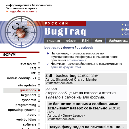
информационная безопасность
без паники и всерьез
подробно о проекте
Ана
Мод
Спе
главная
обзор
RSN
блог
библиотека
bugtraq.ru
/
форум
/
guestbook
Напоминаю, что масса вопросов по
ФОРУМ
функционированию форума снимается после
прочтения
его описания
.
все доски
Новичкам также крайне полезно ознакомиться с
данным документом
.
FAQ
IRC
2 dl - tracked bug
19.05.01 22:04
новые сообщения
Автор: Shturmfogell Статус: Member
<
"чистая" ссылка
>
site updates
репорт
guestbook
старое сообщение на которое я ответил
beginners
вылезло в самое начало форума.
sysadmin
не баг, нитки с новыми сообщениями
programming
всплывают наверх сознательно
20.05.01
operating systems
00:50
theory
Автор: dl <Dmitry Leonov>
<
"чистая" ссылка
>
web building
software
такую фичу видел на newmusic.ru, но...