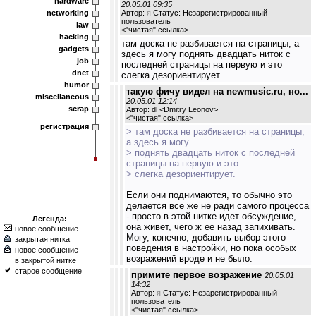
hardware
20.05.01 09:35
networking
Автор:
я
Статус: Незарегистрированный
пользователь
law
<
"чистая" ссылка
>
hacking
там доска не разбивается на страницы, а
gadgets
здесь я могу поднять двадцать ниток с
job
последней страницы на первую и это
dnet
слегка дезориентирует.
humor
такую фичу видел на newmusic.ru, но...
miscellaneous
20.05.01 12:14
scrap
Автор: dl <Dmitry Leonov>
<
"чистая" ссылка
>
регистрация
> там доска не разбивается на страницы,
а здесь я могу
> поднять двадцать ниток с последней
страницы на первую и это
> слегка дезориентирует.
Если они поднимаются, то обычно это
делается все же не ради самого процесса
- просто в этой нитке идет обсуждение,
Легенда:
она живет, чего ж ее назад запихивать.
новое сообщение
Могу, конечно, добавить выбор этого
закрытая нитка
поведения в настройки, но пока особых
новое сообщение
возражений вроде и не было.
в закрытой нитке
старое сообщение
примите первое возражение
20.05.01
14:32
Автор:
я
Статус: Незарегистрированный
пользователь
<
"чистая" ссылка
>