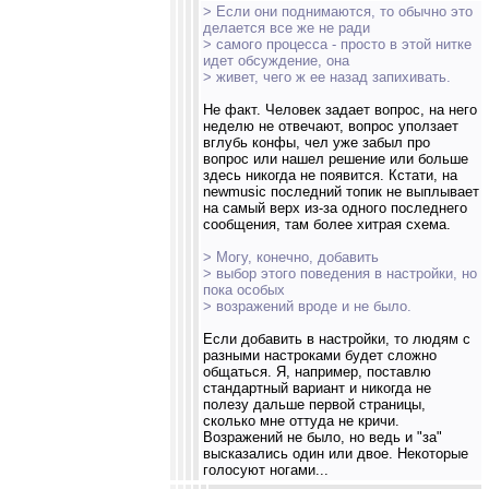
> Если они поднимаются, то обычно это
делается все же не ради
> самого процесса - просто в этой нитке
идет обсуждение, она
> живет, чего ж ее назад запихивать.
Не факт. Человек задает вопрос, на него
неделю не отвечают, вопрос уползает
вглубь конфы, чел уже забыл про
вопрос или нашел решение или больше
здесь никогда не появится. Кстати, на
newmusic последний топик не выплывает
на самый верх из-за одного последнего
сообщения, там более хитрая схема.
> Могу, конечно, добавить
> выбор этого поведения в настройки, но
пока особых
> возражений вроде и не было.
Если добавить в настройки, то людям с
разными настроками будет сложно
общаться. Я, например, поставлю
стандартный вариант и никогда не
полезу дальше первой страницы,
сколько мне оттуда не кричи.
Возражений не было, но ведь и "за"
высказались один или двое. Некоторые
голосуют ногами...