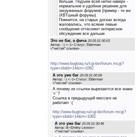
больше. Подъем всей нитки наверх -
нормальное и удобное решение для
загруженных форумов (пример - те же
iXBTшный форумы).
Помнится, на старых досках всегда
жаловались, что всякие левые
сообщения оттесняют интересное
обсуждение все дальше.
Это не баг, а фича
20.05.01 00:03
Автор: :-) <:-)> Статус: Elderman
<
"чистая" ссылка
>
http://www.bugtraq.ru/cgi-bin/forum.mcgi?
type=sb&b=14&m=1082
А это уже баг
20.05.01 00:09
Автор: :-) <:-)> Статус: Elderman
<
"чистая" ссылка
>
А почему из ссылки вырезаются все знаки
'=' ?
Ссылка в предыдущей мессаге не
работает :(
http://www.bugtraq.ru/cgi-bin/forum.mcgi?
type=sb&b=14&m=1082
А это уже баг
20.05.01 00:46
Автор: dl <Dmitry Leonov>
<
"чистая" ссылка
>