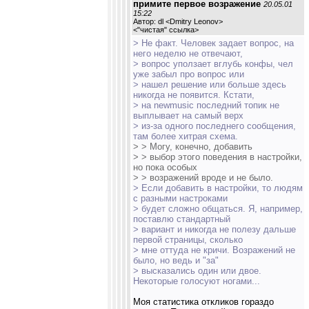
примите первое возражение
20.05.01
15:22
Автор: dl <Dmitry Leonov>
<
"чистая" ссылка
>
> Не факт. Человек задает вопрос, на
него неделю не отвечают,
> вопрос уползает вглубь конфы, чел
уже забыл про вопрос или
> нашел решение или больше здесь
никогда не появится. Кстати,
> на newmusic последний топик не
выплывает на самый верх
> из-за одного последнего сообщения,
там более хитрая схема.
> > Могу, конечно, добавить
> > выбор этого поведения в настройки,
но пока особых
> > возражений вроде и не было.
> Если добавить в настройки, то людям
с разными настроками
> будет сложно общаться. Я, например,
поставлю стандартный
> вариант и никогда не полезу дальше
первой страницы, сколько
> мне оттуда не кричи. Возражений не
было, но ведь и "за"
> высказались один или двое.
Некоторые голосуют ногами...
Моя статистика откликов гораздо