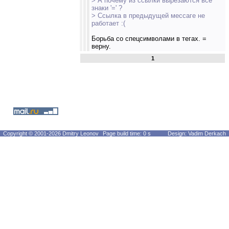
> А почему из ссылки вырезаются все
знаки '=' ?
> Ссылка в предыдущей мессаге не
работает :(
Борьба со спецсимволами в тегах. =
верну.
1
Copyright © 2001-2026 Dmitry Leonov
Page build time: 0 s
Design: Vadim Derkach