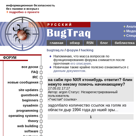
информационная безопасность
без паники и всерьез
подробно о проекте
Анали
Модел
Специ
главная
обзор
RSN
блог
библиотека
bugtraq.ru
/
форум
/
hacking
Напоминаю, что масса вопросов по
ФОРУМ
функционированию форума снимается после
прочтения
его описания
.
все доски
Новичкам также крайне полезно ознакомиться с
данным документом
.
FAQ
IRC
на сабж про NXR ктонибудь ответит? блин
новые сообщения
нежуто некому помочь начинающему?
17.05.01 17:17
site updates
Автор: argon Статус: Незарегистрированный
guestbook
пользователь
<
"чистая" ссылка
>
beginners
задолбало количество ссылок на голяк из
sysadmin
области дыр 1994 года до ншей эры...
programming
operating systems
1
theory
web building
software