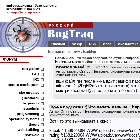
информационная безопасность
без паники и всерьез
подробно о проекте
главная
обзор
RSN
блог
библиотека
bugtraq.ru
/
форум
/
hacking
Напоминаю, что масса вопросов по функционирова
ФОРУМ
Новичкам также крайне полезно ознакомиться с
дан
кажется знаю!!
21.05.01 18:56
Число просмотров
все доски
Автор:
spider0
Статус: Незарегистрированный поль
FAQ
<
"чистая" ссылка
>
IRC
ищи файл где после ника идут зашифр паро
новые сообщения
nikname:Dfg2DgHf3d(что то типа этого):bla -b
смотри shadowed(да трлько кто тебе даст)
site updates
guestbook
beginners
Нужна подсказка :) Что делать дальше... http:
sysadmin
Автор:
Omini
Статус: Незарегистрированный пользоват
programming
<
"чистая" ссылка
>
operating systems
Вот что это выкидывает в окно :
theory
web building
kabak:*:1680:20004:WWW upload:/var/www/docs/./
rating:*:1681:20004:WWW upload:/var/www/docs/./
software
cvista:*:1682:20004:WWW upload:/var/www/docs/.