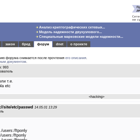
Анализ криптографических сетевых...
Модель надежности двухузлового...
Специальные марковские модели надежности...
закон
бред
форум
dnet
о проекте
нию форума снимается после прочтения
его описания
.
ным документом
.
: 993
зователь
ли т.е.
la etc
<
hacking
>
//site/etc/passwd
14.05.01 13:29
ель
users:/ftponly
users:/ftponly
/users:/ftponly