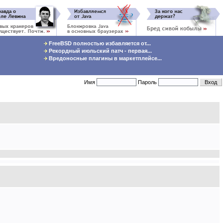
FreeBSD полностью избавляется от...
Рекордный июльский патч - первая...
Вредоносные плагины в маркетплейсе...
Имя
Пароль