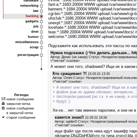
hardware
fant-a:*:1683:20004:WWW upload:/var/www/docs/./
networking
banners:*:1684:20004:WWW upload:/var/www/docs/
law
cgi-bin:*:1685:20004:WWW upload:/var/www/cgi-bi
hacking
ufoclub:*:1686:20004:WWW upload:/var/www/docs/
gadgets
unexpl:*:1687:20004:WWW upload:/var/www/docs/.
job
lovehate:*:1688:20004:WWW upload:/var/www/docs
dnet
teas:*:1689:20004:WWW upload:/var/www/docs/./u
welcome:*:1690:20004:WWW upload:/var/www/docs
humor
miscellaneous
Подскажите как использовать эти пассы по на
scrap
Нужна подсказка :) Что делать дальше... http
регистрация
Автор: Денис (не хакер) Статус: Незарегистрированны
<
"чистая" ссылка
>
А может они того, shadowed? Ищи их в каком-ни
Кто сращивает ?!
15.05.01 13:35
Автор:
Omini
Статус: Незарегистрированный пользов
<
"чистая" ссылка
>
> А может они того, shadowed? Ищи их в как
> файле (как их админ обозвал, интересно...
Легенда:
> /etc/master.passwd (но т.к. я не хакер, я эт
новое сообщение
> буду) ;)
закрытая нитка
новое сообщение
Хе-хе... нет там именно паролики, и они не в
в закрытой нитке
кажется знаю!!
старое сообщение
21.05.01 18:56
Автор:
spider0
Статус: Незарегистрированный поль
<
"чистая" ссылка
>
ищи файл где после ника идут зашифр паро
nikname:Dfg2DgHf3d(что то типа этого):bla -b