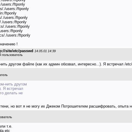
users:/ftponly
./users:/ftponly
n:/ftponly
./users:/ftponly
/users:/ftponly
/./users:/ftponly
sers:/ftponly
/./users:/ftponly
значению !
://site/etc/passwd
14.05.01 14:39
й пользователь
ть другом файле (как их админ обозвал, интересно...). Я встречал /etc/ma
атель
ом-нить другом
). Я встречал
ого делать не
 тени, но вот я не могу их Джеком Потрошителем расшифровать, опыта не х
зователь
ли т.е.
la etc