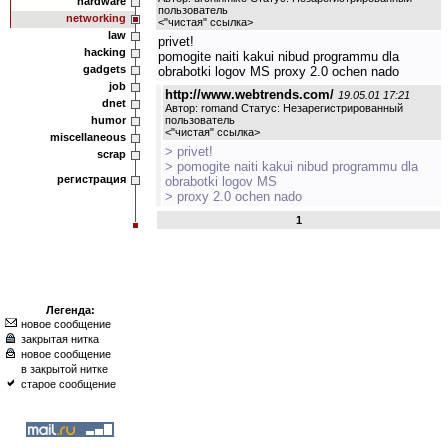
hardware
пользователь
networking
<
"чистая" ссылка
>
law
privet!
hacking
pomogite naiti kakui nibud programmu dla
gadgets
obrabotki logov MS proxy 2.0 ochen nado
job
http://www.webtrends.com/
19.05.01 17:21
dnet
Автор: romand Статус: Незарегистрированный
humor
пользователь
<
"чистая" ссылка
>
miscellaneous
> privet!
scrap
> pomogite naiti kakui nibud programmu dla
регистрация
obrabotki logov MS
> proxy 2.0 ochen nado
1
Легенда:
новое сообщение
закрытая нитка
новое сообщение
в закрытой нитке
старое сообщение