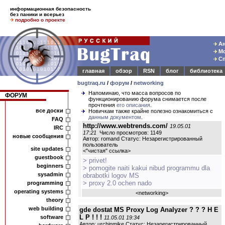
информационная безопасность
без паники и всерьез
подробно о проекте
Ан
Мо
Сп
главная
обзор
RSN
блог
библиотека
bugtraq.ru
/
форум
/
networking
Напоминаю, что масса вопросов по
ФОРУМ
функционированию форума снимается после
прочтения
его описания
.
все доски
Новичкам также крайне полезно ознакомиться с
данным документом
.
FAQ
http://www.webtrends.com/
19.05.01
IRC
17:21
Число просмотров: 1149
новые сообщения
Автор: romand Статус: Незарегистрированный
пользователь
site updates
<
"чистая" ссылка
>
guestbook
> privet!
beginners
> pomogite naiti kakui nibud programmu dla
sysadmin
obrabotki logov MS
> proxy 2.0 ochen nado
programming
operating systems
<
networking
>
theory
web building
gde dostat MS Proxy Log Analyzer ? ? ? H E
L P ! ! !
software
11.05.01 19:34
Автор: urchinmike Статус: Незарегистрированный