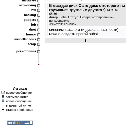
hardware
networking
В мастдае диск С это диск с которого ты
грузишься грузись с другого :)
law
14.05.01
08:19
hacking
Автор: Edhel Статус: Незарегистрированный
gadgets
пользователь
<
"чистая" ссылка
>
job
cиноним каталога (и диска в частности)
dnet
можно создать прогой subst
humor
miscellaneous
1
scrap
регистрация
Легенда:
новое сообщение
закрытая нитка
новое сообщение
в закрытой нитке
старое сообщение