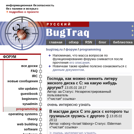
информационная безопасность
без паники и всерьез
подробно о проекте
главная
обзор
RSN
блог
библиотека
bugtraq.ru
/
форум
/
programming
Напоминаю, что масса вопросов по
ФОРУМ
функционированию форума снимается после
прочтения
его описания
.
все доски
Новичкам также крайне полезно ознакомиться с
данным документом
.
FAQ
IRC
Господа, как можно сменить литеру
новые сообщения
жеского диска с С: на какую нибудь
другую?
13.05.01 18:17
site updates
Автор: аа Статус: Незарегистрированный
guestbook
пользователь
beginners
<
"чистая" ссылка
>
sysadmin
очень интересно узнать
programming
В мастдае диск С это диск с которого ты
operating systems
грузишься грузись с другого :)
13.05.01
theory
20:11
Автор: vaborg <Israel Vaborg> Статус: Elderman
web building
<
"чистая" ссылка
>
software
> очень интересно узнать