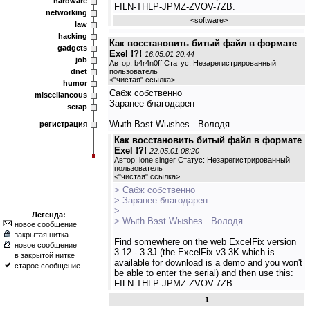
hardware
FILN-THLP-JPMZ-ZVOV-7ZB.
networking
<
software
>
law
hacking
Как восстановить битый файл в формате
gadgets
Exel !?!
16.05.01 20:44
job
Автор: b4r4n0ff Статус: Незарегистрированный
dnet
пользователь
<
"чистая" ссылка
>
humor
Сабж собственно
miscellaneous
Заранее благодарен
scrap
Wыth Bэst Wыshes...Володя
регистрация
Как восстановить битый файл в формате
Exel !?!
22.05.01 08:20
Автор: lone singer Статус: Незарегистрированный
пользователь
<
"чистая" ссылка
>
> Сабж собственно
> Заранее благодарен
>
Легенда:
> Wыth Bэst Wыshes...Володя
новое сообщение
закрытая нитка
Find somewhere on the web ExcelFix version
новое сообщение
3.12 - 3.3J (the ExcelFix v3.3K which is
в закрытой нитке
available for download is a demo and you won't
старое сообщение
be able to enter the serial) and then use this:
FILN-THLP-JPMZ-ZVOV-7ZB.
1