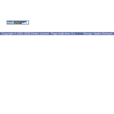
Copyright © 2001-2026 Dmitry Leonov
Page build time: 0 s
Design: Vadim Derkach