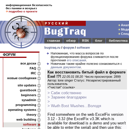
информационная безопасность
без паники и всерьез
подробно о проекте
Анали
Модел
Спец
главная
обзор
RSN
блог
библиотека
bugtraq.ru
/
форум
/
software
Напоминаю, что масса вопросов по
ФОРУМ
функционированию форума снимается после
прочтения
его описания
.
все доски
Новичкам также крайне полезно ознакомиться с
данным документом
.
FAQ
Как восстановить битый файл в формате
IRC
Exel !?!
22.05.01 08:20
Число просмотров: 2899
новые сообщения
Автор: lone singer Статус: Незарегистрированный
пользователь
site updates
<
"чистая" ссылка
>
guestbook
> Сабж собственно
beginners
> Заранее благодарен
sysadmin
>
programming
> Wыth Bэst Wыshes...Володя
operating systems
Find somewhere on the web ExcelFix version
theory
3.12 - 3.3J (the ExcelFix v3.3K which is
web building
available for download is a demo and you won't
software
be able to enter the serial) and then use this: