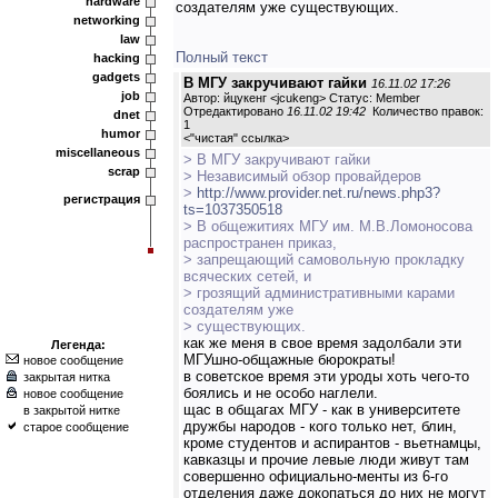
hardware
создателям уже существующих.
networking
law
Полный текст
hacking
gadgets
В МГУ закручивают гайки
16.11.02 17:26
job
Автор: йцукенг <jcukeng> Статус: Member
Отредактировано
16.11.02 19:42
Количество правок:
dnet
1
humor
<
"чистая" ссылка
>
miscellaneous
> В МГУ закручивают гайки
scrap
> Независимый обзор провайдеров
>
http://www.provider.net.ru/news.php3?
регистрация
ts=1037350518
> В общежитиях МГУ им. М.В.Ломоносова
распространен приказ,
> запрещающий самовольную прокладку
всяческих сетей, и
> грозящий административными карами
создателям уже
> существующих.
как же меня в свое время задолбали эти
Легенда:
МГУшно-общажные бюрократы!
новое сообщение
в советское время эти уроды хоть чего-то
закрытая нитка
боялись и не особо наглели.
новое сообщение
щас в общагах МГУ - как в университете
в закрытой нитке
дружбы народов - кого только нет, блин,
старое сообщение
кроме студентов и аспирантов - вьетнамцы,
кавказцы и прочие левые люди живут там
совершенно официально-менты из 6-го
отделения даже докопаться до них не могут