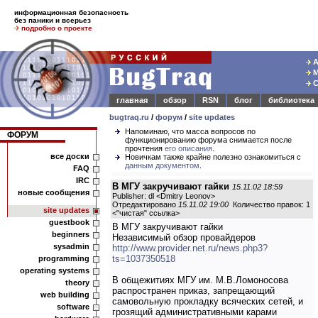
информационная безопасность
без паники и всерьез
подробно о проекте
А
М
С
главная
обзор
RSN
блог
библиотека
bugtraq.ru
/
форум
/
site updates
Напоминаю, что масса вопросов по
ФОРУМ
функционированию форума снимается после
прочтения
его описания
.
все доски
Новичкам также крайне полезно ознакомиться с
данным документом
.
FAQ
IRC
В МГУ закручивают гайки
15.11.02 18:59
новые сообщения
Publisher: dl <Dmitry Leonov>
Отредактировано
15.11.02 19:00
Количество правок: 1
site updates
<
"чистая" ссылка
>
guestbook
В МГУ закручивают гайки
beginners
Независимый обзор провайдеров
sysadmin
http://www.provider.net.ru/news.php3?
ts=1037350518
programming
operating systems
В общежитиях МГУ им. М.В.Ломоносова
theory
распространен приказ, запрещающий
web building
самовольную прокладку всяческих сетей, и
software
грозящий административными карами