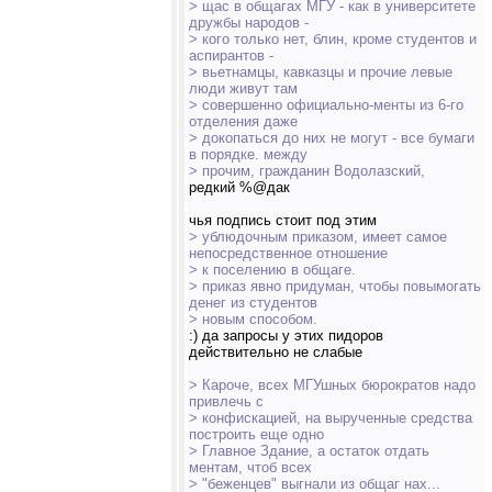
> щас в общагах МГУ - как в университете
дружбы народов -
> кого только нет, блин, кроме студентов и
аспирантов -
> вьетнамцы, кавказцы и прочие левые
люди живут там
> совершенно официально-менты из 6-го
отделения даже
> докопаться до них не могут - все бумаги
в порядке. между
> прочим, гражданин Водолазский,
редкий %@дак
чья подпись стоит под этим
> ублюдочным приказом, имеет самое
непосредственное отношение
> к поселению в общаге.
> приказ явно придуман, чтобы повымогать
денег из студентов
> новым способом.
:) да запросы у этих пидоров
действительно не слабые
> Кароче, всех МГУшных бюрократов надо
привлечь с
> конфискацией, на вырученные средства
построить еще одно
> Главное Здание, а остаток отдать
ментам, чтоб всех
> "беженцев" выгнали из общаг нах...