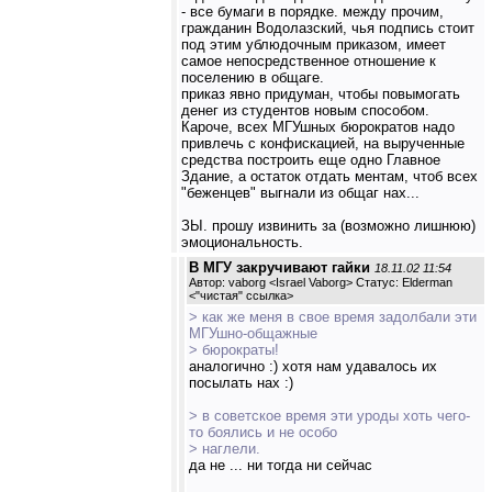
- все бумаги в порядке. между прочим,
гражданин Водолазский, чья подпись стоит
под этим ублюдочным приказом, имеет
самое непосредственное отношение к
поселению в общаге.
приказ явно придуман, чтобы повымогать
денег из студентов новым способом.
Кароче, всех МГУшных бюрократов надо
привлечь с конфискацией, на вырученные
средства построить еще одно Главное
Здание, а остаток отдать ментам, чтоб всех
"беженцев" выгнали из общаг нах...
ЗЫ. прошу извинить за (возможно лишнюю)
эмоциональность.
В МГУ закручивают гайки
18.11.02 11:54
Автор: vaborg <Israel Vaborg> Статус: Elderman
<
"чистая" ссылка
>
> как же меня в свое время задолбали эти
МГУшно-общажные
> бюрократы!
аналогично :) хотя нам удавалось их
посылать нах :)
> в советское время эти уроды хоть чего-
то боялись и не особо
> наглели.
да не ... ни тогда ни сейчас