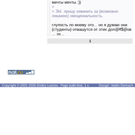
мечты мечты :))
>
> ЗЫ. прошу извинить за (возможно
лишнюю) эмоциональность.
глупость по моему это... но я думаю они
(студенты) отмашутся от этих дол@#$@ов
... эх...
1
Copyright © 2001-2026 Dmitry Leonov
Page build time: 1 s
Design: Vadim Derkach