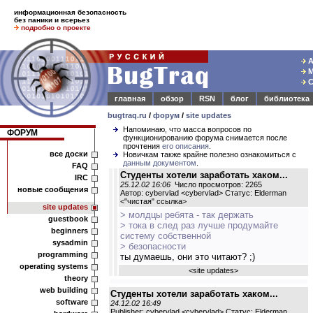
информационная безопасность
без паники и всерьез
подробно о проекте
А
М
С
главная
обзор
RSN
блог
библиотека
bugtraq.ru
/
форум
/
site updates
Напоминаю, что масса вопросов по
ФОРУМ
функционированию форума снимается после
прочтения
его описания
.
все доски
Новичкам также крайне полезно ознакомиться с
данным документом
.
FAQ
Студенты хотели заработать хаком...
IRC
25.12.02 16:06
Число просмотров: 2265
новые сообщения
Автор: cybervlad <cybervlad> Статус: Elderman
<
"чистая" ссылка
>
site updates
> молдцы ребята - так держать
guestbook
> тока в след раз лучше продумайте
beginners
систему собственной
sysadmin
> безопасности
programming
ты думаешь, они это читают? ;)
operating systems
<
site updates
>
theory
web building
Студенты хотели заработать хаком...
software
24.12.02 16:49
Publisher: cybervlad <cybervlad> Статус: Elderman