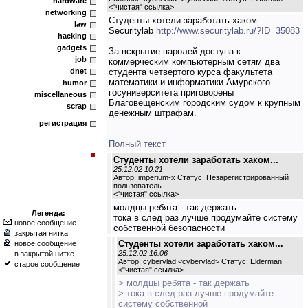
hardware
<
"чистая" ссылка
>
networking
Студенты хотели заработать хаком...
law
Securitylab
http://www.securitylab.ru/?ID=35083
hacking
gadgets
За вскрытие паролей доступа к
job
коммерческим компьютерным сетям два
dnet
студента четвертого курса факультета
математики и информатики Амурского
humor
госуниверситета приговорены
miscellaneous
Благовещенским городским судом к крупным
scrap
денежным штрафам.
регистрация
Полный текст
Студенты хотели заработать хаком...
25.12.02 10:21
Автор: imperium-x Статус: Незарегистрированный
пользователь
<
"чистая" ссылка
>
молдцы ребята - так держать
Легенда:
тока в след раз лучше продумайте систему
новое сообщение
собственной безопасности
закрытая нитка
Студенты хотели заработать хаком...
новое сообщение
25.12.02 16:06
в закрытой нитке
Автор: cybervlad <cybervlad> Статус: Elderman
старое сообщение
<
"чистая" ссылка
>
> молдцы ребята - так держать
> тока в след раз лучше продумайте
систему собственной