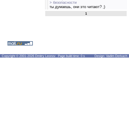
> безопасности
ты думаешь, они это читают? ;)
1
Copyright © 2001-2026 Dmitry Leonov
Page build time: 0 s
Design: Vadim Derkach