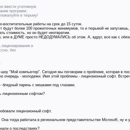
жно ввести уголовную
вание программ:
 пожалуйте в тюрьму!
-воспитательные работы на срок до 15 суток.
т будут более 100 прожиточных минимумов, то и тюрьмой не запугаешь, 
ть стоимость, но он будет неотвратим.
ся, или в ДУМЕ просто НЕДОДУМАЛИСЬ об этом. А, вдруг, все как с обя
а лицензирования и
ссно, без
:
-шоу "Мой компьютер". Сегодня мы поговорим о проблеме, которая в пос
ю очередь - молодежи. Имя этой проблемы - лицензионный софт. Встреч
 - бледный парень с мешками под глазами.
сь лицензионным софтом?
робовали лицензионный софт.
. Она тогда работала в региональном представительстве Microsoft, ну и 
знали о последствиях?