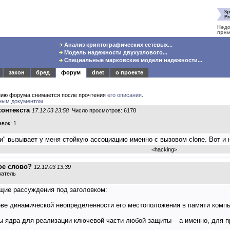
Анализ криптографических сетевых...
Модель надежности двухузлового...
Специальные марковские модели надежности...
закон
бред
форум
dnet
о проекте
нию форума снимается после прочтения
его описания
.
ным документом
.
контекста
17.12.03 23:58
Число просмотров: 6178
вок: 1
" вызывает у меня стойкую ассоциацию именно с вызовом clone. Вот и на
<
hacking
>
ое слово?
12.12.03 13:39
ватель
щие рассуждения под заголовком:
ве динамической неопределенности его местоположения в памяти компь
ы ядра для реализации ключевой части любой защиты – а именно, для 