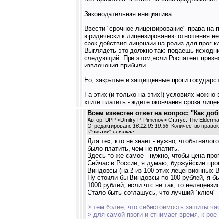
Законодательная инициатива:
Ввести "срочное лицензирование" права на п
юридически к лицензированию отношения не 
срок действия лицензии на релиз для прог кла
Выглядеть это должно так: подаешь исходни
следующий. При этом,если Роспатент призна
извлечения прибыли.
Но, закрытые и защищенные проги государст
На этих (и только на этих!) условиях можно
хтите платить - ждите окончания срока лице
Всем известен ответ на вопрос: "Как до
Автор: DPP <Dmitry P. Pimenov> Статус: The Elderm
Отредактировано
16.12.03 10:36
Количество правок:
<
"чистая" ссылка
>
Для тех, кто не знает - нужно, чтобы нало
было платить, чем не платить.
Здесь то же самое - нужно, чтобы цена пр
Сейчас в России, я думаю, буржуйские про
Виндовсы (на 2 из 100 этих лецензионных 
Ну стоили бы Виндовсы по 100 рублей, я бы
1000 рублей, если что не так, то нелеценз
Стало быть соглашусь, что лучший "ключ" -
> тем более, что себестоимость защиты ча
> для самой проги и отнимает время, к-рое