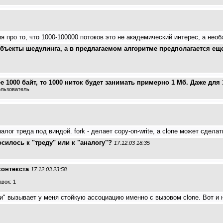
я про то, что 1000-100000 потоков это не академический интерес, а не
объекты шедулинга, а в предлагаемом алгоритме предполагается ещ
е 1000 байт, то 1000 ниток будет занимать примерно 1 Мб. Даже для
ользователь
алог треда под виндой. fork - делает copy-on-write, а clone может сде
силось к "треду" или к "аналогу"?
17.12.03 18:35
контекста
17.12.03 23:58
вок: 1
" вызывает у меня стойкую ассоциацию именно с вызовом clone. Вот и на