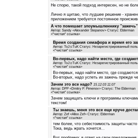
Не спорю, такой подход интересен, но не боле
Лично я щитаю, что лудшее решение - хране
приложением требуется постоянное происживан
А что помешает злоумышленнику "зажечь"
Автор: Sandy <Alexander Stepanov> Статус: Elderman
<
"чистая" ссылка
>
Время создания семафора и время его за
Автор: ToJ
|
cTuK Статус: Незарегистрированный поль
<
"чистая" ссылка
>
Во-первых, надо найти место, где создают
Автор: ToJ
|
cTuK Статус: Незарегистрированный поль
<
"чистая" ссылка
>
Во-первых, надо найти место, где создаютс
Во-вторых, надо успеть их зажечь прежде ч
Зачем это все надо?
15.12.03 11:07
Автор: DPP <Dmitry P. Pimenov> Статус: The Elderman
<
"чистая" ссылка
>
Зачем защищать ключи и программы ключами?
текстом!
Ты знаешь, меня это все еще круче доста
Автор: Zef <Alloo Zef> Статус: Elderman
<
"чистая" ссылка
>
тем более, что себестоимость защиты часто
Тока, ведь жрать хочется...
Вот проблема: в ответ на свои предложения 