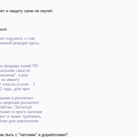
еет и защиту свою не окупит.
ься.
ия подумать о том,
икакой реакции здесь
на продажу копий ПО.
квальном смысле -
лашение", к-рое
не имеет).
 класса утилит - 1
2 года, для прог
дники в роспатент.
а лицензии роспатент
n&Free. Патентуй
знает в проге наличие
ент и право требовать
w-how для извлечения
 как быть с "патчами" и доработками?