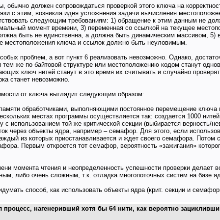
 обычно должен сопровождаться проверкой этого ключа на корректность
язи с этим, возникла идея усложнения задачи вычисления местоположен
етствовать следующим требованиям: 1) обращение к этим данным не до
альный момент времени, 3) переменная со ссылкой на текущее местопо
олжна быть не единственна, а должна быть динамическим массивом, 5)
ие местоположения ключа и ссылок должно быть неуловимым.
собых проблем, а вот пункт 6 реализовать невозможно. Однако, достаточн
 и тем же по байтовой структуре или местоположению кодом станут одно
тающих ключ нитей станут в это время их считывать и случайно проверя
рка станет невозможно.
симости от ключа выглядит следующим образом:
о памяти обработчиками, выполняющими постоянное перемещение ключа в
 нескольких местах программы осуществляется так: создается 1000 нит
 с использованием той же критической секции (выбирается верность/не
ток через объекты ядра, например – семафор. Для этого, если использо
каждый из которых приостанавливается и ждет своего семафора. Потом 
афора. Первым откроется тот семафор, вероятность «зажигания» которог
ени момента чтения и неопределенность успешности проверки делает вс
ым, либо очень сложным, т.к. отладка многопоточных систем на базе я
думать способ, как использовать объекты ядра (крит. секции и семаф
 процесс, нагенеривший хотя бы 64 нити, как вероятно зацикливш