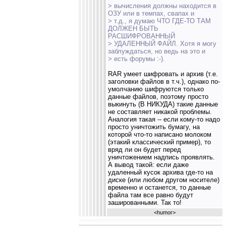
> вычисления должны находится в
ОЗУ или в темпах, свапах и
> т.д., я думаю ЧТО ГДЕ-ТО ТАМ
ДОЛЖЕН БЫТЬ
РАСШИФРОВАННЫЙ
> УДАЛЕННЫЙ ФАЙЛ. Хотя я могу
заблуждаться, но ведь на это и
> есть форумы :-).
RAR умеет шифровать и архив (т.е.
заголовки файлов в т.ч.), однако по-
умолчанию шифруются только
данные файлов, поэтому просто
выкинуть (В НИКУДА) такие данные
не составляет никакой проблемы.
Аналогия такая -- если кому-то надо
просто уничтожить бумагу, на
которой что-то написано молоком
(этакий классический пример), то
вряд ли он будет перед
уничтожением надпись проявлять.
А вывод такой: если даже
удаленный кусок архива где-то на
диске (или любом другом носителе)
временно и останется, то данные
файла там все равно будут
зашированными. Так то!
<
humor
>