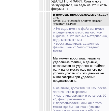
УДАЛЕННЫЙ ФАЙЛ. Хотя я могу
заблуждаться, но ведь на это и есть
форумы :-).
в помощь прозревающему
08.12.04
11:41
Автор: LLL <Алексей> Статус: Member
<
"чистая" ссылка
>
> Но ведь именно файл занимает
определенное место на жестком
> диске, а это весьма материально,
ведь можем-же мы
> восстанавливать удаленные
файлы. Значит было отведено
место
Мы можем восстанавливать не
удаленные файлы, а данные,
оставшиеся от удаленных файлов,
если на их место еще ничего не
успело упасть или эти данные не
были затерты при удалении
преднамеренно.
> на винте, допустим 100 кб, после
чего из него вырезали
> часть информации и осталось 50
кб, файл разумеется
> перезаписался начиная с того
места где был записан (честно
> говоря не знаю как в ntfs,а в