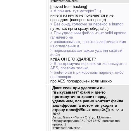
<
"чистая" ссылка
>
[moved from hacking]
> А при чем тут материя? :-)
ничего из ничто не появляется и не
пропадает (наверно так проще)
> Без обид, голосую за перенос в humor.
ну-же так прям сразу, обидна! :-)
> При удалениии файла из не-solid архива
rar ничего не
> распаковывает, просто вычеркивает имя
из оглавления и
> перезаписывает архив удаляя сжатый
файл.
КУДА ОН ЕГО УДАЛЯЕТ?
> В не-дремучих версиях rar используется
AES, поэтому только
> brute-force (при коротком пароле), либо
по словарю...
про AES поподробней если можно
Даже если при удалении он
"выкусывает" файл и где-то
промежуточно хранит перед
удалением, все равно контент файла
зашифрован! а потом он уходит в
страну прое@#$ных вещей:-)))
07.12.04
16:45
Автор: Garick <Yuriy> Статус: Elderman
Отредактировано
07.12.04 16:47
Количество
правок: 1
<
"чистая" ссылка
>