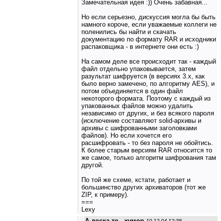
Замечательная идея :)) Очень забавная...
Но если серьезно, дискуссия могла бы быть
намного короче, если уважаемые коллеги не
поленились бы найти и скачать
документацию по формату RAR и исходники
распаковщика - в интернете они есть :)
На самом деле все происходит так - каждый
файл отдельно упаковывается, затем
разультат шифруется (в версиях 3.x, как
было верно замечено, по алгоритму AES), и
потом объединяется в один файл
некоторого формата. Поэтому с каждый из
упакованных файлов можно удалить
независимо от других, и без всякого пароля
(исключение составляют solid-архивы и
архивы с шифрованными заголовками
файлов). Но если хочется его
расшифровать - то без пароля не обойтись.
К более старым версиям RAR относится то
же самое, только алгоритм шифрования там
другой.
По той же схеме, кстати, работает и
большинство других архиваторов (тот же
ZIP, к примеру).
===
Lexy
А доска то - хумор