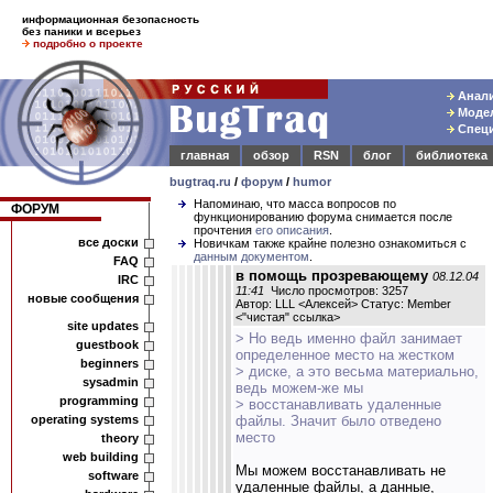
информационная безопасность
без паники и всерьез
подробно о проекте
Анали
Модел
Специ
главная
обзор
RSN
блог
библиотека
bugtraq.ru
/
форум
/
humor
Напоминаю, что масса вопросов по
ФОРУМ
функционированию форума снимается после
прочтения
его описания
.
все доски
Новичкам также крайне полезно ознакомиться с
данным документом
.
FAQ
в помощь прозревающему
08.12.04
IRC
11:41
Число просмотров: 3257
новые сообщения
Автор: LLL <Алексей> Статус: Member
<
"чистая" ссылка
>
site updates
> Но ведь именно файл занимает
guestbook
определенное место на жестком
beginners
> диске, а это весьма материально,
sysadmin
ведь можем-же мы
programming
> восстанавливать удаленные
operating systems
файлы. Значит было отведено
место
theory
web building
Мы можем восстанавливать не
software
удаленные файлы, а данные,