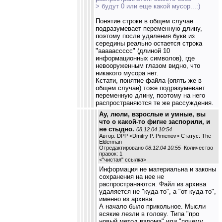
> будут 0 или еще какой мусор...:)
Понятие строки в общем случае
подразумевает переменную длину,
поэтому после удаления букв из
середины реально остается строка
"aaaaaccccc" (длиной 10
информационных символов), где
невооруженным глазом видно, что
никакого мусора нет.
Кстати, понятие файла (опять же в
общем случае) тоже подразумевает
переменную длину, поэтому на него
распространяются те же рассуждения.
Ау, люли, взрослые и умные, вы
что о какой-то фигне заспорили, и
не стыдно.
08.12.04 10:54
Автор: DPP <Dmitry P. Pimenov> Статус: The
Elderman
Отредактировано
08.12.04 10:55
Количество
правок: 1
<
"чистая" ссылка
>
Информация не материальна и законы
сохранения на нее не
распространяются. Файл из архива
удаляется не "куда-то", а "от куда-то",
именно из архива.
А начало было прикольное. Мысли
всякие лезли в голову. Типа "про
новый метод взлома" или "почему