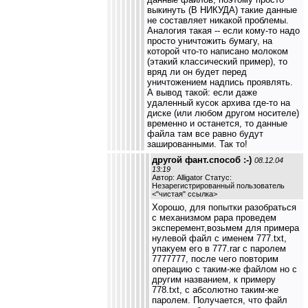
выкинуть (В НИКУДА) такие данные
не составляет никакой проблемы.
Аналогия такая -- если кому-то надо
просто уничтожить бумагу, на
которой что-то написано молоком
(этакий классический пример), то
вряд ли он будет перед
уничтожением надпись проявлять.
А вывод такой: если даже
удаленный кусок архива где-то на
диске (или любом другом носителе)
временно и останется, то данные
файла там все равно будут
зашированными. Так то!
другой фант.способ :-)
08.12.04
13:19
Автор: Alligator Статус:
Незарегистрированный пользователь
<
"чистая" ссылка
>
Хорошо, для попытки разобраться
с механизмом рара проведем
эксперемент,возьмем для примера
нулевой файл с именем 777.txt,
упакуем его в 777.rar с паролем
7777777, после чего повторим
операцию с таким-же файлом но с
другим названием, к примеру
778.txt, с абсолютно таким-же
паролем. Получается, что файл