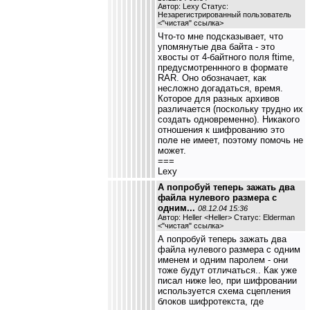
Автор: Lexy Статус:
Незарегистрированный пользователь
<
"чистая" ссылка
>
Что-то мне подсказывает, что
упомянутые два байта - это
хвосты от 4-байтного поля ftime,
предусмотреннного в формате
RAR. Оно обозначает, как
несложно догадаться, время.
Которое для разных архивов
различается (поскольку трудно их
создать одновременно). Никакого
отношения к шифрованию это
поле не имеет, поэтому помочь не
может.
===
Lexy
А попробуй теперь зажать два
файла нулевого размера с
одним...
08.12.04 15:36
Автор: Heller <Heller> Статус: Elderman
<
"чистая" ссылка
>
А попробуй теперь зажать два
файла нулевого размера с одним
именем и одним паролем - они
тоже будут отличаться.. Как уже
писал ниже leo, при шифровании
используется схема сцепления
блоков шифротекста, где