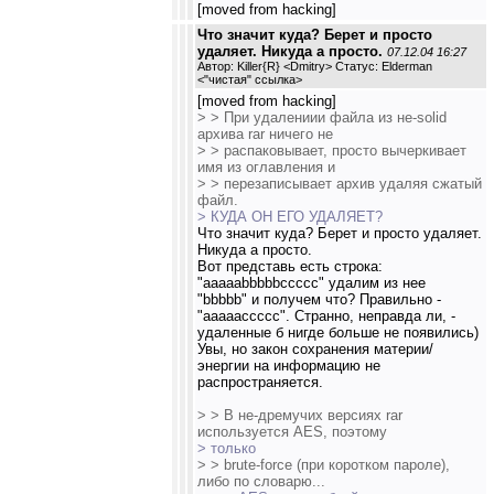
[moved from hacking]
Что значит куда? Берет и просто
удаляет. Никуда а просто.
07.12.04 16:27
Автор: Killer{R} <Dmitry> Статус: Elderman
<
"чистая" ссылка
>
[moved from hacking]
> > При удалениии файла из не-solid
архива rar ничего не
> > распаковывает, просто вычеркивает
имя из оглавления и
> > перезаписывает архив удаляя сжатый
файл.
> КУДА ОН ЕГО УДАЛЯЕТ?
Что значит куда? Берет и просто удаляет.
Никуда а просто.
Вот представь есть строка:
"aaaaabbbbbccccc" удалим из нее
"bbbbb" и получем что? Правильно -
"aaaaaccccc". Странно, неправда ли, -
удаленные б нигде больше не появились)
Увы, но закон сохранения материи/
энергии на информацию не
распространяется.
> > В не-дремучих версиях rar
используется AES, поэтому
> только
> > brute-force (при коротком пароле),
либо по словарю...