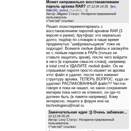
Может неправильно восстанавливаем
пароль архива RAR?
07.12.04 14:35
[
leo
,
Killer{R}
,
amirul
,
HandleX
,
:-)
]
Автор: Alligator Статус: Незарегистрированный
пользователь
<
"чистая" ссылка
>
Решил поэкспериментировать с
восстановлением паролей архивов RAR (3
версия и ранее), брутфорс это нереально
долго, подбор по словарю в наше время
продвинутых "шифровальщиков" тоже не
подходит. Возмите любые файлы и запакуйте
их с любым паролем в РАРе (только не
ставьте защитить архив), после чего войдите
в него {в хорошем смысле слова}, например
в total cmd и УДАЛИТЕ любой файл. Он не
спрашивая пароля просто изымет из архива
этот файл и удалит, после чего изменит
структуру архива. ТЕПЕРЬ ВОПРОС: куда он
удаляет РАСПАКОВАННЫЙ файл?? Честно
говоря я пока не нашел, но закон сохранения
материи пока никто не отменял, он где-то
должен быть (в памяти например). Кому
интересно, пишите в форум или на
technologieru@mail.ru
Замечательная идея :)) Очень забавная...
10.12.04 05:29
Автор: Lexy Статус: Незарегистрированный
пользователь
<
"чистая" ссылка
>