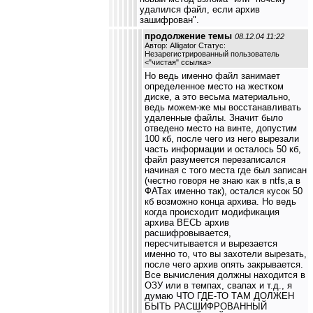
удалился файл, если архив
зашифрован".
продолжение темы
08.12.04 11:22
Автор: Alligator Статус:
Незарегистрированный пользователь
<
"чистая" ссылка
>
Но ведь именно файл занимает
определенное место на жестком
диске, а это весьма материально,
ведь можем-же мы восстанавливать
удаленные файлы. Значит было
отведено место на винте, допустим
100 кб, после чего из него вырезали
часть информации и осталось 50 кб,
файл разумеется перезаписался
начиная с того места где был записан
(честно говоря не знаю как в ntfs,а в
ФАТах именно так), остался кусок 50
кб возможно конца архива. Но ведь
когда происходит модификация
архива ВЕСЬ архив
расшифровывается,
пересчитывается и вырезается
именно то, что вы захотели вырезать,
после чего архив опять закрывается.
Все вычисления должны находится в
ОЗУ или в темпах, свапах и т.д., я
думаю ЧТО ГДЕ-ТО ТАМ ДОЛЖЕН
БЫТЬ РАСШИФРОВАННЫЙ