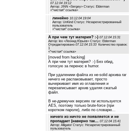
07.12.04 19:12
Автор: JINN <Sergey> Статус: Elderman
<
"чистая" ссылка
>
линейно
10.12.04 19:04
Автор: UnKind Статус: Незарегистрированный
пользователь
<
"чистая" ссылка
>
А при чем тут материя? :-)
07.12.04 15:31
Автор: leo <Леонид Юрьев> Статус: Elderman
Отредактировано
07.12.04 15:33
Количество правок:
1
<
"чистая" ссылка
>
[moved from hacking]
А при чем тут материя? :-) Без обид,
голосую за перенос в humor.
При удалениии файла из не-solid архива rar
ничего не распаковывает, просто
вычеркивает имя из оглавления и
перезаписывает архив удаляя сжатый
файл.
В не-дремучих версиях rar используется
AES, поэтому только brute-force (при
коротком пароле), либо по словарю...
ничего из ничто не появляется и не
пропадает (наверно так...
07.12.04 15:41
Автор: Alligator Статус: Незарегистрированный
пользователь