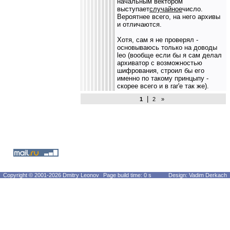
начальным вектором
выступает
случайное
число.
Вероятнее всего, на него архивы
и отличаются.
Хотя, сам я не проверял -
основываюсь только на доводы
leo (вообще если бы я сам делал
архиватор с возможностью
шифрования, строил бы его
именно по такому принцыпу -
скорее всего и в rar'е так же).
|
1
2
»
Copyright © 2001-2026 Dmitry Leonov
Page build time: 0 s
Design: Vadim Derkach