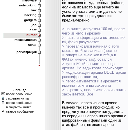
hardware
оставшиеся от удаленных файлов,
networking
если на их место еще ничего не
law
успело упасть или эти данные не
hacking
были затерты при удалении
преднамеренно.
gadgets
job
> на винте, допустим 100 кб, после
dnet
чего из него вырезали
humor
> часть информации и осталось 50
miscellaneous
кб, файл разумеется
scrap
> перезаписался начиная с того
места где был записан (честно
регистрация
> говоря не знаю как в ntfs,а в
ФАТах именно так), остался
> кусок 50 кб возможно конца
архива. Но ведь когда происходит
> модификация архива ВЕСЬ архив
расшифровывается,
> пересчитывается и вырезается
именно то, что вы захотели
> вырезать, после чего архив опять
Легенда:
закрывается. Все
новое сообщение
закрытая нитка
В случае непрерывного архива
новое сообщение
именно так все и происходит, но
в закрытой нитке
вряд ли у кого получится удалить
старое сообщение
из середины непрерывного архива с
шифрованными файлами один из
этих файлов, не зная пароля.