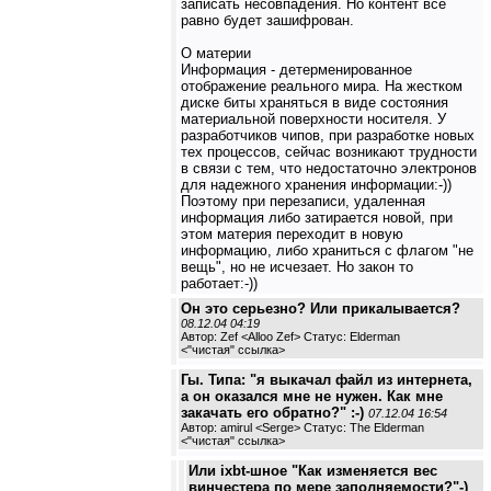
записать несовпадения. Но контент все
равно будет зашифрован.
О материи
Информация - детерменированное
отображение реального мира. На жестком
диске биты храняться в виде состояния
материальной поверхности носителя. У
разработчиков чипов, при разработке новых
тех процессов, сейчас возникают трудности
в связи с тем, что недостаточно электронов
для надежного хранения информации:-))
Поэтому при перезаписи, удаленная
информация либо затирается новой, при
этом материя переходит в новую
информацию, либо храниться с флагом "не
вещь", но не исчезает. Но закон то
работает:-))
Он это серьезно? Или прикалывается?
08.12.04 04:19
Автор: Zef <Alloo Zef> Статус: Elderman
<
"чистая" ссылка
>
Гы. Типа: "я выкачал файл из интернета,
а он оказался мне не нужен. Как мне
закачать его обратно?" :-)
07.12.04 16:54
Автор: amirul <Serge> Статус: The Elderman
<
"чистая" ссылка
>
Или ixbt-шное "Как изменяется вес
винчестера по мере заполняемости?"-)