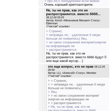
> про AES поподробней если можно
Очень хороший криптоалгоритм.
Не, ты не прав, как это не
распространяется. вместо бббб...
08.12.04 05:03
Автор: Korsh <Мельников Михаил> Статус:
Elderman
<
"чистая" ссылка
>
> Странно,
> неправда ли, - удаленные б нигде
больше не появились) Увы,
> но закон сохранения материи/энергии
на информацию не
> распространяется.
Не, ты не прав, как это не
распространяется. вместо бббб будут 0
или еще какой мусор...:)
это еще вопрос, кто не прав
08.12.04
09:59
Автор: LLL <Алексей> Статус: Member
<
"чистая" ссылка
>
> > Странно,
> > неправда ли, - удаленные б нигде
больше не появились)
> Увы,
> > но закон сохранения материи/
энергии на информацию не
> > распространяется.
> Не, ты не прав, как это не
распространяется. вместо бббб