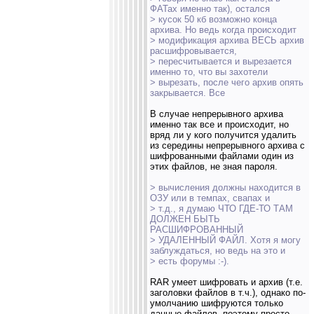
ФАТах именно так), остался
> кусок 50 кб возможно конца
архива. Но ведь когда происходит
> модификация архива ВЕСЬ архив
расшифровывается,
> пересчитывается и вырезается
именно то, что вы захотели
> вырезать, после чего архив опять
закрывается. Все
В случае непрерывного архива
именно так все и происходит, но
вряд ли у кого получится удалить
из середины непрерывного архива с
шифрованными файлами один из
этих файлов, не зная пароля.
> вычисления должны находится в
ОЗУ или в темпах, свапах и
> т.д., я думаю ЧТО ГДЕ-ТО ТАМ
ДОЛЖЕН БЫТЬ
РАСШИФРОВАННЫЙ
> УДАЛЕННЫЙ ФАЙЛ. Хотя я могу
заблуждаться, но ведь на это и
> есть форумы :-).
RAR умеет шифровать и архив (т.е.
заголовки файлов в т.ч.), однако по-
умолчанию шифруются только
данные файлов, поэтому просто