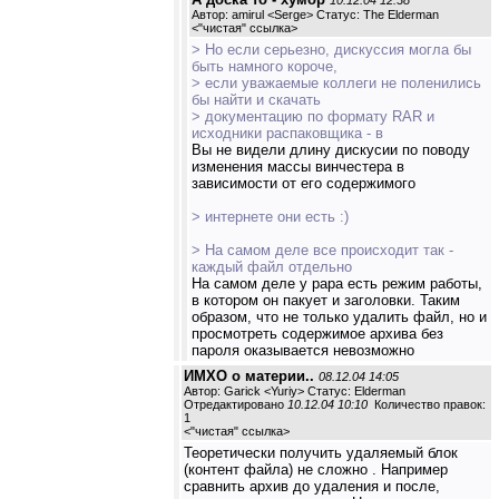
10.12.04 12:38
Автор: amirul <Serge> Статус: The Elderman
<
"чистая" ссылка
>
> Но если серьезно, дискуссия могла бы
быть намного короче,
> если уважаемые коллеги не поленились
бы найти и скачать
> документацию по формату RAR и
исходники распаковщика - в
Вы не видели длину дискусии по поводу
изменения массы винчестера в
зависимости от его содержимого
> интернете они есть :)
> На самом деле все происходит так -
каждый файл отдельно
На самом деле у рара есть режим работы,
в котором он пакует и заголовки. Таким
образом, что не только удалить файл, но и
просмотреть содержимое архива без
пароля оказывается невозможно
ИМХО о материи..
08.12.04 14:05
Автор: Garick <Yuriy> Статус: Elderman
Отредактировано
10.12.04 10:10
Количество правок:
1
<
"чистая" ссылка
>
Теоретически получить удаляемый блок
(контент файла) не сложно . Например
сравнить архив до удаления и после,