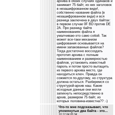
архива в обоих случаях одинаков и
занимает 75 байт, из них заголовок
в незашифрованном виде!,
собственно название файла (в
незашифрованном виде) и вся
разница заключена в двух байтах:
в первом случае 0F BD против DE
2A. Про разницу байтв
наименованиях файла я
умалчиваю-это само собой. Так
может все-таки механизм
шифрования основывается на
имени запакованных файлов?
Тогда достаточно воссоздать
прототип архива с полным
наименованием и размерностью
файлов, установить известный
пароль и потом просто вытащить
из первого архива место, где
находиться ключ. Правда он
сожмется по-другому, но структура
должна остаться. Разберемся со
структурой-архив наш. Какие
исходные данные они могли
запихнуть непосредственно в
архив, размером 75 байт, из
которых половина-известна?? :-)
Что-то мне подсказывает, что
упомянутые два байта - это...
10.12.04 05:34