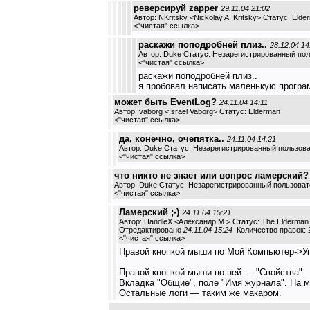
реверсируй zapper
29.11.04 21:02
Автор: NKritsky <Nickolay A. Kritsky> Статус: Elde
<
"чистая" ссылка
>
раскажи поподробней плиз..
28.12.04 14
Автор: Duke Статус: Незарегистрированный по
<
"чистая" ссылка
>
раскажи поподробней плиз..
я пробовал написать маленькую програм
может быть EventLog?
24.11.04 14:11
Автор: vaborg <Israel Vaborg> Статус: Elderman
<
"чистая" ссылка
>
да, конечно, очепятка..
24.11.04 14:21
Автор: Duke Статус: Незарегистрированный пользов
<
"чистая" ссылка
>
что никто не знает или вопрос ламерский?
Автор: Duke Статус: Незарегистрированный пользова
<
"чистая" ссылка
>
Ламерский ;-)
24.11.04 15:21
Автор: HandleX <Александр М.> Статус: The Elderman
Отредактировано
24.11.04 15:24
Количество правок: 
<
"чистая" ссылка
>
Правой кнопкой мыши по Мой Компьютер->У
Правой кнопкой мыши по ней — "Свойства".
Вкладка "Общие", поле "Имя журнала". На 
Остальные логи — таким же макаром.