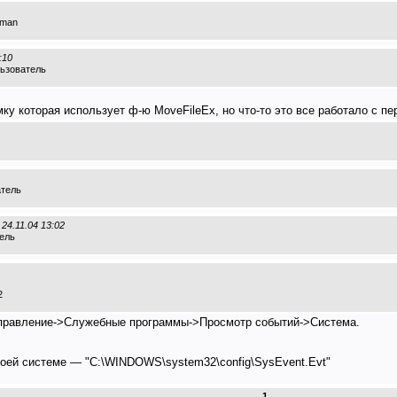
rman
:10
льзователь
ку которая использует ф-ю MoveFileEx, но что-то это все работало с п
атель
24.11.04 13:02
тель
2
правление->Служебные программы->Просмотр событий->Система.
моей системе — "C:\WINDOWS\system32\config\SysEvent.Evt"
1