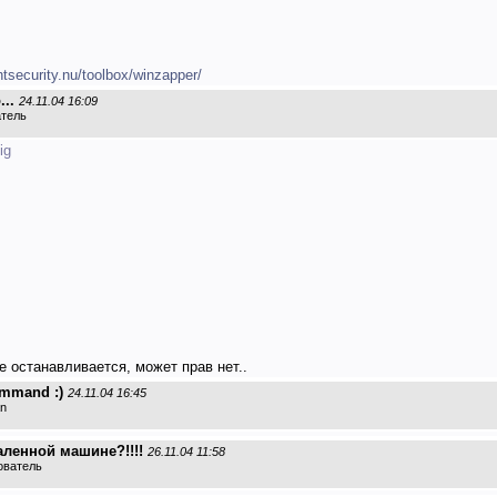
/ntsecurity.nu/toolbox/winzapper/
..
24.11.04 16:09
атель
ig
е останавливается, может прав нет..
ommand :)
24.11.04 16:45
an
аленной машине?!!!!
26.11.04 11:58
ователь