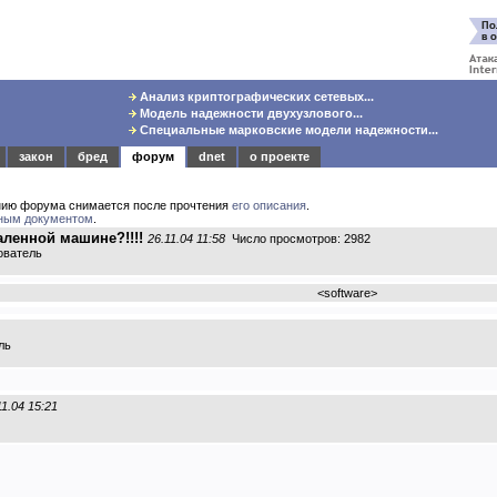
Анализ криптографических сетевых...
Модель надежности двухузлового...
Специальные марковские модели надежности...
закон
бред
форум
dnet
о проекте
нию форума снимается после прочтения
его описания
.
ным документом
.
аленной машине?!!!!
26.11.04 11:58
Число просмотров: 2982
ователь
<
software
>
ль
11.04 15:21