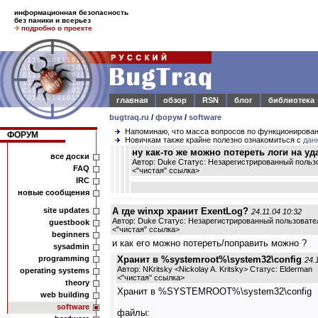
информационная безопасность
без паники и всерьез
подробно о проекте
главная
обзор
RSN
блог
библиотека
bugtraq.ru
/
форум
/
software
Напоминаю, что масса вопросов по функционирова
ФОРУМ
Новичкам также крайне полезно ознакомиться с
дан
ну как-то же можно потереть логи на уд
все доски
Автор: Duke Статус: Незарегистрированный польз
FAQ
<
"чистая" ссылка
>
IRC
новые сообщения
site updates
А где winxp хранит ExentLog?
24.11.04 10:32
Автор: Duke Статус: Незарегистрированный пользовате
guestbook
<
"чистая" ссылка
>
beginners
и как его можно потереть/поправить можно ?
sysadmin
programming
Хранит в %systemroot%\system32\config
24.
Автор: NKritsky <Nickolay A. Kritsky> Статус: Elderman
operating systems
<
"чистая" ссылка
>
theory
Хранит в %SYSTEMROOT%\system32\config
web building
software
файлы: