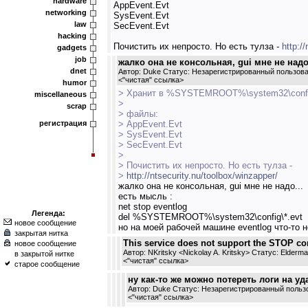
hardware
AppEvent.Evt
networking
SysEvent.Evt
law
SecEvent.Evt
hacking
Почистить их непросто. Но есть тулза -
http:/
gadgets
job
жалко она не консольная, gui мне не надо.
dnet
Автор: Duke Статус: Незарегистрированный пользов
<
"чистая" ссылка
>
humor
> Хранит в %SYSTEMROOT%\system32\conf
miscellaneous
>
scrap
> файлы:
регистрация
> AppEvent.Evt
> SysEvent.Evt
> SecEvent.Evt
>
> Почистить их непросто. Но есть тулза -
>
http://ntsecurity.nu/toolbox/winzapper/
жалко она не консольная, gui мне не надо...
есть мысль :
net stop eventlog
Легенда:
del %SYSTEMROOT%\system32\config\*.evt
новое сообщение
но на моей рабочей машине eventlog что-то н
закрытая нитка
This service does not support the STOP c
новое сообщение
Автор: NKritsky <Nickolay A. Kritsky> Статус: Elderm
в закрытой нитке
<
"чистая" ссылка
>
старое сообщение
ну как-то же можно потереть логи на уд
Автор: Duke Статус: Незарегистрированный польз
<
"чистая" ссылка
>