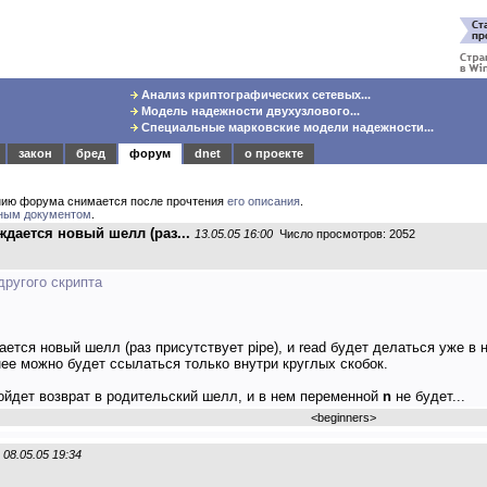
Анализ криптографических сетевых...
Модель надежности двухузлового...
Специальные марковские модели надежности...
закон
бред
форум
dnet
о проекте
нию форума снимается после прочтения
его описания
.
ным документом
.
дается новый шелл (раз...
13.05.05 16:00
Число просмотров: 2052
другого скрипта
ется новый шелл (раз присутствует pipe), и read будет делаться уже 
нее можно будет ссылаться только внутри круглых скобок.
ойдет возврат в родительский шелл, и в нем переменной
n
не будет...
<
beginners
>
08.05.05 19:34