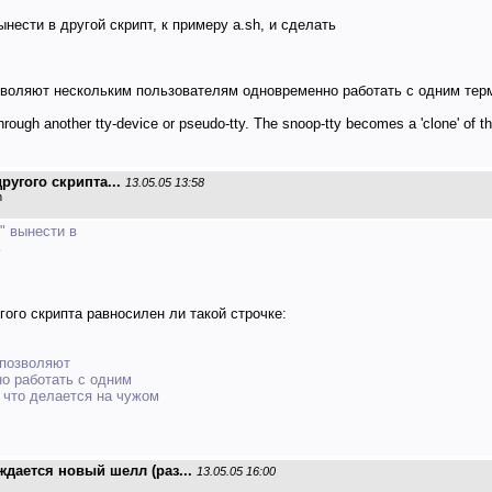
 вынести в другой скрипт, к примеру a.sh, и сделать
позволяют нескольким пользователям одновременно работать с одним тер
ough another tty-device or pseudo-tty. The snoop-tty becomes a 'clone' of the o
ругого скрипта...
13.05.05 13:58
n
n" вынести в
ь
гого скрипта равносилен ли такой строчке:
- позволяют
о работать с одним
 что делается на чужом
дается новый шелл (раз...
13.05.05 16:00