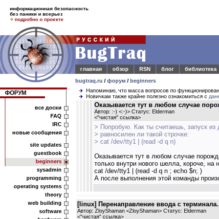
информационная безопасность
без паники и всерьез
подробно о проекте
главная
обзор
RSN
блог
библиотека
bugtraq.ru
/
форум
/
beginners
Напоминаю, что масса вопросов по функционирова
ФОРУМ
Новичкам также крайне полезно ознакомиться с
дан
Оказывается тут в любом случае порож
все доски
Автор: :-) <:-)> Статус: Elderman
FAQ
<
"чистая" ссылка
>
IRC
> Попробую. Как ты считаешь, запуск из 
новые сообщения
> равносилен ли такой строчке:
> cat /dev/tty1 | (read -d q n)
site updates
guestbook
Оказывается тут в любом случае порожда
beginners
только внутри нового шелла, короче, на 
sysadmin
cat /dev/tty1 | (read -d q n ; echo $n; )
А после выполнения этой команды произ
programming
operating systems
theory
web building
[linux] Перенаправление ввода с терминала.
Автор: ZloyShaman <ZloyShaman> Статус: Elderman
software
<
"чистая" ссылка
>