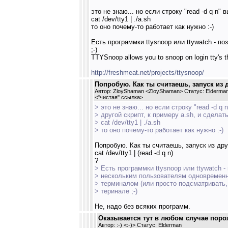
это не знаю... но если строку "read -d q n"
cat /dev/tty1 | ./a.sh
то оно почему-то работает как нужно :-)
Есть программки ttysnoop или ttywatch - 
;-)
TTYSnoop allows you to snoop on login tty's thr
http://freshmeat.net/projects/ttysnoop/
Попробую. Как ты считаешь, запуск из д
Автор: ZloyShaman <ZloyShaman> Статус: Elderma
<
"чистая" ссылка
>
> это не знаю... но если строку "read -d q 
> другой скрипт, к примеру a.sh, и сделат
> cat /dev/tty1 | ./a.sh
> то оно почему-то работает как нужно :-)
Попробую. Как ты считаешь, запуск из дру
cat /dev/tty1 | (read -d q n)
?
> Есть программки ttysnoop или ttywatch 
> нескольким пользователям одновременн
> терминалом (или просто подсматривать,
> теринале ;-)
Не, надо без всяких программ.
Оказывается тут в любом случае порож
Автор: :-) <:-)> Статус: Elderman