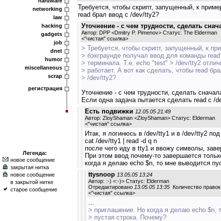
hardware
Требуется, чтобы скрипт, запущенный, к пример
networking
read брал ввод с /dev/tty2?
law
Уточнение - с чем трудности, сделать снача
hacking
Автор: DPP <Dmitry P. Pimenov> Статус: The Elderman
gadgets
<
"чистая" ссылка
>
job
> Требуется, чтобы скрипт, запущенный, к при
dnet
> бэкграунде получал ввод для команды read
humor
> терминала. Т.е. echo "test" > /dev/tty2 отлич
miscellaneous
> работает. А вот как сделать, чтобы read бра
scrap
> /dev/tty2?
регистрация
Уточнение - с чем трудности, сделать сначала 
Если одна задача пытается сделать read с /de
Есть подвижки
12.05.05 21:49
Автор: ZloyShaman <ZloyShaman> Статус: Elderman
<
"чистая" ссылка
>
Итак, я логинюсь в /dev/tty1 и в /dev/tty2 
cat /dev/tty1 | read -d q n
после чего иду в tty1 и ввожу символы, зав
Легенда:
При этом ввод почему-то завершается только
новое сообщение
когда я делаю echo $n, то мне выводится пу
закрытая нитка
ttysnoop
новое сообщение
13.05.05 13:24
Автор: :-) <:-)> Статус: Elderman
в закрытой нитке
Отредактировано
13.05.05 13:35
Количество правок:
старое сообщение
<
"чистая" ссылка
>
...
> приглашение. Но когда я делаю echo $n, 
> пустая строка. Почему?