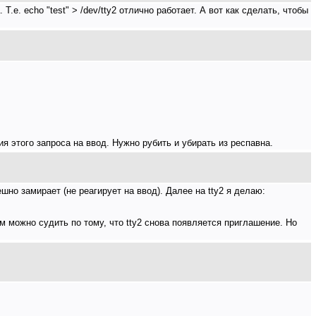
.е. echo "test" > /dev/tty2 отлично работает. А вот как сделать, чтобы
ия этого запроса на ввод. Нужно рубить и убирать из респавна.
ешно замирает (не реагирует на ввод). Далее на tty2 я делаю:
ом можно судить по тому, что tty2 снова появляется приглашение. Но