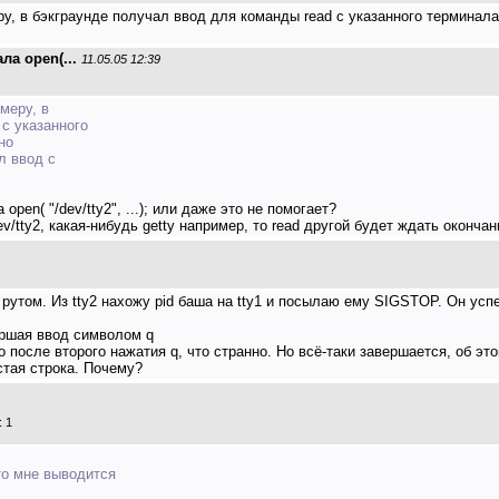
у, в бэкграунде получал ввод для команды read с указанного терминала. Т
ла open(...
11.05.05 12:39
меру, в
 с указанного
но
л ввод с
open( "/dev/tty2", ...); или даже это не помогает?
v/tty2, какая-нибудь getty например, то read другой будет ждать окончан
под рутом. Из tty2 нахожу pid баша на tty1 и посылаю ему SIGSTOP. Он усп
ершая ввод символом q
 после второго нажатия q, что странно. Но всё-таки завершается, об эт
стая строка. Почему?
 1
то мне выводится