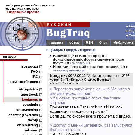
информационная безопасность
без паники и всерьез
подробно о проекте
Ана
Мод
Спе
главная
обзор
RSN
блог
библиотека
bugtraq.ru
/
форум
/
beginners
Напоминаю, что масса вопросов по
ФОРУМ
функционированию форума снимается после
прочтения
его описания
.
все доски
Новичкам также крайне полезно ознакомиться с
данным документом
.
FAQ
Вряд ли.
05.08.05 19:12
Число просмотров: 2236
IRC
Автор: JINN <Sergey> Статус: Elderman
новые сообщения
<
"чистая" ссылка
>
> Перестала запускатся машина.Монитор в
site updates
режиме ожидания винт
guestbook
> работает, постоянно горит лампочка
beginners
загрузки.
sysadmin
При нажатии на CapsLock или NumLock
programming
лампочки на клаве загораются?
operating systems
Если да, то скорей всего проблема с видео.
theory
> Достал с мамки батарейку, раз запустился
web building
больше не хочет.
software
Т.е. BIOS обнулили.