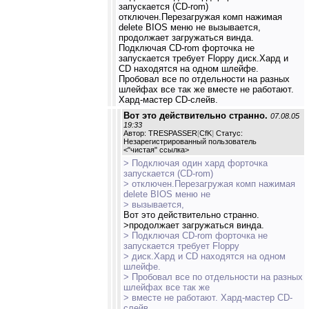
запускается (CD-rom)
отключен.Перезагружая комп нажимая
delete BIOS меню не вызывается,
продолжает загружаться винда.
Подключая CD-rom форточка не
запускается требует Floppy диск.Хард и
СD находятся на одном шлейфе.
Пробовал все по отдельности на разных
шлейфах все так же вместе не работают.
Хард-мастер CD-слейв.
Вот это действительно странно.
07.08.05
19:33
Автор: TRESPASSER
[
CfK
]
Статус:
Незарегистрированный пользователь
<
"чистая" ссылка
>
> Подключая один хард форточка
запускается (CD-rom)
> отключен.Перезагружая комп нажимая
delete BIOS меню не
> вызывается,
Вот это действительно странно.
>продолжает загружаться винда.
> Подключая CD-rom форточка не
запускается требует Floppy
> диск.Хард и СD находятся на одном
шлейфе.
> Пробовал все по отдельности на разных
шлейфах все так же
> вместе не работают. Хард-мастер CD-
слейв.