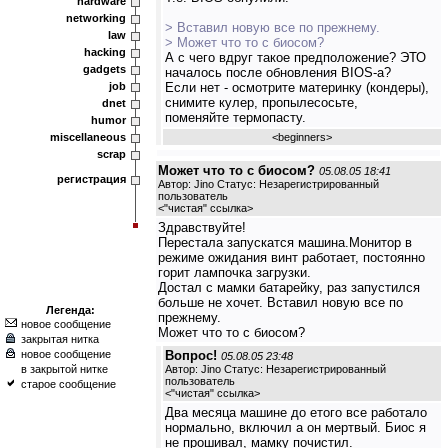
hardware
networking
> Вставил новую все по прежнему.
law
> Может что то с биосом?
hacking
А с чего вдруг такое предположение? ЭТО
gadgets
началось после обновления BIOS-а?
job
Если нет - осмотрите материнку (кондеры),
снимите кулер, пропылесосьте,
dnet
поменяйте термопасту.
humor
miscellaneous
<
beginners
>
scrap
Может что то с биосом?
05.08.05 18:41
регистрация
Автор: Jino Статус: Незарегистрированный
пользователь
<
"чистая" ссылка
>
Здравствуйте!
Перестала запускатся машина.Монитор в
режиме ожидания винт работает, постоянно
горит лампочка загрузки.
Достал с мамки батарейку, раз запустился
больше не хочет. Вставил новую все по
Легенда:
прежнему.
новое сообщение
Может что то с биосом?
закрытая нитка
новое сообщение
Вопрос!
05.08.05 23:48
в закрытой нитке
Автор: Jino Статус: Незарегистрированный
пользователь
старое сообщение
<
"чистая" ссылка
>
Два месяца машине до етого все работало
нормально, включил а он мертвый. Биос я
не прошивал, мамку почистил.