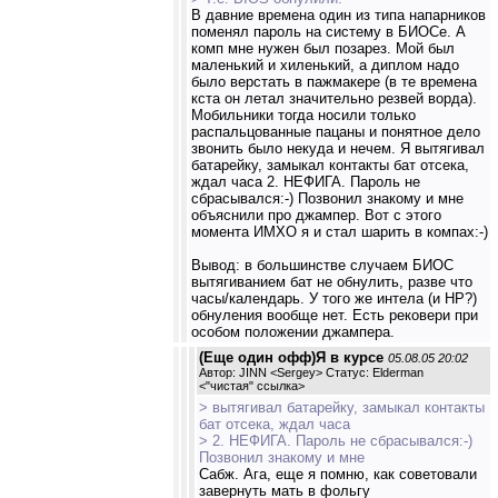
В давние времена один из типа напарников
поменял пароль на систему в БИОСе. А
комп мне нужен был позарез. Мой был
маленький и хиленький, а диплом надо
было верстать в пажмакере (в те времена
кста он летал значительно резвей ворда).
Мобильники тогда носили только
распальцованные пацаны и понятное дело
звонить было некуда и нечем. Я вытягивал
батарейку, замыкал контакты бат отсека,
ждал часа 2. НЕФИГА. Пароль не
сбрасывался:-) Позвонил знакому и мне
объяснили про джампер. Вот с этого
момента ИМХО я и стал шарить в компах:-)
Вывод: в большинстве случаем БИОС
вытягиванием бат не обнулить, разве что
часы/календарь. У того же интела (и НР?)
обнуления вообще нет. Есть рековери при
особом положении джампера.
(Еще один офф)Я в курсе
05.08.05 20:02
Автор: JINN <Sergey> Статус: Elderman
<
"чистая" ссылка
>
> вытягивал батарейку, замыкал контакты
бат отсека, ждал часа
> 2. НЕФИГА. Пароль не сбрасывался:-)
Позвонил знакому и мне
Сабж. Ага, еще я помню, как советовали
завернуть мать в фольгу