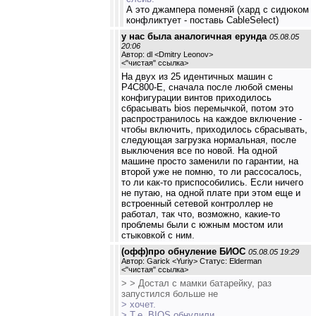
А это джампера поменяй (хард с сидюком
конфликтует - поставь CableSelect)
у нас была аналогичная ерунда
05.08.05
20:06
Автор: dl <Dmitry Leonov>
<
"чистая" ссылка
>
На двух из 25 идентичных машин с
P4C800-E, сначала после любой смены
конфигурации винтов приходилось
сбрасывать bios перемычкой, потом это
распространилось на каждое включение -
чтобы включить, приходилось сбрасывать,
следующая загрузка нормальная, после
выключения все по новой. На одной
машине просто заменили по гарантии, на
второй уже не помню, то ли рассосалось,
то ли как-то приспособились. Если ничего
не путаю, на одной плате при этом еще и
встроенный сетевой контроллер не
работал, так что, возможно, какие-то
проблемы были с южным мостом или
стыковкой с ним.
(офф)про обнуление БИОС
05.08.05 19:29
Автор: Garick <Yuriy> Статус: Elderman
<
"чистая" ссылка
>
> > Достал с мамки батарейку, раз
запустился больше не
> хочет.
> Т.е. BIOS обнулили.