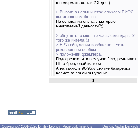
и подержать ее так 2-3 дня;)
> Вывод: в большинстве случаем БИОС
вытягиванием бат не
На основании опыта с матерью
многолетней давности?;)
> обнулить, разве что часы/календарь. У
того же интела (и
> НР?) обнуления вообще нет. Есть
рековери при особом
> положении джампера.
Подозреваю, что в случае Jino, речь идет
НЕ о брендовой матери.
А на таких, в 90-95% снятие батарейки
влечет за собой обнуление.
1
Copyright © 2001-2026 Dmitry Leonov
Page build time: 0 s
Design: Vadim Derkach