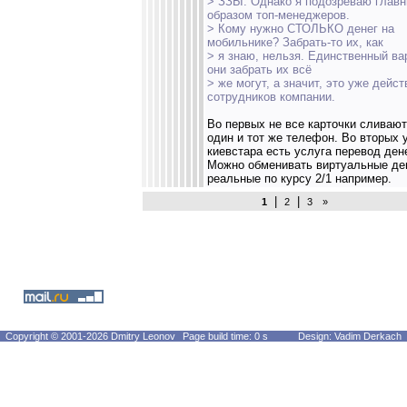
> ЗЗЫ. Однако я подозреваю глав
образом топ-менеджеров.
> Кому нужно СТОЛЬКО денег на
мобильнике? Забрать-то их, как
> я знаю, нельзя. Единственный ва
они забрать их всё
> же могут, а значит, это уже дейст
сотрудников компании.
Во первых не все карточки сливают
один и тот же телефон. Во вторых 
киевстара есть услуга перевод дене
Можно обменивать виртуальные де
реальные по курсу 2/1 например.
|
|
1
2
3
»
Copyright © 2001-2026 Dmitry Leonov
Page build time: 0 s
Design: Vadim Derkach