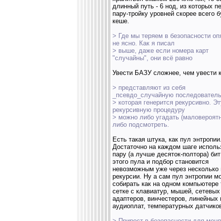
длинный путь - 6 нод, из которых п
пару-тройку уровней скорее всего б
кеше.
> Где мы теряем в безопасности оп
не ясно. Как я писал
> выше, даже если номера карт
"случайны", они всё равно
Увести БАЗУ сложнее, чем увести 
> представляют из себя
_псевдо_случайную последователь
> которая генерится рекурсивно. Эт
рекурсивную процедуру
> можно либо угадать (маловероятн
либо подсмотреть.
Есть такая штука, как пул энтропии
Достаточно на каждом шаге исполь
пару (а лучше десяток-полтора) бит
этого пула и подбор становится
невозможным уже через несколько
рекурсии. Ну а сам пул энтропии м
собирать как на одном компьютере 
сетке с клавиатур, мышей, сетевых
адаптеров, винчестеров, линейных
аудиоплат, температурных датчиков
> Прирост в безопасности для меня