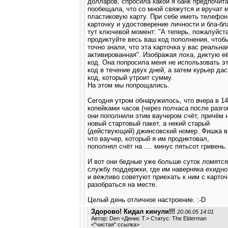
долларов, спросила какой я банк предпочит
пообещала, что со мной свяжутся и вручат 
пластиковую карту. При себе иметь телефон
карточку и удостоверение личности и бла-бл
тут ключевой момент: "А теперь, пожалуйста
продиктуйте весь ваш код пополнения, чтоб
точно знали, что эта карточка у вас реальна
активированная". Изображая лоха, диктую е
код. Она попросила меня не использовать э
код в течение двух дней, а затем курьер дас
код, который утроит сумму.
На этом мы попрощались.
Сегодня утром обнаружилось, что вчера в 14
копейками часов (через полчаса после разго
они пополнили этим ваучером счёт, причём 
новый стартовый пакет, а некий старый
(действующий) джинсовский номер. Фишка в
что ваучер, который я им продиктовал,
пополнял счёт на .... минус пятьсот гривень.
И вот они бедные уже больше суток ломятся
службу поддержки, где им наверняка ехидно
и вежливо советуют приехать к ним с карточ
разобраться на месте.
Целый день отличное настроение. :-D
Здорово! Кидал кинули!!!
20.06.05 14:01
Автор: Den <Денис Т.> Статус: The Elderman
<
"чистая" ссылка
>