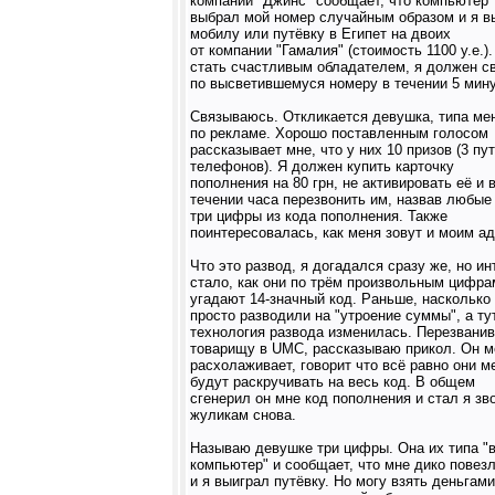
компании "Джинс" сообщает, что компьютер
выбрал мой номер случайным образом и я в
мобилу или путёвку в Египет на двоих
от компании "Гамалия" (стоимость 1100 у.е.)
стать счастливым обладателем, я должен с
по высветившемуся номеру в течении 5 мину
Связываюсь. Откликается девушка, типа ме
по рекламе. Хорошо поставленным голосом
рассказывает мне, что у них 10 призов (3 пут
телефонов). Я должен купить карточку
пополнения на 80 грн, не активировать её и 
течении часа перезвонить им, назвав любые
три цифры из кода пополнения. Также
поинтересовалась, как меня зовут и моим а
Что это развод, я догадался сразу же, но и
стало, как они по трём произвольным цифра
угадают 14-значный код. Раньше, насколько 
просто разводили на "утроение суммы", а ту
технология развода изменилась. Перезвани
товарищу в UMC, рассказываю прикол. Он м
расхолаживает, говорит что всё равно они м
будут раскручивать на весь код. В общем
сгенерил он мне код пополнения и стал я зв
жуликам снова.
Называю девушке три цифры. Она их типа "в
компьютер" и сообщает, что мне дико повез
и я выиграл путёвку. Но могу взять деньгами