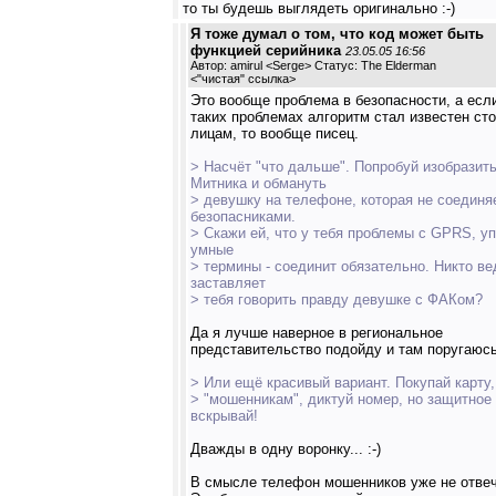
то ты будешь выглядеть оригинально :-)
Я тоже думал о том, что код может быть
функцией серийника
23.05.05 16:56
Автор: amirul <Serge> Статус: The Elderman
<
"чистая" ссылка
>
Это вообще проблема в безопасности, а есл
таких проблемах алгоритм стал известен ст
лицам, то вообще писец.
> Насчёт "что дальше". Попробуй изобразит
Митника и обмануть
> девушку на телефоне, которая не соединя
безопасниками.
> Скажи ей, что у тебя проблемы с GPRS, у
умные
> термины - соединит обязательно. Никто ве
заставляет
> тебя говорить правду девушке с ФАКом?
Да я лучше наверное в региональное
представительство подойду и там поругаюс
> Или ещё красивый вариант. Покупай карту,
> "мошенникам", диктуй номер, но защитное
вскрывай!
Дважды в одну воронку... :-)
В смысле телефон мошенников уже не отвеч