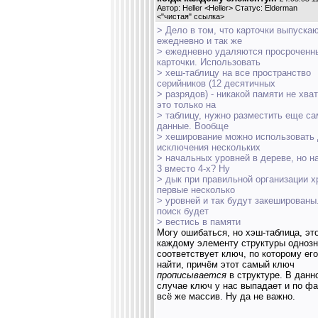
Автор: Heller <Heller> Статус: Elderman
<
"чистая" ссылка
>
> Дело в том, что карточки выпуска
ежедневно и так же
> ежедневно удаляются просроченн
карточки. Использовать
> хеш-таблицу на все пространство
серийников (12 десятичных
> разрядов) - никакой памяти не хват
это только на
> таблицу, нужно разместить еще са
данные. Вообще
> хеширование можно использовать
исключения нескольких
> начальных уровней в дереве, но н
3 вместо 4-х? Ну
> дык при правильной организации х
первые несколько
> уровней и так будут закешированы
поиск будет
> вестись в памяти
Могу ошибаться, но хэш-таблица, это
каждому элементу структуры одноз
соответствует ключ, по которому ег
найти, причём этот самый ключ
прописывается
в структуре. В данн
случае ключ у нас выпадает и по фа
всё же массив. Ну да не важно.