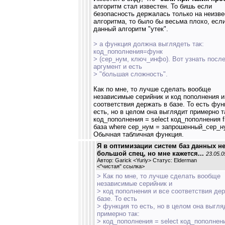
алгоритм стал известен. То бишь если
безопасность держалась только на неизве
алгоритма, то было бы весьма плохо, есл
данный алгоритм "утек".
> а функция должна выглядеть так:
код_пополнения=функ
> (сер_нум, ключ_инфо). Вот узнать посл
аргумент и есть
> "большая сложность".
Как по мне, то лучше сделать вообще
независимые серийник и код пополнения и
соответствия держать в базе. То есть фун
есть, но в целом она выглядит примерно т
код_пополнения = select код_пополнения 
база where сер_нум = запрошенный_сер_н
Обычная табличная функция.
Я в оптимизации систем баз данных н
большой спец, но мне кажется...
23.05.0
Автор: Garick <Yuriy> Статус: Elderman
<
"чистая" ссылка
>
> Как по мне, то лучше сделать вообще
независимые серийник и
> код пополнения и все соответствия де
базе. То есть
> функция то есть, но в целом она выгля
примерно так:
> код_пополнения = select код_пополнен