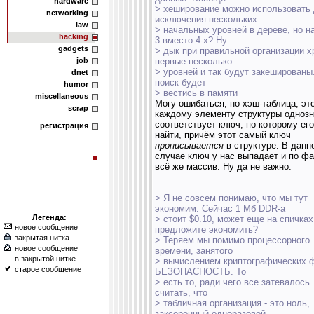
hardware
> хеширование можно использовать
networking
исключения нескольких
law
> начальных уровней в дереве, но н
hacking
3 вместо 4-х? Ну
gadgets
> дык при правильной организации х
job
первые несколько
> уровней и так будут закешированы
dnet
поиск будет
humor
> вестись в памяти
miscellaneous
Могу ошибаться, но хэш-таблица, это
scrap
каждому элементу структуры одноз
соответствует ключ, по которому ег
регистрация
найти, причём этот самый ключ
прописывается
в структуре. В данн
случае ключ у нас выпадает и по фа
всё же массив. Ну да не важно.
> Я не совсем понимаю, что мы тут
экономим. Сейчас 1 Мб DDR-а
Легенда:
> стоит $0.10, может еще на спичках
новое сообщение
предложите экономить?
закрытая нитка
> Теряем мы помимо процессорного
новое сообщение
времени, занятого
в закрытой нитке
> вычислением криптографических 
старое сообщение
БЕЗОПАСНОСТЬ. То
> есть то, ради чего все затевалось
считать, что
> табличная организация - это ноль,
заксоренный одноразовой