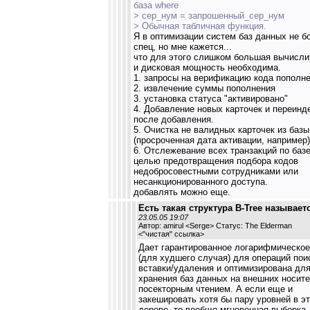
база where
> сер_нум = запрошенный_сер_нум
> Обычная табличная функция.
Я в оптимизации систем баз данных не 
спец, но мне кажется...
что для этого слишком большая вычисли
и дисковая мощность необходима.
1. запросы на верификацию кода пополне
2. извлечение суммы пополнения
3. установка статуса "активировано"
4. Добавление новых карточек и переинд
после добавления.
5. Очистка не валидных карточек из базы
(просроченная дата активации, например)
6. Отслежевание всех транзакций по базе
целью предотвращения подбора кодов
недобросовестными сотрудниками или
несанкционированного доступа.
добавлять можно еще.
Есть такая структура B-Tree называет
23.05.05 19:07
Автор: amirul <Serge> Статус: The Elderman
<
"чистая" ссылка
>
Дает гарантированное логарифмическое
(для худшего случая) для операций пои
вставки/удаления и оптимизирована дл
хранения баз данных на внешних носите
посекторным чтением. А если еще и
закешировать хотя бы пару уровней в э
дереве, то вообще мгновенная выборка