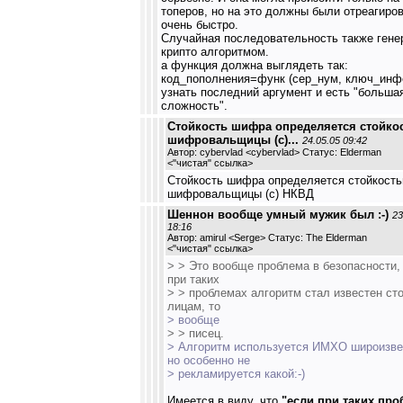
топеров, но на это должны были отреагиро
очень быстро.
Случайная последовательность также гене
крипто алгоритмом.
а функция должна выглядеть так:
код_пополнения=функ (сер_нум, ключ_инфо
узнать последний аргумент и есть "больша
сложность".
Стойкость шифра определяется стойко
шифровальщицы (с)...
24.05.05 09:42
Автор: cybervlad <cybervlad> Статус: Elderman
<
"чистая" ссылка
>
Стойкость шифра определяется стойкост
шифровальщицы (с) НКВД
Шеннон вообще умный мужик был :-)
23
18:16
Автор: amirul <Serge> Статус: The Elderman
<
"чистая" ссылка
>
> > Это вообще проблема в безопасности,
при таких
> > проблемах алгоритм стал известен ст
лицам, то
> вообще
> > писец.
> Алгоритм используется ИМХО широизве
но особенно не
> рекламируется какой:-)
Имеется в виду, что
"если при таких про