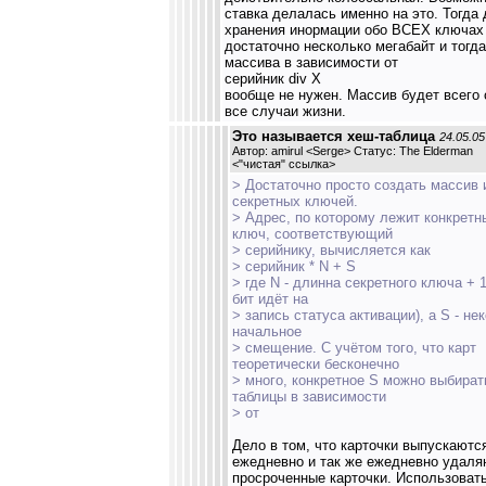
ставка делалась именно на это. Тогда
хранения инормации обо ВСЕХ ключах
достаточно несколько мегабайт и тогд
массива в зависимости от
серийник div X
вообще не нужен. Массив будет всего 
все случаи жизни.
Это называется хеш-таблица
24.05.05
Автор: amirul <Serge> Статус: The Elderman
<
"чистая" ссылка
>
> Достаточно просто создать массив 
секретных ключей.
> Адрес, по которому лежит конкретн
ключ, соответствующий
> серийнику, вычисляется как
> серийник * N + S
> где N - длинна секретного ключа + 
бит идёт на
> запись статуса активации), а S - не
начальное
> смещение. С учётом того, что карт
теоретически бесконечно
> много, конкретное S можно выбират
таблицы в зависимости
> от
Дело в том, что карточки выпускаютс
ежедневно и так же ежедневно удаля
просроченные карточки. Использоват