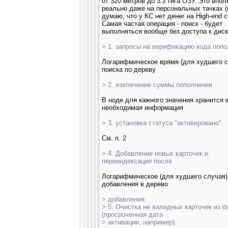
от 320 метров до 3.2 гига ОЗУ. Это впол
реально даже на персональных тачках (
думаю, что у КС нет денег на High-end с
Самая частая операция - поиск - будет
выполняться вообще без доступа к диск
> 1. запросы на верификацию кода попо
Логарифмическое врямя (для худшего с
поиска по дереву
> 2. извлечение суммы пополнения
В ноде для кажного значения хранится 
необходимая информация
> 3. установка статуса "активировано"
См. п. 2
> 4. Добавление новых карточек и
переиндексация после
Логарифмическое (для худшего случая)
добавления в дерево
> добавления.
> 5. Очистка не валидных карточек из б
(просроченная дата
> активации, например).