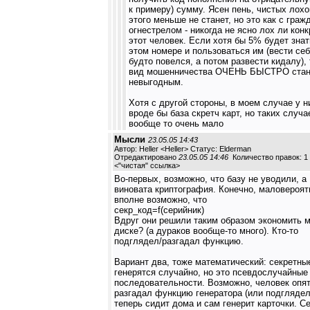
к примеру) сумму. Ясен пень, чистых лохо
этого меньше не станет, но это как с гра
огнестрелом - никогда не ясно лох ли кон
этот человек. Если хотя бы 5% будет знат
этом номере и пользоваться им (вести себ
будто повелся, а потом развести кидалу), 
вид мошенничества ОЧЕНЬ БЫСТРО стан
невыгодным.
Хотя с другой стороны, в моем случае у н
вроде бы база скретч карт, но таких случа
вообще то очень мало
Мысли
23.05.05 14:43
Автор: Heller <Heller> Статус: Elderman
Отредактировано
23.05.05 14:46
Количество правок: 1
<
"чистая" ссылка
>
Во-первых, возможно, что базу не уводили, а
виновата криптография. Конечно, маловероят
вполне возможно, что
секр_код=f(серийник)
Вдруг они решили таким образом экономить м
диске? (а дураков вообще-то много). Кто-то
подглядел/разгадал функцию.
Вариант два, тоже математический: секретны
генерятся случайно, но это псевдослучайные
последовательности. Возможно, человек опя
разгадал функцию генератора (или подглядел
теперь сидит дома и сам генерит карточки. С