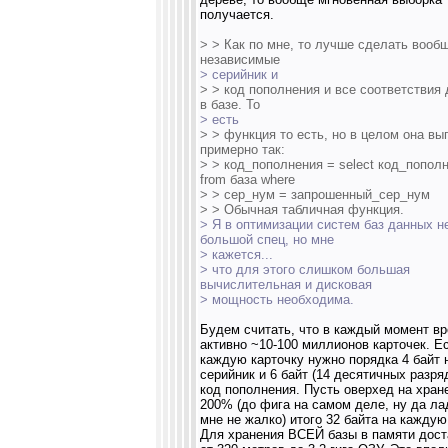
получается.
> > Как по мне, то лучше сделать вооб
независимые
> серийник и
> > код пополнения и все соответствия
в базе. То
> есть
> > функция то есть, но в целом она вы
примерно так:
> > код_пополнения = select код_попол
from база where
> > сер_нум = запрошенный_сер_нум
> > Обычная табличная функция.
> Я в оптимизации систем баз данных н
большой спец, но мне
> кажется...
> что для этого слишком большая
вычислительная и дисковая
> мощность необходима.
Будем считать, что в каждый момент в
активно ~10-100 миллионов карточек. Е
каждую карточку нужно порядка 4 байт 
серийник и 6 байт (14 десятичных разря
код пополнения. Пусть оверхед на хране
200% (до фига на самом деле, ну да ла
мне не жалко) итого 32 байта на каждую
Для хранения ВСЕЙ базы в памяти дост