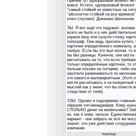
Причём тут одноразовый блокнот не
вовсе. Кстати, одноразовый блокнот 
"самый стойкий из известных на сего
"абсолютно стойкий на все времена"
ключ случаен). Доказано Шенноном.
ЗЫ. Я вот ещё что подумал: взлома
всего не было и у них действительн
украли базу или сунули стопку карто
топограф. Они ведь просили купить 
карточки определённого номинала, а
любую. Если бы это был взлом, то 
бы без разницы. Конечно, они могли
расчитывать на то, что если требова
только определённые карточки, то э
больше похоже на лотерею, либо он
захотели размениваться по мелочам
это кажется маловероятным. (Хотя о
могли расчитывать и на конкретный 
мыслей как у меня, что бы отвести 
следствия от себя).
ЗЗЫ. Однако я подозреваю главным
образом топ-менеджеров. Кому нужн
СТОЛЬКО денег на мобильнике? Заб
их, как я знаю, нельзя. Единственны
вариант - они забрать их всё же могу
значит, это уже действия сотрудник
компании.
<
hacking
>