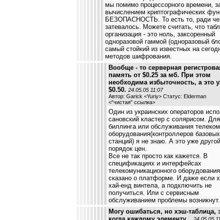
мы помимо процессорного времени, з
вычислением криптографических фун
БЕЗОПАСНОСТЬ. То есть то, ради че
затевалось. Можете считать, что таб
организация - это ноль, заксоренный
одноразовой гаммой (одноразовый бло
самый стойкий из известных на сегод
методов шифрования.
Вообще - то серверная регистрова
память от $0.25 за мб. При этом
необходима избыточность, а это 
$0.50.
24.05.05 11:07
Автор: Garick <Yuriy> Статус: Elderman
<
"чистая" ссылка
>
Один из украинских операторов испо
сановский кластер с солярисом. Для
биллинга или обслуживания телеко
оборудования(контроллеров базовых
станций) я не знаю. А это уже друго
порядок цен.
Все не так просто как кажется. В
спецификациях и интерфейсах
телекомуникационного оборудования
сказано о платформе. И даже если х
хай-енд винтела, а подключить не
получиться. Или с сервисным
обслуживанием проблемы возникнут.
Могу ошибаться, но хэш-таблица, 
когда каждому элементу...
24.05.05 1