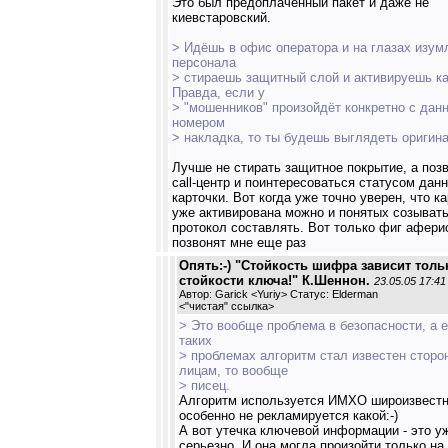
Это был предоплаченный пакет и даже не
киевстаровский.
> Идёшь в офис оператора и на глазах изум
персонала
> стираешь защитный слой и активируешь ка
Правда, если у
> "мошенников" произойдёт конкретно с дан
номером
> накладка, то ты будешь выглядеть оригина
Лучше не стирать защитное покрытие, а позв
call-центр и поинтересоваться статусом дан
карточки. Вот когда уже точно уверен, что к
уже активирована можно и понятых созывать
протокол составлять. Вот только фиг афери
позвонят мне еще раз
Опять:-) "Стойкость шифра зависит толь
стойкости ключа!" К.Шеннон.
23.05.05 17:41
Автор: Garick <Yuriy> Статус: Elderman
<
"чистая" ссылка
>
> Это вообще проблема в безопасности, а 
таких
> проблемах алгоритм стал известен сторо
лицам, то вообще
> писец.
Алгоритм используется ИМХО широизвестн
особенно не рекламируется какой:-)
А вот утечка ключевой информации - это у
серьезно. И она могла произойти только на