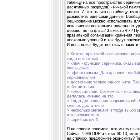
таблицу на все пространство серийник
десятичных разрядов) - никакой памят
хватит. И это только на таблицу, нужн
разместить еще сами данные. Вообщ
хеширование можно использовать дл
исключения нескольких начальных ур
дереве, но на фига? 3 вместо 4-х? Ну
правильной организации хранения пе
несколько уровней и так будут закеш
И весь поиск будет вестись в памяти
> Кстати, при такой организации, вари
когда секретный
> ключ - функция серийника, оказыва
очень даже
> эффективным. Для хранения любой
серийник-ключ
> достаточно только одного бита. Эк
действительно
> колоссальная. Возможно, что ставк
делалась именно на это.
> Тогда для хранения инормации обо
ключах достаточно
> несколько мегабайт и тогда выбор 
в зависимости от
> серийник div X
Я не совсем понимаю, что мы тут эко
Сейчас 1 Мб DDR-а стоит $0.10, може
на спичках предложите экономить? Т