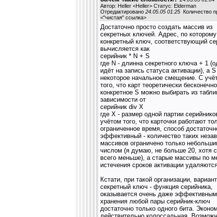
Автор: Heller <Heller> Статус: Elderman
Отредактировано
24.05.05 01:25
Количество пр
<
"чистая" ссылка
>
Достаточно просто создать массив из
секретных ключей. Адрес, по которому
конкретный ключ, соответствующий се
вычисляется как
серийник * N + S
где N - длинна секретного ключа + 1 (о
идёт на запись статуса активации), а S 
некоторое начальное смещение. С учё
того, что карт теоретически бесконечно
конкретное S можно выбирать из табли
зависимости от
серийник div X
где X - размер одной партии серийнико
учётом того, что карточки работают то
ограниченное время, способ достаточн
эффективный - количество таких неза
массивов ограничено только небольш
числом (я думаю, не больше 20, хотя 
всего меньше), а старые массивы по м
истечения сроков активации удаляются
Кстати, при такой организации, вариант
секретный ключ - функция серийника,
оказывается очень даже эффективным
хранения любой пары серийник-ключ
достаточно только одного бита. Эконо
действительно колоссальная. Возможн