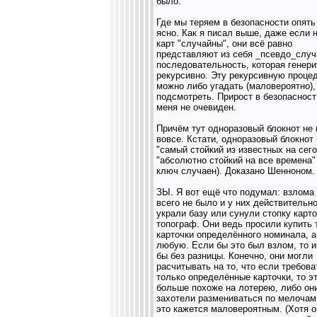
было.
Где мы теряем в безопасности опять
ясно. Как я писал выше, даже если 
карт "случайны", они всё равно
представляют из себя _псевдо_слу
последовательность, которая генери
рекурсивно. Эту рекурсивную проце
можно либо угадать (маловероятно),
подсмотреть. Прирост в безопасност
меня не очевиден.
Причём тут одноразовый блокнот не
вовсе. Кстати, одноразовый блокнот 
"самый стойкий из известных на сего
"абсолютно стойкий на все времена"
ключ случаен). Доказано Шенноном.
ЗЫ. Я вот ещё что подумал: взлома
всего не было и у них действительн
украли базу или сунули стопку карто
топограф. Они ведь просили купить 
карточки определённого номинала, а
любую. Если бы это был взлом, то 
бы без разницы. Конечно, они могли
расчитывать на то, что если требова
только определённые карточки, то э
больше похоже на лотерею, либо он
захотели размениваться по мелочам
это кажется маловероятным. (Хотя о