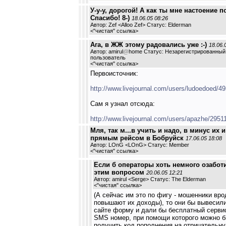
У-у-у, дорогой! А как ты мне настоение п
Спасибо! 8-)
18.06.05 08:26
Автор: Zef <Alloo Zef> Статус: Elderman
<
"чистая" ссылка
>
Ага, в ЖЖ этому радовались уже :-)
18.06.
Автор: amirul
@
home Статус: Незарегистрированный
пользователь
<
"чистая" ссылка
>
Первоисточник:
http://www.livejournal.com/users/ludoedoed/4
Сам я узнал отсюда:
http://www.livejournal.com/users/apazhe/2951
Мля, так м...в учить и надо, в минус их и
прямым рейсом в Бобруйск
17.06.05 18:08
Автор: LOnG <LOnG> Статус: Member
<
"чистая" ссылка
>
Если б операторы хоть немного озабот
этим вопросом
20.06.05 12:21
Автор: amirul <Serge> Статус: The Elderman
<
"чистая" ссылка
>
(А сейчас им это по фигу - мошенники вро
повышают их доходы), то они бы вывесили
сайте форму и дали бы бесплатный серви
SMS номер, при помощи которого можно 
получить код пополнения на отрицательну