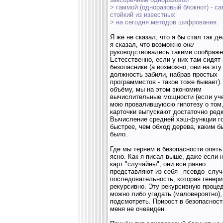
> гаммой (одноразовый блокнот) - с
стойкий из известных
> на сегодня методов шифрования.
Я же не сказал, что я бы стал так дел
я сказал, что возможно
они
руководствовались такими соображе
Естесственно, если у них там сидят
безопасники (а возможно, они на эту
должность забили, набрав простых
программистов - такое тоже бывает)
объёму, мы на этом экономим
вычислительные мощности (если уч
мою провалившуюсю гипотезу о том,
карточки выпускают достаточно редк
Вычисление средней хэш-функции г
быстрее, чем обход дерева, каким б
было.
Где мы теряем в безопасности опять
ясно. Как я писал выше, даже если 
карт "случайны", они всё равно
представляют из себя _псевдо_слу
последовательность, которая генери
рекурсивно. Эту рекурсивную проце
можно либо угадать (маловероятно),
подсмотреть. Прирост в безопасност
меня не очевиден.