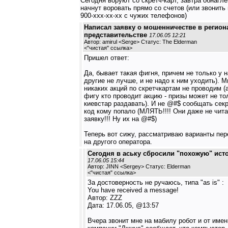
Сегодня воруют со скретч-карт, завтра обнагл
начнут воровать прямо со счетов (или звонить 
900-xxx-xx-xx с чужих телефонов)
Написал заявку о мошенничестве в регио
представительстве
17.06.05 12:21
Автор: amirul <Serge> Статус: The Elderman
<
"чистая" ссылка
>
Пришел ответ:
Да, бывает такая фигня, причем не только у н
другие не лучше, и не надо к ним уходить). 
никаких акций по скретчкартам не проводим (
фигу кто проводит акцию - призы может не то
киевстар раздавать). И не @#$ сообщать сек
код кому попало (МЛЯТЬ!!!! Они даже не чит
заявку!!! Ну их на @#$)
Теперь вот сижу, рассматриваю варианты пе
на другого оператора.
Сегодня в аську сбросили "похожую" ист
17.06.05 15:44
Автор: JINN <Sergey> Статус: Elderman
<
"чистая" ссылка
>
За достоверность не ручаюсь, типа "as is" :
You have received a message!
Автор: ZZZ
Дата: 17.06.05, @13:57
Вчера звонит мне на мабилу робот и от имен