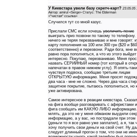
У Киевстара увели базу скретч-карт?
23.05.05 
Автор: amirul <Serge> Статус: The Elderman
<
"чистая" ссылка
>
Случился тут со мной казус.
Прислали СМС если хочешь
увеличить пенис
выиграть приз позвони по такому то телефону.
ничего не теряя перезваниваю и мне говорят: к
карту пополнения на 100 или 300 грн ($20 и $60
соответственно) и перезвони. Ради бога, мне в
равно пора пополняться, а что из этого выйдет 
интересно. Покупаю, перезваниваю. Меня прос
назвать СЕРИЙНЫЙ номер (тот который в отк
напечатан в правом нижнем углу). Я опять-таки
чувствуя подвоха, сообщаю третьим лицам
ОТКРЫТУЮ информацию. Меня просят подож
два часа - мне не сложно. Через два часа сти
защитное покрытие, пытаюсь пополниться, но 
уже активирована.
Самое интересное в реакции киевстара. Сказа
на фига вообще разговаривать с аферистами и
фига сообщать им КАКУЮ ЛИБО информацию.
млять, да это не у меня обманом выудили сек
информацию, а у вас, но пострадали при этом
(деньги то я все равно уже заплатил), а я, так 
хочу получить свои деньги на свой счет. Ну д
следует длинный прогон о том, что они не име
возможности узнать какой телефон был попол