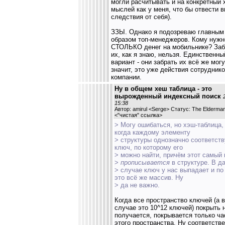
могли расчитывать и на конкретный 
мыслей как у меня, что бы отвести 
следствия от себя).
ЗЗЫ. Однако я подозреваю главным
образом топ-менеджеров. Кому нужн
СТОЛЬКО денег на мобильнике? Заб
их, как я знаю, нельзя. Единственны
вариант - они забрать их всё же могу
значит, это уже действия сотрудник
компании.
Ну в общем хеш таблица - это
вырожденный индексный поиск
15:38
Автор: amirul <Serge> Статус: The Elderma
<
"чистая" ссылка
>
> Могу ошибаться, но хэш-таблица,
когда каждому элементу
> структуры однозначно соответств
ключ, по которому его
> можно найти, причём этот самый
>
прописывается
в структуре. В д
> случае ключ у нас выпадает и по
это всё же массив. Ну
> да не важно.
Когда все пространство ключей (а 
случае это 10^12 ключей) покрыть 
получается, покрывается только ча
этого пространства. Ну соответств