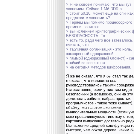
> Я не совсем понимаю, что мы тут
экономим. Сейчас 1 Мб DDR-а
> стоит $0.10, может еще на спичках
предложите экономить?
> Теряем мы помимо процессорного
времени, занятого
> вычислением криптографических 
БЕЗОПАСНОСТЬ. То
> есть то, ради чего все затевалось
считать, что
> табличная организация - это ноль,
заксоренный одноразовой
> гаммой (одноразовый блокнот) - с
стойкий из известных
> на сегодня методов шифрования.
Я же не сказал, что я бы стал так дел
я сказал, что возможно
они
руководствовались такими соображе
Естесственно, если у них там сидят
безопасники (а возможно, они на эту
должность забили, набрав простых
программистов - такое тоже бывает)
объёму, мы на этом экономим
вычислительные мощности (если уч
мою провалившуюсю гипотезу о том,
карточки выпускают достаточно редк
Вычисление средней хэш-функции г
быстрее, чем обход дерева, каким б