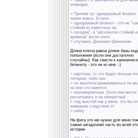
очевиден.
> Причём тут одноразовый блокнот 
понял вовсе. Кстати,
> одноразовый блокнот - это не "с
стойкий из известных на
> сегодня", а "абсолютно стойкий н
времена" (если ключ
> случаен). Доказано Шенноном.
Длина ключа равна длине базы код
пополнения (если они достаточно
случайны). Как свести к каноничес
блокноту - это не ко мне :-)
> карточки, то это будет больше по
лотерею, либо они
> не захотели размениваться по ме
но мне это кажется
> маловероятным. (Хотя они могли
расчитывать и на конкретный
> ход мыслей как у меня, что бы от
внимание следствия от
> себя).
На фига это им нужно для меня то
самая загадочная часть во всей эт
истории