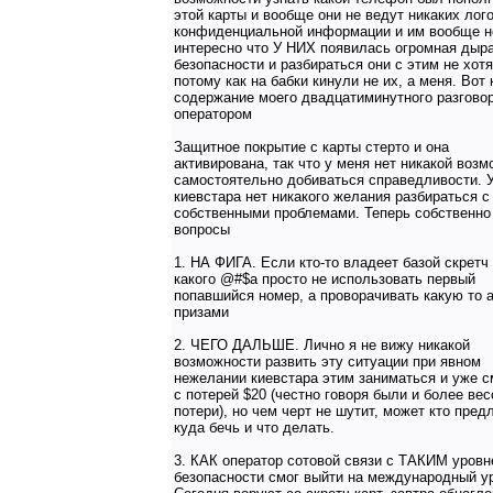
этой карты и вообще они не ведут никаких лог
конфиденциальной информации и им вообще н
интересно что У НИХ появилась огромная дыра
безопасности и разбираться они с этим не хотя
потому как на бабки кинули не их, а меня. Вот 
содержание моего двадцатиминутного разговор
оператором
Защитное покрытие с карты стерто и она
активирована, так что у меня нет никакой воз
самостоятельно добиваться справедливости. 
киевстара нет никакого желания разбираться с
собственными проблемами. Теперь собственно
вопросы
1. НА ФИГА. Если кто-то владеет базой скретч 
какого @#$а просто не использовать первый
попавшийся номер, а проворачивать какую то 
призами
2. ЧЕГО ДАЛЬШЕ. Лично я не вижу никакой
возможности развить эту ситуации при явном
нежелании киевстара этим заниматься и уже 
с потерей $20 (честно говоря были и более ве
потери), но чем черт не шутит, может кто пред
куда бечь и что делать.
3. КАК оператор сотовой связи с ТАКИМ уров
безопасности смог выйти на международный у