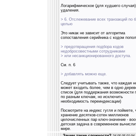
Логарифмическое (для худшего случая)
удаления.
> 6. Отслежевание всех транзакций по б
целью
Это никак не зависит от алгоритма
сопоставления серийника с кодом попо
> предотвращения подбора кодов
недобросовестными сотрудниками
> или несанкционированного доступа.
См. п. 6
> добавлять можно еще.
Следует учитывать также, что каждая н
может входить более, чем в одно дерев
список (для поддержания возможности 
по разным ключам, но исключить
необходимость переиндексации)
Посмотрите на индекс гугля и поймете, 
хранение десятков-сотен миллионов
целочисленных пар ключ-значение - во
детская задача в современном вычисл
мире.
Зачем такие сложности?
24.05.05 01:04