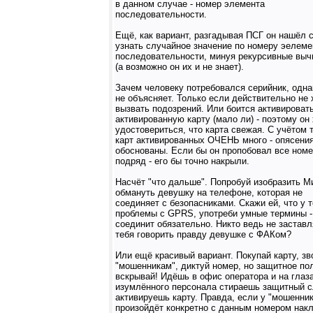
в данном случае - номер элемента
последовательности.
Ещё, как вариант, разгадывая ПСГ он нашёл 
узнать случайное значение по номеру эелеме
последовательности, минуя рекурсивные выч
(а возможно он их и не знает).
Зачем человеку потребовался серийник, одна
не объясняет. Только если действительно не 
вызвать подозрений. Или боится активироват
активированную карту (мало ли) - поэтому он
удостовериться, что карта свежая. С учётом т
карт активированных ОЧЕНЬ много - опясени
обоснованы. Если бы он пропобовал все ном
подряд - его бы точно накрыли.
Насчёт "что дальше". Попробуй изобразить М
обмануть девушку на телефоне, которая не
соединяет с безопасниками. Скажи ей, что у 
проблемы с GPRS, употреби умные термины -
соединит обязательно. Никто ведь не заставл
тебя говорить правду девушке с ФАКом?
Или ещё красивый вариант. Покупай карту, зв
"мошенникам", диктуй номер, но защитное по
вскрывай! Идёшь в офис оператора и на глаз
изумлённого персонала стираешь защитный с
активируешь карту. Правда, если у "мошенни
произойдёт конкретно с данным номером накл