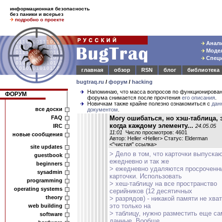
информационная безопасность
без паники и всерьез
подробно о проекте
Анали
Модел
Специ
главная
обзор
RSN
блог
библиотека
bugtraq.ru
/
форум
/
hacking
Напоминаю, что масса вопросов по функционирова
ФОРУМ
форума снимается после прочтения
его описания
.
Новичкам также крайне полезно ознакомиться с
дан
все доски
документом
.
FAQ
Могу ошибаться, но хэш-таблица, 
когда каждому элементу...
IRC
24.05.05
11:01
Число просмотров: 4601
новые сообщения
Автор: Heller <Heller> Статус: Elderman
<
"чистая" ссылка
>
site updates
> Дело в том, что карточки выпуска
guestbook
ежедневно и так же
beginners
> ежедневно удаляются просроченн
sysadmin
карточки. Использовать
programming
> хеш-таблицу на все пространство
operating systems
серийников (12 десятичных
theory
> разрядов) - никакой памяти не хват
это только на
web building
> таблицу, нужно разместить еще са
software
данные. Вообще