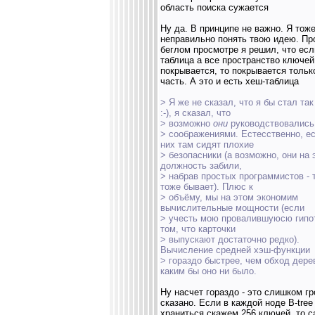
область поиска сужается
Ну да. В принципе не важно. Я тож
неправильно понять твою идею. Пр
беглом просмотре я решил, что есл
таблица а все пространство ключей
покрывается, то покрывается тольк
часть. А это и есть хеш-таблица
> Я же не сказал, что я бы стал та
:-), я сказал, что
> возможно
они
руководствовались
> соображениями. Естесственно, е
них там сидят плохие
> безопасники (а возможно, они на 
должность забили,
> набрав простых программистов - 
тоже бывает). Плюс к
> объёму, мы на этом экономим
вычислительные мощности (если
> учесть мою провалившуюсю гипо
том, что карточки
> выпускают достаточно редко).
Вычисление средней хэш-функции
> гораздо быстрее, чем обход дере
каким бы оно ни было.
Ну насчет гораздо - это слишком г
сказано. Если в каждой ноде B-tree
храниться скажем 256 ключей, то 