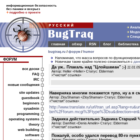
информационная безопасность
без паники и всерьез
подробно о проекте
Анали
Модел
Специ
главная
обзор
RSN
блог
библиотека
bugtraq.ru
/
форум
/
humor
Напоминаю, что масса вопросов по функционирова
ФОРУМ
Новичкам также крайне полезно ознакомиться с
дан
Да уж.. Плакаль над "Цлойшаман" ;-)
11.01.05
все доски
Автор: Heller <Heller> Статус: Elderman
FAQ
<
"чистая" ссылка
>
IRC
новые сообщения
site updates
Наверняка многим покажется тупо, ну а я с
Автор: ZloyShaman <ZloyShaman> Статус: Elderman
guestbook
<
"чистая" ссылка
>
beginners
http://www.translate.ru/url/tran_url.asp?lang=r
sysadmin
bin%2Fforum.mcgi%3Ftype%3Dsu&direction=er&t
programming
Задника действительно Задника Старший Чле
operating systems
Автор: DamNet <Denis Amelin> Статус: Elderman
theory
<
"чистая" ссылка
>
web building
software
Пожалуй, особо удался перевод 80-го пункта
Автор: Deviator <n/a> Статус: Member