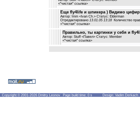
<
"чистая" ссылка
>
Еще fly4life и шпикера ) Видимо цифир
Автор: !mm <Ivan Ch.> Статус: Elderman
Отредактировано
13.01.05 13:18
Количество прав
<
"чистая" ссылка
>
Правильно, ты картинки у себя и fly4lif
Автор: Stuff <Павел> Статус: Member
<
"чистая" ссылка
>
Copyright © 2001-2026 Dmitry Leonov
Page build time: 0 s
Design: Vadim Derkach