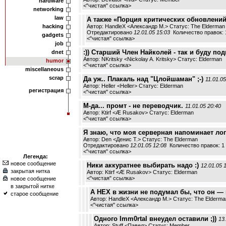
hardware
<
"чистая" ссылка
>
networking
law
А также «Порция критических обновлений 
hacking
Автор: HandleX <Александр М.> Статус: The Elderman
Отредактировано
12.01.05 15:03
Количество правок: 
gadgets
<
"чистая" ссылка
>
job
:)) Старший Член Найколей - так и буду по
dnet
Автор: NKritsky <Nickolay A. Kritsky> Статус: Elderman
humor
<
"чистая" ссылка
>
miscellaneous
scrap
Да уж.. Плакаль над "Цлойшаман" ;-)
11.01.05
Автор: Heller <Heller> Статус: Elderman
регистрация
<
"чистая" ссылка
>
М-да... промт - не переводчик.
11.01.05 20:40
Автор: Ktirf <Æ Rusakov> Статус: Elderman
<
"чистая" ссылка
>
Я знаю, что моя серверная напоминает лог
Автор: Den <Денис Т.> Статус: The Elderman
Отредактировано
12.01.05 12:08
Количество правок: 1
<
"чистая" ссылка
>
Легенда:
новое сообщение
Ники аккуратнее выбирать надо :)
12.01.05 
закрытая нитка
Автор: Ktirf <Æ Rusakov> Статус: Elderman
<
"чистая" ссылка
>
новое сообщение
в закрытой нитке
А HEX в жизни не подумал бы, что он — в
старое сообщение
Автор: HandleX <Александр М.> Статус: The Elderma
<
"чистая" ссылка
>
Одного Imm0rtal внеудел оставили ;))
13
Автор: Stuff <Павел> Статус: Member