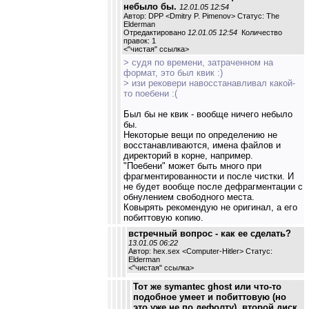
небыло бы.
12.01.05 12:54
Автор: DPP <Dmitry P. Pimenov> Статус: The
Elderman
Отредактировано
12.01.05 12:54
Количество
правок: 1
<
"чистая" ссылка
>
> судя по времени, затраченном на
формат, это был квик :)
> изи рековери навосстанавливал какой-
то поебени :(
Был бы не квик - вообще ничего небыло
бы.
Некоторые вещи по определению не
восстанавливаются, имена файлов и
директорий в корне, например.
"Поебени" может быть много при
фрагментированности и после чистки. И
не будет вообще после дефрагментации с
обнулением свободного места.
Ковырять рекомендую не оригинал, а его
побиттовую копию.
встречный вопрос - как ее сделать?
13.01.05 06:22
Автор: hex.sex <Computer-Hitler> Статус:
Elderman
<
"чистая" ссылка
>
Тот же symantec ghost или что-то
подобное умеет и побиттовую (но
это уже не по дефолту). второй диск