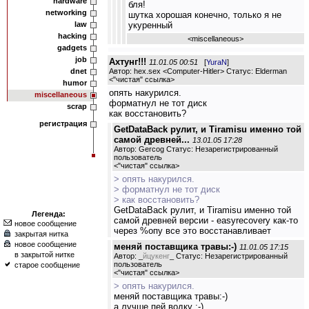
hardware
бля!
networking
шутка хорошая конечно, только я не
law
укуренный
hacking
<
miscellaneous
>
gadgets
job
Ахтунг!!!
11.01.05 00:51
[
YuraN
]
dnet
Автор: hex.sex <Computer-Hitler> Статус: Elderman
<
"чистая" ссылка
>
humor
опять накурился.
miscellaneous
форматнул не тот диск
scrap
как восстановить?
регистрация
GetDataBack рулит, и Tiramisu именно той
самой древней...
13.01.05 17:28
Автор: Gercog Статус: Незарегистрированный
пользователь
<
"чистая" ссылка
>
> опять накурился.
> форматнул не тот диск
> как восстановить?
GetDataBack рулит, и Tiramisu именно той
Легенда:
самой древней версии - easyrecovery как-то
новое сообщение
через %опу все это восстанавливает
закрытая нитка
новое сообщение
меняй поставщика травы:-)
11.01.05 17:15
в закрытой нитке
Автор: _
йцукенг
_ Статус: Незарегистрированный
пользователь
старое сообщение
<
"чистая" ссылка
>
> опять накурился.
меняй поставщика травы:-)
а лучше пей водку ;-)