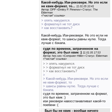
Какой-нибудь Изи-рековери. Но это если
не квик-формат, то...
11.01.05 10:41
Автор: DPP <Dmitry P. Pimenov> Статус: The
Elderman
<
"чистая" ссылка
>
> опять накурился.
> форматнул не тот диск
> как восстановить?
Какой-нибудь Изи-рековери. Но это если не
квик-формат, то шансы равны нулю. Тогда
лучше с бэкапа.
судя по времени, затраченном на
формат, это был квик :)
11.01.05 17:53
Автор: hex.sex <Computer-Hitler> Статус: Elderman
<
"чистая" ссылка
>
> > опять накурился.
> > форматнул не тот диск
> > как восстановить?
>
> Какой-нибудь Изи-рековери. Но это если
не квик-формат, то
> шансы равны нулю. Тогда лучше с
бэкапа.
судя по времени, затраченном на формат,
это был квик :)
изи рековери навосстанавливал какой-то
поебени :(
Был бы не квик - вообще ничего