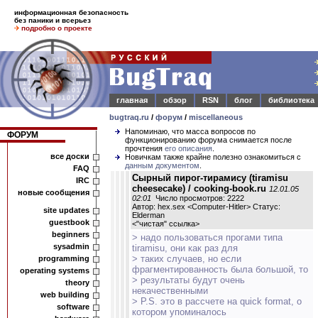
информационная безопасность
без паники и всерьез
подробно о проекте
главная
обзор
RSN
блог
библиотека
bugtraq.ru
/
форум
/
miscellaneous
Напоминаю, что масса вопросов по
ФОРУМ
функционированию форума снимается после
прочтения
его описания
.
все доски
Новичкам также крайне полезно ознакомиться с
данным документом
.
FAQ
Сырный пирог-тирамису (tiramisu
IRC
cheesecake) / cooking-book.ru
12.01.05
новые сообщения
02:01
Число просмотров: 2222
Автор: hex.sex <Computer-Hitler> Статус:
site updates
Elderman
guestbook
<
"чистая" ссылка
>
beginners
> надо пользоваться прогами типа
sysadmin
tiramisu, они как раз для
> таких случаев, но если
programming
фрагментированность была большой, то
operating systems
> результаты будут очень
theory
некачественными
web building
> P.S. это в рассчете на quick format, о
software
котором упоминалось