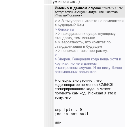
уж и не знаю :-)
Именно в данном случае
10.03.05 15:37
Автор: amirul <Serge> Статус: The Elderman
<
"чистая" ссылка
>
> > А ты уверен, что это не поменятеся
в будущем? Чем
> ближе ты
> > находишься к существующему
стандарту, тем меньше
> > вероятность, что комитет по
стандартизации в будущем
> > поломает твою программу.
>
> Уверен. Генерация кода вещь хотя и
хрупкая, но не в данном
> конкретном случае. Я не вижу более
оптимальных вариантов
Я специально уточнил, что
кодогенератор не меняет СМЫСЛ
сгенерированного кода, а может
поменять сам код. И сказал я это к
тому, что
cmp [ptr], 0

jne is_not_null

или
