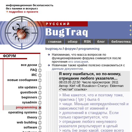
информационная безопасность
без паники и всерьез
подробно о проекте
главная
обзор
RSN
блог
библиотека
bugtraq.ru
/
форум
/
programming
Напоминаю, что масса вопросов по
ФОРУМ
функционированию форума снимается после
прочтения
его описания
.
все доски
Новичкам также крайне полезно ознакомиться с
данным документом
.
FAQ
Я могу ошибаться, но по-моему,
IRC
отрицание любого указателя...
новые сообщения
08.03.05 22:50
Число просмотров: 2611
Автор: Ktirf <Æ Rusakov> Статус: Elderman
site updates
<
"чистая" ссылка
>
guestbook
> Мне кажется, что и поэтому тоже,
beginners
практика ( !ptr ) была б
sysadmin
> чище. Меньше неопределённостей и
programming
зависимостей от измений и
operating systems
> дополнений в стандарты. Если
только гарантритуется, что
theory
> отрицание любого ненулевого
web building
указателя результирует в целый
software
> ноль (не знаю какой. скорее всего