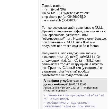
Теперь изврат:
if (a==((void *)0))
На АСМе. Вы будете смеяться:
cmp dword ptr [a (00426b94)],0
jne main+25h (00401035)
Тот же результат даёт сравнение с NULL.
Причём совершенно пофик, что именно я с
ним сравниваю, указатель или
"обыкновенный" тип. И даже скажу больше:
при сравнении с NULL типа float мы
получаем всё те же самые fld и fcomp.
Получается, что следующие записи
эквивалентны: (a), (a!=0), (a!=NULL). От
следующих: (!a), (a==0), (a==NULL) они
отличаются только иструкцией je вместо
jne. При этом Си'шный тип (указатель/не
указатель, char/не char) вообще
оказывается не существенным.
А на фига углубляться в
дизассемблер?
10.03.05 12:08
Автор: amirul <Serge> Статус: The Elderman
<
"чистая" ссылка
>
> Заменив в этих примерах "int a" на "int
*a" не зменилось
> вообще ничего - код остался
совершенно таким же. Компилятор