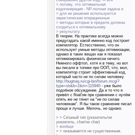
> потому, что оптимальная
кодогенерация - NP-полная задача и
> для ее решения используются
эвристические итерационные
> методы которые в пределе должны
сходиться к оптимальному
> результату.
В теории. На практике всегда можно
предугадать какой именно код построит
компилятор. Естесственно, что он
использует умные методы оптимизации,
однако в таких вещах как я показал
оптимизировать физически нечего.
Немного оффтоп, хотя и в тему, но вот
вы писали в топике про ООП, что, мол,
компилятор строит эффективный код,
который часто не по силам человеку.
http://bugtraq.ru/cgi-bin/forum.mcgi?
type=sb&b=2&m=115940
- уже было
подобное обсуждение. Да и то что я
привёл с float'ом при сравнении с нулём
опять же не тянет на "не по силам
человекам". Я бы такое сравнение писал
проще и лучше. Мелочь, но однако.
> > Си'шный тип (указатель/не
указатель, char/не char)
> вообще
> > оказывается не существенным.