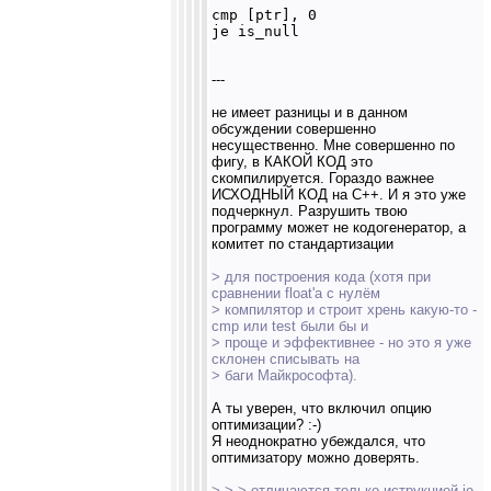
cmp [ptr], 0

---
не имеет разницы и в данном
обсуждении совершенно
несущественно. Мне совершенно по
фигу, в КАКОЙ КОД это
скомпилируется. Гораздо важнее
ИСХОДНЫЙ КОД на C++. И я это уже
подчеркнул. Разрушить твою
программу может не кодогенератор, а
комитет по стандартизации
> для построения кода (хотя при
сравнении float'а с нулём
> компилятор и строит хрень какую-то -
cmp или test были бы и
> проще и эффективнее - но это я уже
склонен списывать на
> баги Майкрософта).
А ты уверен, что включил опцию
оптимизации? :-)
Я неоднократно убеждался, что
оптимизатору можно доверять.
> > > отличаются только иструкцией je