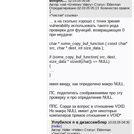
вопрос...
02.03.05 05:06
Автор: void <Grebnev Valery> Статус: Elderman
Отредактировано
02.03.05 05:13
Количество правок:
1
<
"чистая" ссылка
>
... а на сколько хорошо с точки зрения
vulnerability использовать такого рода
проверки для функций, возвращающих 0
при неудаче:
char * some_copy_buf_function ( const char*
src, char * dest, int size_data );
if (some_copy_buf_function( src, dest,
size_data * sizeof(char)) == NULL)
{
....
}
имея ввиду, как определено макро NULL.
ПС. поделитесь соображениями про эту
проверку и про определение NULL.
ППС. Сорри за вопрос в отношение VOID.
Но макро NULL имеет для некоторых
компилеров прямое отношение к VOID*
Углубился я в дизассемблер
10.03.05 04:30
[
Heller
]
Автор: Heller <Heller> Статус: Elderman
<
"чистая" ссылка
>