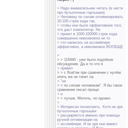
> Надо внимательнее читать (в части
про бутылочные горлышки).
> Человеку по силам оптимизировать
10-100 строк кода так,
> чтобы они были эффективнее того,
что даст компилятор. Но
> проект в 1000-100000 строк кода
совершенно невозможно не то
> что написать на ассемблере
эффективно, а невозможно ВООБЩЕ.
>
> > 115940 - уже было подобное
обсуждение. Да и то что я
> привёл
> > с float'ом при сравнении с нулём
опять же не тянет на
> "не
> > по силам человекам". Я бы такое
сравнение писал проще
> и
> > лучше. Мелочь, но однако.
>
> Интересно посмотреть. Хотя не зря
бутылочные горлышки
> расширяются именно при помощи
ручной оптимизации на
> ассемблере. И не зря они имеют