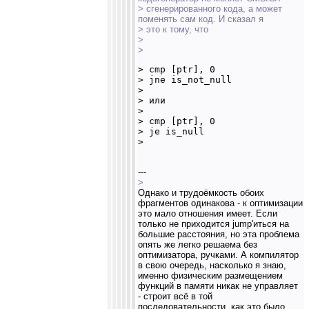
> сгенерированного кода, а может
поменять сам код. И сказал я
> это к тому, что
>
>
> cmp [ptr], 0

> jne is_not_null

> 

> или

> 

> cmp [ptr], 0

> je is_null

> 
---
>
Однако и трудоёмкость обоих
фрагментов одинакова - к оптимизации
это мало отношения имеет. Если
только не приходится jump'иться на
большие расстояния, но эта проблема
опять же легко решаема без
оптимизатора, ручками. А компилятор
в свою очередь, насколько я знаю,
именно физическим размещением
функций в памяти никак не управляет
- строит всё в той
последовательности, как это было