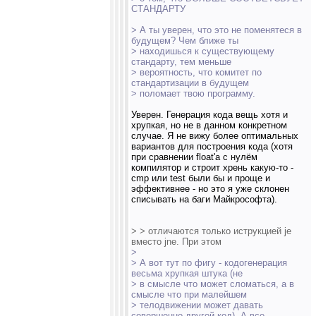
СТАНДАРТУ
> А ты уверен, что это не поменятеся в
будущем? Чем ближе ты
> находишься к существующему
стандарту, тем меньше
> вероятность, что комитет по
стандартизации в будущем
> поломает твою программу.
Уверен. Генерация кода вещь хотя и
хрупкая, но не в данном конкретном
случае. Я не вижу более оптимальных
вариантов для построения кода (хотя
при сравнении float'а с нулём
компилятор и строит хрень какую-то -
cmp или test были бы и проще и
эффективнее - но это я уже склонен
списывать на баги Майкрософта).
> > отличаются только иструкцией je
вместо jne. При этом
>
> А вот тут по фигу - кодогенерация
весьма хрупкая штука (не
> в смысле что может сломаться, а в
смысле что при малейшем
> телодвижении может давать
совершенно другой код). А все