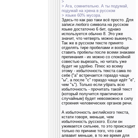
>
> Ага, сомнительно. А ты подумай,
подумай на хрена в русском
> языке 60% мусора.
Здесь-то как раз таки всё просто. Для
записи любого символа на русском
языке достаточно 6 бит, однако
используется обычно 8. Это уже
значит, что четверть можно выкинуть.
Так же в русском тексте принято
отделять тире пробелами и вообще
ставить пробелы после всеми знаками
препинания - их можно со спокойной
совестью вырезать, но читать уже
будет не удобно. Плюс ко всему
этому - избыточность текста сама по
себе ("а" встречается гораздо чаще
"ы", а после "c" гораздо чаще идёт "е",
чем "ъ"). Только если убрать всю
избыточность - прочитать такой текст
(который получится практически
случайным) будет невозможно в силу
строения человеческих органов речи.
А избыточность английского текста,
кстати говоря, меньше, чем
избыточность русского. Если он
ужимается сильнее, то это происходит
только по причине того, что сам
алвавит меньше, в то же время для