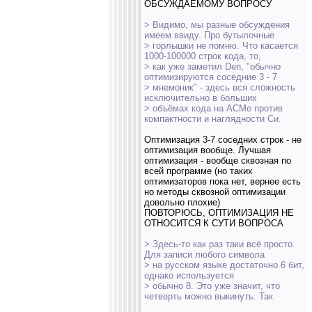
ОБСУЖДАЕМОМУ ВОПРОСУ
> Видимо, мы разные обсуждения
имеем ввиду. Про бутылочные
> горлышки не помню. Что касается
1000-100000 строк кода, то,
> как уже заметил Den, "обычно
оптимизируются соседние 3 - 7
> мнемоник" - здесь вся сложность
исключительно в больших
> объёмах кода на АСМе против
компактности и наглядности Си.
Оптимизация 3-7 соседних строк - не
оптимизация вообще. Лучшая
оптимизация - вообще сквозная по
всей программе (но таких
оптимизаторов пока нет, вернее есть
но методы сквозной оптимизации
довольно плохие)
ПОВТОРЮСЬ, ОПТИМИЗАЦИЯ НЕ
ОТНОСИТСЯ К СУТИ ВОПРОСА
> Здесь-то как раз таки всё просто.
Для записи любого символа
> на русском языке достаточно 6 бит,
однако используется
> обычно 8. Это уже значит, что
четверть можно выкинуть. Так