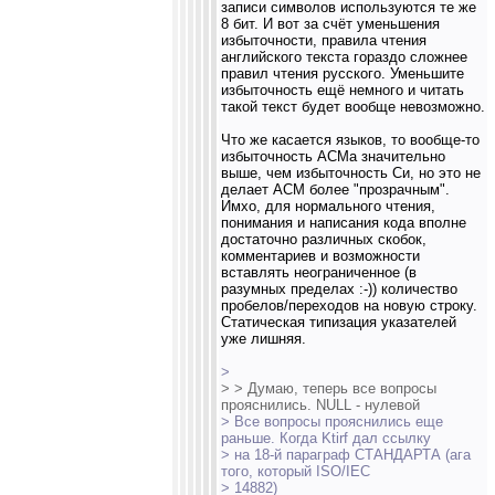
записи символов используются те же
8 бит. И вот за счёт уменьшения
избыточности, правила чтения
английского текста гораздо сложнее
правил чтения русского. Уменьшите
избыточность ещё немного и читать
такой текст будет вообще невозможно.
Что же касается языков, то вообще-то
избыточность АСМа значительно
выше, чем избыточность Си, но это не
делает АСМ более "прозрачным".
Имхо, для нормального чтения,
понимания и написания кода вполне
достаточно различных скобок,
комментариев и возможности
вставлять неограниченное (в
разумных пределах :-)) количество
пробелов/переходов на новую строку.
Статическая типизация указателей
уже лишняя.
>
> > Думаю, теперь все вопросы
прояснились. NULL - нулевой
> Все вопросы прояснились еще
раньше. Когда Ktirf дал ссылку
> на 18-й параграф СТАНДАРТА (ага
того, который ISO/IEC
> 14882)