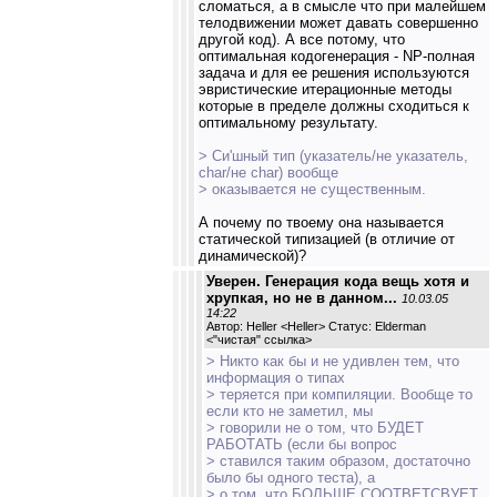
сломаться, а в смысле что при малейшем
телодвижении может давать совершенно
другой код). А все потому, что
оптимальная кодогенерация - NP-полная
задача и для ее решения используются
эвристические итерационные методы
которые в пределе должны сходиться к
оптимальному результату.
> Си'шный тип (указатель/не указатель,
char/не char) вообще
> оказывается не существенным.
А почему по твоему она называется
статической типизацией (в отличие от
динамической)?
Уверен. Генерация кода вещь хотя и
хрупкая, но не в данном...
10.03.05
14:22
Автор: Heller <Heller> Статус: Elderman
<
"чистая" ссылка
>
> Никто как бы и не удивлен тем, что
информация о типах
> теряется при компиляции. Вообще то
если кто не заметил, мы
> говорили не о том, что БУДЕТ
РАБОТАТЬ (если бы вопрос
> ставился таким образом, достаточно
было бы одного теста), а
> о том, что БОЛЬШЕ СООТВЕТСВУЕТ