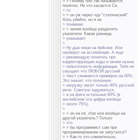
> > Почему оно так называется
понятно. Но что касается Си,
> то
> > он уж через чур "статический".
Хоть убейте, но я не
> понимаю
> > зачем вообще разделять
указатели. Какая разница,
> указывает
>
> Ну дык пиши на бейсике. Или
наоборот на ассемблере. А еще
> рекомендую почитать про
корректирующие коды и зачем нужна
> избыточность информации. Тебя не
смущает что ЛЮБОЙ русский
> текст сжимается примерно на 60%.
Это значит, что полезную
> нагрузку несет только 40% русской
речи. Советую задуматься,
> а на фига остальные 60% (в
английском эта цифра вообще
> около 75%).
>
> > он на int, char или вообще на
другой указатель? Только
> что
> > бы программист сам при
программировании не запутался?
> > Как-то это сомнительно.