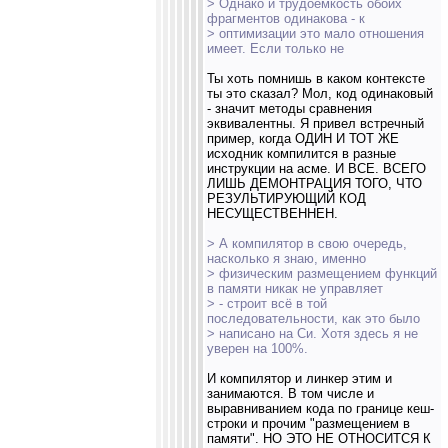
> Однако и трудоёмкость обоих
фрагментов одинакова - к
> оптимизации это мало отношения
имеет. Если только не
Ты хоть помнишь в каком контексте
ты это сказал? Мол, код одинаковый
- значит методы сравнения
эквивалентны. Я привел встречный
пример, когда ОДИН И ТОТ ЖЕ
исходник компилится в разные
инструкции на асме. И ВСЕ. ВСЕГО
ЛИШЬ ДЕМОНТРАЦИЯ ТОГО, ЧТО
РЕЗУЛЬТИРУЮЩИЙ КОД
НЕСУЩЕСТВЕННЕН.
> А компилятор в свою очередь,
насколько я знаю, именно
> физическим размещением функций
в памяти никак не управляет
> - строит всё в той
последовательности, как это было
> написано на Си. Хотя здесь я не
уверен на 100%.
И компилятор и линкер этим и
занимаются. В том числе и
выравниванием кода по границе кеш-
строки и прочим "размещением в
памяти". НО ЭТО НЕ ОТНОСИТСЯ К