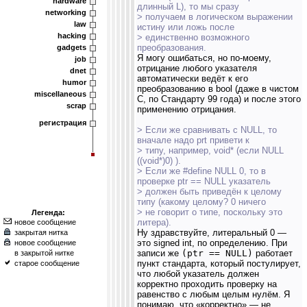
hardware
длинный L), то мы сразу
networking
> получаем в логическом выражении
law
истину или ложь после
hacking
> единственно возможного
преобразования.
gadgets
Я могу ошибаться, но по-моему,
job
отрицание любого указателя
dnet
автоматически ведёт к его
humor
преобразованию в bool (даже в чистом
miscellaneous
C, по Стандарту 99 года) и после этого
scrap
применению отрицания.
регистрация
> Если же сравнивать с NULL, то
вначале надо prt привети к
> типу, например, void* (если NULL
((void*)0) ).
> Если же #define NULL 0, то в
проверке ptr == NULL указатель
> должен быть приведён к целому
типу (какому целому? 0 ничего
> не говорит о типе, поскольку это
Легенда:
литера).
новое сообщение
Ну здравствуйте, литеральный 0 —
закрытая нитка
это signed int, по определению. При
новое сообщение
записи же
(ptr == NULL)
работает
в закрытой нитке
пункт стандарта, который постулирует,
старое сообщение
что любой указатель должен
корректно проходить проверку на
равенство с любым целым нулём. Я
понимаю, что «корректно» — не