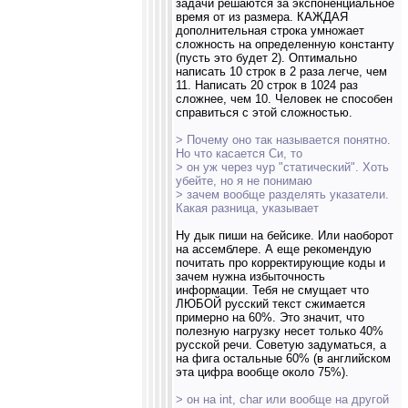
задачи решаются за экспоненциальное
время от из размера. КАЖДАЯ
дополнительная строка умножает
сложность на определенную константу
(пусть это будет 2). Оптимально
написать 10 строк в 2 раза легче, чем
11. Написать 20 строк в 1024 раз
сложнее, чем 10. Человек не способен
справиться с этой сложностью.
> Почему оно так называется понятно.
Но что касается Си, то
> он уж через чур "статический". Хоть
убейте, но я не понимаю
> зачем вообще разделять указатели.
Какая разница, указывает
Ну дык пиши на бейсике. Или наоборот
на ассемблере. А еще рекомендую
почитать про корректирующие коды и
зачем нужна избыточность
информации. Тебя не смущает что
ЛЮБОЙ русский текст сжимается
примерно на 60%. Это значит, что
полезную нагрузку несет только 40%
русской речи. Советую задуматься, а
на фига остальные 60% (в английском
эта цифра вообще около 75%).
> он на int, char или вообще на другой