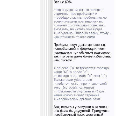
Это не 60%
> же в русском тексте принято
отделять тире пробелами и
> вообще ставить пробелы после
всеми знаками препинания - их
> можно со спокойной совестью
вырезать, но читать уже будет
> не удобно. Плюс ко всему этому -
избыточность текста сама
Пробелы несут даже меньше т.н.
невербальной информации, чем
передается при обычном разговоре,
так что речь даже более избыточна,
чем письмо.
> по себе ("а" встречается гораздо
чаще "ы", а после "c"
> гораздо чаще идёт "е", чем "ъ").
Только если убрать всю
> избыточность - прочитать такой
текст (который получится
> практически случайным) будет
невозможно в силу строения
> человеческих органов речи.
Ага, если бы у бабушки был член -
она была бы дедушкой. Придумать
неизбыточный язык, доступный