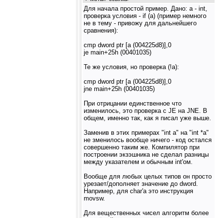
Для начала простой пример. Дано: a - int,
проверка условия - if (a) (пример немного
не в тему - привожу для дальнейшего
сравнения):
cmp dword ptr [a (004225d8)],0
je main+25h (00401035)
Те же условия, но проверка (!a):
cmp dword ptr [a (004225d8)],0
jne main+25h (00401035)
При отрицании единственное что
изменилось, это проверка с JE на JNE. В
общем, именно так, как я писал уже выше.
Заменив в этих примерах "int a" на "int *a"
не зменилось вообще ничего - код остался
совершенно таким же. Компилятор при
построении экзэшника не сделал разницы
между указателем и обычным int'ом.
Вообще для любых целых типов он просто
урезает/дополняет значение до dword.
Например, для char'а это инструкция
movsw.
Для вещественных чисел алгоритм более