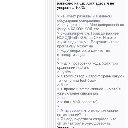
написано на Си. Хотя здесь я не
уверен на 100%.
> не имеет разницы и в данном
обсуждении совершенно
> несущественно. Мне совершенно по
фигу, в КАКОЙ КОД это
> скомпилируется. Гораздо важнее
ИСХОДНЫЙ КОД на C++. И я это
> уже подчеркнул. Разрушить твою
программу может не
> кодогенератор, а комитет по
стандартизации
>
> > для построения кода (хотя при
сравнении float'а с
> нулём
> > компилятор и строит хрень какую-
то - cmp или test были
> бы и
> > проще и эффективнее - но это я
уже склонен списывать
> на
> > баги Майкрософта).
>
> А ты уверен, что включил опцию
оптимизации? :-)
> Я неоднократно убеждался, что
оптимизатору можно доверять.
Уверен ;-)