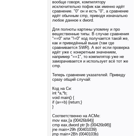
вообще говоря, компилятору
исключительно пофик как именно идёт
сравнение. "0" он и есть "0", а сравнение
идёт обычным cmp, приводя изначально
любое данное к dword.
Для полноты картины упомяну и про
вещественные типы. В случае сравнения
"==0" или "!=0" код получается такой же,
как и приведённый выше (там где
сравнивается SWR). А вот если проверка
идёт уже с конкретным значением,
например "==1", то компилятор уже не
заморачивается и использует всё тот же
cmp.
Теперь сравнение указателей. Приведу
сразу общий случай:
Код на Си:
int *a,*b;
void main() {
if (a==b) {return;}
}
Соответственно на АСМе:
mov eax,[a (00426b94)]
cmp eax,dword ptr [b (00426b98)]
jne main+29h (00401039)
jmp main+2Bh (0040103b)