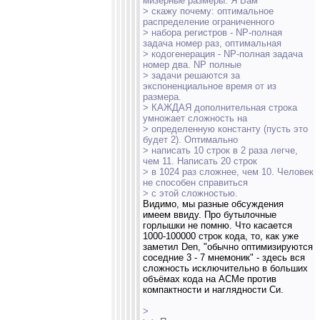
мизерные размеры. Я Вам
> скажу почему: оптимальное
распределение ограниченного
> набора регистров - NP-полная
задача номер раз, оптимальная
> кодогенерация - NP-полная задача
номер два. NP полные
> задачи решаются за
экспоненциальное время от из
размера.
> КАЖДАЯ дополнительная строка
умножает сложность на
> определенную константу (пусть это
будет 2). Оптимально
> написать 10 строк в 2 раза легче,
чем 11. Написать 20 строк
> в 1024 раз сложнее, чем 10. Человек
не способен справиться
> с этой сложностью.
Видимо, мы разные обсуждения
имеем ввиду. Про бутылочные
горлышки не помню. Что касается
1000-100000 строк кода, то, как уже
заметил Den, "обычно оптимизируются
соседние 3 - 7 мнемоник" - здесь вся
сложность исключительно в больших
объёмах кода на АСМе против
компактности и наглядности Си.
>