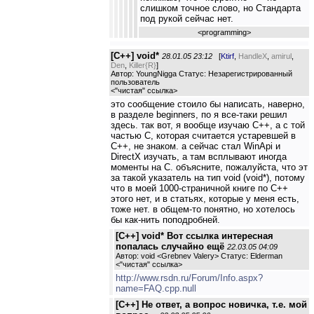
слишком точное слово, но Стандарта
под рукой сейчас нет.
<
programming
>
[C++] void*
28.01.05 23:12
[
Ktirf
,
HandleX
,
amirul
,
Den
,
Killer{R}
]
Автор: YoungNigga Статус: Незарегистрированный
пользователь
<
"чистая" ссылка
>
это сообщение стоило бы написать, наверно,
в разделе beginners, по я все-таки решил
здесь. так вот, я вообще изучаю С++, а с той
частью С, которая считается устаревшей в
С++, не знаком. а сейчас стал WinApi и
DirectX изучать, а там всплывают иногда
моменты на С. объясните, пожалуйста, что эт
за такой указатель на тип void (void*), потому
что в моей 1000-страничной книге по С++
этого нет, и в статьях, которые у меня есть,
тоже нет. в общем-то понятно, но хотелось
бы как-нить поподробней.
[C++] void* Вот ссылка интересная
попалась случайно ещё
22.03.05 04:09
Автор: void <Grebnev Valery> Статус: Elderman
<
"чистая" ссылка
>
http://www.rsdn.ru/Forum/Info.aspx?
name=FAQ.cpp.null
[C++] Не ответ, а вопрос новичка, т.е. мой