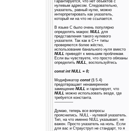
Гарантируется, что нет объектов с
нулевым адресом. Следовательно,
указатель, равный нулю, можно
интерпретировать как указатель,
который ни на что не ссылается.
В языке С было очень популярно
определять макрос
NULL
для
представления такого нулевого
указателя. Так как в С++ типы
проверяются более жёстко,
использование банального нуля вместо
NULL
приведёт к меньшим проблемам.
Если вы чувствуете, что просто обязаны
определить
NULL
, воспользуйтесь
const int NULL = 0;
Модификатор
const
(§ 5.4)
предотвращает ненамеренное
замещение
NULL
и гарантирует, что
NULL
можно использовать везде, где
требуется константа.
----------------
Думаю, теперь все вопросы
прояснились. NULL - нулевой указатель.
Тип, на что именно NULL указывает, не
важен. Просто указатель на ноль. Если
для вас и Страуструп не стандарт, то я