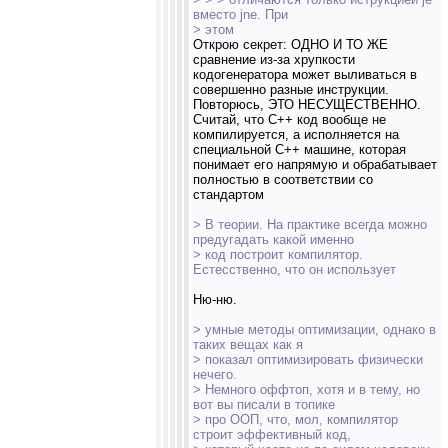
вместо jne. При
> этом
Открою секрет: ОДНО И ТО ЖЕ
сравнение из-за хрупкости
кодогенератора может выливаться в
совершенно разные инструкции.
Повторюсь, ЭТО НЕСУЩЕСТВЕННО.
Считай, что C++ код вообще не
компилируется, а исполняется на
специальной C++ машине, которая
понимает его напрямую и обрабатывает
полностью в соответствии со
стандартом
> В теории. На практике всегда можно
предугадать какой именно
> код построит компилятор.
Естесственно, что он использует
Ню-ню.
> умные методы оптимизации, однако в
таких вещах как я
> показал оптимизировать физически
нечего.
> Немного оффтоп, хотя и в тему, но
вот вы писали в топике
> про ООП, что, мол, компилятор
строит эффективный код,