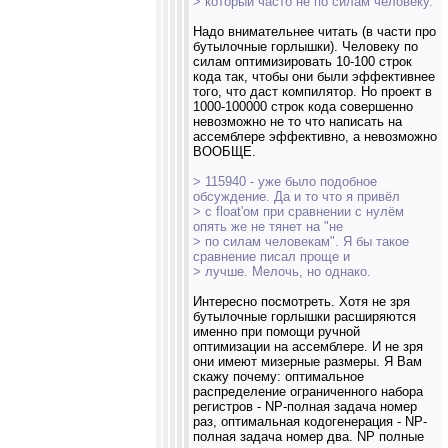
> который часто не по силам человеку.
Надо внимательнее читать (в части про
бутылочные горлышки). Человеку по
силам оптимизировать 10-100 строк
кода так, чтобы они были эффективнее
того, что даст компилятор. Но проект в
1000-100000 строк кода совершенно
невозможно не то что написать на
ассемблере эффективно, а невозможно
ВООБЩЕ.
> 115940 - уже было подобное
обсуждение. Да и то что я привёл
> с float'ом при сравнении с нулём
опять же не тянет на "не
> по силам человекам". Я бы такое
сравнение писал проще и
> лучше. Мелочь, но однако.
Интересно посмотреть. Хотя не зря
бутылочные горлышки расширяются
именно при помощи ручной
оптимизации на ассемблере. И не зря
они имеют мизерные размеры. Я Вам
скажу почему: оптимальное
распределение ограниченного набора
регистров - NP-полная задача номер
раз, оптимальная кодогенерация - NP-
полная задача номер два. NP полные