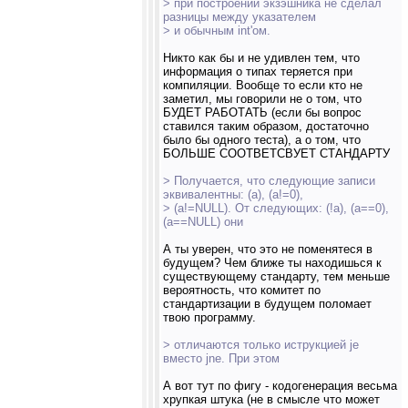
> при построении экзэшника не сделал
разницы между указателем
> и обычным int'ом.
Никто как бы и не удивлен тем, что
информация о типах теряется при
компиляции. Вообще то если кто не
заметил, мы говорили не о том, что
БУДЕТ РАБОТАТЬ (если бы вопрос
ставился таким образом, достаточно
было бы одного теста), а о том, что
БОЛЬШЕ СООТВЕТСВУЕТ СТАНДАРТУ
> Получается, что следующие записи
эквивалентны: (a), (a!=0),
> (a!=NULL). От следующих: (!a), (a==0),
(a==NULL) они
А ты уверен, что это не поменятеся в
будущем? Чем ближе ты находишься к
существующему стандарту, тем меньше
вероятность, что комитет по
стандартизации в будущем поломает
твою программу.
> отличаются только иструкцией je
вместо jne. При этом
А вот тут по фигу - кодогенерация весьма
хрупкая штука (не в смысле что может