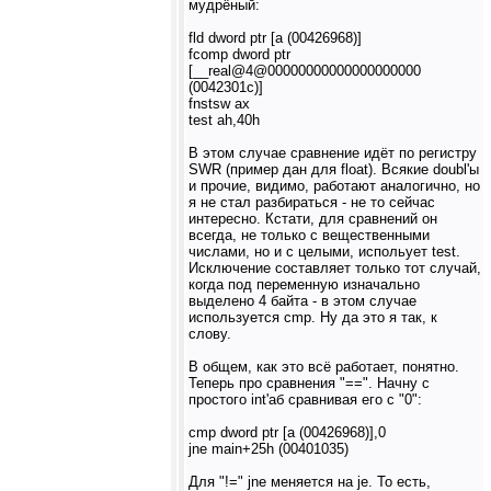
мудрёный:
fld dword ptr [a (00426968)]
fcomp dword ptr
[__real@4@00000000000000000000
(0042301c)]
fnstsw ax
test ah,40h
В этом случае сравнение идёт по регистру
SWR (пример дан для float). Всякие doubl'ы
и прочие, видимо, работают аналогично, но
я не стал разбираться - не то сейчас
интересно. Кстати, для сравнений он
всегда, не только с вещественными
числами, но и с целыми, испольует test.
Исключение составляет только тот случай,
когда под переменную изначально
выделено 4 байта - в этом случае
используется cmp. Ну да это я так, к
слову.
В общем, как это всё работает, понятно.
Теперь про сравнения "==". Начну с
простого int'аб сравнивая его с "0":
cmp dword ptr [a (00426968)],0
jne main+25h (00401035)
Для "!=" jne меняется на je. То есть,