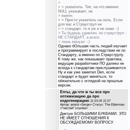
>
> > указатель. Тип, на что именно
NULL указывает, не
> важен.
> > Просто указатель на ноль. Если
для вас и Страуструп не
> > стандарт, то я уж и не знаю :-)
> Ты будешь удивлен, но страуструп -
НЕ СТАНДАРТ, а всего
> лишь мануал :-)
Однако бОльшая часть людей изучает
и программирует в последствии не по
Стандарту, а именно по Страуструпу.
К тому же, как показывает практика,
ведущие разработчики ПО далеко не
всегда к стандартам прислушиваются.
Ну и как уже заметил Den, если
стандарт и будет меняться, то
обязательно с оглядкой на прошлые
версии.
Епты, да что ж ты все про
оптимизацию да про
кодогенерацию
11.03.05 11:57
Автор: amirul <Serge> Статус: The Elderman
<
"чистая" ссылка
>
Диктую БОЛЬШИМИ БУКВАМИ: ЭТО
НЕ ИМЕЕТ ОТНОШЕНИЯ К
ОБСУЖДАЕМОМУ ВОПРОСУ.