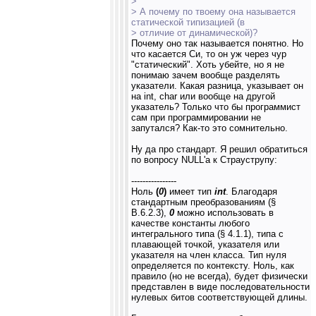
>
> А почему по твоему она называется
статической типизацией (в
> отличие от динамической)?
Почему оно так называется понятно. Но
что касается Си, то он уж через чур
"статический". Хоть убейте, но я не
понимаю зачем вообще разделять
указатели. Какая разница, указывает он
на int, char или вообще на другой
указатель? Только что бы программист
сам при программировании не
запутался? Как-то это сомнительно.
Ну да про стандарт. Я решил обратиться
по вопросу NULL'а к Страуструпу:
----------------
Ноль
(
0
)
имеет тип
int
. Благодаря
стандартным преобразованиям (§
В.6.2.3),
0
можно использовать в
качестве константы любого
интегрального типа (§ 4.1.1), типа с
плавающей точкой, указателя или
указателя на член класса. Тип нуля
определяется по контексту. Ноль, как
правило (но не всегда), будет физически
представлен в виде последовательности
нулевых битов соответствующей длины.