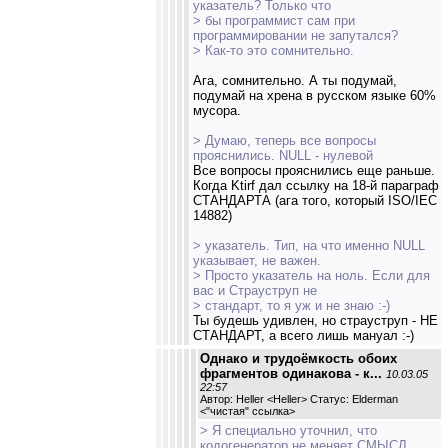
указатель? Только что
> бы программист сам при
программировании не запутался?
> Как-то это сомнительно.
Ага, сомнительно. А ты подумай,
подумай на хрена в русском языке 60%
мусора.
> Думаю, теперь все вопросы
прояснились. NULL - нулевой
Все вопросы прояснились еще раньше.
Когда Ktirf дал ссылку на 18-й параграф
СТАНДАРТА (ага того, который ISO/IEC
14882)
> указатель. Тип, на что именно NULL
указывает, не важен.
> Просто указатель на ноль. Если для
вас и Страуструп не
> стандарт, то я уж и не знаю :-)
Ты будешь удивлен, но страуструп - НЕ
СТАНДАРТ, а всего лишь мануал :-)
Однако и трудоёмкость обоих
фрагментов одинакова - к...
10.03.05
22:57
Автор: Heller <Heller> Статус: Elderman
<
"чистая" ссылка
>
> Я специально уточнил, что
кодогенератор не меняет СМЫСЛ