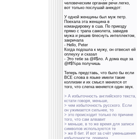
человеческим органам речи легко,
вот только послушай анекдот:
У одной женщины был муж петр.
Поехала эта женщина в
командировку в сша. По приезду
прямо с трапа самолета, завидев
мужа и решив блеснуть интеллектом,
закричала
- Hello, Peter
Когда подошла к мужу, он отвесил ей
оплеуху и сказал
- Это тебе за @#$ло. А дома еще за
@#$%ра получишь
Теперь представь, что было бы если
ВСЕ слова в языке имели такие
коллизии и их смысл менялся от
того, что слегка меняется один звук.
> А избыточность английского текста,
кстати говоря, меньше,
> чем избыточность русского. Если
он ужимается сильнее, то
> это происходит только по причине
того, что сам алвавит
> меньше, в то же время для записи
символов используются те
> же 8 бит. И вот за счёт уменьшения
избыточности, правила