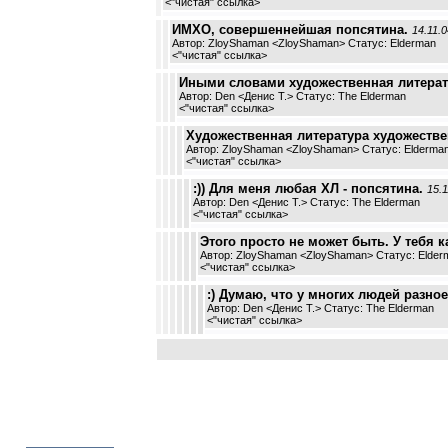
<
"чистая" ссылка
>
ИМХО, совершеннейшая попсятина.
14.11.0
Автор: ZloyShaman <ZloyShaman> Статус: Elderman
<
"чистая" ссылка
>
Иными словами художественная литера
Автор: Den <Денис Т.> Статус: The Elderman
<
"чистая" ссылка
>
Художественная литература художестве
Автор: ZloyShaman <ZloyShaman> Статус: Elderma
<
"чистая" ссылка
>
:)) Для меня любая ХЛ - попсятина.
15.1
Автор: Den <Денис Т.> Статус: The Elderman
<
"чистая" ссылка
>
Этого просто не может быть. У тебя 
Автор: ZloyShaman <ZloyShaman> Статус: Elder
<
"чистая" ссылка
>
:) Думаю, что у многих людей разное
Автор: Den <Денис Т.> Статус: The Elderman
<
"чистая" ссылка
>