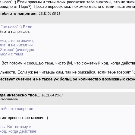
 ново" :) Если приемы и темы моих рассказов тебе знакомы, это не значи
чевидно от Ниро?). Просто пересеклись похожие мысли с теми писателям
тебя это напрягает.
16.11.04 08:13
"не ново" :) Если
я это напрягает.
мы, это не значит,
тив, я не читал ни
"Хакере" (очевидно
мысли с теми
. Вот потому и сообщаю тебе, чисто jfyi, что сюжетный ход, когда дейст
льности. Если уж не читаешь сам, так не обижайся, если тебе говорят "б
ществует счетное и не такое уж большое количество возможных сюже
да интересно твое...
16.11.04 20:07
ользователь
тебя это напрягает.
 интересно твое мнение :)
ель. Вот потому и
ход, когда действие