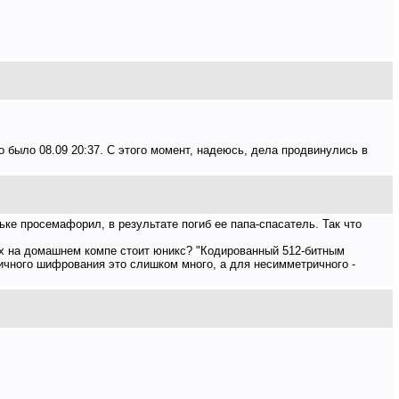
о было 08.09 20:37. С этого момент, надеюсь, дела продвинулись в
ьке просемафорил, в результате погиб ее папа-спасатель. Так что
рых на домашнем компе стоит юникс? "Кодированный 512-битным
ричного шифрования это слишком много, а для несимметричного -