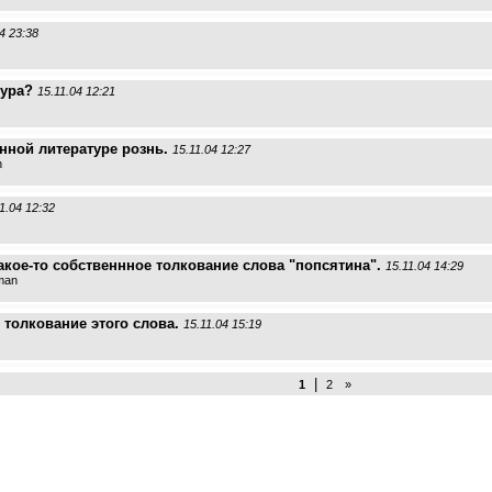
4 23:38
тура?
15.11.04 12:21
нной литературе рознь.
15.11.04 12:27
n
1.04 12:32
какое-то собственнное толкование слова "попсятина".
15.11.04 14:29
man
 толкование этого слова.
15.11.04 15:19
|
1
2
»