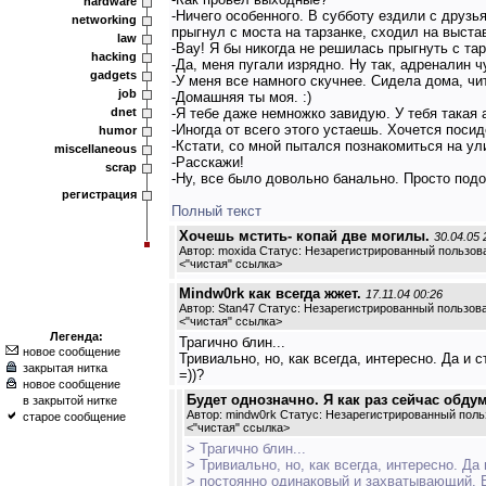
hardware
-Ничего особенного. В субботу ездили с друзь
networking
прыгнул с моста на тарзанке, сходил на выста
law
-Вау! Я бы никогда не решилась прыгнуть с тар
hacking
-Да, меня пугали изрядно. Ну так, адреналин 
gadgets
-У меня все намного скучнее. Сидела дома, чи
job
-Домашняя ты моя. :)
dnet
-Я тебе даже немножко завидую. У тебя такая а
-Иногда от всего этого устаешь. Хочется поси
humor
-Кстати, со мной пытался познакомиться на ул
miscellaneous
-Расскажи!
scrap
-Ну, все было довольно банально. Просто подо
регистрация
Полный текст
Хочешь мстить- копай две могилы.
30.04.05 
Автор: moxida Статус: Незарегистрированный пользов
<
"чистая" ссылка
>
Mindw0rk как всегда жжет.
17.11.04 00:26
Автор: Stan47 Статус: Незарегистрированный пользов
<
"чистая" ссылка
>
Легенда:
Трагично блин...
новое сообщение
Тривиально, но, как всегда, интересно. Да и
закрытая нитка
=))?
новое сообщение
Будет однозначно. Я как раз сейчас обдум
в закрытой нитке
Автор: mindw0rk Статус: Незарегистрированный поль
старое сообщение
<
"чистая" ссылка
>
> Трагично блин...
> Тривиально, но, как всегда, интересно. Да
> постоянно одинаковый и захватывающий. Б