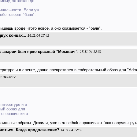
амому, затаскан до
гинальности. Если уж
ебе говорят "баян".
ишешь вроде чтото новое, а оно оказывается - "баян".
вух концах...
16.11.04 17:42
е аварии был ярко-красный "Москвич".
15.11.04 12:31
ратуре и в сленге, давно превратился в собирательный образ для "Admini
11.04 08:17
литературе и в
ный образ для
ип операционки я
равильные образы. Дожили, уже в ru.nethak спрашивают "как получиьт рут
учиться. Когда продолжнение?
14.11.04 12:59