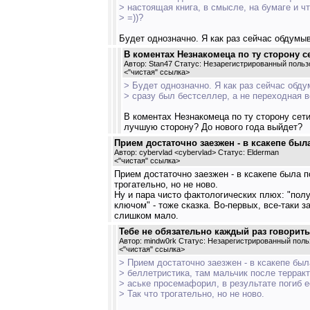
> настоящая книга, в смысле, на бумаге и ч
> =))?
Будет однозначно. Я как раз сейчас обдумыв
В коментах Незнакомеца по ту сторону сет
Автор: Stan47 Статус: Незарегистрированный польз
<
"чистая" ссылка
>
> Будет однозначно. Я как раз сейчас обду
> сразу был бестселлер, а не переходная в
В коментах Незнакомеца по ту сторону сети
лучшую сторону? До нового года выйдет?
Прием достаточно заезжен - в ксакепе была
Автор: cybervlad <cybervlad> Статус: Elderman
<
"чистая" ссылка
>
Прием достаточно заезжен - в ксакепе была п
трогательно, но не ново.
Ну и пара чисто фактологических плюх: "пол
ключом" - тоже сказка. Во-первых, все-таки
слишком мало.
Тебе не обязательно каждый раз говорить "
Автор: mindw0rk Статус: Незарегистрированный поль
<
"чистая" ссылка
>
> Прием достаточно заезжен - в ксакепе бы
> беллетристика, там мальчик после террак
> аське просемафорил, в результате погиб е
> Так что трогательно, но не ново.