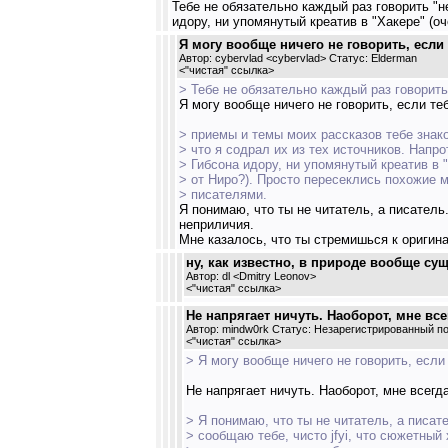
Тебе не обязательно каждый раз говорить "не
идору, ни упомянутый креатив в "Хакере" (о
Я могу вообще ничего не говорить, если 
Автор: cybervlad <cybervlad> Статус: Elderman
<
"чистая" ссылка
>
> Тебе не обязательно каждый раз говорить 
Я могу вообще ничего не говорить, если теб
> приемы и темы моих рассказов тебе знако
> что я содрал их из тех источников. Напро
> Гибсона идору, ни упомянутый креатив в 
> от Ниро?). Просто пересеклись похожие 
> писателями.
Я понимаю, что ты не читатель, а писатель
неприличия.
Мне казалось, что ты стремишься к оригина
ну, как известно, в природе вообще су
Автор: dl <Dmitry Leonov>
<
"чистая" ссылка
>
Не напрягает ничуть. Наоборот, мне всег
Автор: mindw0rk Статус: Незарегистрированный п
<
"чистая" ссылка
>
> Я могу вообще ничего не говорить, если 
Не напрягает ничуть. Наоборот, мне всегда
> Я понимаю, что ты не читатель, а писат
> сообщаю тебе, чисто jfyi, что сюжетный 