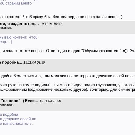
тоб страниц много
аю контент. Чтоб сразу был бестселлер, а не переходная вещь. :)
и, я задал тот же...
19.11.04 15:32
ователь
мываю контент. Чтоб
ещь. :)
, я задал тот же вопрос. Ответ один в один "Обдумываю контент" =)). Эт
 подобна...
15.11.04 09:59
одобна беллетристика, там мальчик после терракта девушке своей по ас
учил рута на компе водилы" - ты много видел водил грузовиков, у кото
 зашифрованным (кодирование несколько другое), во-вторых, для симмет
не ново" :) Если...
15.11.04 13:50
зователь
ла подобна
та девушке своей по
е папа-спасатель.