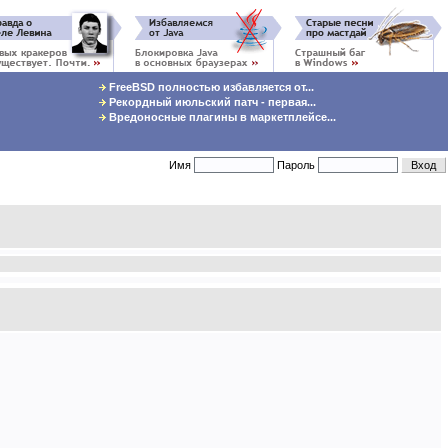
FreeBSD полностью избавляется от...
Рекордный июльский патч - первая...
Вредоносные плагины в маркетплейсе...
Имя
Пароль