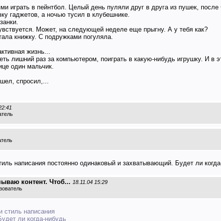
ями играть в пейнтбол. Целый день пуляли друг в друга из пушек, после
вку гаджетов, а ночью тусил в клубешнике.
занки.
чувствуется. Может, на следующей неделе еще прыгну. А у тебя как?
тала книжку. С подружками погуляла.
ктивная жизнь...
деть лишний раз за компьютером, поиграть в какую-нибудь игрушку. И в э
ице один мальчик.
шел, спросил,...
22:41
атель
атель
 стиль написания постоянно одинаковый и захватывающий. Будет ли когда
ываю контент. Чтоб...
18.11.04 15:29
зователь
 и стиль написания
удет ли когда-нибудь