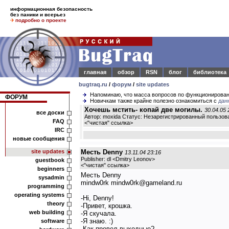
информационная безопасность
без паники и всерьез
подробно о проекте
главная
обзор
RSN
блог
библиотека
bugtraq.ru
/
форум
/
site updates
Напоминаю, что масса вопросов по функционирова
ФОРУМ
Новичкам также крайне полезно ознакомиться с
дан
Хочешь мстить- копай две могилы.
30.04.05 
все доски
Автор: moxida Статус: Незарегистрированный пользов
FAQ
<
"чистая" ссылка
>
IRC
новые сообщения
site updates
Месть Denny
13.11.04 23:16
Publisher: dl <Dmitry Leonov>
guestbook
<
"чистая" ссылка
>
beginners
Месть Denny
sysadmin
mindw0rk mindw0rk@gameland.ru
programming
operating systems
-Hi, Denny!
theory
-Привет, крошка.
web building
-Я скучала.
-Я знаю. :)
software
-Как провел выходные?