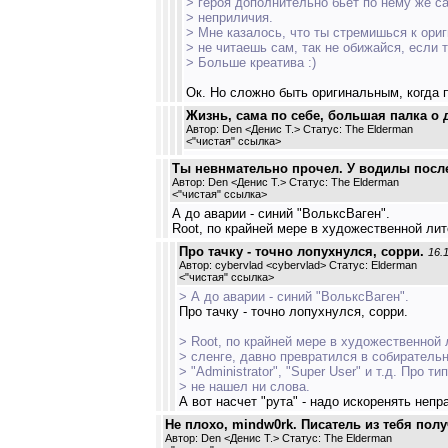
> героя дополнительно бьет по нему же с
> неприличия.
> Мне казалось, что ты стремишься к ори
> не читаешь сам, так не обижайся, если т
> Больше креатива :)
Ок. Но сложно быть оригинальным, когда п
Жизнь, сама по себе, большая палка о д
Автор: Den <Денис Т.> Статус: The Elderman
<
"чистая" ссылка
>
Ты невнмательно прочел. У водилы посл
Автор: Den <Денис Т.> Статус: The Elderman
<
"чистая" ссылка
>
А до аварии - синий "ВольксВаген".
Root, по крайней мере в художественной лите
Про тачку - точно лопухнулся, сорри.
16.
Автор: cybervlad <cybervlad> Статус: Elderman
<
"чистая" ссылка
>
> А до аварии - синий "ВольксВаген".
Про тачку - точно лопухнулся, сорри.
> Root, по крайней мере в художественной 
> сленге, давно превратился в собиратель
> "Administrator", "Super User" и т.д. Про т
> не нашел ни слова.
А вот насчет "рута" - надо искоренять неп
Не плохо, mindw0rk. Писатель из тебя пол
Автор: Den <Денис Т.> Статус: The Elderman