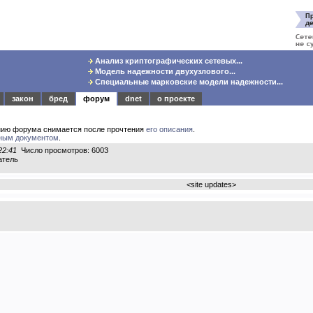
Анализ криптографических сетевых...
Модель надежности двухузлового...
Специальные марковские модели надежности...
закон
бред
форум
dnet
о проекте
нию форума снимается после прочтения
его описания
.
ным документом
.
22:41
Число просмотров: 6003
атель
<
site updates
>