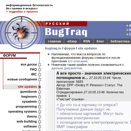
информационная безопасность
без паники и всерьез
подробно о проекте
А
М
С
главная
обзор
RSN
блог
библиотека
bugtraq.ru
/
форум
/
site updates
Напоминаю, что масса вопросов по
ФОРУМ
функционированию форума снимается после
прочтения
его описания
.
все доски
Новичкам также крайне полезно ознакомиться с
данным документом
.
FAQ
А все просто - значения электрических
IRC
потенциалов и...
27.10.05 13:44
Число
новые сообщения
просмотров: 5683
Автор: DPP <Dmitry P. Pimenov> Статус: The
site updates
Elderman
guestbook
Отредактировано
27.10.05 13:46
Количество
правок: 1
beginners
<
"чистая" ссылка
>
sysadmin
> Да что ты в картинку-то уперся?
programming
Получаемые данные будут не
operating systems
> обязательно картинкой. Могут быть
theory
значения электрических
web building
> потенциалов или электропроводности. 
software
ЯМР томографии