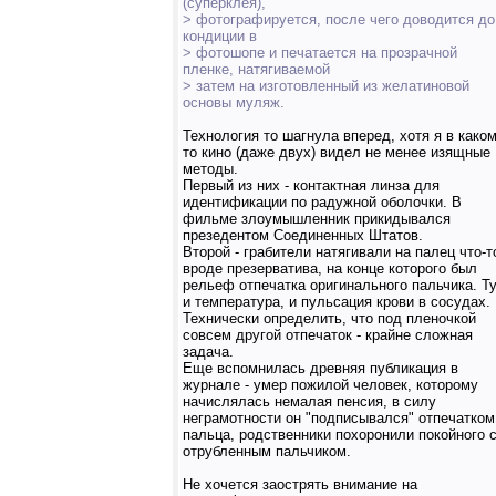
(суперклея),
> фотографируется, после чего доводится до
кондиции в
> фотошопе и печатается на прозрачной
пленке, натягиваемой
> затем на изготовленный из желатиновой
основы муляж.
Технология то шагнула вперед, хотя я в каком
то кино (даже двух) видел не менее изящные
методы.
Первый из них - контактная линза для
идентификации по радужной оболочки. В
фильме злоумышленник прикидывался
презедентом Соединенных Штатов.
Второй - грабители натягивали на палец что-т
вроде презерватива, на конце которого был
рельеф отпечатка оригинального пальчика. Т
и температура, и пульсация крови в сосудах.
Технически определить, что под пленочкой
совсем другой отпечаток - крайне сложная
задача.
Еще вспомнилась древняя публикация в
журнале - умер пожилой человек, которому
начислялась немалая пенсия, в силу
неграмотности он "подписывался" отпечатком
пальца, родственники похоронили покойного 
отрубленным пальчиком.
Не хочется заострять внимание на