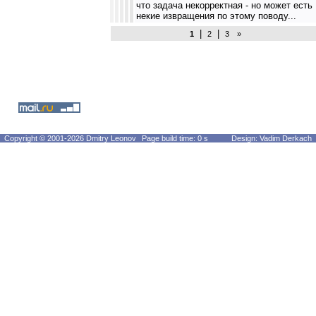
что задача некорректная - но может есть
некие извращения по этому поводу...
|
|
1
2
3
»
Copyright © 2001-2026 Dmitry Leonov
Page build time: 0 s
Design: Vadim Derkach