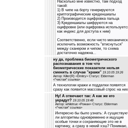
Насколько мне известно, там подход
такой:
1) В чипе на борту генерируются
криптографические креденшиалы
2) Производится оцифровка пальца
3) Креденшиалы шифруются на
оцифровке (или оцифровка используетс
как индекс для доступа к ним)
Соответственно, если чисто механическ
исключить возможность "втиснуться"
между сканером и чипом, то схема
достаточно надежна...
ну да, проблема биометрического
распознавания в том что
биометрические показатели нельзя
сменить в случае "кражи"
19.10.05 19:26
Автор: Killer{R} <Dmitry> Статус: Elderman
<
"чистая" ссылка
>
А технологии кражи и подделки появятся
сразу как появится массовый спрос на них
Ну! А отвечают так: А как же его
украдут?
19.10.05 19:48
Автор: whiletrue <Роман> Статус: Elderman
<
"чистая" ссылка
>
Интересно бы было узнать: А существую
ли алгоритмы одновременно и ищущие
особые точки и сохраняющие это не в
картинку, а сразу в некий хэш? Понимаю,