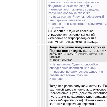
> зависимости от прочих факторов.
Найдется множество людей, у
> которых этот параметр совпадет.
Радужная оболочка глаза же
> у всех разная. Рисунок, образуемый
папилярными линиями на
> пальце, не изменяются в зависимости
от условий.
Ты не понял. Один из способов
определения папилярных линий -
измерение электропроводности в
различных точках кожи на пальце.
Тогда все равно получаем картинку.
Под картинкой здесь я...
27.10.05 16:57
Автор: DPP <Dmitry P. Pimenov> Статус: The
Elderman
<
"чистая" ссылка
>
> Ты не понял. Один из способов
определения папилярных линий
> - измерение электропроводности в
различных точках кожи на
> пальце.
Тогда все равно получаем картинку. П
картинкой здесь я понимаю двумерное
изображение. Пусть даже монохромное
пусть даже двухцветное (две градации
серости/чернобелости). Потом анализ
картинки и первичная обработка -