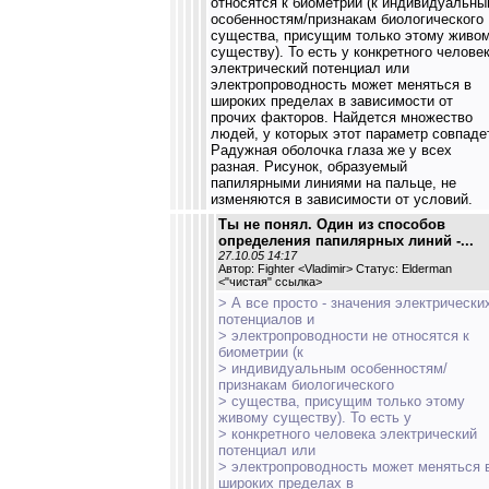
относятся к биометрии (к индивидуальн
особенностям/признакам биологического
существа, присущим только этому живо
существу). То есть у конкретного челове
электрический потенциал или
электропроводность может меняться в
широких пределах в зависимости от
прочих факторов. Найдется множество
людей, у которых этот параметр совпаде
Радужная оболочка глаза же у всех
разная. Рисунок, образуемый
папилярными линиями на пальце, не
изменяются в зависимости от условий.
Ты не понял. Один из способов
определения папилярных линий -...
27.10.05 14:17
Автор: Fighter <Vladimir> Статус: Elderman
<
"чистая" ссылка
>
> А все просто - значения электрически
потенциалов и
> электропроводности не относятся к
биометрии (к
> индивидуальным особенностям/
признакам биологического
> существа, присущим только этому
живому существу). То есть у
> конкретного человека электрический
потенциал или
> электропроводность может меняться 
широких пределах в