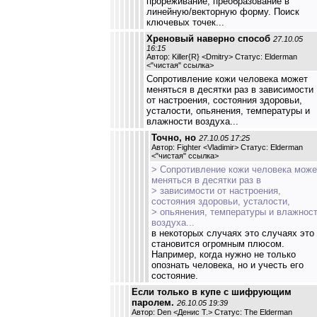
прореживание, преобразование в
линейную/векторную форму. Поиск
ключевых точек...
Хреновый наверно способ
27.10.05
16:15
Автор: Killer{R} <Dmitry> Статус: Elderman
<
"чистая" ссылка
>
Сопротивление кожи человека может
меняться в десятки раз в зависимости
от настроения, состояния здоровьи,
усталости, опьянения, температуры и
влажности воздуха...
Точно, но
27.10.05 17:25
Автор: Fighter <Vladimir> Статус: Elderman
<
"чистая" ссылка
>
> Сопротивление кожи человека може
меняться в десятки раз в
> зависимости от настроения,
состояния здоровьи, усталости,
> опьянения, температуры и влажнос
воздуха...
в некоторых случаях это случаях это
становится огромным плюсом.
Например, когда нужно не только
опознать человека, но и учесть его
состояние.
Если только в купе с шифрующим
паролем.
26.10.05 19:39
Автор: Den <Денис Т.> Статус: The Elderman