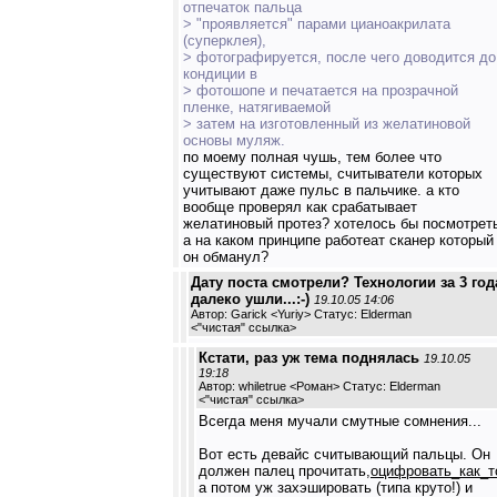
отпечаток пальца
> "проявляется" парами цианоакрилата
(суперклея),
> фотографируется, после чего доводится до
кондиции в
> фотошопе и печатается на прозрачной
пленке, натягиваемой
> затем на изготовленный из желатиновой
основы муляж.
по моему полная чушь, тем более что
существуют системы, считыватели которых
учитывают даже пульс в пальчике. а кто
вообще проверял как срабатывает
желатиновый протез? хотелось бы посмотрет
а на каком принципе работеат сканер который
он обманул?
Дату поста смотрели? Технологии за 3 год
далеко ушли...:-)
19.10.05 14:06
Автор: Garick <Yuriy> Статус: Elderman
<
"чистая" ссылка
>
Кстати, раз уж тема поднялась
19.10.05
19:18
Автор: whiletrue <Роман> Статус: Elderman
<
"чистая" ссылка
>
Всегда меня мучали смутные сомнения...
Вот есть девайс считывающий пальцы. Он
должен палец прочитать,
оцифровать_как_т
а потом уж захэшировать (типа круто!) и