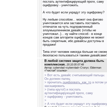
послать аутентифицирующей проге, саму
оцифровку - уничтожить.
А что будет если украдут эту оцифровку?
Ну любым способом... может она фигово
уничтожается или заставить поставить
отпечаток на чуть подправленный
злоумышленником девайс (чтобы не
уничтожал..)... ну найти способ - в конце
концов сам алгоритм оцифровки не может
быть секретным, ибо девайсы доступны в
продаже!
Типа этот человек никогда больше не смож
безопасно пользоваться такими девайсами
В любой системе защита должна быть
комплексная.
20.10.05 07:48
Автор: cybervlad <cybervlad> Статус: Elderman
<
"чистая" ссылка
>
> Вот есть девайс считывающий пальцы.
Он должен палец
> прочитать,
оцифровать_как_то
а потом у
захэшировать
> (типа круто!) и послать
аутентифицирующей проге, саму
> оцифровку - уничтожить.
>
> А что будет если украдут эту оцифровк