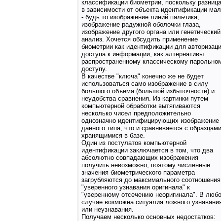
классификации биометрии, поскольку разниц
в зависимости от объекта идентификации ма
- будь то изображение линий пальчика,
изображение радужной оболочки глаза,
изображение другого органа или генетический
анализ. Хочется обсудить применение
биометрии как идентификации для авторизац
доступа к информации, как алтернативы
распространенному классическому парольно
доступу.
В качестве "ключа" конечно же не будет
использоваться само изображение в силу
большого объема (большой избыточности) и
неудобства сравнения. Из картинки путем
компьютерной обработки вытягиваются
несколько чисел предположительно
однозначно идентифицирующих изображение
данного типа, что и сравнивается с образцами
хранящимися в базе.
Один из постулатов компьютерной
идентификации заключается в том, что два
абсолютно совпадающих изображения
получить невозможно, поэтому численные
значения биометрического параметра
загрубляются до максимального соотношения
"уверенного узнавания оригинала" к
"уверенному отсечению неоригинала". В люб
случае возможна ситуалия ложного узнавани
или неузнавания.
Получаем несколько основных недостатков: