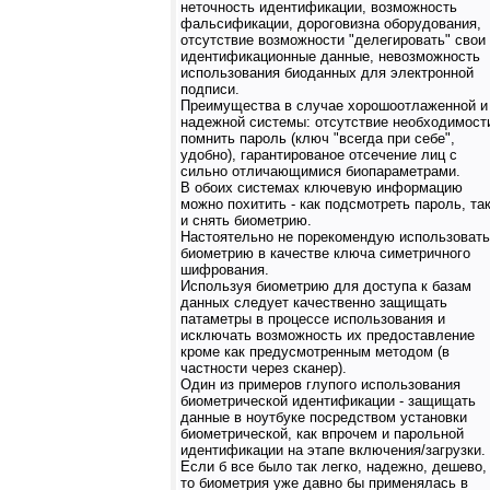
неточность идентификации, возможность
фальсификации, дороговизна оборудования,
отсутствие возможности "делегировать" свои
идентификационные данные, невозможность
использования биоданных для электронной
подписи.
Преимущества в случае хорошоотлаженной и
надежной системы: отсутствие необходимост
помнить пароль (ключ "всегда при себе",
удобно), гарантированое отсечение лиц с
сильно отличающимися биопараметрами.
В обоих системах ключевую информацию
можно похитить - как подсмотреть пароль, та
и снять биометрию.
Настоятельно не порекомендую использовать
биометрию в качестве ключа симетричного
шифрования.
Используя биометрию для доступа к базам
данных следует качественно защищать
патаметры в процессе использования и
исключать возможность их предоставление
кроме как предусмотренным методом (в
частности через сканер).
Один из примеров глупого использования
биометрической идентификации - защищать
данные в ноутбуке посредством установки
биометрической, как впрочем и парольной
идентификации на этапе включения/загрузки.
Если б все было так легко, надежно, дешево,
то биометрия уже давно бы применялась в