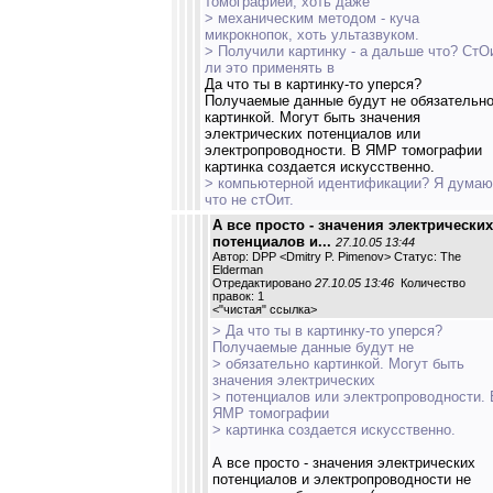
томографией, хоть даже
> механическим методом - куча
микрокнопок, хоть ультазвуком.
> Получили картинку - а дальше что? СтО
ли это применять в
Да что ты в картинку-то уперся?
Получаемые данные будут не обязательн
картинкой. Могут быть значения
электрических потенциалов или
электропроводности. В ЯМР томографии
картинка создается искусственно.
> компьютерной идентификации? Я думаю
что не стОит.
А все просто - значения электрических
потенциалов и...
27.10.05 13:44
Автор: DPP <Dmitry P. Pimenov> Статус: The
Elderman
Отредактировано
27.10.05 13:46
Количество
правок: 1
<
"чистая" ссылка
>
> Да что ты в картинку-то уперся?
Получаемые данные будут не
> обязательно картинкой. Могут быть
значения электрических
> потенциалов или электропроводности. 
ЯМР томографии
> картинка создается искусственно.
А все просто - значения электрических
потенциалов и электропроводности не