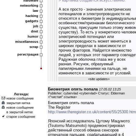
> картинка создается искусственно.
hardware
networking
А все просто - значения электрических
law
потенциалов и электропроводности не
hacking
относятся к биометрии (к индивидуальн
gadgets
особенностям/признакам биологического
job
существа, присущим только этому живо
dnet
существу). То есть у конкретного челове
электрический потенциал или
humor
электропроводность может меняться в
miscellaneous
широких пределах в зависимости от
scrap
прочих факторов. Найдется множество
регистрация
людей, у которых этот параметр совпаде
Радужная оболочка глаза же у всех
разная. Рисунок, образуемый
папилярными линиями на пальце, не
изменяются в зависимости от условий.
<
site updates
>
Биометрия опять попала
17.05.02 13:25
Publisher: cybervlad <cybervlad> Статус: Elderman
Легенда:
<
"чистая" ссылка
>
новое сообщение
Биометрия опять попала
закрытая нитка
The Register
новое сообщение
http://www.theregister.co.uk/content/55/25300.htm
в закрытой нитке
старое сообщение
Японский исследователь Цутому Мацумото
(Tsutomu Matsumoto) продемонстрировал
действенный способ обмана сенсоров
отпечатков пальцев, срабатывающий в 4