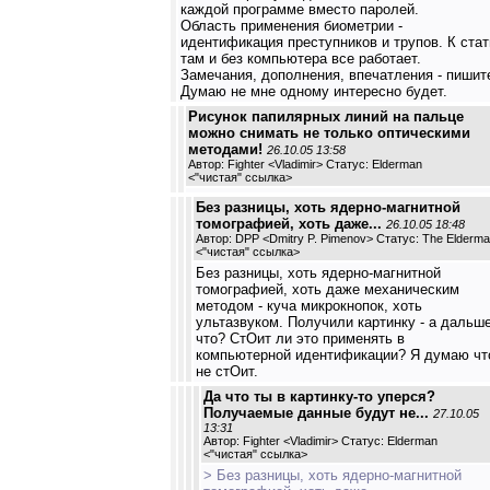
каждой программе вместо паролей.
Область применения биометрии -
идентификация преступников и трупов. К стат
там и без компьютера все работает.
Замечания, дополнения, впечатления - пишит
Думаю не мне одному интересно будет.
Рисунок папилярных линий на пальце
можно снимать не только оптическими
методами!
26.10.05 13:58
Автор: Fighter <Vladimir> Статус: Elderman
<
"чистая" ссылка
>
Без разницы, хоть ядерно-магнитной
томографией, хоть даже...
26.10.05 18:48
Автор: DPP <Dmitry P. Pimenov> Статус: The Elderm
<
"чистая" ссылка
>
Без разницы, хоть ядерно-магнитной
томографией, хоть даже механическим
методом - куча микрокнопок, хоть
ультазвуком. Получили картинку - а дальш
что? СтОит ли это применять в
компьютерной идентификации? Я думаю чт
не стОит.
Да что ты в картинку-то уперся?
Получаемые данные будут не...
27.10.05
13:31
Автор: Fighter <Vladimir> Статус: Elderman
<
"чистая" ссылка
>
> Без разницы, хоть ядерно-магнитной