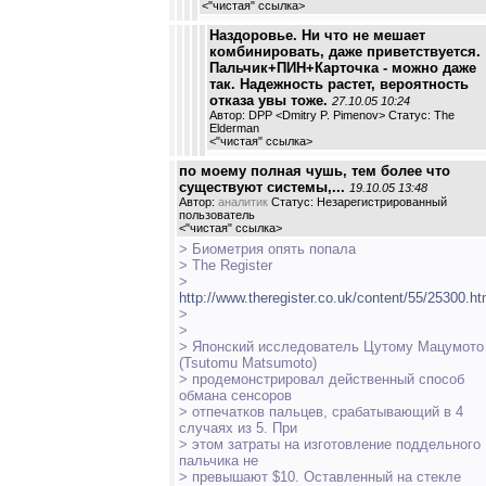
<
"чистая" ссылка
>
Наздоровье. Ни что не мешает
комбинировать, даже приветствуется.
Пальчик+ПИН+Карточка - можно даже
так. Надежность растет, вероятность
отказа увы тоже.
27.10.05 10:24
Автор: DPP <Dmitry P. Pimenov> Статус: The
Elderman
<
"чистая" ссылка
>
по моему полная чушь, тем более что
существуют системы,...
19.10.05 13:48
Автор:
аналитик
Статус: Незарегистрированный
пользователь
<
"чистая" ссылка
>
> Биометрия опять попала
> The Register
>
http://www.theregister.co.uk/content/55/25300.ht
>
>
> Японский исследователь Цутому Мацумото
(Tsutomu Matsumoto)
> продемонстрировал действенный способ
обмана сенсоров
> отпечатков пальцев, срабатывающий в 4
случаях из 5. При
> этом затраты на изготовление поддельного
пальчика не
> превышают $10. Оставленный на стекле