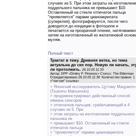
случаях из 5. При этом затраты на изготовлен
поддельного пальчика не превышают $10.
Оставленный на стекле отпечаток пальца
"проявляется" парами цианоакрилата
(суперклея), фотографируется, после чего
доводится до кондиции в фотошопе и
печатается на прозрачной пленке, натягиваемо
затем на изготовленный из желатиновой основ
муляж.
Полный текст
Трактат в тему. Древняя ветка, но тема
актуальна до сих пор. Новую ли начать, эт
ли протолжить.
26.10.05 11:33
Автор: DPP <Dmitry P. Pimenov> Статус: The Elderman
Отредактировано
26.10.05 11:38
Количество правок: 1
<
"чистая" ссылка
>
> Японский исследователь Цутому Мацумото
(Tsutomu Matsumoto)
> продемонстрировал действенный способ
обмана сенсоров
> отпечатков пальцев, срабатывающий в 4
случаях из 5. При
> этом затраты на изготовление поддельного
пальчика не
> превышают $10. Оставленный на стекле
отпечаток пальца
> "проявляется" парами цианоакрилата