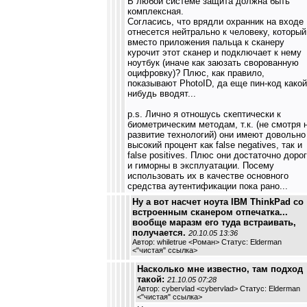
В любой системе защита должна быть
комплексная.
Согласись, что врядли охранник на входе
отнесется нейтрально к человеку, который
вместо приложения пальца к сканеру
курочит этот сканер и подключает к нему
ноутбук (иначе как заюзать сворованную
оцифровку)? Плюс, как правило,
показывают PhotoID, да еще пин-код какой
нибудь вводят...
p.s. Лично я отношусь скептически к
биометрическим методам, т.к. (не смотря 
развитие технологий) они имеют довольно
высокий процент как false negatives, так и
false positives. Плюс они достаточно доро
и гиморны в эксплуатации. Посему
использовать их в качестве основного
средства аутентификации пока рано...
Ну а вот насчет ноута IBM ThinkPad со
встроенным сканером отпечатка...
вообще маразм его туда встраивать,
получается.
20.10.05 13:36
Автор: whiletrue <Роман> Статус: Elderman
<
"чистая" ссылка
>
Насколько мне известно, там подход
такой:
21.10.05 07:28
Автор: cybervlad <cybervlad> Статус: Elderman
<
"чистая" ссылка
>