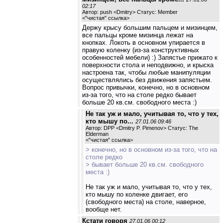
02:17
Автор: push <Dmitry> Статус: Member
<
"чистая" ссылка
>
Держу крысу большим пальцем и мизинцем,
все пальцы кроме мизинца лежат на
кнопках. Локоть в основном упирается в
правую коленку (из-за конструктивных
особенностей мебели) :) Запястье прижато к
поверхности стола и неподвижно, и крыска
настроена так, чтобы любые манипуляции
осуществлялись без движения запястьем.
Вопрос привычки, конечно, но в основном
из-за того, что на столе редко бывает
больше 20 кв.см. свободного места :)
Не так уж и мало, учитывая то, что у тех,
кто мышу по...
27.01.06 09:46
Автор: DPP <Dmitry P. Pimenov> Статус: The
Elderman
<
"чистая" ссылка
>
> конечно, но в основном из-за того, что на
столе редко
> бывает больше 20 кв.см. свободного
места :)
Не так уж и мало, учитывая то, что у тех,
кто мышу по коленке двигает, его
(свободного места) на столе, наверное,
вообще нет.
Кстати говоря
27.01.06 00:12