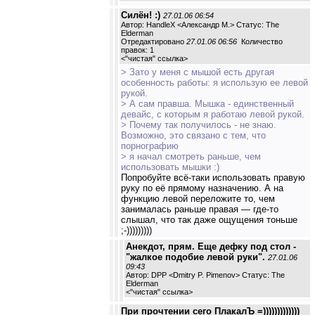
Силён! :)
27.01.06 06:54
Автор: HandleX <Александр М.> Статус: The
Elderman
Отредактировано
27.01.06 06:56
Количество
правок: 1
<
"чистая" ссылка
>
> Зато у меня с мышой есть другая
особенность работы: я использую ее левой
рукой.
> А сам правша. Мышка - единственный
девайс, с которым я работаю левой рукой.
> Почему так получилось - не знаю.
Возможно, это связано с тем, что
порнографию
> я начал смотреть раньше, чем
использовать мышки :)
Попробуйте всё-таки использовать правую
руку по её прямому назначению. А на
функцию левой переложите то, чем
занималась раньше правая — где-то
слышал, что так даже ощущения тоньше
;-)))))))))
Анекдот, прям. Еще дефку под стол -
"жалкое подобие левой руки".
27.01.06
09:43
Автор: DPP <Dmitry P. Pimenov> Статус: The
Elderman
<
"чистая" ссылка
>
При прочтении сего ПлакалЪ =)))))))))))))