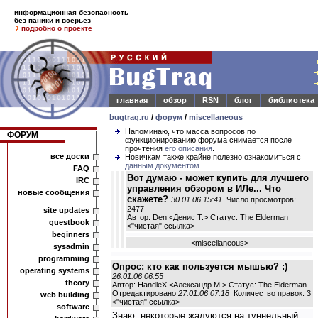
информационная безопасность
без паники и всерьез
подробно о проекте
главная
обзор
RSN
блог
библиотека
bugtraq.ru
/
форум
/
miscellaneous
Напоминаю, что масса вопросов по
ФОРУМ
функционированию форума снимается после
прочтения
его описания
.
все доски
Новичкам также крайне полезно ознакомиться с
данным документом
.
FAQ
Вот думаю - может купить для лучшего
IRC
управления обзором в ИЛе... Что
новые сообщения
скажете?
30.01.06 15:41
Число просмотров:
2477
site updates
Автор: Den <Денис Т.> Статус: The Elderman
guestbook
<
"чистая" ссылка
>
beginners
<
miscellaneous
>
sysadmin
programming
Опрос: кто как пользуется мышью? :)
operating systems
26.01.06 06:55
theory
Автор: HandleX <Александр М.> Статус: The Elderman
Отредактировано
27.01.06 07:18
Количество правок: 3
web building
<
"чистая" ссылка
>
software
Знаю, некоторые жалуются на туннельный