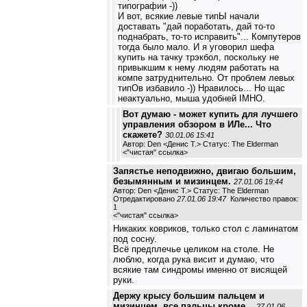
типографии -))
И вот, всякие левые типЫ начали
доставать "дай поработать, дай то-то
поднабрать, то-то исправить"... Компутеров
тогда было мало. И я уговорил шефа
купить на тачку трэкбол, поскольку не
привыкшим к нему людям работать на
компе затруднительно. От проблем левых
типОв избавило -)) Нравилось... Но щас
неактуально, мыша удобней IMHO.
Вот думаю - может купить для лучшего
управления обзором в ИЛе... Что
скажете?
30.01.06 15:41
Автор: Den <Денис Т.> Статус: The Elderman
<
"чистая" ссылка
>
Запястье неподвижно, двигаю большим,
безымянным и мизинцем.
27.01.06 19:44
Автор: Den <Денис Т.> Статус: The Elderman
Отредактировано
27.01.06 19:47
Количество правок:
1
<
"чистая" ссылка
>
Никаких ковриков, только стол с ламинатом
под сосну.
Всё предплечье целиком на столе. Не
люблю, когда рука висит и думаю, что
всякие там синдромы именно от висящей
руки.
Держу крысу большим пальцем и
мизинцем, все пальцы кроме...
27.01.06