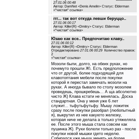
27.01.06 00:48
Автор: DamNet <Denis Amelin> Статус: Elderman
<
"чистая" ссылка
>
ггг... так вот откуда левши беруццо..
27.01.06 00:17
Автор: Killer{R} <Dmitry> Статус: Elderman
<
"чистая" ссылка
>
Юзаю как все.. Предпочитаю клаву..
27.01.06 00:12
Автор: Killer{R} <Dmitry> Статус: Elderman
Отредактировано
27.01.06 00:29
Количество правок:
2
<
"чистая" ссылка
>
Мозоли были, долго, на обеих руках, но
почемуто прошли Ж\. Есть предположение
что от другой, более подходящей для
клавотоптания мебели после покупки
которой я перестал замечать мозоли на
руках. А иногда бывало по столу мозолем
проведешь, прошкребешь... А ща абсолютно
чисто Ж) Клава кстати не менялась. Доска
стандартная. Она у меня уже 6 лет
служит... тьфутьфутьфу. Мышу ложитек
сразу после покупки разобрал (любопытный
я), выкрутил из нее какуюто железку,
которая ниче не делала а только утяжеляла
ее. После этого мыша стала совсем как
пушинка Ж). Руки болели только раз - после
покупки новой мышки гдето неделю.
Собирался уже мышу менять на более