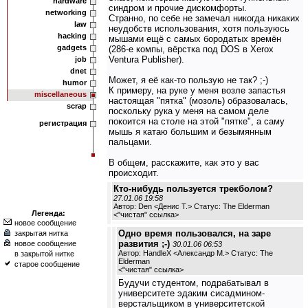
hardware
синдром и прочие дискомфорты.
networking
Странно, по себе не замечал никогда никаких
law
неудобств использования, хотя пользуюсь
hacking
мышами ещё с самых бородатых времён
gadgets
(286-е компы, вёрстка под DOS в Xerox
Ventura Publisher).
job
dnet
Может, я её как-то пользую не так? ;-)
humor
К примеру, на руке у меня возле запастья
miscellaneous
настоящая "пятка" (мозоль) образовалась,
scrap
поскольку рука у меня на самом деле
покоится на столе на этой "пятке", а саму
регистрация
мышь я катаю большим и безымянным
пальцами.
В общем, расскажите, как это у вас
происходит.
Кто-нибудь пользуется трекболом?
27.01.06 19:58
Автор: Den <Денис Т.> Статус: The Elderman
Легенда:
<
"чистая" ссылка
>
новое сообщение
Одно время пользовался, на заре
закрытая нитка
развития ;-)
новое сообщение
30.01.06 06:53
Автор: HandleX <Александр М.> Статус: The
в закрытой нитке
Elderman
старое сообщение
<
"чистая" ссылка
>
Будучи студентом, подрабатывал в
университете эдаким сисадмином-
верстальщиком в университетской