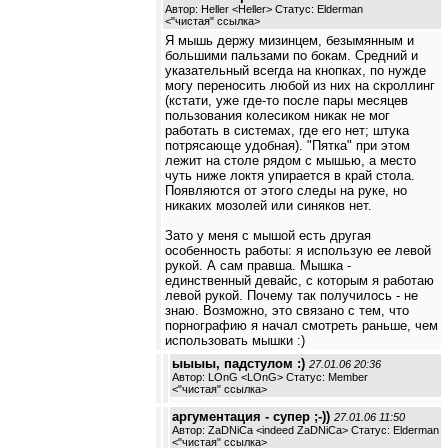
Автор: Heller <Heller> Статус: Elderman
<
"чистая" ссылка
>
Я мышь держу мизинцем, безымянным и
большими пальзами по бокам. Средний и
указательный всегда на кнопках, по нужде
могу переносить любой из них на скроллинг
(кстати, уже где-то после пары месяцев
пользования колесиком никак не мог
работать в системах, где его нет; штука
потрясающе удобная). "Пятка" при этом
лежит на столе рядом с мышью, а место
чуть ниже локтя упирается в край стола.
Появляются от этого следы на руке, но
никаких мозолей или синяков нет.
Зато у меня с мышой есть другая
особенность работы: я использую ее левой
рукой. А сам правша. Мышка -
единственный девайс, с которым я работаю
левой рукой. Почему так получилось - не
знаю. Возможно, это связано с тем, что
порнографию я начал смотреть раньше, чем
использовать мышки :)
ыыыы, падстулом :)
27.01.06 20:36
Автор: LOnG <LOnG> Статус: Member
<
"чистая" ссылка
>
аргументация - супер ;-))
27.01.06 11:50
Автор: ZaDNiCa <indeed ZaDNiCa> Статус: Elderman
<
"чистая" ссылка
>