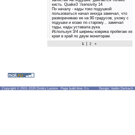
кисть. Quake3 `/sensivity 14
По началу - кады токо подушкой
пользоваться начал иногда замечал, что
разворачиваю ее на 90 градусов, ухожу с
подушки и юзаю по старому... замечал
тады, кады уставала рука.
Используя 3/4 ширины коврика пробегаю из
края в край по двум мониторам.
|
1
2
»
Copyright © 2001-2026 Dmitry Leonov
Page build time: 0 s
Design: Vadim Derkach