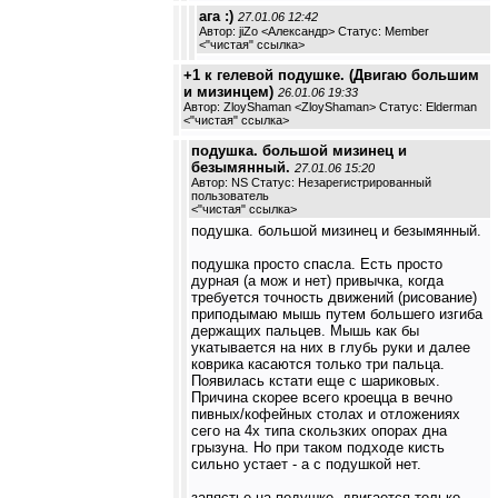
ага :)
27.01.06 12:42
Автор: jiZo <Александр> Статус: Member
<
"чистая" ссылка
>
+1 к гелевой подушке. (Двигаю большим
и мизинцем)
26.01.06 19:33
Автор: ZloyShaman <ZloyShaman> Статус: Elderman
<
"чистая" ссылка
>
подушка. большой мизинец и
безымянный.
27.01.06 15:20
Автор: NS Статус: Незарегистрированный
пользователь
<
"чистая" ссылка
>
подушка. большой мизинец и безымянный.
подушка просто спасла. Есть просто
дурная (а мож и нет) привычка, когда
требуется точность движений (рисование)
приподымаю мышь путем большего изгиба
держащих пальцев. Мышь как бы
укатывается на них в глубь руки и далее
коврика касаются только три пальца.
Появилась кстати еще с шариковых.
Причина скорее всего кроецца в вечно
пивных/кофейных столах и отложениях
сего на 4х типа скользких опорах дна
грызуна. Но при таком подходе кисть
сильно устает - а с подушкой нет.
запястье на подушке. двигается только