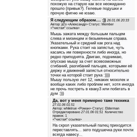
похожую на старую как все неожиданно
прошло (привык?). Гелевые подушки и
прочую фигню не юзаю.
Я следующим образом.... :))
26.01.06 20:33
Автор: jiZo <Александр> Статус: Member
<
"чистая" ссылка
>
Мышь зажата между большым пальцем
слева и мизинцем и безымянным справа.
Указательный и средний как рога над
кнопками. Рука стоит на запястье, чуть
касаясь им поверхности либо иногда, но
редко приподнята. Двигаю, поднимаю,
опускаю мышу за счет всевозможных
сгибаний, разгибаний пальцев, которыми её
держу и движений запястья относительно
точки на которой стоит рука :))))
Мышу пользую лет 12, никаких мозолек и
вообще каких либо проблем нет, хотя иногда
не прочь постреть в кваку3 или побегать в
дум :)))
Да, вот у меня примерно таже техника
27.01.06 01:51
Автор: whiletrue <Роман> Статус: Elderman
Отредактировано
27.01.06 01:51
Количество
правок: 1
<
"чистая" ссылка
>
На скрол указательный палец приходится
переставлять... зато подушечка руки почти
всегда навесу...