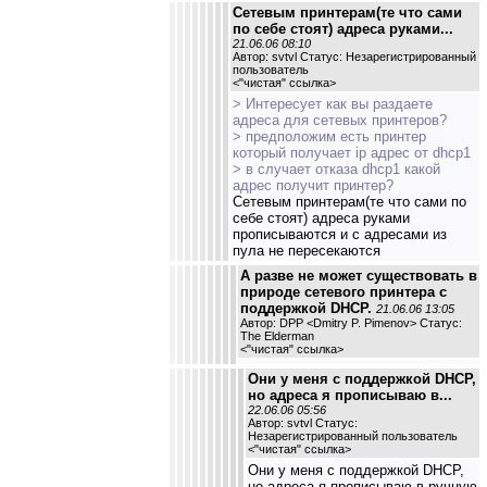
Сетевым принтерам(те что сами
по себе стоят) адреса руками...
21.06.06 08:10
Автор: svtvl Статус: Незарегистрированный
пользователь
<
"чистая" ссылка
>
> Интересует как вы раздаете
адреса для сетевых принтеров?
> предположим есть принтер
который получает ip адрес от dhcp1
> в случает отказа dhcp1 какой
адрес получит принтер?
Сетевым принтерам(те что сами по
себе стоят) адреса руками
прописываются и с адресами из
пула не пересекаются
А разве не может существовать в
природе сетевого принтера с
поддержкой DHCP.
21.06.06 13:05
Автор: DPP <Dmitry P. Pimenov> Статус:
The Elderman
<
"чистая" ссылка
>
Они у меня с поддержкой DHCP,
но адреса я прописываю в...
22.06.06 05:56
Автор: svtvl Статус:
Незарегистрированный пользователь
<
"чистая" ссылка
>
Они у меня с поддержкой DHCP,
но адреса я прописываю в ручную