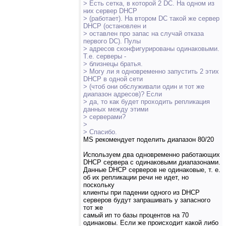
> Есть сетка, в которой 2 DC. На одном из
них сервер DHCP
> (работает). На втором DC такой же сервер
DHCP (остановлен и
> оставлен про запас на случай отказа
первого DC). Пулы
> адресов сконфигурированы одинаковыми.
Т.е. серверы -
> близнецы братья.
> Могу ли я одновременно запустить 2 этих
DHCP в одной сети
> (чтоб они обслуживали один и тот же
диапазон адресов)? Если
> да, то как будет проходить репликация
данных между этими
> серверами?
>
> Спасибо.
MS рекомендует поделить диапазон 80/20
Используем два одновременно работающих
DHCP сервера с одинаковыми диапазонами.
Данные DHCP серверов не одинаковые, т. е.
об их репликации речи не идет, но
поскольку
клиенты при падении одного из DHCP
серверов будут запрашивать у запасного
тот же
самый ип то базы процентов на 70
одинаковы. Если же происходит какой либо