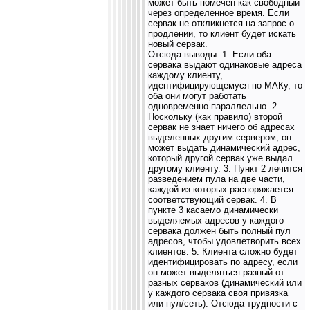
может быть помечен как свободный
через определенное время. Если
сервак не откликнется на запрос о
продлении, то клиент будет искать
новый сервак.
Отсюда выводы: 1. Если оба
сервака выдают одинаковые адреса
каждому клиенту,
идентифицирующемуся по МАКу, то
оба они могут работать
одновременно-параллельно. 2.
Поскольку (как правило) второй
сервак не знает ничего об адресах
выделенных другим сервером, он
может выдать динамический адрес,
который другой сервак уже выдал
другому клиенту. 3. Пункт 2 лечится
разведением пула на две части,
каждой из которых распоряжается
соответствующий сервак. 4. В
пункте 3 касаемо динамически
выделяемых адресов у каждого
сервака должен быть полный пул
адресов, чтобы удовлетворить всех
клиентов. 5. Клиента сложно будет
идентифицировать по адресу, если
он может выделяться разный от
разных серваков (динамический или
у каждого сервака своя привязка
или пул/сеть). Отсюда трудности с