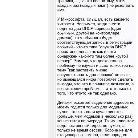
трафика, ...) И это все потому, чтоб
каждый раз (каждый пакет) не резолвить
имя.
У Микрософта, слышал, есть какие-то
хитрости. Например, когда в сети
подняты два DHCP сервера (один
обычный, другой на контроллере
домена), то у обычного будет
соответствующая запись в регистрации
событий - что-то типа "служба DHCP
приостановлена, так-как в сети
обнаружен какой-то там более крутой
сервер". Замечу, что досконально
проблему не изучал и всех тонкостей на
тему "как заставить мирно
сосуществовать два сервака" не знаю,
но имеющаяся инфа позволяет сделать
выводы, что это в принципе возможно, а
возникающие проблемы - это только от
того, что что-то не так сделано.
Динамическое же выделение адресов по
моему годится только для модемных
пулов. То есть если куча клиентов
(больше, чем модемов в несколько раз)
коннектятся по очереди. Таким клиентам
ведь постоянный адрес не нужен, а
только не время сессии. Короче не для
стационарных компов, если народ со