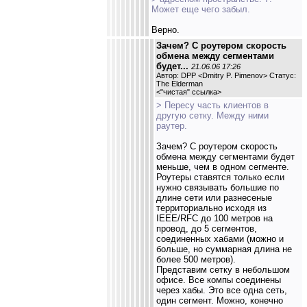
Может еще чего забыл.
Верно.
Зачем? С роутером скорость
обмена между сегментами
будет...
21.06.06 17:26
Автор: DPP <Dmitry P. Pimenov> Статус:
The Elderman
<
"чистая" ссылка
>
> Пересу часть клиентов в
другую сетку. Между ними
раутер.
Зачем? С роутером скорость
обмена между сегментами будет
меньше, чем в одном сегменте.
Роутеры ставятся только если
нужно связывать большие по
длине сети или разнесеные
территориально исходя из
IEEE/RFC до 100 метров на
провод, до 5 сегментов,
соединенных хабами (можно и
больше, но суммарная длина не
более 500 метров).
Представим сетку в небольшом
офисе. Все компы соединены
через хабы. Это все одна сеть,
один сегмент. Можно, конечно