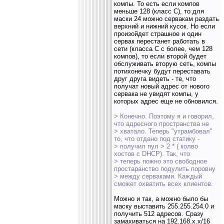
компы. То есть если компов
меньше 128 (класс С), то для
маски 24 можно сервакам раздать
верхний и нижний кусок. Но если
произойдет страшное и один
сервак перестанет работать в
сети (класса С с более, чем 128
компов), то если второй будет
обслуживать вторую сеть, компы
потихонечку будут переставать
друг друга видеть - те, что
получат новый адрес от нового
сервака не увидят компы, у
которых адрес еще не обновился.
> Конечно. Поэтому я и говорил,
что адресного пространства не
> хватало. Теперь "утрамбовал"
то, что отдано под статику -
> получил пул > 2 * ( колво
хостов с DHCP). Так, что
> теперь пожно это свободное
простаранство подулить поровну
> между серваками. Каждый
сможет охватить всех клиентов.
Можно и так, а можно было бы
маску выставить 255.255.254.0 и
получить 512 адресов. Сразу
замахиваться на 192.168.х.х/16