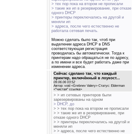
> тех пор пока на втором не прописали
> такие же ип в резервирование, при отказе
одного DHCP
> принтеры переключались на другой и
меняли ип
> адреса, после чего естественно не
работала сетевая печать.
Можно сделать было так, чтоб при
выделении адреса DHCP в DNS
соответствующая регистрация
проводилась бы автоматически. Тогда к
принтерам надо обращаться не по адресу,
а по имени и все будет работать даже при
изменении адреса.
Сейчас сделано так, что каждый
принтер, включённый в лоукост...
09.06.06 03:52
Автор: void <Grebnev Valery> Статус: Elderman
<
"чистая" ссылка
>
> > ип сетевых принтеров были
зарезервированы на одном
> DHCP, до
> > тех пор пока на втором не прописали
> > такие же ип в резервирование, при
отказе одного DHCP
> > принтеры переключались на другой и
меняли ип
> > адреса, после чего естественно не