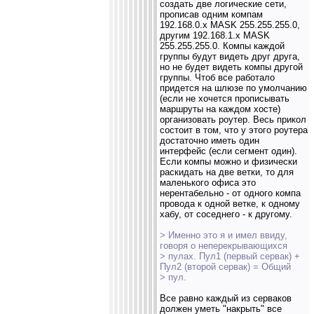
создать две логические сети,
прописав одним компам
192.168.0.х MASK 255.255.255.0,
другим 192.168.1.х MASK
255.255.255.0. Компы каждой
группы будут видеть друг друга,
но не будет видеть компы другой
группы. Чтоб все работало
придется на шлюзе по умолчанию
(если не хочется прописывать
маршруты на каждом хосте)
организовать роутер. Весь прикол
состоит в том, что у этого роутера
достаточно иметь один
интерфейс (если сегмент один).
Если компы можно и физически
раскидать на две ветки, то для
маленького офиса это
нерентабельно - от одного компа
провода к одной ветке, к одному
хабу, от соседнего - к другому.
> Именно это я и имел ввиду,
говоря о неперекрывающихся
> пулах. Пул1 (первый сервак) +
Пул2 (второй сервак) = Общий
> пул.
Все равно каждый из серваков
должен уметь "накрыть" все