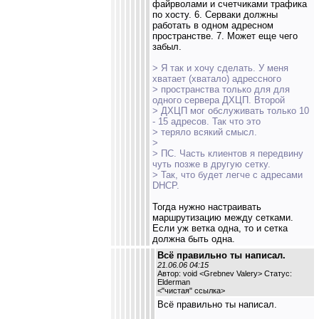
файрволами и счетчиками трафика
по хосту. 6. Серваки должны
работать в одном адресном
пространстве. 7. Может еще чего
забыл.
> Я так и хочу сделать. У меня
хватает (хватало) адрессного
> пространства только для для
одного сервера ДХЦП. Второй
> ДХЦП мог обслуживать только 10
- 15 адресов. Так что это
> теряло всякий смысл.
>
> ПС. Часть клиентов я передвину
чуть позже в другую сетку.
> Так, что будет легче с адресами
DHCP.
Тогда нужно настраивать
маршрутизацию между сетками.
Если уж ветка одна, то и сетка
должна быть одна.
Всё правильно ты написал.
21.06.06 04:15
Автор: void <Grebnev Valery> Статус:
Elderman
<
"чистая" ссылка
>
Всё правильно ты написал.