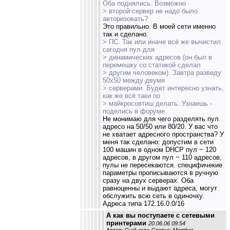
Оба поднялись. Возможно
> второй сервер не надо было
авторизовать?
Это правильно. В моей сети именно
так и сделано.
> ПС. Так или иначе всё же вычистил
сегодня пул для
> динамических адресов (он был в
перемешку со статикой сделал
> другим человеком). Завтра разведу
50х50 между двумя
> серверами. Будет интересно узнать,
как же всё таки по
> майкросовтиш делать. Узнаешь -
поделись в форуме.
Не монимаю для чего разделять пул
адресо на 50/50 или 80/20. У вас что
не хватает адресного пространства? У
меня так сделано: допустим в сети
100 машин в одном DHCP пул ~ 120
адресов, в другом пул ~ 110 адресов,
пулы не пересекаются. специфичекие
параметры прописываются в ручную
сразу на двух серверах. Оба
равноценны и выдают адреса, могут
обслужить всю сеть в одиночку.
Адреса типа 172.16.0.0/16
А как вы поступаете с сетевыми
принтерами
20.06.06 09:54