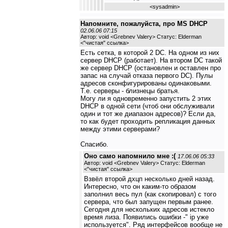
<
sysadmin
>
Напомните, пожалуйста, про MS DHCP
02.06.06 07:15
Автор: void <Grebnev Valery> Статус: Elderman
<
"чистая" ссылка
>
Есть сетка, в которой 2 DC. На одном из них
сервер DHCP (работает). На втором DC такой
же сервер DHCP (остановлен и оставлен про
запас на случай отказа первого DC). Пулы
адресов сконфигурированы одинаковыми.
Т.е. серверы - близнецы братья.
Могу ли я одновременно запустить 2 этих
DHCP в одной сети (чтоб они обслуживали
один и тот же диапазон адресов)? Если да,
то как будет проходить репликация данных
между этими серверами?
Спасибо.
Оно само напомнило мне :(
17.06.06 05:33
Автор: void <Grebnev Valery> Статус: Elderman
<
"чистая" ссылка
>
Взвёл второй дхцп несколько дней назад.
Интересно, что он каким-то образом
заполнил весь пул (как скопировал) с того
сервера, что был запущен первым ранее.
Сегодня для нескольких адресов истекло
время лиза. Появились ошибки -" ip уже
используется". Ряд интерфейсов вообще не