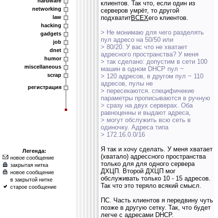
hardware
клиентов. Так что, если один из
networking
серверов умрёт, то другой
law
подхватит
ВСЕХ
его клиентов.
hacking
> Не монимаю для чего разделять
gadgets
пул адресо на 50/50 или
job
> 80/20. У вас что не хватает
dnet
адресного пространства? У меня
humor
> так сделано: допустим в сети 100
miscellaneous
машин в одном DHCP пул ~
scrap
> 120 адресов, в другом пул ~ 110
адресов, пулы не
регистрация
> пересекаются. специфичекие
параметры прописываются в ручную
> сразу на двух серверах. Оба
равноценны и выдают адреса,
> могут обслужить всю сеть в
одиночку. Адреса типа
> 172.16.0.0/16
Я так и хочу сделать. У меня хватает
Легенда:
(хватало) адрессного пространства
новое сообщение
только для для одного сервера
закрытая нитка
ДХЦП. Второй ДХЦП мог
новое сообщение
обслуживать только 10 - 15 адресов.
в закрытой нитке
Так что это теряло всякий смысл.
старое сообщение
ПС. Часть клиентов я передвину чуть
позже в другую сетку. Так, что будет
легче с адресами DHCP.