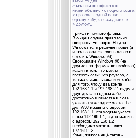
ветки, то для
> маленького офиса это
нерентабельно - от одного компа
> провода к одной ветке, к
одному хабу, от соседнего - к
> другому.
Прикол и немного флейм:
В общем случае правлильно
говоришь. Не спорю. Но для
Windows есть решение проще (я
использовал его очень давно в
сетках с Windows 98).
Своеобразие Windows 98 (на
других платформах не пробовал)
машин в том, что можно
построть сетки без раутера, a
только с использованием хабов.
Для того, чтобу два компа
192.168.1.1 и 192.168.2.1 видели
друг друга на одном хабе,
достаточно в качестве шлюза
указать тотже адрес хоста. Т.е.
для W98 машины с адресом
192.168.1.1 необходимо указать
шлюз 192.168.1.1, а для машины
с адресом 192.168.1.2
необходимо указать шлюз
192.168.1.2.
Конец прикола ещё таков -