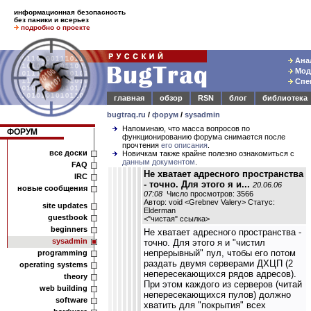
информационная безопасность
без паники и всерьез
подробно о проекте
Анал
Моде
Спец
главная
обзор
RSN
блог
библиотека
bugtraq.ru
/
форум
/
sysadmin
Напоминаю, что масса вопросов по
ФОРУМ
функционированию форума снимается после
прочтения
его описания
.
все доски
Новичкам также крайне полезно ознакомиться с
данным документом
.
FAQ
Не хватает адресного пространства
IRC
- точно. Для этого я и...
20.06.06
новые сообщения
07:08
Число просмотров: 3566
Автор: void <Grebnev Valery> Статус:
site updates
Elderman
guestbook
<
"чистая" ссылка
>
beginners
Не хватает адресного пространства -
sysadmin
точно. Для этого я и "чистил
непрерывный" пул, чтобы его потом
programming
раздать двумя серверами ДХЦП (2
operating systems
непересекающихся рядов адресов).
theory
При этом каждого из серверов (читай
web building
непересекающихся пулов) должно
software
хватить для "покрытия" всех