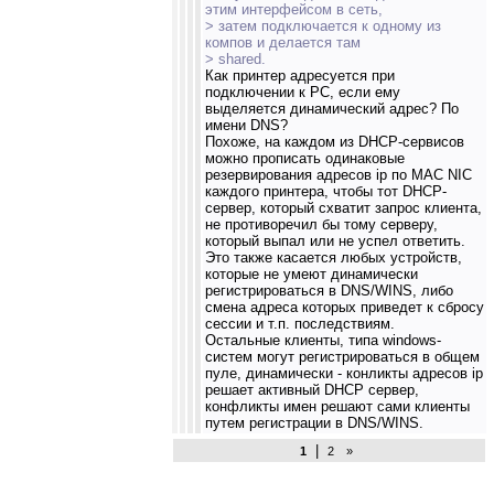
этим интерфейсом в сеть,
> затем подключается к одному из
компов и делается там
> shared.
Как принтер адресуется при
подключении к РС, если ему
выделяется динамический адрес? По
имени DNS?
Похоже, на каждом из DHCP-сервисов
можно прописать одинаковые
резервирования адресов ip по MAC NIC
каждого принтера, чтобы тот DHCP-
сервер, который схватит запрос клиента,
не противоречил бы тому серверу,
который выпал или не успел ответить.
Это также касается любых устройств,
которые не умеют динамически
регистрироваться в DNS/WINS, либо
смена адреса которых приведет к сбросу
сессии и т.п. последствиям.
Остальные клиенты, типа windows-
систем могут регистрироваться в общем
пуле, динамически - конликты адресов ip
решает активный DHCP сервер,
конфликты имен решают сами клиенты
путем регистрации в DNS/WINS.
|
1
2
»