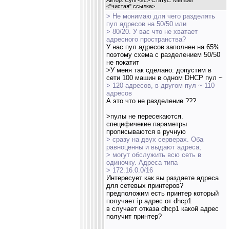
Автор: Cyril <sc> Статус: Member
<
"чистая" ссылка
>
> Не монимаю для чего разделять
пул адресов на 50/50 или
> 80/20. У вас что не хватает
адресного пространства?
У нас пул адресов заполнен на 65%
поэтому схема с разделением 50/50
не покатит
>У меня так сделано: допустим в
сети 100 машин в одном DHCP пул ~
> 120 адресов, в другом пул ~ 110
адресов
А это что не разделение ???
>пулы не пересекаются.
специфичекие параметры
прописываются в ручную
> сразу на двух серверах. Оба
равноценны и выдают адреса,
> могут обслужить всю сеть в
одиночку. Адреса типа
> 172.16.0.0/16
Интересует как вы раздаете адреса
для сетевых принтеров?
предположим есть принтер который
получает ip адрес от dhcp1
в случает отказа dhcp1 какой адрес
получит принтер?