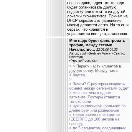
неоправдано, вдруг где-то надо
будет организовать другую
подсетку или с кем-то из другой
локалки сконнектится. Причем на
DHCP серваке это (изменение
маски) делается легко. На то он и
сервак, что хранится и
управляется все централизовано.
Мне надо будет фильтровать
трафик, между сетями.
Начальство...
22.06.06 04:32
Автор: void <Grebnev Valery> Статус:
Elderman
<
"чистая" ссылка
>
> > Пересу часть клиентов в
другую сетку. Между ними
> раутер.
>
> Зачем? С роутером скорость
обмена между сегментами будет
> меньше, чем в одном
сегменте. Роутеры ставятся
только если
> нужно связывать большие по
длине сети или разнесеные
> территориально исходя из
IEEE/RFC до 100 метров на
провод,
> до 5 сегментов, соединенных