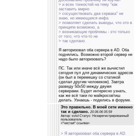
> и всех тонкостей на тему "как
заставить мирно
> сосуществовать два сервака" не
знаю, но имеющаяся инфа
> позволяет сделать выводы, что это в
принципе возможно, а
> возникающие проблемы - это только
от того, что что-то не
> так сделано.
Я авторизовал оба сервера в AD. Оба
поднялись. Возможно второй сервер не
надо было авторизовать?
ПС. Так или иначе всё же вычистил
сегодня пул для динамических адресов
(он был в перемешку со статикой
сделал другим человеком). Завтра
разведу 50х50 между двумя
серверами. Будет интересно узнать,
как же всё таки по майкросовтиш
делать. Узнаешь - поделись в форуме.
Это правильно. В моей сети именно
так и сделано.
20.06.06 05:59
Автор: svtvl Статус: Незарегистрированный
пользователь
<
"чистая" ссылка
>
> Я авторизовал оба сервера в AD.