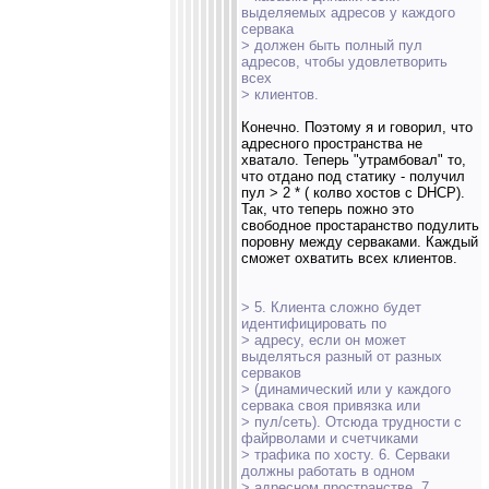
выделяемых адресов у каждого
сервака
> должен быть полный пул
адресов, чтобы удовлетворить
всех
> клиентов.
Конечно. Поэтому я и говорил, что
адресного пространства не
хватало. Теперь "утрамбовал" то,
что отдано под статику - получил
пул > 2 * ( колво хостов с DHCP).
Так, что теперь пожно это
свободное простаранство подулить
поровну между серваками. Каждый
сможет охватить всех клиентов.
> 5. Клиента сложно будет
идентифицировать по
> адресу, если он может
выделяться разный от разных
серваков
> (динамический или у каждого
сервака своя привязка или
> пул/сеть). Отсюда трудности с
файрволами и счетчиками
> трафика по хосту. 6. Серваки
должны работать в одном
> адресном пространстве. 7.