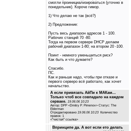
смогли проинициализироваться (уточню в
понедельник). Короче гимор.
1) Что делаю не так (всё?)
2) Предложение:
Пусть весь диапазон адресов 1 - 100.
Рабочих станций 70 -80.
Тогда на первом сервере DHCP делаем
рабочий диапазон 1-80; на втором 20 -100.
Поинт - немного уменьшиться риск?
Как быть и что думаете?
Спасибо.
ПС.
Как и раньше надо, чтобы при отказе и
первого серверо всё работало, как хочет
начальство.
А если привязать АйПи к МАКам...
Только чтоб все совпадало на каждом
серваке.
19.06.06 10:23
Автор: DPP <Dmitry P. Pimenov> Статус: The
Elderman
Отредактировано
19.06.06 10:23
Количество
правок: 1
<
"чистая" ссылка
>
Впринципе да. А вот если ето делать