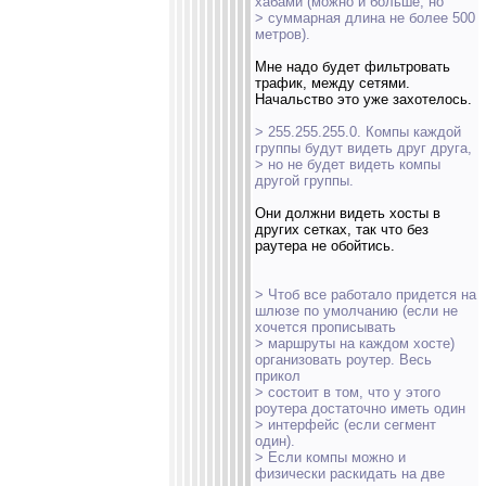
хабами (можно и больше, но
> суммарная длина не более 500
метров).
Мне надо будет фильтровать
трафик, между сетями.
Начальство это уже захотелось.
> 255.255.255.0. Компы каждой
группы будут видеть друг друга,
> но не будет видеть компы
другой группы.
Они должни видеть хосты в
других сетках, так что без
раутера не обойтись.
> Чтоб все работало придется на
шлюзе по умолчанию (если не
хочется прописывать
> маршруты на каждом хосте)
организовать роутер. Весь
прикол
> состоит в том, что у этого
роутера достаточно иметь один
> интерфейс (если сегмент
один).
> Если компы можно и
физически раскидать на две