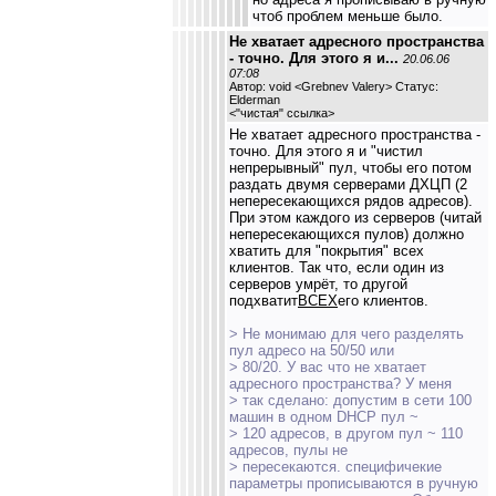
чтоб проблем меньше было.
Не хватает адресного пространства
- точно. Для этого я и...
20.06.06
07:08
Автор: void <Grebnev Valery> Статус:
Elderman
<
"чистая" ссылка
>
Не хватает адресного пространства -
точно. Для этого я и "чистил
непрерывный" пул, чтобы его потом
раздать двумя серверами ДХЦП (2
непересекающихся рядов адресов).
При этом каждого из серверов (читай
непересекающихся пулов) должно
хватить для "покрытия" всех
клиентов. Так что, если один из
серверов умрёт, то другой
подхватит
ВСЕХ
его клиентов.
> Не монимаю для чего разделять
пул адресо на 50/50 или
> 80/20. У вас что не хватает
адресного пространства? У меня
> так сделано: допустим в сети 100
машин в одном DHCP пул ~
> 120 адресов, в другом пул ~ 110
адресов, пулы не
> пересекаются. специфичекие
параметры прописываются в ручную