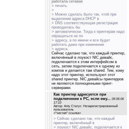
работала сетевая
> печать.
>
> Можно сделать было так, чтоб при
выделении адреса DHCP в
> DNS соответствующая регистрация
проводилась бы
> автоматически. Тогда к принтерам надо
обращаться не по
> адресу, а по имени и все будет
работать даже при изменении
> адреса.
Сейчас сделано так, что каждый принтер,
включённый в лоукост NIC девайс,
подключается к этим интерфейсом в
сеть, затем подключается к одному из
компов и делается там shared. Тем, кому
надо этот принтер, используют этот
shared принтер. NIC девайсы принтерров
не являются полноценными принт-
серверами.
Как принтер адресуется при
подключении к РС, если ему...
09.06.06
17:10
Автор: Anty Статус: Незарегистрированный
пользователь
<
"чистая" ссылка
>
> Сейчас сделано так, что каждый
принтер, включённый в
> лоукост NIC девайс, подключается к