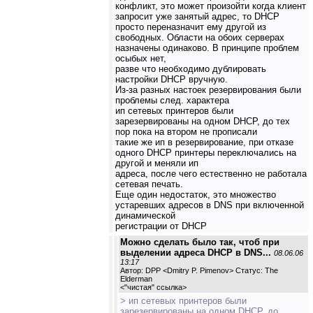
конфликт, это может произойти когда клиент
запросит уже занятый адрес, то DHCP
просто переназначит ему другой из
свободных. Области на обоих серверах
назначены одинаково. В принципе проблем
осыбых нет,
разве что необходимо дублировать
настройки DHCP вручную.
Из-за разных настоек резервирования были
проблемы след. характера
ип сетевых принтеров были
зарезервированы на одном DHCP, до тех
пор пока на втором не прописали
такие же ип в резервирование, при отказе
одного DHCP принтеры переключались на
другой и меняли ип
адреса, после чего естественно не работала
сетевая печать.
Еще один недостаток, это множество
устаревших адресов в DNS при включенной
динамической
регистрации от DHCP
Можно сделать было так, чтоб при
выделении адреса DHCP в DNS...
08.06.06
13:17
Автор: DPP <Dmitry P. Pimenov> Статус: The
Elderman
<
"чистая" ссылка
>
> ип сетевых принтеров были
зарезервированы на одном DHCP, до