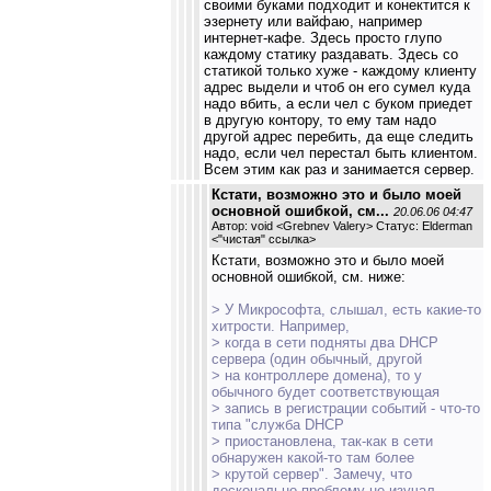
своими буками подходит и конектится к
эзернету или вайфаю, например
интернет-кафе. Здесь просто глупо
каждому статику раздавать. Здесь со
статикой только хуже - каждому клиенту
адрес выдели и чтоб он его сумел куда
надо вбить, а если чел с буком приедет
в другую контору, то ему там надо
другой адрес перебить, да еще следить
надо, если чел перестал быть клиентом.
Всем этим как раз и занимается сервер.
Кстати, возможно это и было моей
основной ошибкой, см...
20.06.06 04:47
Автор: void <Grebnev Valery> Статус: Elderman
<
"чистая" ссылка
>
Кстати, возможно это и было моей
основной ошибкой, см. ниже:
> У Микрософта, слышал, есть какие-то
хитрости. Например,
> когда в сети подняты два DHCP
сервера (один обычный, другой
> на контроллере домена), то у
обычного будет соответствующая
> запись в регистрации событий - что-то
типа "служба DHCP
> приостановлена, так-как в сети
обнаружен какой-то там более
> крутой сервер". Замечу, что
досконально проблему не изучал