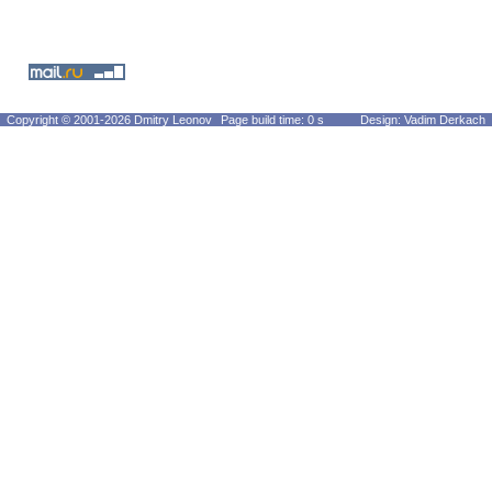
Copyright © 2001-2026 Dmitry Leonov
Page build time: 0 s
Design: Vadim Derkach