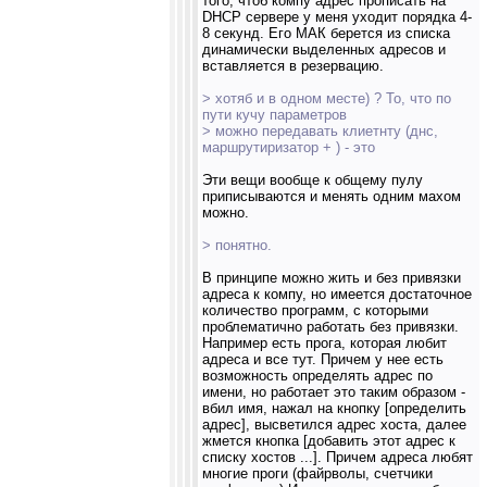
того, чтоб компу адрес прописать на
DHCP сервере у меня уходит порядка 4-
8 секунд. Его МАК берется из списка
динамически выделенных адресов и
вставляется в резервацию.
> хотяб и в одном месте) ? То, что по
пути кучу параметров
> можно передавать клиетнту (днс,
маршрутиризатор + ) - это
Эти вещи вообще к общему пулу
приписываются и менять одним махом
можно.
> понятно.
В принципе можно жить и без привязки
адреса к компу, но имеется достаточное
количество программ, с которыми
проблематично работать без привязки.
Например есть прога, которая любит
адреса и все тут. Причем у нее есть
возможность определять адрес по
имени, но работает это таким образом -
вбил имя, нажал на кнопку [определить
адрес], высветился адрес хоста, далее
жмется кнопка [добавить этот адрес к
списку хостов ...]. Причем адреса любят
многие проги (файрволы, счетчики