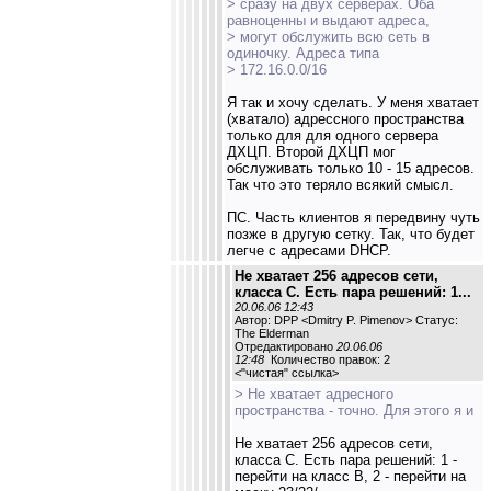
> сразу на двух серверах. Оба
равноценны и выдают адреса,
> могут обслужить всю сеть в
одиночку. Адреса типа
> 172.16.0.0/16
Я так и хочу сделать. У меня хватает
(хватало) адрессного пространства
только для для одного сервера
ДХЦП. Второй ДХЦП мог
обслуживать только 10 - 15 адресов.
Так что это теряло всякий смысл.
ПС. Часть клиентов я передвину чуть
позже в другую сетку. Так, что будет
легче с адресами DHCP.
Не хватает 256 адресов сети,
класса С. Есть пара решений: 1...
20.06.06 12:43
Автор: DPP <Dmitry P. Pimenov> Статус:
The Elderman
Отредактировано
20.06.06
12:48
Количество правок: 2
<
"чистая" ссылка
>
> Не хватает адресного
пространства - точно. Для этого я и
Не хватает 256 адресов сети,
класса С. Есть пара решений: 1 -
перейти на класс В, 2 - перейти на