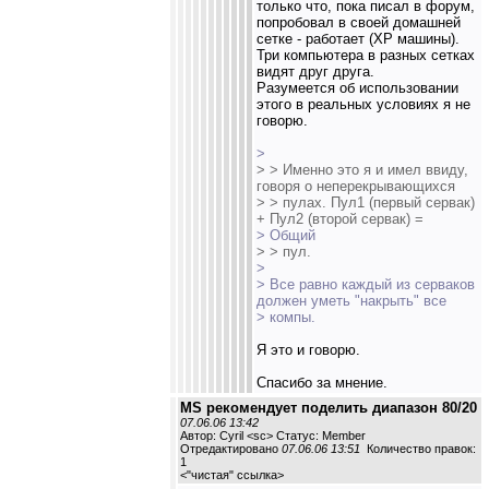
только что, пока писал в форум,
попробовал в своей домашней
сетке - работает (XP машины).
Три компьютера в разных сетках
видят друг друга.
Разумеется об использовании
этого в реальных условиях я не
говорю.
>
> > Именно это я и имел ввиду,
говоря о неперекрывающихся
> > пулах. Пул1 (первый сервак)
+ Пул2 (второй сервак) =
> Общий
> > пул.
>
> Все равно каждый из серваков
должен уметь "накрыть" все
> компы.
Я это и говорю.
Спасибо за мнение.
MS рекомендует поделить диапазон 80/20
07.06.06 13:42
Автор: Cyril <sc> Статус: Member
Отредактировано
07.06.06 13:51
Количество правок:
1
<
"чистая" ссылка
>