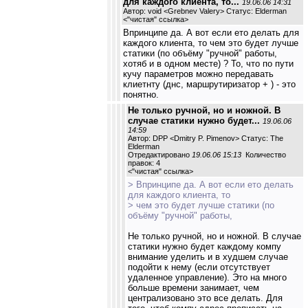
для каждого клиента, то...
19.06.06 14:31
Автор: void <Grebnev Valery> Статус: Elderman
<
"чистая" ссылка
>
Впринципе да. А вот если ето делать для
каждого клиента, то чем это будет лучше
статики (по объёму "ручной" работы,
хотяб и в одном месте) ? То, что по пути
кучу параметров можно передавать
клиетнту (днс, маршрутиризатор + ) - это
понятно.
Не только ручной, но и ножной. В
случае статики нужно будет...
19.06.06
14:59
Автор: DPP <Dmitry P. Pimenov> Статус: The
Elderman
Отредактировано
19.06.06 15:13
Количество
правок: 4
<
"чистая" ссылка
>
> Впринципе да. А вот если ето делать
для каждого клиента, то
> чем это будет лучше статики (по
объёму "ручной" работы,
Не только ручной, но и ножной. В случае
статики нужно будет каждому компу
внимание уделить и в худшем случае
подойти к нему (если отсутствует
удаленное управление). Это на много
больше времени занимает, чем
централизовано это все делать. Для