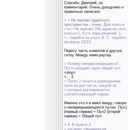
Спасибо, Дмитрий, за
комментарий. Очень доходчиво и
правильно написано.
> > Не хватает адресного
пространства - точно. Для этого я
> и > Не хватает 256 адресов сети,
класса С. Есть пара решений: 1
> - перейти на класс В, 2 - перейти
на маску 23/22/...
Пересу часть клиентов в другую
сетку. Между ними раутер.
> Почему непересекающиеся?...
Пусть раздают один общий пул.
<skip>
>... 3.
> Пункт 2 лечится разведением
пула на две части, каждой из
> которых распоряжается
соответствующий сервак.
Именно это я и имел ввиду, говоря
о неперекрывающихся пулах. Пул1
(первый сервак) + Пул2 (второй
сервак) = Общий пул.
> 4. В пункте 3
> касаемо динамически