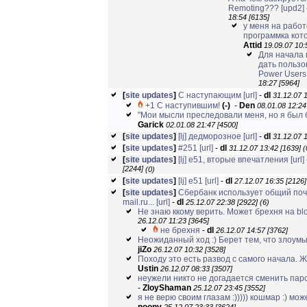
Remoting??? [upd2]
18:54 [6135]
у меня на работ
программка кото
Attid
19.09.07 10:
Для начала
дать пользо
Power Users
18:27 [5964]
[
site updates
]
С наступающим
[url]
-
dl
31.12.07 1
+1 С наступившим!
(-)
-
Den
08.01.08 12:24
"Мои мысли преследовали меня, но я был б
Garick
02.01.08 21:47 [4500]
[
site updates
]
[lj] дедморозное
[url]
-
dl
31.12.07 1
[
site updates
]
#251
[url]
-
dl
31.12.07 13:42 [1639]
(
[
site updates
]
[lj] e51, вторые впечатления
[url]
[2244]
(0)
[
site updates
]
[lj] e51
[url]
-
dl
27.12.07 16:35 [2126]
[
site updates
]
Сбербанк использует общий поч
mail.ru...
[url]
-
dl
25.12.07 22:38 [2922]
(6)
Не знаю ккому верить. Может брехня на blog
26.12.07 11:23 [3645]
не брехня
-
dl
26.12.07 14:57 [3762]
Неожиданный ход :) Берет тем, что злоумы
jiZo
26.12.07 10:32 [3528]
Походу это есть развод с самого начала. Жд
Ustin
26.12.07 08:33 [3507]
неужели никто не догадается сменить парол
-
ZloyShaman
25.12.07 23:45 [3552]
я не верю своим глазам :))))) кошмар :) може