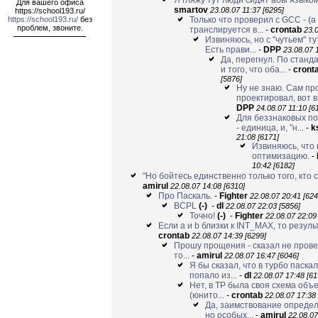
Я гляжу тут люди сидят абы языком
Для вашего офиса
smartov
23.08.07 11:37 [6295]
https://school193.ru/
https://school193.ru/
без
Только что проверил с GCC - (a +
проблем, звоните.
транслируется в...
-
crontab
23.0
Извиняюсь, но с "чутьем" ту
Есть прави...
-
DPP
23.08.07 
Да, перегнул. По станд
и того, что оба...
-
cront
[5876]
Ну не знаю. Сам пр
проектировал, вот в
DPP
24.08.07 11:10 [6
Для беззнаковых по
- единица, и, "н...
-
k
21:08 [6171]
Извиняюсь, что н
оптимизацию.
-
10:42 [6182]
"Но бойтесь единственно только того, кто с
amirul
22.08.07 14:08 [6310]
Про Паскаль.
-
Fighter
22.08.07 20:41 [624
BCPL
(-)
-
dl
22.08.07 22:03 [5856]
Точно!
(-)
-
Fighter
22.08.07 22:09
Если a и b близки к INT_MAX, то резуль
crontab
22.08.07 14:39 [6299]
Прошу прощения - сказал не прове
то...
-
amirul
22.08.07 16:47 [6046]
Я бы сказал, что в турбо паск
попало из...
-
dl
22.08.07 17:48 [61
Нет, в TP была своя схема объ
(юнито...
-
crontab
22.08.07 17:38 
Да, заимствование определ
но особых...
-
amirul
22.08.07