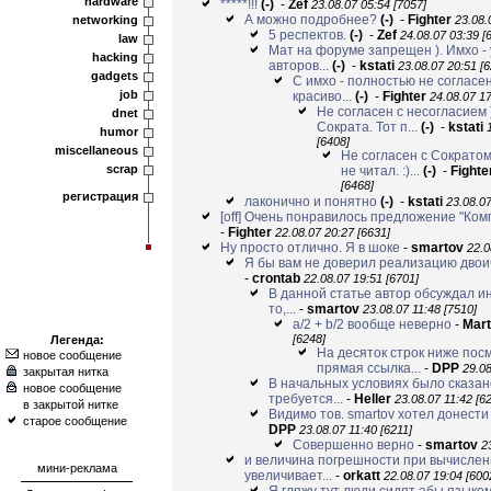
hardware
*****!!!
(-)
-
Zef
23.08.07 05:54 [7057]
А можно подробнее?
(-)
-
Fighter
networking
23.08.
5 респектов.
(-)
-
Zef
24.08.07 03:39 [
law
Мат на форуме запрещен ). Имхо -
hacking
авторов...
(-)
-
kstati
23.08.07 20:51 [6
gadgets
С имхо - полностью не согласен
job
красиво...
(-)
-
Fighter
24.08.07 17
Не согласен с несогласием 
dnet
Сократа. Тот п...
(-)
-
kstati
humor
[6408]
miscellaneous
Не согласен с Сократом
scrap
не читал. :)...
(-)
-
Fighte
[6468]
регистрация
лаконично и понятно
(-)
-
kstati
23.08.07
[off] Очень понравилось предложение "Комп
-
Fighter
22.08.07 20:27 [6631]
Ну просто отлично. Я в шоке
-
smartov
22.0
Я бы вам не доверил реализацию двоичн
-
crontab
22.08.07 19:51 [6701]
В данной статье автор обсуждал ин
то,...
-
smartov
23.08.07 11:48 [7510]
a/2 + b/2 вообще неверно
-
Mar
[6248]
Легенда:
На десяток строк ниже пос
новое сообщение
прямая ссылка...
-
DPP
29.08
закрытая нитка
В начальных условиях было сказан
новое сообщение
требуется...
-
Heller
23.08.07 11:42 [6
в закрытой нитке
Видимо тов. smartov хотел донести
старое сообщение
DPP
23.08.07 11:40 [6211]
Совершенно верно
-
smartov
2
и величина погрешности при вычислен
мини-реклама
увеличивает...
-
orkatt
22.08.07 19:04 [600