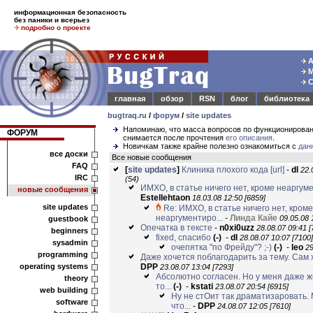
информационная безопасность
без паники и всерьез
подробно о проекте
А
М
С
главная
обзор
RSN
блог
библиотека
bugtraq.ru
/
форум
/
site updates
Напоминаю, что масса вопросов по функционирова
ФОРУМ
снимается после прочтения
его описания
.
Новичкам также крайне полезно ознакомиться с
дан
все доски
Все новые сообщения
FAQ
[
site updates
]
Клиника плохого кода
[url]
-
dl
22.
IRC
(54)
ИМХО, в статье ничего нет, кроме неаргуме
новые сообщения
Estellehtaon
18.03.08 12:50 [6859]
site updates
Re: ИМХО, в статье ничего нет, кроме
неаргументиро...
-
Линда
Кайе
09.05.08 
guestbook
Опечатка в тексте
-
n0xi0uzz
28.08.07 09:41 [
beginners
fixed, спасибо
(-)
-
dl
28.08.07 10:07 [7100]
sysadmin
очепятка "по Фрейду"? ;-)
(-)
-
leo
29
programming
Даже хочется поблагодарить за тему. Сам х
operating systems
DPP
23.08.07 13:04 [7293]
Абсолютно согласен. Но у меня даже ж
theory
то...
(-)
-
kstati
23.08.07 20:54 [6915]
web building
Ну не стОит так драматизаровать.
software
что...
-
DPP
24.08.07 12:05 [7610]