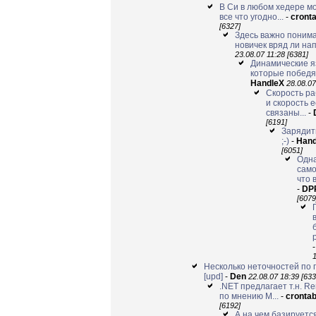
В Си в любом хедере м
все что угодно...
-
cront
[6327]
Здесь важно понима
новичек вряд ли нап
23.08.07 11:28 [6381]
Динамические яз
которые победят 
HandleX
28.08.07
Скорость р
и скорость 
связаны...
-
[6191]
Зарядит
;-)
-
Hand
[6051]
Одна
само
что 
-
DP
[6079
1
Несколько неточностей по
[upd]
-
Den
22.08.07 18:39 [633
.NET предлагает т.н. R
по мнению M...
-
cronta
[6192]
А на чем базируетс