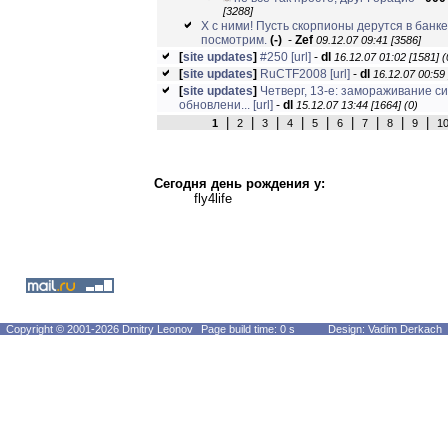
[3288]
Х с ними! Пусть скорпионы дерутся в банке
посмотрим.
(-)
-
Zef
09.12.07 09:41 [3586]
[
site updates
]
#250
[url]
-
dl
16.12.07 01:02 [1581]
(
[
site updates
]
RuCTF2008
[url]
-
dl
16.12.07 00:59 
[
site updates
]
Четверг, 13-е: замораживание с
обновлени...
[url]
-
dl
15.12.07 13:44 [1664]
(0)
|
|
|
|
|
|
|
|
|
1
2
3
4
5
6
7
8
9
1
Сегодня день рождения у:
fly4life
Copyright © 2001-2026 Dmitry Leonov
Page build time: 0 s
Design: Vadim Derkach