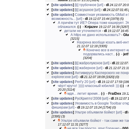
noonv
25.12.07 23:33 [3624]
[
site updates
]
[lj] трубочное
[url]
-
dl
24.12.07 20:0
[
site updates
]
[lj] асушное
[url]
-
dl
24.12.07 01:45 
[
site updates
]
Совместная уязвимость GMail и 
возможность...
[url]
-
dl
19.12.07 15:44 [1979]
(5)
А причём тут ИЕ? Опера тоже кэширует. Эт
облажался.
(-)
-
Knjazev
19.12.07 16:39 [3287]
детали не уточняются
-
dl
19.12.07 16:45
А https не дано использовать?
-
Glu
[3215]
Нахрена вообще юзать веб-ин
21.12.07 12:18 [3305]
Конечно все в интернет-
подорвались наст...
(-)
-
jetf
[3204]
[
site updates
]
[lj] жабролуксное
[url]
-
dl
22.12.07 
[
site updates
]
[lj] жаберное
[url]
-
dl
21.12.07 21:10
[
site updates
]
Антивирусу Касперского не пон
explorer.exe
[url]
-
dl
21.12.07 18:09 [1920]
(0)
[
site updates
]
Perl'у 20
[url]
-
dl
19.12.07 17:59 [186
чёрт! круто! :))))) классный юбилей :)))
(-)
-
20:20 [3114]
мдя... летит время...
(-)
-
FraiDex
19.1
[
site updates
]
РусКрипто’2008
[url]
-
dl
19.12.07 1
[
site updates
]
Уязвимость в Google Toolbar от
фишерам
[url]
-
dl
19.12.07 15:24 [1754]
(0)
[
site updates
]
Ультре объявили бойкот
[url]
-
dl
[2395]
(3)
Ультре объявили бойкот - так сами же так
17.12.07 11:31 [3277]
не все так просто, друг Горацио
-
000