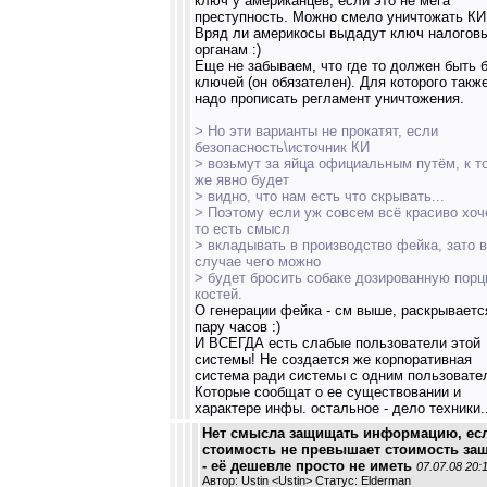
ключ у американцев, если это не мега
преступность. Можно смело уничтожать КИ
Вряд ли америкосы выдадут ключ налогов
органам :)
Еще не забываем, что где то должен быть 
ключей (он обязателен). Для которого такж
надо прописать регламент уничтожения.
> Но эти варианты не прокатят, если
безопасность\источник КИ
> возьмут за яйца официальным путём, к т
же явно будет
> видно, что нам есть что скрывать...
> Поэтому если уж совсем всё красиво хоч
то есть смысл
> вкладывать в производство фейка, зато в
случае чего можно
> будет бросить собаке дозированную пор
костей.
О генерации фейка - см выше, раскрываетс
пару часов :)
И ВСЕГДА есть слабые пользователи этой
системы! Не создается же корпоративная
система ради системы с одним пользовате
Которые сообщат о ее существовании и
характере инфы. остальное - дело техники...
Нет смысла защищать информацию, есл
стоимость не превышает стоимость за
- её дешевле просто не иметь
07.07.08 20:
Автор: Ustin <Ustin> Статус: Elderman