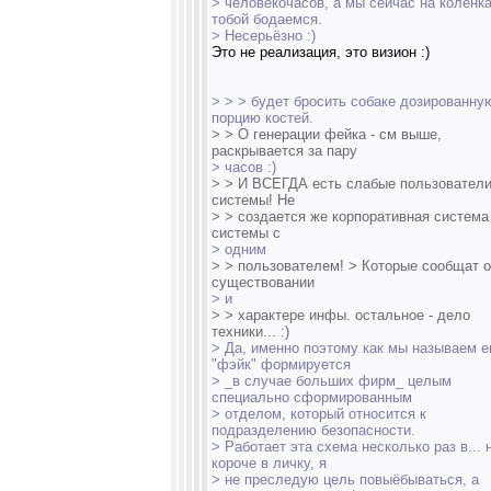
> человекочасов, а мы сейчас на коленка
тобой бодаемся.
> Несерьёзно :)
Это не реализация, это визион :)
> > > будет бросить собаке дозированну
порцию костей.
> > О генерации фейка - см выше,
раскрывается за пару
> часов :)
> > И ВСЕГДА есть слабые пользователи
системы! Не
> > создается же корпоративная система
системы с
> одним
> > пользователем! > Которые сообщат о
существовании
> и
> > характере инфы. остальное - дело
техники... :)
> Да, именно поэтому как мы называем е
"фэйк" формируется
> _в случае больших фирм_ целым
специально сформированным
> отделом, который относится к
подразделению безопасности.
> Работает эта схема несколько раз в... 
короче в личку, я
> не преследую цель повыёбываться, а