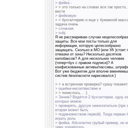
> фейка -
> > это только на словах все так просто, 
вести
> фейковую
> > бухгалтерию и еще с бумажной массо
задача очень
> сложная.
> subj
Я не рассмариваю случаи нецелесообра
защиты. Все мои посты только для
информации, которую целесообразно
защищать. Сколько в МО (или УА )стоит 
отмазки от зоны? Несколько десятков
килобаксов? А для нескольких человек
(топер+бух с правом подписи)? А
конфискованные активы/пассивы, штрафы
Вот уже бюджетик для вполне вменяемы
систем безопасноти нарисовался:)
> > а встречная проверка? сразу покажет
> ошибки-несоотвествие и
> > понеслось... :)
> Зачем? Ведётся 2 бухгалтерии, одну и
которых можно
> проверять, другую нежелательно (при 
вторая может быть
> подмножеством первой). Тогда первая 
играть роль
> фейка. Абсолютно грубый пример, но е
тему доработать