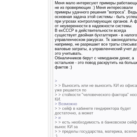
Меня мало интересуют примеры работающи
не из проверяющих :) Меня интересовали
примеры удачного решения "вопроса". Вед
основная задача этой системы - быть успе
при угрозах контроллирующих органов. А 
от неуверенности в надежности системы.
В ехСССР в действительности всегда
существует двойная бухгалтерия - в налог
управленческом ракурсах. Тк законодатель
например, не разрешает все траты списыва
валовые затраты, а управленческий учет д
это учитывать.
Обналичников берут с чемоданом денег, а
остальное - это повод раскрутить на больш
фактов :)
>
> > Выносить или не выносить КИ из офиса
уже решается по
> > стойкости "человеческого фактора" но
КИ.
> Возможно
> > сейф в кабинете гендиректора будет
достаточно, а может
> и
> > есть необходимость в банковском сейф
вынос КИ за
> > пределы государства, материка, вселе
:)