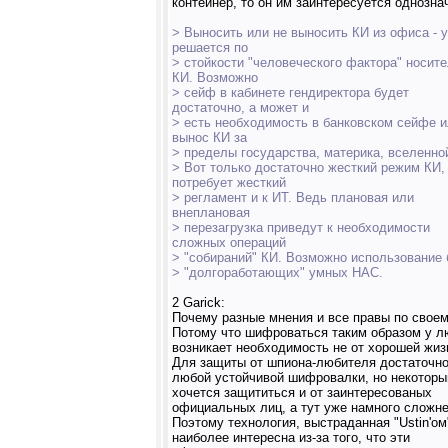
контейнер, то он им заинтересуется однозна
> Выносить или не выносить КИ из офиса - 
решается по
> стойкости "человеческого фактора" носит
КИ. Возможно
> сейф в кабинете гендиректора будет
достаточно, а может и
> есть необходимость в банковском сейфе 
вынос КИ за
> пределы государства, материка, вселенной
> Вот только достаточно жесткий режим КИ,
потребует жесткий
> регламент и к ИТ. Ведь плановая или
внеплановая
> перезагрузка приведут к необходимости
сложных операций
> "собираний" КИ. Возможно использование
> "долгоработающих" умных НАС.
2 Garick:
Почему разные мнения и все правы по свое
Потому что шифроваться таким образом у 
возникает необходимость не от хорошей жиз
Для защиты от шпиона-любителя достаточн
любой устойчивой шифровалки, но некотор
хочется защититься и от заинтересованых
официальных лиц, а тут уже намного сложне
Поэтому технология, выстраданная "Ustin'ом
наиболее интересна из-за того, что эти