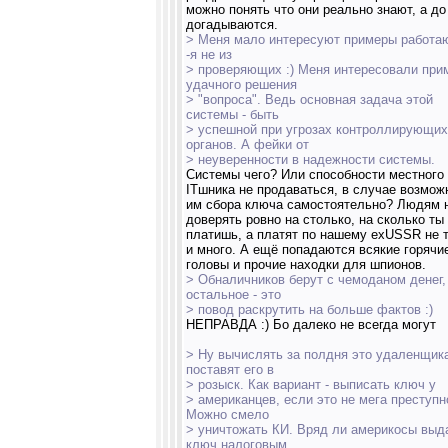
можно понять что они реально знают, а до
догадываются.
> Меня мало интересуют примеры работ
-я не из
> проверяющих :) Меня интересовали при
удачного решения
> "вопроса". Ведь основная задача этой
системы - быть
> успешной при угрозах контроллирующих
органов. А фейки от
> неуверенности в надежности системы.
Системы чего? Или способности местного
ITшника не продаваться, в случае возмож
им сбора ключа самостоятельно? Людям 
доверять ровно на столько, на сколько ты
платишь, а платят по нашему exUSSR не 
и много. А ещё попадаются всякие горячи
головы и прочие находки для шпионов.
> Обналичников берут с чемоданом денег,
остальное - это
> повод раскрутить на больше фактов :)
НЕПРАВДА :) Бо далеко не всегда могут
> Ну вычислять за полдня это удаленщик
поставят его в
> розыск. Как вариант - выписать ключ у
> американцев, если это не мега преступн
Можно смело
> уничтожать КИ. Вряд ли америкосы выд
ключ налоговым