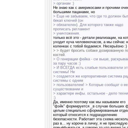
> органам :)
Не знаю как с америкосами и прочими оче
большими пацанами, но
> Еще не забываем, что где то должен бы
бекап ключей (он
> обязателен). Для которого также надо
прописать регламент
> уничтожения.
только всё это - детали реализации, на к
уходит куча человекочасов, а мы сейчас 
коленках с тобой бодаемся. Несерьёзно :)
> > будет бросить собаке дозированную 
костей.
> О генерации фейка - см выше, раскрыва
за пару часов :)
> И ВСЕГДА есть слабые пользователи эт
системы! Не
> создается же корпоративная система ра
системы с одним
> пользователем! > Которые сообщат о ее
существовании и
> характере инфы. остальное - дело техник
:)
Да, именно поэтому как мы называем его
"фэйк" формируется _в случае больших 
целым специально сформированным отде
который относится к подразделению
безопасности. Работает эта схема нескол
раз в... ну короче в личку, я не преследую
повыёбываться, а говорю то что видел \и