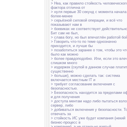
> Неа, как правило стойкость человеческог
фактора отлична от
> нуля первые 30 секунд с момента начала
более-менее
> серьёзной силовой операции, и всё что
показывают нам в
> боевиках не соответствует действительно
Бит сам не был,
> слава богу, но был впечатлён работой бо
> Говорить что-то по теме однозначно
приходится, и лучше бы
> позаботиться заранее о том, чтобы это чт
было как можно
> более правдоподобно. Или, если это вле
слишком много
> издержек (скупой в данном случае плати
существенно
> больше), можно сделать так: система
включается местным IT и
> требует согласование включения с
безопасностью.
> Безопасность находится за пределами о
и для получения
> доступа ментам надо либо пытаться взл
сервер, либо
> добиваться включения у безопасности. Т
отвечать за
> стойкость ИС уже будет компания (некий
бизнес-процесс в
> компании), а не отдельно взятый