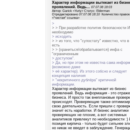
Характер информации вытекает из бизне
проявлений. Ведь...
07.07.08 18:03
Автор: Garick <Yuriy> Статус: Elderman
Отредактировано
07.07.08 18:10
Количество правок:
<
"чистая" ссылка
>
>
> > При разработке политик безопасности 
необходимо
> исходить
> > из того, что "супостату" известно, что 
есть
> > (храниться/обрабатывается) инфа с
"ограниченным
> доступом".
> Да, но при этом не известна сама инфор
(возможно даже
> её характер). Из этого собсно и следует
концепция наличия
> "некритичного дублёра" критичной
информации.
Характер информации вытекает из бизнес
проявлений. Ведь информация - это отраж
бизнеса. И просто так внеплановые проверк
происходят. Проверяющие также оптимизи
свою деятельность. Если пришли с проверк
значит есть наработки. И бизнес аналитики 
проверяющих не плохие, а вот системных
аналитиков привлекут по необходимости :) 
позиция кирпича - только будет сильнее зли
но никак не введет в заблуждение. Генерац