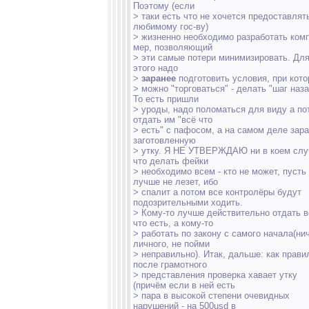
Поэтому (если
> таки есть что не хочется предоставлят
любимому гос-ву)
> жизненно необходимо разработать ком
мер, позволяющий
> эти самые потери минимизировать. Дл
этого надо
>
заранее
подготовить условия, при кот
> можно "торговаться" - делать "шаг наза
То есть пришли
> уроды, надо поломаться для виду а по
отдать им "всё что
> есть" с пафосом, а на самом деле зар
заготовленную
> утку. Я НЕ УТВЕРЖДАЮ ни в коем слу
что делать фейки
> необходимо всем - кто не может, пусть
лучше не лезет, ибо
> спалит а потом все контролёры будут
подозрительными ходить.
> Кому-то лучше действительно отдать в
что есть, а кому-то
> работать по закону с самого начала(ни
личного, не пойми
> неправильно). Итак, дальше: как прави
после грамотного
> представления проверка хавает утку
(причём если в ней есть
> пара в высокой степени очевидных
нарушений - на 500usd в