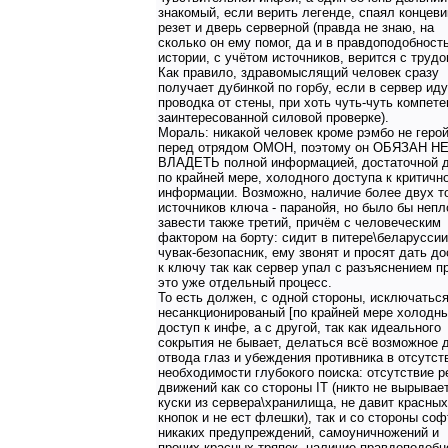
знакомый, если верить легенде, спаял концеви
резет и дверь серверной (правда не знаю, на
сколько он ему помог, да и в правдоподобност
истории, с учётом источников, верится с трудо
Как правило, здравомыслящий человек сразу
получает дубинкой по горбу, если в сервер иду
проводка от стены, при хоть чуть-чуть компете
заинтересованной силовой проверке).
Мораль: никакой человек кроме рэмбо не геро
перед отрядом ОМОН, поэтому он ОБЯЗАН Н
ВЛАДЕТЬ полной информацией, достаточной д
по крайней мере, холодного доступа к критичн
информации. Возможно, наличие более двух то
источников ключа - паранойя, но было бы непл
завести также третий, причём с человеческим
фактором на борту: сидит в питере\беларуссии
чувак-безопасник, ему звонят и просят дать до
к ключу так как сервер упал с разъяснением п
это уже отдельный процесс.
То есть должен, с одной стороны, исключатьс
несанкционированый [по крайней мере холодны
доступ к инфе, а с другой, так как идеального
сокрытия не бывает, делаться всё возможное 
отвода глаз и убеждения противника в отсутст
необходимости глубокого поиска: отсутствие р
движений как со стороны IT (никто не вырывае
куски из сервера\хранилища, не давит красных
кнопок и не ест флешки), так и со стороны соф
никаких предупреждений, самоуничножений и
прочих красных тряпок, наличие правдоподобн