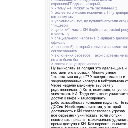
охранник\IT\админ, который,
> к тому же, может быть засланный :)
> Более того можно исключить IT (в довери
которому мы
> усомнились тут, ну купили\напугали его) 
"пищевой
> цепочки": часть КИ берётся из trusted рес
а часть - у
> специального человека (сидящего далеко
офиса с
> проверкой), который только и занимается
согласованием
> включения серверов. Такой системы не в
но это было бы
> логично и централизовано.
Ну вычислять за полдня это удаленщика и
поставят его в розыск. Многие умеют
"отлежаться на дне"? У каждого малины и
забронированные чартеры в нейтральную с
Через неделю максимум выловят у
родственников. :) Хотя, возможно, он успее
уничтожить КИ. Тогда есть шанс уничтожит
доступ к инфе и заблокировать
работоспособность компании надолго. Не п
ДОСик. Необходима система, у которой
доступность к КИ соотвествовала угрозам.
все серьезно - уничтожать, если лопухи
пошмонать пришли - максимально удлинит
время доступа к КИ. Как вариант - выписат