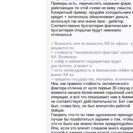
Примеры есть, перечислять названия фирм,
работающих по этой схеме не вижу смысла.
Конкретный пример: продаём холодильники 
кредит + потихоньку обналичивает деньги,
используя так или иначе банк - дебетор.
Соответственно бухгалтерия фактическая и
бухгалтерия открытая будут немножко
отличаться.
> Выносить или не выносить КИ из офиса - 
решается по
> стойкости "человеческого фактора" носит
КИ. Возможно
> сейф в кабинете гендиректора будет
достаточно, а может и
> есть необходимость в банковском сейфе 
вынос КИ за
> пределы государства, материка, вселенной
Неа, как правило стойкость человеческого
фактора отлична от нуля первые 30 секунд 
момента начала более-менее серьёзной сил
операции, и всё что показывают нам в боеви
не соответствует действительности. Бит сам
был, слава богу, но был впечатлён работой
бойцов.
Говорить что-то по теме однозначно приходи
лучше бы позаботиться заранее о том, чтобы
что-то было как можно более правдоподобно
Или, если это влечёт слишком много издерж
(скупой в данном случае платит существенн