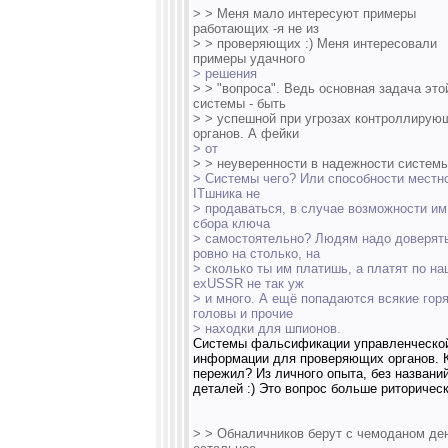
> > Меня мало интересуют примеры
работающих -я не из
> > проверяющих :) Меня интересовали
примеры удачного
> решения
> > "вопроса". Ведь основная задача это
системы - быть
> > успешной при угрозах контроллирую
органов. А фейки
> от
> > неуверенности в надежности системы
> Системы чего? Или способности местн
ITшника не
> продаваться, в случае возможности им
сбора ключа
> самостоятельно? Людям надо доверят
ровно на столько, на
> сколько ты им платишь, а платят по н
exUSSR не так уж
> и много. А ещё попадаются всякие гор
головы и прочие
> находки для шпионов.
Системы фальсификации управленческо
информации для проверяющих органов. К
пережил? Из личного опыта, без названий
деталей :) Это вопрос больше риторическ
> > Обналичников берут с чемоданом ден