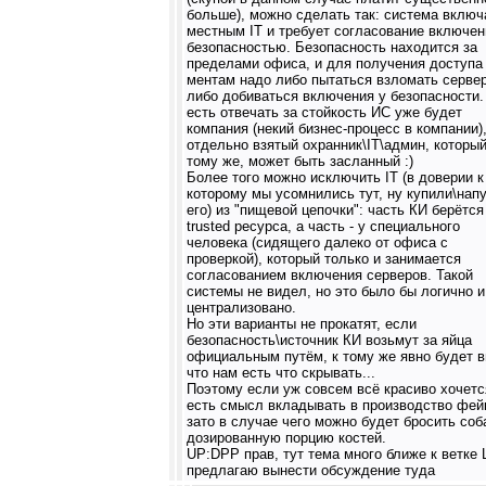
больше), можно сделать так: система включ
местным IT и требует согласование включен
безопасностью. Безопасность находится за
пределами офиса, и для получения доступа
ментам надо либо пытаться взломать сервер
либо добиваться включения у безопасности.
есть отвечать за стойкость ИС уже будет
компания (некий бизнес-процесс в компании),
отдельно взятый охранник\IT\админ, который
тому же, может быть засланный :)
Более того можно исключить IT (в доверии к
которому мы усомнились тут, ну купили\нап
его) из "пищевой цепочки": часть КИ берётся
trusted ресурса, а часть - у специального
человека (сидящего далеко от офиса с
проверкой), который только и занимается
согласованием включения серверов. Такой
системы не видел, но это было бы логично и
централизовано.
Но эти варианты не прокатят, если
безопасность\источник КИ возьмут за яйца
официальным путём, к тому же явно будет в
что нам есть что скрывать...
Поэтому если уж совсем всё красиво хочетс
есть смысл вкладывать в производство фей
зато в случае чего можно будет бросить соб
дозированную порцию костей.
UP:DPP прав, тут тема много ближе к ветке
предлагаю вынести обсуждение туда