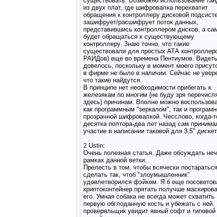
существовать. Возможно использование та
из двух плат, где шифровалка перехватит
обращения к контроллеру дисковой подсист
зашифрует/расшифрует поток данных,
представившись контроллером дисков, а са
будет обращаться к существующему
контроллеру. Знаю точно, что такие
существовали для простых АТА контроллеро
РАИДов) еще во времена Пентиумов. Видеть
довелось, поскольку в момент моего присут
в фирме не было в наличии. Сейчас не увер
что такие найдутся.
В принципе нет необходимости прибегать к
железякам по многим (не буду зря перечисл
здесь) причинам. Вполне можно воспользов
как программным "зеркалом", так и програмн
прозрачной шифровалкой. Чесслово, когда-т
десятка полтора-два лет назад сам принима
участие в написании таковой для 3,5" дискет
2 Ustin:
Очень полезная статья. Даже обсуждать неч
рамках данной ветки.
Прелесть в том, чтобы всячески постаратьс
сделать так, чтоб "злоумышленник"
удовлетворился фэйком. Я б еще посоветов
криптоконтейнер прятать получше маскиров
его. Умная собака не всегда может схватить
первую обглоданную кость и убежать с ней.
проверяльщик увидит явный софт и типовой