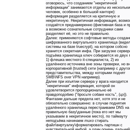
оговорюсь, что созданием "некритичной
информации" занимаются отделы из нескольк
человек, особенно в большой канторе):
информация разделяется на критичную и
некритичную. Некритичная информация, возмо
создаётся преднамеренно (фиктивная база и пр
а возможно сознательные сотрудники сами
разделяют её, но это не правильно.
Далее: применяются софтовые методы создан
шифрованного виртуального хранилища (видел
системы на базе truecrypt), на котором собсно
хранится секретная инфа. При загрузке сервер
подъёма хранилища ключ собирается из двух 
1) флешка местного it-специалиста, 2) из
удалённого источника вне зоны проверки, но в
корпоративной (trusted) сети (например с друго
представительства, между которыми поднят
SMB\NFS over VPN например).
Далее при изъятии сервера у врага находится
"некритичная" информация, которой он
удовлетворится пропорционально её
правдоподобию ("бросьте собаке кость", (цэ)).
Фантазии дальше предела нет, хотя это и не
обязательно совершенно: в случае поднятия
удалённого хранилища перестраиваем DNS на
правильную базу\данные (пока его нет мы
указываем в некритичное место), по таймауту
неподъёма начинаем
тихо
стирать
файл\виртуалку\форматировать партишн с
чувствительной инфой, а один оочень дальний