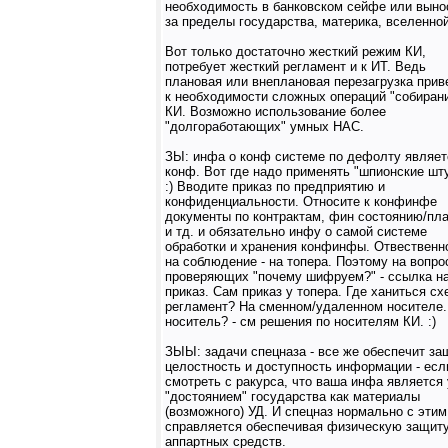
необходимость в банковском сейфе или выно
за пределы государства, материка, вселенной
Вот только достаточно жесткий режим КИ,
потребует жесткий регламент и к ИТ. Ведь
плановая или внеплановая перезагрузка прив
к необходимости сложных операций "собиран
КИ. Возможно использование более
"долгоработающих" умных НАС.
ЗЫ: инфа о конф системе по дефолту являет
конф. Вот где надо применять "шпионские шт
:) Вводите приказ по предприятию и
конфиденциальности. Относите к конфинфе
документы по контрактам, фин состоянию/пл
и тд. и обязательно инфу о самой системе
обработки и хранения конфинфы. Отвественн
на соблюдение - на топера. Поэтому на вопро
проверяющих "почему шифруем?" - ссылка н
приказ. Сам приказ у топера. Где ханиться сх
регламент? На сменном/удаленном носителе.
носитель? - см решения по носителям КИ. :)
ЗЫЫ: задачи спецназа - все же обеспечит за
целостность и доступность информации - есл
смотреть с ракурса, что ваша инфа является
"достоянием" государства как материалы
(возможного) УД. И спецназ нормально с этим
справляется обеспечивая физическую защит
аппартных средств.