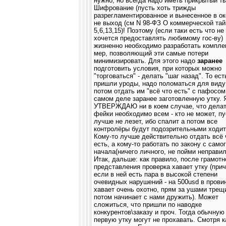
нужно, но всегда надо иметь прикрытый т
Шифрование (пусть хоть трижды
разрегламентированное и вынесенное в оке
не выход (см N 98-ФЗ О коммерческой тай
5,6,13,15)! Поэтому (если таки есть что не
хочется предоставлять любимому гос-ву)
жизненно необходимо разработать компле
мер, позволяющий эти самые потери
минимизировать. Для этого надо
заранее
подготовить условия, при которых можно
"торговаться" - делать "шаг назад". То ест
пришли уроды, надо поломаться для виду
потом отдать им "всё что есть" с пафосом
самом деле заранее заготовленную утку. 
УТВЕРЖДАЮ ни в коем случае, что дела
фейки необходимо всем - кто не может, пу
лучше не лезет, ибо спалит а потом все
контролёры будут подозрительными ходит
Кому-то лучше действительно отдать всё 
есть, а кому-то работать по закону с само
начала(ничего личного, не пойми неправил
Итак, дальше: как правило, после грамотн
представления проверка хавает утку (при
если в ней есть пара в высокой степени
очевидных нарушений - на 500usd в провин
хавает очень охотно, прям за ушами трещи
потом начинает с нами дружить). Может
сложиться, что пришли по наводке
конкурентов\заказу и проч. Тогда обычную
первую утку могут не прохавать. Смотря к