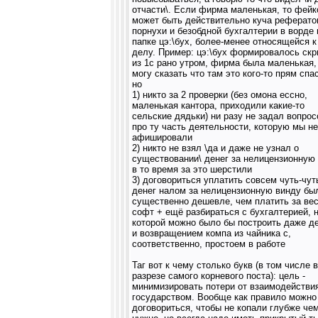
отчасти\. Если фирма маленькая, то фей
может быть действительно куча реферато
порнухи и безобдной бухгалтерии в ворде 
папке цэ:\бух, более-менее относящейся к
делу. Пример: цэ:\бух формировалось ск
из 1с рано утром, фирма была маленькая,
могу сказать что там это кого-то прям спа
но
1) никто за 2 проверки (без омона ессно,
маленькая кантора, приходили какие-то
сельские дядьки) ни разу не задал вопрос
про ту часть деятельности, которую мы не
афишировали
2) никто не взял \да и даже не узнал о
существовании\ денег за нелицензионную 
в то время за это шерстили
3) договориться уплатить совсем чуть-чут
денег налом за нелицензионную винду бы
существенно дешевле, чем платить за ве
софт + ещё разбираться с бухгалтерией, 
которой можно было бы построить даже де
и возвращением компа из чайника с,
соответственно, простоем в работе
Таг вот к чему столько букв (в том числе в
разрезе самого корневого поста): цель -
минимизировать потери от взаимодействи
государством. Вообще как правило можно
договориться, чтобы не копали глубже че