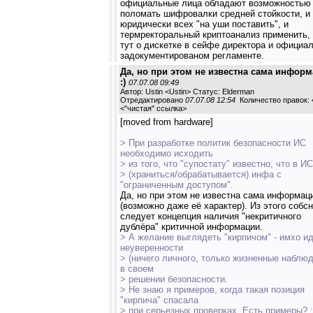
официальные лица обладают возможностью
поломать шифровалки средней стойкости, и
юридически всех "на уши поставить", и
термректоральный криптоанализ применить,
тут о дискетке в сейфе директора и официа
задокументированом регламенте.
Да, но при этом не известна сама инфор
:)
07.07.08 09:49
Автор: Ustin <Ustin> Статус: Elderman
Отредактировано
07.07.08 12:54
Количество правок: 
<
"чистая" ссылка
>
[moved from hardware]
> При разработке политик безопасности ИС
необходимо исходить
> из того, что "супостату" известно, что в И
> (храниться/обрабатывается) инфа с
"ограниченным доступом".
Да, но при этом не известна сама информац
(возможно даже её характер). Из этого собсн
следует концепция наличия "некритичного
дублёра" критичной информации.
> А желание выглядеть "кирпичом" - имхо ид
неуверенности
> (ничего личного, только жизненные наблю
в своем
> решении безопасности.
> Не знаю я примеров, когда такая позиция
"кирпича" спасала
> при серьезных проверках. Есть примеры? :