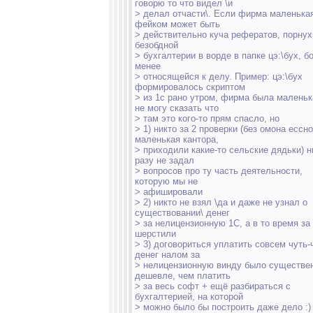
говорю то что видел \и
> делал отчасти\. Если фирма маленькая
фейком может быть
> действительно куча рефератов, порнух
безобдной
> бухгалтерии в ворде в папке цэ:\бух, б
менее
> относящейся к делу. Пример: цэ:\бух
формировалось скриптом
> из 1с рано утром, фирма была маленьк
не могу сказать что
> там это кого-то прям спасло, но
> 1) никто за 2 проверки (без омона ессно
маленькая кантора,
> приходили какие-то сельские дядьки) н
разу не задал
> вопросов про ту часть деятельности,
которую мы не
> афишировали
> 2) никто не взял \да и даже не узнал о
существовании\ денег
> за нелицензионную 1С, а в то время за
шерстили
> 3) договориться уплатить совсем чуть-
денег налом за
> нелицензионную винду было существе
дешевле, чем платить
> за весь софт + ещё разбираться с
бухгалтерией, на которой
> можно было бы построить даже дело :)