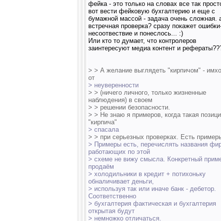
фейка - это только на словах все так прост
вот вести фейковую бухгалтерию и еще с
бумажной массой - задача очень сложная. 
встречная проверка? сразу покажет ошибки
несоотвествие и понеслось... :)
Или кто то думает, что контролеров
заинтересуют медиа контент и рефераты???
> > А желание выглядеть "кирпичом" - имх
от
> неуверенности
> > (ничего личного, только жизненные
наблюдения) в своем
> > решении безопасности.
> > Не знаю я примеров, когда такая позиц
"кирпича"
> спасала
> > при серьезных проверках. Есть примеры
> Примеры есть, перечислять названия фи
работающих по этой
> схеме не вижу смысла. Конкретный прим
продаём
> холодильники в кредит + потихоньку
обналичивает деньги,
> используя так или иначе банк - дебетор.
Соответственно
> бухгалтерия фактическая и бухгалтерия
открытая будут
> немножко отличаться.