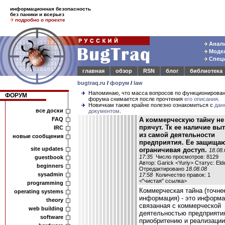
информационная безопасность
без паники и всерьез
подробно о проекте
Анали
Модел
Специ
главная
обзор
RSN
блог
библиотека
bugtraq.ru
/
форум
/
law
Напоминаю, что масса вопросов по функционирова
ФОРУМ
форума снимается после прочтения
его описания
.
Новичкам также крайне полезно ознакомиться с
дан
все доски
документом
.
FAQ
А коммерческую тайну не
прячут. Тк ее наличие выт
IRC
из самой деятельности
новые сообщения
предприятия. Ее защищаю
site updates
ограничивая доступ.
18.08.
17:35
Число просмотров: 8129
guestbook
Автор: Garick <Yuriy> Статус: El
beginners
Отредактировано
18.08.08
sysadmin
17:58
Количество правок: 1
<
"чистая" ссылка
>
programming
Коммерческая тайна (точнее
operating systems
информация) - это информ
theory
связанная с коммерческой
web building
деятельностью предприяти
software
приобритению и реализации