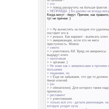
остальное -
> это
> > повод раскрутить на больше фактов :
> НЕПРАВДА :) Бо далеко не всегда мог
Когда могут - берут. Причем, как правило
тут не причем :)
> > Ну вычислять за полдня это удаленщ
поставят его в
> > розыск. Как вариант - выписать ключ
> > американцев, если это не мега
преступность. Можно
> смело
> > уничтожать КИ. Вряд ли америкосы
выдадут ключ
> налоговым
> > органам :)
> Не знаю как с америкосами и прочими 
большими
> пацанами, но
> > Еще не забываем, что где то должен
бекап ключей
> (он
> > обязателен). Для которого также над
прописать
> регламент
> > уничтожения.
> только всё это - детали реализации, на
которую уходит куча