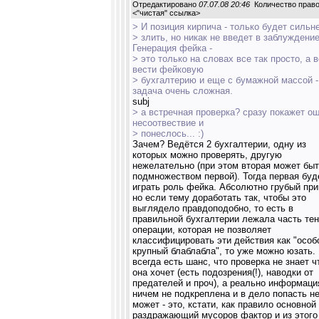
Отредактировано
07.07.08 20:46
Количество право
<
"чистая" ссылка
>
> И позиция кирпича - только будет сильн
> злить, но никак не введет в заблуждение
Генерация фейка -
> это только на словах все так просто, а в
вести фейковую
> бухгалтерию и еще с бумажной массой -
задача очень сложная.
subj
> а встречная проверка? сразу покажет ош
несоотвествие и
> понеслось... :)
Зачем? Ведётся 2 бухгалтерии, одну из
которых можно проверять, другую
нежелательно (при этом вторая может бы
подмножеством первой). Тогда первая буд
играть роль фейка. Абсолютно грубый при
но если тему доработать так, чтобы это
выглядело правдоподобно, то есть в
правильной бухгалтерии лежала часть те
операции, которая не позволяет
классифицировать эти действия как "особ
крупный блаблабла", то уже можно юзать.
всегда есть шанс, что проверка не знает ч
она хочет (есть подозрения(!), наводки от
предателей и проч), а реально информаци
ничем не подкреплена и в дело попасть н
может - это, кстати, как правило основной
раздражающий мусоров фактор и из этого