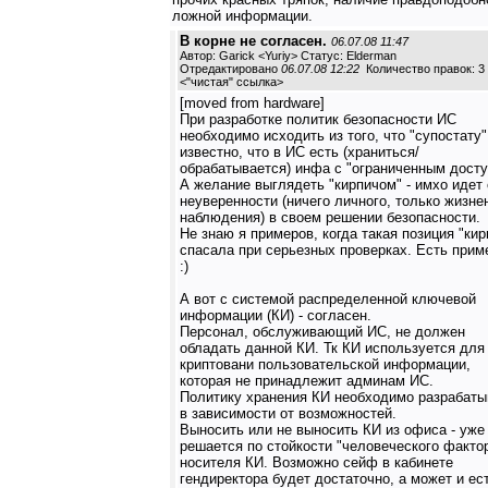
ложной информации.
В корне не согласен.
06.07.08 11:47
Автор: Garick <Yuriy> Статус: Elderman
Отредактировано
06.07.08 12:22
Количество правок: 3
<
"чистая" ссылка
>
[moved from hardware]
При разработке политик безопасности ИС
необходимо исходить из того, что "супостату"
известно, что в ИС есть (храниться/
обрабатывается) инфа с "ограниченным досту
А желание выглядеть "кирпичом" - имхо идет 
неуверенности (ничего личного, только жизне
наблюдения) в своем решении безопасности.
Не знаю я примеров, когда такая позиция "кир
спасала при серьезных проверках. Есть при
:)
А вот с системой распределенной ключевой
информации (КИ) - согласен.
Персонал, обслуживающий ИС, не должен
обладать данной КИ. Тк КИ используется для
криптовани пользовательской информации,
которая не принадлежит админам ИС.
Политику хранения КИ необходимо разрабаты
в зависимости от возможностей.
Выносить или не выносить КИ из офиса - уже
решается по стойкости "человеческого факто
носителя КИ. Возможно сейф в кабинете
гендиректора будет достаточно, а может и ес