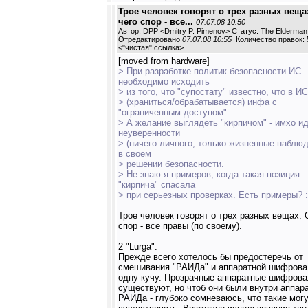
Трое человек говорят о трех разных веща
чего спор - все...
07.07.08 10:50
Автор: DPP <Dmitry P. Pimenov> Статус: The Elderman
Отредактировано
07.07.08 10:55
Количество правок: 
<
"чистая" ссылка
>
[moved from hardware]
> При разработке политик безопасности ИС
необходимо исходить
> из того, что "супостату" известно, что в И
> (храниться/обрабатывается) инфа с
"ограниченным доступом".
> А желание выглядеть "кирпичом" - имхо ид
неуверенности
> (ничего личного, только жизненные наблю
в своем
> решении безопасности.
> Не знаю я примеров, когда такая позиция
"кирпича" спасала
> при серьезных проверках. Есть примеры? :
Трое человек говорят о трех разных вещах. 
спор - все правы (по своему).
2 "Lurga":
Прежде всего хотелось бы предостеречь от
смешивания "РАИДа" и аппаратной шифрова
одну кучу. Прозрачные аппаратные шифрова
существуют, но чтоб они были внутри аппар
РАИДа - глубоко сомневаюсь, что такие мог