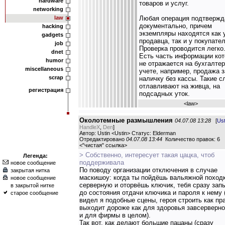
hardware
товаров и услуг.
networking
law
Любая операция подтвержд
документально, причем
hacking
экземпляры находятся как 
gadgets
продавца, так и у покупател
job
Проверка проводится легко
dnet
Есть часть информации кот
humor
не отражается на бухгалте
miscellaneous
учете, например, продажа з
scrap
наличку без кассы. Такие с
отлавливают на живца, на
регистрация
подсадных уток.
<
law
>
Околотемные размышления
04.07.08 13:28
[
Ust
HandleX
,
Den
]
Автор: Ustin <Ustin> Статус: Elderman
Отредактировано
04.07.08 13:44
Количество правок: 6
<
"чистая" ссылка
>
> Собственно, интересует такая цацка, чтоб
Легенда:
поддерживала
новое сообщение
По поводу организации отключения в случае
закрытая нитка
маскишоу: когда ты пойдёшь вальяжной поход
новое сообщение
серверную и оторвёшь ключик, тебя сразу зап
в закрытой нитке
до состояния отдачи ключика и пароля к нему 
старое сообщение
видел я подобные сцены, героя строить как пр
выходит дороже как для здоровья завсерверно
и для фирмы в целом).
Так вот, как делают большие пацаны (сразу