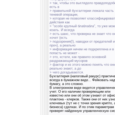
> так, чтобы это выглядело правдоподобн
есть в
> правильной бухгалтерии лежала часть
теневой операции,
> которая не позволяет классифицироват
действия как
> "особо крупный блаблабла", то уже мо
юзать. И всегда
> есть шанс, что проверка не знает что о
хочет (есть
> подозрения(!), наводки от предателей и
проч), а реально
> информация ничем не подкреплена и в
попасть не может -
> это, кстати, как правило основной
раздражающий мусоров
> фактор и из этого можно понять что он
реально знают, а до
> чего догадываются.
Бухгалтерия (налоговый ракурс) практич
всегда в бумажном виде... Фейковать на
бумагу, а это сложно.
В электронном виде ведется управленче
учет. О его наличии проверяющим или
известно или они об этом узнают от офи
плактона - клерков. Также они от них узн
ключевых (тут не с точки зрения крипто, 
бизнеса) сделках. И по этим параметрам
проверят найденную управленческую сис