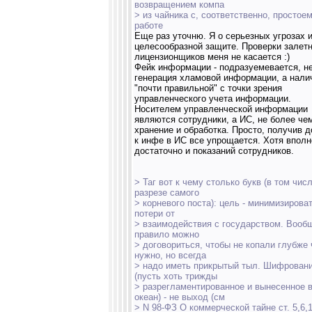
возвращением компа
> из чайника с, соответственно, простоем
работе
Еще раз уточню. Я о серьезных угрозах 
целесообразной защите. Проверки залет
лицензионщиков меня не касается :)
Фейк информации - подразуемевается, н
генерация хламовой информации, а нали
"почти правильной" с точки зрения
управленческого учета информации.
Носителем управленческой информации
являются сотрудники, а ИС, не более че
хранение и обработка. Просто, получив д
к инфе в ИС все упрощается. Хотя вполн
достаточно и показаний сотрудников.
> Таг вот к чему столько букв (в том чис
разрезе самого
> корневого поста): цель - минимизирова
потери от
> взаимодействия с государством. Вооб
правило можно
> договориться, чтобы не копали глубже
нужно, но всегда
> надо иметь прикрытый тыл. Шифрован
(пусть хоть трижды
> разрегламентированное и вынесенное 
океан) - не выход (см
> N 98-ФЗ О коммерческой тайне ст. 5,6,1