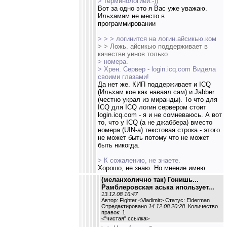
> терминологией:-))
Вот за одно это я Вас уже уважаю.
Ильхамам не место в
программировании
> > > логинится на логин.айсикью.ком
> > Ложь. айсикью поддерживает в
качестве уинов только
> номера.
> Хрен. Cервер - login.icq.com Видела
своими глазами!
Да нет же. КИП поддерживает и ICQ
(Ильхам кое как наваял сам) и Jabber
(честно украл из миранды). То что для
ICQ для ICQ логин сервером стоит
login.icq.com - я и не сомневаюсь. А вот
то, что у ICQ (а не джаббера) вместо
номера (UIN-а) текстовая строка - этого
не может быть потому что не может
быть никогда.
> К сожалению, не знаете.
Хорошо, не знаю. Но мнение имею
(меланхолично так) Гонишь...
Рамблеровская аська ипользует...
13.12.08 16:47
Автор: Fighter <Vladimir> Статус: Elderman
Отредактировано
14.12.08 20:28
Количество
правок: 1
<
"чистая" ссылка
>