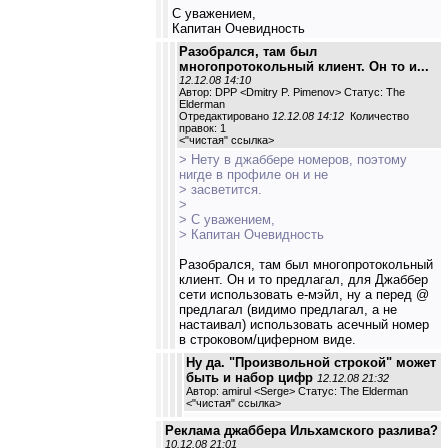
С уважением,
Капитан Очевидность
Разобрался, там был
многопротокольный клиент. Он то и...
12.12.08 14:10
Автор: DPP <Dmitry P. Pimenov> Статус: The
Elderman
Отредактировано
12.12.08 14:12
Количество
правок: 1
<
"чистая" ссылка
>
> Нету в джаббере номеров, поэтому
нигде в профиле он и не
> засветится.
>
> С уважением,
> Капитан Очевидность
Разобрался, там был многопротокольный
клиент. Он и то предлагал, для Джаббер
сети использовать е-мэйл, ну а перед @
предлагал (видимо предлагал, а не
настаивал) использовать асечный номер
в строковом/циферном виде.
Ну да. "Произвольной строкой" может
быть и набор цифр
12.12.08 21:32
Автор: amirul <Serge> Статус: The Elderman
<
"чистая" ссылка
>
Реклама джаббера Ильхамского разлива?
10.12.08 21:01