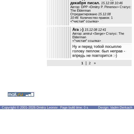
декабря писал.
15.12.08 10:46
Автор: DPP <Dmitry P. Pimenov> Статус:
The Elderman
Отредактировано
15.12.08
10:46
Количество правок: 1
<
"чистая" ссылка
>
Ага :-)
15.12.08 12:41
Автор: amirul <Serge> Статус: The
Elderman
<
"чистая" ссылка
>
Ну и перед тобой посыплю
голову пеплом: был неправ -
впредь не повторится :-)
|
1
2
»
Copyright © 2001-2026 Dmitry Leonov
Page build time: 0 s
Design: Vadim Derkach