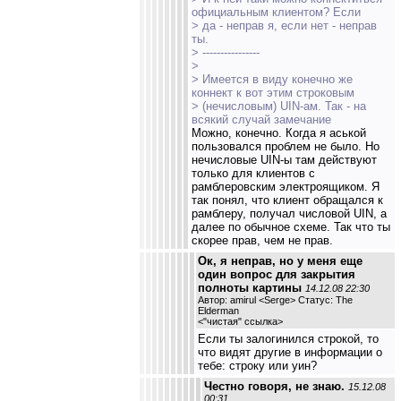
официальным клиентом? Если
> да - неправ я, если нет - неправ
ты.
> ----------------
>
> Имеется в виду конечно же
коннект к вот этим строковым
> (нечисловым) UIN-ам. Так - на
всякий случай замечание
Можно, конечно. Когда я аськой
пользовался проблем не было. Но
нечисловые UIN-ы там действуют
только для клиентов с
рамблеровским электроящиком. Я
так понял, что клиент обращался к
рамблеру, получал числовой UIN, а
далее по обычное схеме. Так что ты
скорее прав, чем не прав.
Ок, я неправ, но у меня еще
один вопрос для закрытия
полноты картины
14.12.08 22:30
Автор: amirul <Serge> Статус: The
Elderman
<
"чистая" ссылка
>
Если ты залогинился строкой, то
что видят другие в информации о
тебе: строку или уин?
Честно говоря, не знаю.
15.12.08
00:31