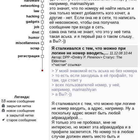
hardware
например, marinashiyan
networking
это значит, что по номеру её найти нельзя и
law
она только может добавлять кого хочет, а
hacking
другие - нет. Если она не в сети, то написать
gadgets
ей невозможно, чтобы она получила
сообщение при входе в сеть.
job
сама она типа не знает, что это у неё типа
dnet
такая аська. и я первый раз о таком слышу..
humor
а Вы?:-))
miscellaneous
Я сталкивался с тем, что можно при
scrap
логине не номер вводить,...
11.12.08 10:44
регистрация
Автор: DPP <Dmitry P. Pimenov> Статус: The
Elderman
<
"чистая" ссылка
>
> У моей знакомой есть аська но без номера
> то есть если заходишь в её профайл, то
там, где стоит у
> всех пользователей номер, у неё,
например, marinashiyan
> а Вы?:-))
Легенда:
новое сообщение
Я сталкивался с тем, что можно при логине
закрытая нитка
не номер вводить, а адрес, например. Ну а
новое сообщение
поскольку адрес может быть любой
в закрытой нитке
абракадаброй....
старое сообщение
Я только это не пробовал, мне не
интересно, но может эта абракадабра и в
профиле засветится. Но номер то в любом
случае должен иметь место быть и