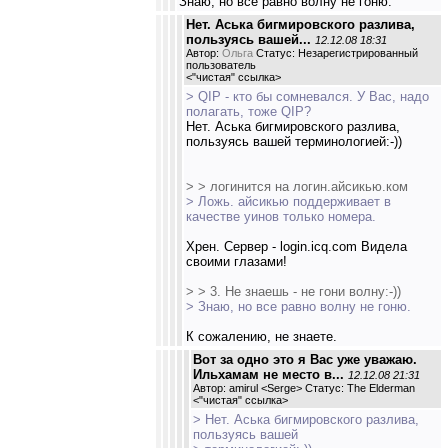
Знаю, но все равно волну не гоню.
Нет. Аська бигмировского разлива,
пользуясь вашей...
12.12.08 18:31
Автор:
Ольга
Статус: Незарегистрированный
пользователь
<
"чистая" ссылка
>
> QIP - кто бы сомневался. У Вас, надо
полагать, тоже QIP?
Нет. Аська бигмировского разлива,
пользуясь вашей терминологией:-))
> > логинится на логин.айсикью.ком
> Ложь. айсикью поддерживает в
качестве уинов только номера.
Хрен. Cервер - login.icq.com Видела
своими глазами!
> > 3. Не знаешь - не гони волну:-))
> Знаю, но все равно волну не гоню.
К сожалению, не знаете.
Вот за одно это я Вас уже уважаю.
Ильхамам не место в...
12.12.08 21:31
Автор: amirul <Serge> Статус: The Elderman
<
"чистая" ссылка
>
> Нет. Аська бигмировского разлива,
пользуясь вашей