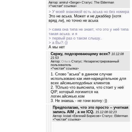
Автор: amirul <Serge> Статус: The Elderman
<
"чистая" ссылка
>
> У моей знакомой есть аська но без номера
Это не аська. Может и не джаббер (хотя
вряд ли), но точно не аська
> сама она типа не знает, что это у неё типа
такая аська. и я
> первый раз о таком слышу..
> а Вы?:-))
А мы нет
Сержу, подозревающему всех?
10.12.08
21:53
Автор:
Ольга
Статус: Незарегистрированный
пользователь
<
"чистая" ссылка
>
1. Слово "аська" в данном случае
использовано как имя-нарицательное для
всех айсикьюподобных клиентов
2. ТОлько что выяснила, что стоит у неё
QIP, который логинится на
логин.айсикью.ком
3. Не знаешь - не гони волну:-))
Предполагаю, что это просто -- учетная
запись AIM , а не ICQ.
15.12.08 02:23
Автор: kstati <Евгений Борисов> Статус: Elderman
<
"чистая" ссылка
>