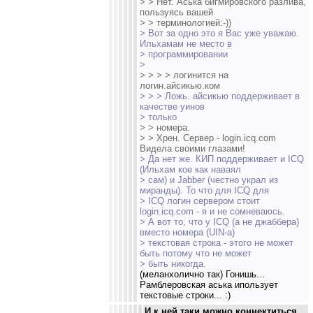
> > Нет. Аська бигмировского разлива,
пользуясь вашей
> > терминологией:-))
> Вот за одно это я Вас уже уважаю.
Ильхамам не место в
> программировании
>
> > > > логинится на
логин.айсикью.ком
> > > Ложь. айсикью поддерживает в
качестве уинов
> только
> > номера.
> > Хрен. Cервер - login.icq.com
Видела своими глазами!
> Да нет же. КИП поддерживает и ICQ
(Ильхам кое как наваял
> сам) и Jabber (честно украл из
миранды). То что для ICQ для
> ICQ логин сервером стоит
login.icq.com - я и не сомневаюсь.
> А вот то, что у ICQ (а не джаббера)
вместо номера (UIN-а)
> текстовая строка - этого не может
быть потому что не может
> быть никогда.
(меланхолично так) Гонишь...
Рамблеровская аська ипользует
текстовые строки... :)
И к ней таки можно коннектиться