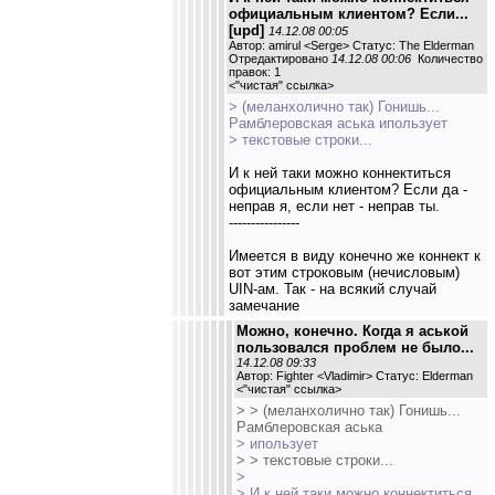
официальным клиентом? Если...
[upd]
14.12.08 00:05
Автор: amirul <Serge> Статус: The Elderman
Отредактировано
14.12.08 00:06
Количество
правок: 1
<
"чистая" ссылка
>
> (меланхолично так) Гонишь...
Рамблеровская аська ипользует
> текстовые строки...
И к ней таки можно коннектиться
официальным клиентом? Если да -
неправ я, если нет - неправ ты.
----------------
Имеется в виду конечно же коннект к
вот этим строковым (нечисловым)
UIN-ам. Так - на всякий случай
замечание
Можно, конечно. Когда я аськой
пользовался проблем не было...
14.12.08 09:33
Автор: Fighter <Vladimir> Статус: Elderman
<
"чистая" ссылка
>
> > (меланхолично так) Гонишь...
Рамблеровская аська
> ипользует
> > текстовые строки...
>
> И к ней таки можно коннектиться