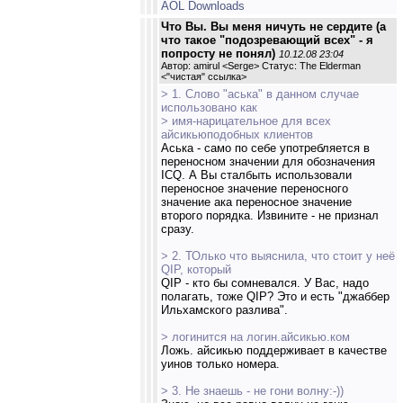
AOL Downloads
Что Вы. Вы меня ничуть не сердите (а
что такое "подозревающий всех" - я
попросту не понял)
10.12.08 23:04
Автор: amirul <Serge> Статус: The Elderman
<
"чистая" ссылка
>
> 1. Слово "аська" в данном случае
использовано как
> имя-нарицательное для всех
айсикьюподобных клиентов
Аська - само по себе употребляется в
переносном значении для обозначения
ICQ. А Вы сталбыть использовали
переносное значение переносного
значение ака переносное значение
второго порядка. Извините - не признал
сразу.
> 2. ТОлько что выяснила, что стоит у неё
QIP, который
QIP - кто бы сомневался. У Вас, надо
полагать, тоже QIP? Это и есть "джаббер
Ильхамского разлива".
> логинится на логин.айсикью.ком
Ложь. айсикью поддерживает в качестве
уинов только номера.
> 3. Не знаешь - не гони волну:-))