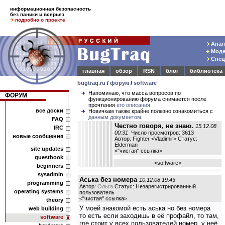
информационная безопасность
без паники и всерьез
подробно о проекте
Анали
Модел
Спец
главная
обзор
RSN
блог
библиотека
bugtraq.ru
/
форум
/
software
Напоминаю, что масса вопросов по
ФОРУМ
функционированию форума снимается после
прочтения
его описания
.
все доски
Новичкам также крайне полезно ознакомиться с
данным документом
.
FAQ
Честно говоря, не знаю.
15.12.08
IRC
00:31
Число просмотров: 3613
новые сообщения
Автор: Fighter <Vladimir> Статус:
Elderman
site updates
<
"чистая" ссылка
>
guestbook
<
software
>
beginners
sysadmin
Аська без номера
10.12.08 19:43
programming
Автор:
Ольга
Статус: Незарегистрированный
operating systems
пользователь
<
"чистая" ссылка
>
theory
У моей знакомой есть аська но без номера
web building
то есть если заходишь в её профайл, то там,
software
где стоит у всех пользователей номер, у неё,