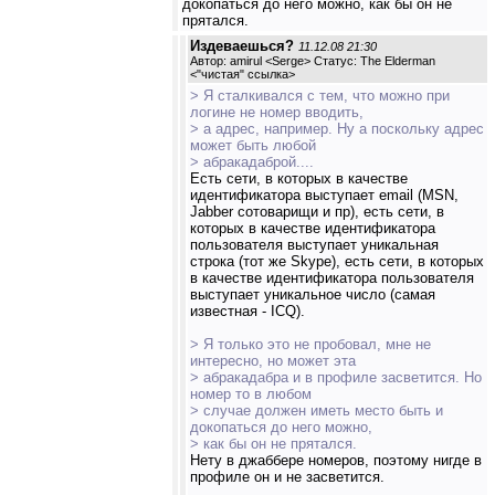
докопаться до него можно, как бы он не
прятался.
Издеваешься?
11.12.08 21:30
Автор: amirul <Serge> Статус: The Elderman
<
"чистая" ссылка
>
> Я сталкивался с тем, что можно при
логине не номер вводить,
> а адрес, например. Ну а поскольку адрес
может быть любой
> абракадаброй....
Есть сети, в которых в качестве
идентификатора выступает email (MSN,
Jabber сотоварищи и пр), есть сети, в
которых в качестве идентификатора
пользователя выступает уникальная
строка (тот же Skype), есть сети, в которых
в качестве идентификатора пользователя
выступает уникальное число (самая
известная - ICQ).
> Я только это не пробовал, мне не
интересно, но может эта
> абракадабра и в профиле засветится. Но
номер то в любом
> случае должен иметь место быть и
докопаться до него можно,
> как бы он не прятался.
Нету в джаббере номеров, поэтому нигде в
профиле он и не засветится.