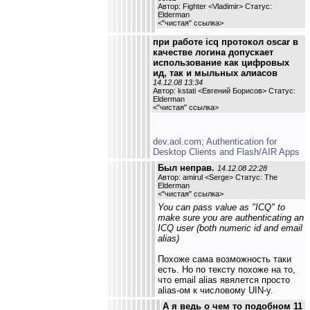
Автор: Fighter <Vladimir> Статус:
Elderman
<
"чистая" ссылка
>
при работе icq протокол oscar в
качестве логина допускает
использование как цифровых
ид, так и мыльных алиасов
14.12.08 13:34
Автор: kstati <Евгений Борисов> Статус:
Elderman
<
"чистая" ссылка
>
dev.aol.com; Authentication for
Desktop Clients and Flash/AIR Apps
Был неправ.
14.12.08 22:28
Автор: amirul <Serge> Статус: The
Elderman
<
"чистая" ссылка
>
You can pass value as "ICQ" to
make sure you are authenticating an
ICQ user (both numeric id and email
alias)
Похоже сама возможность таки
есть. Но по тексту похоже на то,
что email alias явялется просто
alias-ом к числовому UIN-у.
А я ведь о чем то подобном 11