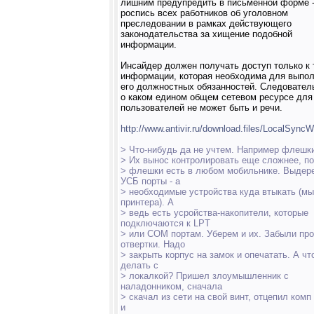
лишним предупредить в письменной форме -
роспись всех работников об уголовном
преследовании в рамках действующего
законодательства за хищение подобной
информации.
Инсайдер должен получать доступ только к 
информации, которая необходима для выпо
его должностных обязанностей. Следователь
о каком едином общем сетевом ресурсе для
пользователей не может быть и речи.
http://www.antivir.ru/download.files/LocalSync
> Что-нибудь да не учтем. Например флешк
> Их вынос контролировать еще сложнее, п
> флешки есть в любом мобильнике. Выдер
УСБ порты - а
> необходимые устройства куда втыкать (м
принтера). А
> ведь есть усройства-накопители, которые
подключаются к LPT
> или COM портам. Уберем и их. Забыли про
отвертки. Надо
> закрыть корпус на замок и опечатать. А чт
делать с
> локалкой? Пришел злоумышленник с
наладонником, сначала
> скачал из сети на свой винт, отцепил комп
и