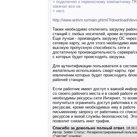
> подключил к переносному компактному ПК
закачал все на
> него.
http://www.antivir.ru/main.phtml?/download/dev
Также необходимо отключить загрузку рабоч
станций с любых носителей, кроме встроенн
Еще лучше - производить загрузку ОС через
сетевую карту, но для этого необходимо име
высокую пропускную способность сети и
достаточную производительность сервера/с
с которых будет происходить загрузка.
Для аутентификации пользователя в систем
желательно использовать смарт-карты, при
извлечении которых будет происходить блок
рабочей станции.
Если работник имеет доступ к важной инфо
со своего рабочего места и в своей работе 
необходимы ресурсы сети Интернет, то воз
получиться ограничить доступ работника к 
ресурсам, кроме необходимых ему в работе 
письменному запросу от работника со списк
ресурсов и визой службы безопасности). Это
позволит снизить инет трафик.
Спасибо за довольно полный ответ.
08.06.
Автор: Solder Статус: Незарегистрированный пользо
<
"чистая" ссылка
>