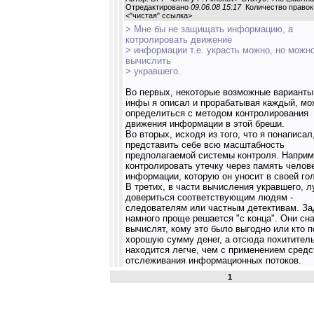
Отредактировано
09.06.08 15:17
Количество правок:
<
"чистая" ссылка
>
> Мне бы не защищать информацию, а
котролировать движение
> информации т.е. украсть можно, но можно
вычислить
> укравшего.
Во первых, некоторые возможные варианты
инфы я описал и прорабатывая каждый, мо
определиться с методом контролирования
движения информации в этой бреши.
Во вторых, исходя из того, что я понаписа
представить себе всю масштабность
предполагаемой системы контроля. Наприм
контролировать утечку через память челов
информации, которую он уносит в своей го
В третих, в части вычисления укравшего, 
довериться соответствующим людям -
следователям или частным детективам. За
намного проще решается "с конца". Они сн
вычислят, кому это было выгодно или кто 
хорошую сумму денег, а отсюда похитител
находится легче, чем с применением средс
отслеживания информационных потоков.
1