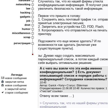
hardware
Случилось так, что из нашей фирмы утекла
networking
конфедициальная информация. Я получил ука
увеличить безопасность такой информации.
law
hacking
Первое что пришло в голову:
gadgets
1. Сохранять весь почтовый трафик т.е. отпра
job
принятые электронные письма;
dnet
2. Запретить все устройства CD, FDD, Flash;
humor
3. Котролировать что отправляеться на печать
miscellaneous
принтеру.
scrap
Подскажите что еще можно зделать? И по
регистрация
возможности как зделать (включая уже
существующие пункты).
зы: Думаю надо создать максимально
пароноидальный список, а потом каждый смож
себя выбрать оптимальное решение.
А с чего вы взяли что эта инфа именно
конфенденциальная? :) Есть документ
Легенда:
описывающий список и порядок работы с 
новое сообщение
информацией? Сотрудники ознакомлены?
закрытая нитка
10:45
новое сообщение
Автор: Garick <Yuriy> Статус: Elderman
Отредактировано
11.06.08 10:48
Количество правок: 1
в закрытой нитке
<
"чистая" ссылка
>
старое сообщение
Отвечу всем также ... )
> Случилось так, что из нашей фирмы утекла
конфедициальная