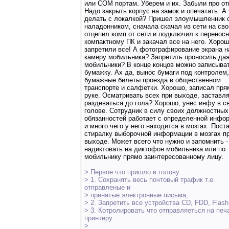
или COM портам. Уберем и их. Забыли про от
Надо закрыть корпус на замок и опечатать. А 
делать с локалкой? Пришел злоумышленник 
наладонником, сначала скачал из сети на сво
отцепил комп от сети и подключил к перенос
компактному ПК и закачал все на него. Хорош
запретили все! А фотографирование экрана н
камеру мобильника? Запретить проносить да
мобильники? В конце концов можно записыва
бумажку. Ах да, вынос бумаги под контролем
бумажные билеты проезда в общественном
транспорте и салфетки. Хорошо, записал пря
руке. Осматривать всех при выходе, заставл
раздеваться до гола? Хорошо, унес инфу в с
голове. Сотрудник в силу своих должностных
обязанностей работает с определенной инфо
и много чего у него находится в мозгах. Пост
стиралку выборочной информации в мозгах п
выходе. Может всего что нужно и запомнить 
надиктовать на диктофон мобильника или по
мобильнику прямо заинтересованному лицу.
> Первое что пришло в голову:
> 1. Сохранять весь почтовый трафик т.е.
отправленые и
> принятые электронные письма;
> 2. Запретить все устройства CD, FDD, Flash
> 3. Котролировать что отправляеться на печ
принтеру.
>