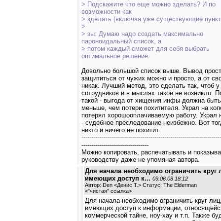
> Подскажите что еще можно зделать? И по
возможности как
> зделать (включая уже существующие пункт
>
> зы: Думаю надо создать максимально
пароноидальный список, а
> потом каждый сможет для себя выбрать
оптимальное решение.
Довольно большой список выше. Вывод прост
защититься от чужих можно и просто, а от св
никак. Лучший метод, это сделать так, чтоб у
сотрудников и в мыслях такое не возникло. 
такой - выгода от хищения инфы должна быть
меньше, чем потери похитителя. Украл на коп
потерял хорошооплачиваемую работу. Украл 
- судебное преследование неизбежно. Вот тог
никто и ничего не похитит.
----------------------------------------------------------------------
----------------------------------
Можно копировать, распечатывать и показыва
руководству даже не упомяная автора.
Для начала необходимо ограничить круг 
имеющих доступ к...
09.06.08 18:12
Автор: Den <Денис Т.> Статус: The Elderman
<
"чистая" ссылка
>
Для начала необходимо ограничить круг лиц
имеющих доступ к информации, относящейс
коммерческой тайне, ноу-хау и т.п. Также бу