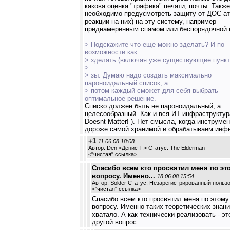
какова оценка "трафика" печати, почты. Также
необходимо предусмотреть защиту от ДОС ат
реакции на них) на эту систему, например
преднамеренным спамом или беспорядочной 
> Подскажите что еще можно зделать? И по
возможности как
> зделать (включая уже существующие пункт
>
> зы: Думаю надо создать максимально
пароноидальный список, а
> потом каждый сможет для себя выбрать
оптимальное решение.
Списко должен быть не пароноидальный, а
целесообразный. Как и вся ИТ инфраструктура
Doesnt Matter! ). Нет смысла, когда инструмен
дороже самой хранимой и обрабатываем инфы
+1
11.06.08 18:08
Автор: Den <Денис Т.> Статус: The Elderman
<
"чистая" ссылка
>
Спасибо всем кто просвятил меня по эт
вопросу. Именно...
18.06.08 15:54
Автор: Solder Статус: Незарегистрированный польз
<
"чистая" ссылка
>
Спасибо всем кто просвятил меня по этому
вопросу. Именно таких теоретических знани
хватало. А как технически реализовать - эт
другой вопрос.