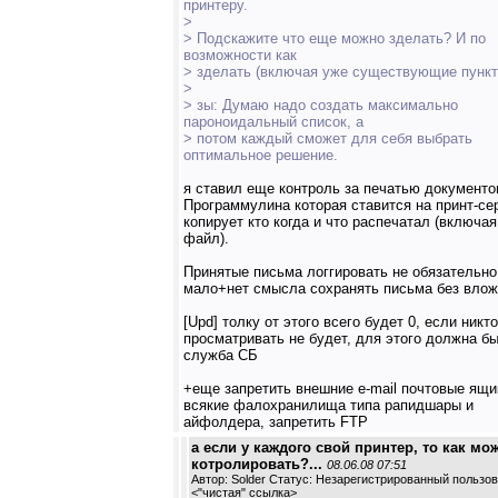
принтеру.
>
> Подскажите что еще можно зделать? И по
возможности как
> зделать (включая уже существующие пункт
>
> зы: Думаю надо создать максимально
пароноидальный список, а
> потом каждый сможет для себя выбрать
оптимальное решение.
я ставил еще контроль за печатью документо
Программулина которая ставится на принт-се
копирует кто когда и что распечатал (включа
файл).
Принятые письма логгировать не обязательно
мало+нет смысла сохранять письма без влож
[Upd] толку от этого всего будет 0, если никто
просматривать не будет, для этого должна б
служба СБ
+еще запретить внешние e-mail почтовые ящи
всякие фалохранилища типа рапидшары и
айфолдера, запретить FTP
а если у каждого свой принтер, то как мо
котролировать?...
08.06.08 07:51
Автор: Solder Статус: Незарегистрированный пользо
<
"чистая" ссылка
>