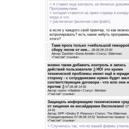
> я ставил еще контроль за печатью докуме
Программулина
> которая ставится на принт-сервер и копиру
когда и что
> распечатал (включая сам файл).
а если у каждого свой принтер, то как можно
котролировать? есть какие нибуть программ
этого?
Таже прога только +небольшой геморро
сбору логов от нее...
08.06.08 23:00
Автор: DamNet <Denis Amelin> Статус: Elderman
<
"чистая" ссылка
>
можно также добавить контроль и запись
действий пользователя ;) НО! это кроме
технической проблемы имеет ещё и юрид
сторону - с сотрудниками нужно будет зак
соответствующие договора - что мло они н
против ;)
07.06.08 14:56
Автор: noonv <Vladimir> Статус: Member
<
"чистая" ссылка
>
Защищать информацию техническими сре
от хищения ее инсайдерами бесполезно!
07
14:41
Автор: DPP <Dmitry P. Pimenov> Статус: The Elderman
Отредактировано
07.06.08 14:52
Количество правок: 1
<
"чистая" ссылка
>
> Случилось так, что из нашей фирмы утекла