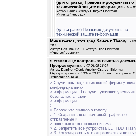
(для справки) Правовые документы по
технической защите информации
19.06.0
Автор: Garick <Yuriy> Статус: Elderman
<
"чистая" ссылка
>
(для справки) Правовые документы по
технической защите информации
Мне кажется, этот тред ближе к Theory
09.06
18:15
Автор: Den <Денис Т.> Статус: The Elderman
<
"чистая" ссылка
>
я ставил еще контроль за печатью докумен
Программулина...
07.06.08 16:09
Автор: DamNet <Denis Amelin> Статус: Elderman
Отредактировано
07.06.08 16:11
Количество правок: 2
<
"чистая" ссылка
>
> Случилось так, что из нашей фирмы утекла
конфедициальная
> информация. Я получил указание увеличит
безопасность такой
> информации.
>
> Первое что пришло в голову:
> 1. Сохранять весь почтовый трафик т.е.
отправленые и
> принятые электронные письма;
> 2. Запретить все устройства CD, FDD, Flash
> 3. Котролировать что отправляеться на печ