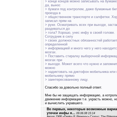
> конце концов можно записывать на бумажк
да, вынос
> бумаги под контролем, даже бумажные би
проезда в
> общественном транспорте и салфетки. Хо
записал прям на
> руке. Осматривать всех при выходе, заст
раздеваться до
> гола? Хорошо, унес инфу в своей голове.
Сотрудник в силу
> своих должностных обязанностей работает
определенной
> информацией и много чего у него находитс
мозгах.
> Поставить стиралку выборочной информац
мозгах при
> выходе. Может всего что нужно и запомнит
можно
> надиктовать на диктофон мобильника или 
мобильнику прямо
> заинтересованному лицу.
Спасибо за довольно полный ответ.
Мне бы не защищать информацию, а котрол
движение информации т.е. украсть можно, н
и вычислить укравшего.
Во первых, некоторые возможные вари
утечки инфы я...
09.06.08 15:14
Автор: DPP <Dmitry P. Pimenov> Статус: The Elderm