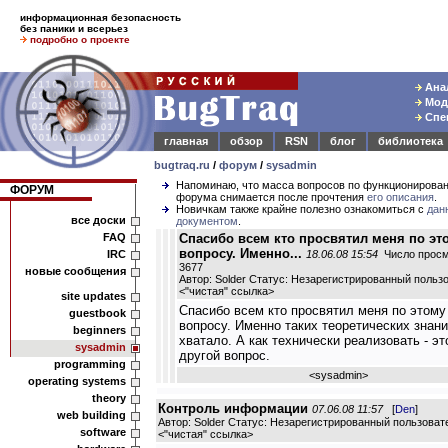
информационная безопасность
без паники и всерьез
подробно о проекте
Анал
Моде
Спец
главная
обзор
RSN
блог
библиотека
bugtraq.ru
/
форум
/
sysadmin
Напоминаю, что масса вопросов по функционирова
ФОРУМ
форума снимается после прочтения
его описания
.
Новичкам также крайне полезно ознакомиться с
дан
все доски
документом
.
FAQ
Спасибо всем кто просвятил меня по эт
вопросу. Именно...
IRC
18.06.08 15:54
Число просм
3677
новые сообщения
Автор: Solder Статус: Незарегистрированный польз
<
"чистая" ссылка
>
site updates
Спасибо всем кто просвятил меня по этому
guestbook
вопросу. Именно таких теоретических знани
beginners
хватало. А как технически реализовать - эт
sysadmin
другой вопрос.
programming
<
sysadmin
>
operating systems
theory
Контроль информации
07.06.08 11:57
[
Den
]
web building
Автор: Solder Статус: Незарегистрированный пользоват
software
<
"чистая" ссылка
>