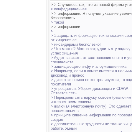
> > Случилось так, что из нашей фирмы уте
> конфедициальная
> > информация. Я получил указание увели
безопасность
> такой
> > информации.
>
> Защищать информацию техническими сре
от хищения ее
> инсайдерами бесполезно!
> Что можно? Можно затруднить эту задачу.
успех хищения
> будет зависеть от соотношения опыта и у
специалиста
> защищающего инфу и злоумышленника.
> Например, если в компе имеется в наличи
дисковод и пронос
> дискет из офиса не контролируется, то за
похитителя
> упрощается. Уберем дисководы и CDRW.
Остается сеть.
> Перекроем сеть наружу совсем (отключим
интернет всем совсем
> включая электронную почту). Это сделает
невозможным в
> принципе хищение информации по провода
создает
> дополнительные трудности не только хищ
работе. Умный