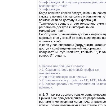
> информация. Я получил указание увеличит
безопасность такой
> информации.
Когда опишите список сотрудников и их рабоч
сможете понять как наложить ограничения по
возможности по доступу к информации.
Технические средства - это только инструмент
регламента доступа к информации он
малоэффективен.
Необходимо ограничивать доступ к информаци
бороться с ее утечкой от несанкционированн
пользователей.
А если у вас операторы (сотрудники), которы
доступ к конфенденциальной информации
неадекватны - тут, извините, клиника... :) И эт
вопрос ИТ отдела.
> Первое что пришло в голову:
> 1. Сохранять весь почтовый трафик т.е.
отправленые и
> принятые электронные письма;
> 2. Запретить все устройства CD, FDD, Flash
> 3. Котролировать что отправляеться на печ
принтеру.
п. 1, 3 - так вы сможете только регистрироват
Причем еще прийдется опять же разработать
регламент мониторинга логов печати, электр
почты. Готовы практически в реалтайме это д