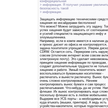
конфедициальная
> информация. Я получил указание увеличит
безопасность такой
> информации.
Защищать информацию техническими средст
хищения ее инсайдерами бесполезно!
Что можно? Можно затруднить эту задачу. То
успех хищения будет зависеть от соотношени
и усилий специалиста защищающего инфу и
злоумышленника.
Например, если в компе имеется в наличии д
и пронос дискет из офиса не контролируется,
задача похитителя упрощается. Уберем диск
CDRW. Остается сеть. Перекроем сеть наруж
совсем (отключим интернет всем совсем вкл
электронную почту). Это сделает невозможн
принципе хищение информации по проводам, 
создает дополнительные трудности не только
хищению и работе. Умный похититель может
воспользоваться бумажными носителями -
распечатать и вынести распечатку. Вынос бу
очень сложно контролировать. Начнем
контролировать вынос бумаги и сам процесс
распечатывания. Что-нибудь да не учтем. На
флешки. Их вынос контролировать еще сложн
поскольку флешки есть в любом мобильнике.
Выдерем все УСБ порты - а необходимые уст
куда втыкать (мышки, принтера). А ведь есть
усройства-накопители, которые подключаютс