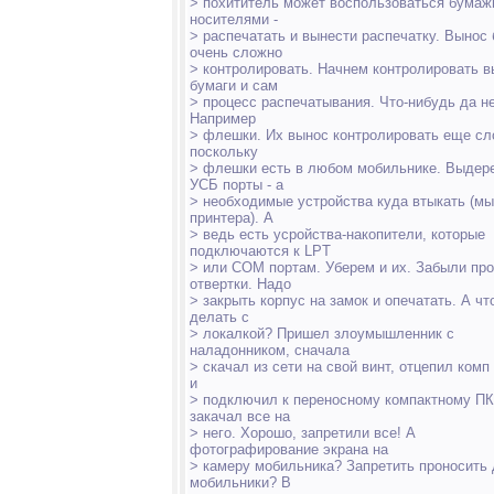
> похититель может воспользоваться бума
носителями -
> распечатать и вынести распечатку. Вынос
очень сложно
> контролировать. Начнем контролировать 
бумаги и сам
> процесс распечатывания. Что-нибудь да не
Например
> флешки. Их вынос контролировать еще сл
поскольку
> флешки есть в любом мобильнике. Выдер
УСБ порты - а
> необходимые устройства куда втыкать (м
принтера). А
> ведь есть усройства-накопители, которые
подключаются к LPT
> или COM портам. Уберем и их. Забыли про
отвертки. Надо
> закрыть корпус на замок и опечатать. А чт
делать с
> локалкой? Пришел злоумышленник с
наладонником, сначала
> скачал из сети на свой винт, отцепил комп
и
> подключил к переносному компактному ПК
закачал все на
> него. Хорошо, запретили все! А
фотографирование экрана на
> камеру мобильника? Запретить проносить
мобильники? В