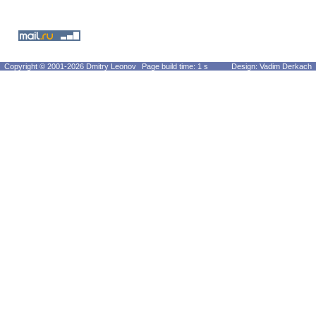
Copyright © 2001-2026 Dmitry Leonov
Page build time: 1 s
Design: Vadim Derkach