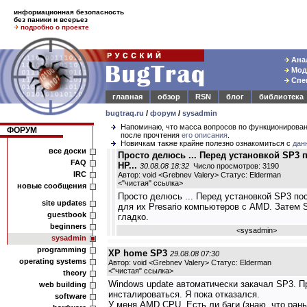
информационная безопасность
без паники и всерьез
подробно о проекте
Анал
Моде
Спец
главная
обзор
RSN
блог
библиотека
bugtraq.ru
/
форум
/
sysadmin
Напоминаю, что масса вопросов по функционирова
ФОРУМ
после прочтения
его описания
.
Новичкам также крайне полезно ознакомиться с
дан
все доски
Просто делюсь ... Перед установкой SP3 
FAQ
HP...
30.08.08 18:32
Число просмотров: 3190
IRC
Автор: void <Grebnev Valery> Статус: Elderman
<
"чистая" ссылка
>
новые сообщения
Просто делюсь ... Перед установкой SP3 по
site updates
для их Presario компьютеров с AMD. Затем 
guestbook
гладко.
beginners
<
sysadmin
>
sysadmin
programming
XP home SP3
29.08.08 07:30
operating systems
Автор: void <Grebnev Valery> Статус: Elderman
<
"чистая" ссылка
>
theory
Windows update автоматически закачал SP3. П
web building
инсталироваться. Я пока отказался.
software
У меня AMD CPU. Есть ли баги (знаю, что ран