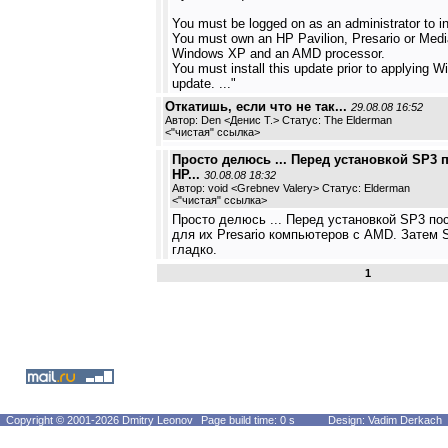
You must be logged on as an administrator to ins
You must own an HP Pavilion, Presario or Medi
Windows XP and an AMD processor.
You must install this update prior to applying
update. ..."
Откатишь, если что не так...
29.08.08 16:52
Автор: Den <Денис Т.> Статус: The Elderman
<
"чистая" ссылка
>
Просто делюсь ... Перед установкой SP3 
HP...
30.08.08 18:32
Автор: void <Grebnev Valery> Статус: Elderman
<
"чистая" ссылка
>
Просто делюсь ... Перед установкой SP3 по
для их Presario компьютеров с AMD. Затем 
гладко.
1
Copyright © 2001-2026 Dmitry Leonov
Page build time: 0 s
Design: Vadim Derkach