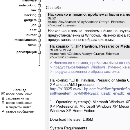
hardware
networking
Спасибо.
law
Насколько я помню, проблемы были на ноу
hacking
02:52
gadgets
Автор: ZloyShaman <ZloyShaman> Статус: Elderman
job
<
"чистая" ссылка
>
dnet
Насколько я помню, проблемы были на ноута
humor
предустановленным Windows. Именно из-за т
предустановленного образа системы.
miscellaneous
scrap
На компах "...HP Pavilion, Presario or Media
31.08.08 21:04
регистрация
Автор: void <Grebnev Valery> Статус: Elderman
<
"чистая" ссылка
>
> Насколько я помню, проблемы были на но
> предустановленным Windows. Именно из-за
> предустановленного образа системы.
На компах "...HP Pavilion, Presario or Media 
XP and an AMD processor...":
http://h10025.www1.hp.com/ewfrf/wc/genericS
Легенда:
softwareitem=pv-60484-2&cc=us&lc=en&dlc=e
новое сообщение
закрытая нитка
"... Operating system(s): Microsoft Windows X
новое сообщение
XP Professional, Microsoft Windows XP Media 
в закрытой нитке
Windows XP Home Edition
старое сообщение
Download file size: 1.85M
System Requirements