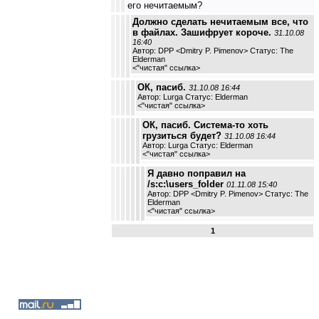
его нечитаемым?
Должно сделать нечитаемым все, что
в файлах. Зашифрует короче.
31.10.08
16:40
Автор: DPP <Dmitry P. Pimenov> Статус: The
Elderman
<
"чистая" ссылка
>
ОК, пасиб.
31.10.08 16:44
Автор: Lurga Статус: Elderman
<
"чистая" ссылка
>
ОК, пасиб. Система-то хоть
грузиться будет?
31.10.08 16:44
Автор: Lurga Статус: Elderman
<
"чистая" ссылка
>
Я давно поправил на
/s:c:\users_folder
01.11.08 15:40
Автор: DPP <Dmitry P. Pimenov> Статус: The
Elderman
<
"чистая" ссылка
>
1