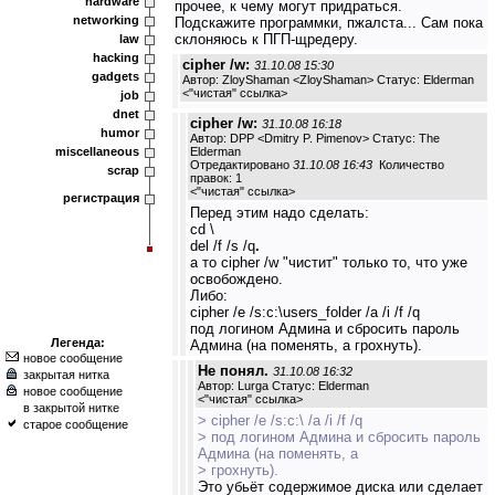
hardware
прочее, к чему могут придраться.
networking
Подскажите программки, пжалста... Сам пока
склоняюсь к ПГП-щредеру.
law
hacking
cipher /w:
31.10.08 15:30
gadgets
Автор: ZloyShaman <ZloyShaman> Статус: Elderman
<
"чистая" ссылка
>
job
dnet
cipher /w:
31.10.08 16:18
humor
Автор: DPP <Dmitry P. Pimenov> Статус: The
miscellaneous
Elderman
Отредактировано
31.10.08 16:43
Количество
scrap
правок: 1
<
"чистая" ссылка
>
регистрация
Перед этим надо сделать:
cd \
del /f /s /q
.
а то cipher /w "чистит" только то, что уже
освобождено.
Либо:
cipher /e /s:c:\users_folder /a /i /f /q
под логином Админа и сбросить пароль
Легенда:
Админа (на поменять, а грохнуть).
новое сообщение
Не понял.
31.10.08 16:32
закрытая нитка
Автор: Lurga Статус: Elderman
новое сообщение
<
"чистая" ссылка
>
в закрытой нитке
> cipher /e /s:c:\ /a /i /f /q
старое сообщение
> под логином Админа и сбросить пароль
Админа (на поменять, а
> грохнуть).
Это убьёт содержимое диска или сделает