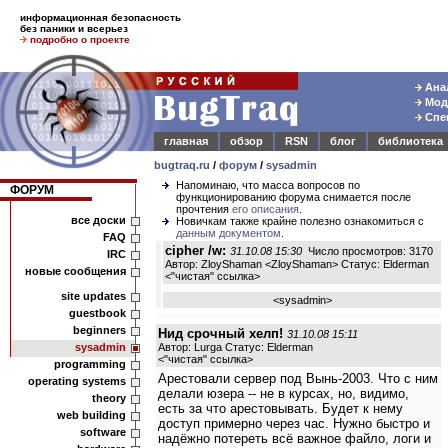
информационная безопасность
без паники и всерьез
подробно о проекте
Анал
Моде
Спец
главная
обзор
RSN
блог
библиотека
bugtraq.ru
/
форум
/
sysadmin
Напоминаю, что масса вопросов по
ФОРУМ
функционированию форума снимается после
прочтения
его описания
.
все доски
Новичкам также крайне полезно ознакомиться с
данным документом
.
FAQ
cipher /w:
31.10.08 15:30
Число просмотров: 3170
IRC
Автор: ZloyShaman <ZloyShaman> Статус: Elderman
новые сообщения
<
"чистая" ссылка
>
site updates
<
sysadmin
>
guestbook
beginners
Нид срочный хелп!
31.10.08 15:11
sysadmin
Автор: Lurga Статус: Elderman
<
"чистая" ссылка
>
programming
Арестовали сервер под Вынь-2003. Что с ним
operating systems
делали юзера -- не в курсах, но, видимо,
theory
есть за что арестовывать. Будет к нему
web building
доступ примерно через час. Нужно быстро и
software
надёжно потереть всё важное файло, логи и