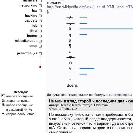
hardware
желания:
networking
http://en.wikipedia.org/wiki/List_of_XML_and_HT
law
):
hacking
ℑ
gadgets
⇓
job
θ
dnet
η
humor
μ
miscellaneous
¶
scrap
φ
регистрация
⊕
⊗
∇
+
±
Всего:
Легенда:
Для участия в голосовании необходимо
зарегистрирова
новое сообщение
закрытая нитка
На мой взгляд сторой и последние два - 
новое сообщение
Автор: Heller <Heller> Статус: Elderman
<
"чистая" ссылка
>
в закрытой нитке
старое сообщение
Но поскольку имеются с ними проблемы, я б
знак "набла", который везде поддерживается, 
визуальный оттенок что и вариант два со стр
a/A. Остальные варианты просто не понятно к
смысловому.