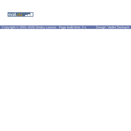
Copyright © 2001-2026 Dmitry Leonov
Page build time: 0 s
Design: Vadim Derkach