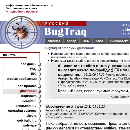
информационная безопасность
без паники и всерьез
подробно о проекте
Ана
Мод
Спе
главная
обзор
RSN
блог
библиотека
bugtraq.ru
/
форум
/
guestbook
Напоминаю, что масса вопросов по функционирова
ФОРУМ
прочтения
его описания
.
Новичкам также крайне полезно ознакомиться с
дан
все доски
dl, извини что сбил с толку, сечас са
FAQ
выглядит как-то по-фрейду ;) Её или
IRC
выделения...
26.11.09 07:32
Число просмотр
Автор: HandleX <Александр М.> Статус: The Eld
новые сообщения
Отредактировано
26.11.09 07:34
Количество пра
<
"чистая" ссылка
>
site updates
Красный цвет, используемым форумом,
guestbook
beginners
<
guestbook
>
sysadmin
programming
обозначение аттача
12.11.09 12:12
Автор: dl <Dmitry Leonov>
operating systems
Отредактировано
25.11.09 12:26
Количество правок: 9
theory
<
"чистая" ссылка
>
web building
Пока выбрал ℑ, но есть сомнения. Предлагаю 
software
(выбор делался из стандартных entities, втыка