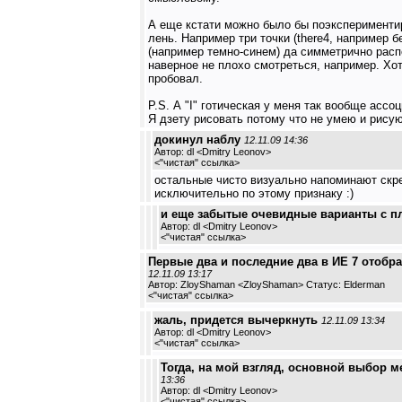
А еще кстати можно было бы поэксперименти
лень. Например три точки (there4, например 
(например темно-синем) да симметрично рас
наверное не плохо смотреться, например. Хот
пробовал.
P.S. А "I" готическая у меня так вообще ассо
Я дзету рисовать потому что не умею и рисую 
докинул наблу
12.11.09 14:36
Автор: dl <Dmitry Leonov>
<
"чистая" ссылка
>
остальные чисто визуально напоминают скр
исключительно по этому признаку :)
и еще забытые очевидные варианты с 
Автор: dl <Dmitry Leonov>
<
"чистая" ссылка
>
Первые два и последние два в ИЕ 7 отобр
12.11.09 13:17
Автор: ZloyShaman <ZloyShaman> Статус: Elderman
<
"чистая" ссылка
>
жаль, придется вычеркнуть
12.11.09 13:34
Автор: dl <Dmitry Leonov>
<
"чистая" ссылка
>
Тогда, на мой взгляд, основной выбор ме
13:36
Автор: dl <Dmitry Leonov>
<
"чистая" ссылка
>