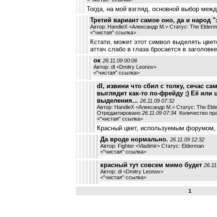
Тогда, на мой взгляд, основной выбор межд
Третий вариант самое оно, да и народ "з
Автор: HandleX <Александр М.> Статус: The Elder
<
"чистая" ссылка
>
Кстати, может этот символ выделять цвет
аттач слабо в глаза бросается в заголовке
ок
26.11.09 00:06
Автор: dl <Dmitry Leonov>
<
"чистая" ссылка
>
dl, извини что сбил с толку, сечас са
выглядит как-то по-фрейду ;) Её или
выделения...
26.11.09 07:32
Автор: HandleX <Александр М.> Статус: The Eld
Отредактировано
26.11.09 07:34
Количество пра
<
"чистая" ссылка
>
Красный цвет, используемым форумом,
Да вроде нормально.
26.11.09 12:32
Автор: Fighter <Vladimir> Статус: Elderman
<
"чистая" ссылка
>
красный тут совсем мимо будет
26.11
Автор: dl <Dmitry Leonov>
<
"чистая" ссылка
>
1