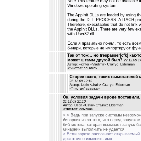
Note This feature may not be available in
Windows operating system.
The AppInit DLLs are loaded by using the
during the DLL_PROCESS_ATTACH proce
Therefore, executables that do not link w
the AppInit DLLs. There are very few exe
with User32.dll
Если я правильно понял, то есть воз
бинари, которые не импортируют функц
Так от тож... но trespasser[cfk] как-то
может штамм другой был?
22.12.09 1
Автор: Fighter <Vladimir> Статус: Elderman
<
"чистая" ссылка
>
Скорее всего, таких вымогателей 
23.12.09 12:19
Автор: Ustin <Ustin> Статус: Elderman
<
"чистая" ссылка
>
Ок, условия задачи вроде поставили, б
21.12.09 21:10
Автор: Ustin <Ustin> Статус: Elderman
<
"чистая" ссылка
>
> > Ведь при запуске системы невозмож
бинарник из-за того, что перед запуско
библиотека, которая вызывает запуск б
бинарник выполнить не удается
> Если зараза распознает открываемый 
достаточно изменить имя.