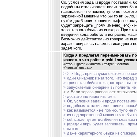
Ок, условия задачи вроде поставили, бо
подобным сталкивался: висит просьба де
называется - не помню, тупо не посмотр
зараженной машины что бы то ни было, 
путём долбления клавиши шифт не полу
будет запрещать _прям именно_ его) - 
характерного бзыка из спикера. При эт
введения кода работали исправно, маши
Возможно действительно говорю не им
заразе, опираюсь на слова исходного по
задел кого.
Когда я предлагал переименовать п
известно что pslist и pskill запускают
Автор: Fighter <Vladimir> Статус: Elderman
<
"чистая" ссылка
>
> > > Ведь при запуске системы невоз
> один бинарник из-за того, что перед
> троянская библиотека, которая вызыв
> запускаемый бинарник выполнить не
> > Если зараза распознает открываем
> достаточно изменить имя.
> Ок, условия задачи вроде поставили,
> подобным сталкивался: висит просьб
> как называется - не помню, тупо не 
> из-под зараженной машины что бы то
> sethc.exe путём долбления клавиши
> (врядли вирь будет запрещать _прям 
слышал
> даже характерного бзыка из спикера