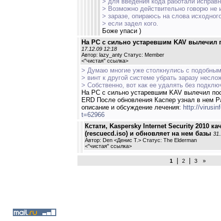
> для введения кода работали исправн
> Возможно действительно говорю не 
> заразе, опираюсь на слова исходного
> если задел кого.
Боже упаси )
На РС с сильно устаревшим KAV вылечил по
17.12.09 12:18
Автор: lazy_anty Статус: Member
<
"чистая" ссылка
>
> Думаю многие уже столкнулись с подобны
> винт к другой системе убрать заразу несло
> Собственно, вот как ее удалять без подклю
На РС с сильно устаревшим KAV вылечил посл
ERD После обновления Каспер узнал в нем P
описание и обсуждение лечения:
http://virusi
t=62966
Кстати, Kaspersky Internet Security 2010 к
(rescuecd.iso) и обновляет на нем базы
31.
Автор: Den <Денис Т.> Статус: The Elderman
<
"чистая" ссылка
>
|
|
1
2
3
»