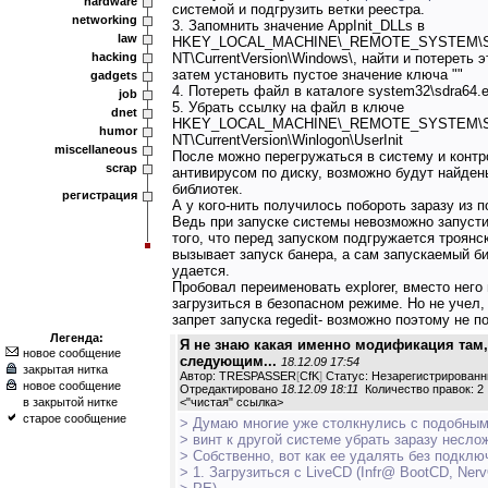
hardware
системой и подгрузить ветки реестра.
networking
3. Запомнить значение AppInit_DLLs в
law
HKEY_LOCAL_MACHINE\_REMOTE_SYSTEM\Soft
hacking
NT\CurrentVersion\Windows\, найти и потереть э
затем установить пустое значение ключа ""
gadgets
4. Потереть файл в каталоге system32\sdra64.
job
5. Убрать ссылку на файл в ключе
dnet
HKEY_LOCAL_MACHINE\_REMOTE_SYSTEM\Soft
humor
NT\CurrentVersion\Winlogon\UserInit
miscellaneous
После можно перегружаться в систему и контр
scrap
антивирусом по диску, возможно будут найде
библиотек.
регистрация
А у кого-нить получилось побороть заразу из 
Ведь при запуске системы невозможно запустит
того, что перед запуском подгружается троянс
вызывает запуск банера, а сам запускаемый б
удается.
Пробовал переименовать explorer, вместо него 
загрузиться в безопасном режиме. Но не учел,
запрет запуска regedit- возможно поэтому не п
Легенда:
Я не знаю какая именно модификация там,
новое сообщение
следующим...
18.12.09 17:54
закрытая нитка
Автор: TRESPASSER
[
CfK
]
Статус: Незарегистрированн
новое сообщение
Отредактировано
18.12.09 18:11
Количество правок: 2
в закрытой нитке
<
"чистая" ссылка
>
старое сообщение
> Думаю многие уже столкнулись с подобны
> винт к другой системе убрать заразу несло
> Собственно, вот как ее удалять без подклю
> 1. Загрузиться с LiveCD (Infr@ BootCD, Ne