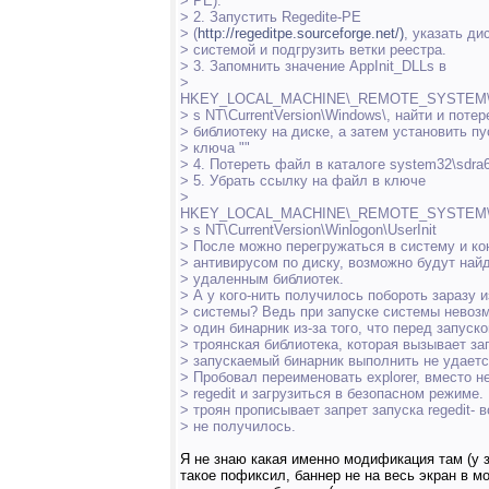
> PE).
> 2. Запустить Regedite-PE
> (
http://regeditpe.sourceforge.net/)
, указать ди
> системой и подгрузить ветки реестра.
> 3. Запомнить значение AppInit_DLLs в
>
HKEY_LOCAL_MACHINE\_REMOTE_SYSTEM\Sof
> s NT\CurrentVersion\Windows\, найти и потер
> библиотеку на диске, а затем установить п
> ключа ""
> 4. Потереть файл в каталоге system32\sdra
> 5. Убрать ссылку на файл в ключе
>
HKEY_LOCAL_MACHINE\_REMOTE_SYSTEM\Sof
> s NT\CurrentVersion\Winlogon\UserInit
> После можно перегружаться в систему и ко
> антивирусом по диску, возможно будут най
> удаленным библиотек.
> А у кого-нить получилось побороть заразу 
> системы? Ведь при запуске системы невозм
> один бинарник из-за того, что перед запуск
> троянская библиотека, которая вызывает за
> запускаемый бинарник выполнить не удаетс
> Пробовал переименовать explorer, вместо н
> regedit и загрузиться в безопасном режиме. 
> троян прописывает запрет запуска regedit-
> не получилось.
Я не знаю какая именно модификация там (у 
такое пофиксил, баннер не на весь экран в м