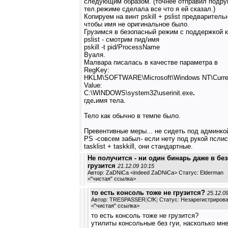
следующим образом. (точнее отправил подру
тел.режиме сделала все что я ей сказал.)
Копируем на винт pskill + pslist предварител
чтобы имя не оригинальное было.
Грузимся в безопасный режим с поддержкой к
pslist - смотрим пид/имя
pskill -t pid/ProcessName
Вуаля.
Малвара писалась в качестве параметра в
RegKey:
HKLM\SOFTWARE\Microsoft\Windows NT\Current
Value:
C:\WINDOWS\system32\userinit.exe
.
где
.
имя тела.
Тело как обычно в темпе было.
Превентивные меры... не сидеть под админкой
PS -совсем забыл- если нету под рукой пслист
tasklist + taskkill, они стандартные.
Не получится - ни один бинарь даже в бе
грузится
21.12.09 10:15
Автор: ZaDNiCa <indeed ZaDNiCa> Статус: Elderman
<
"чистая" ссылка
>
то есть консоль тоже не грузится?
25.12.0
Автор: TRESPASSER
[
CfK
]
Статус: Незарегистриров
<
"чистая" ссылка
>
то есть консоль тоже не грузится?
утилиты консольные без гуи, насколько мн