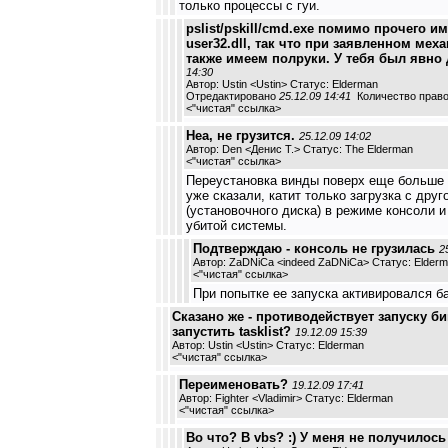
только процессы с гуи.
pslist/pskill/cmd.exe помимо прочего 
user32.dll, так что при заявленном мех
также имеем полруки. У тебя был явно 
14:30
Автор: Ustin <Ustin> Статус: Elderman
Отредактировано
25.12.09 14:41
Количество право
<
"чистая" ссылка
>
Неа, не грузится.
25.12.09 14:02
Автор: Den <Денис Т.> Статус: The Elderman
<
"чистая" ссылка
>
Переустановка винды поверх еще больше 
уже сказали, катит только загрузка с друг
(установочного диска) в режиме консоли 
убитой системы.
Подтверждаю - консоль не грузилась
2
Автор: ZaDNiCa <indeed ZaDNiCa> Статус: Elder
<
"чистая" ссылка
>
При попытке ее запуска активировался б
Сказано же - противодействует запуску б
запустить tasklist?
19.12.09 15:39
Автор: Ustin <Ustin> Статус: Elderman
<
"чистая" ссылка
>
Переименовать?
19.12.09 17:41
Автор: Fighter <Vladimir> Статус: Elderman
<
"чистая" ссылка
>
Во что? В vbs? :) У меня не получилось