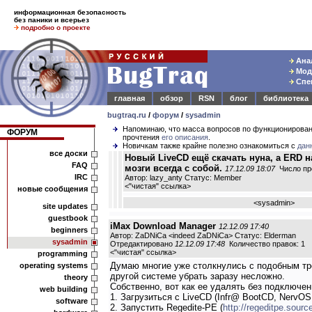
информационная безопасность
без паники и всерьез
подробно о проекте
Анал
Моде
Спец
главная
обзор
RSN
блог
библиотека
bugtraq.ru
/
форум
/
sysadmin
Напоминаю, что масса вопросов по функционирова
ФОРУМ
прочтения
его описания
.
Новичкам также крайне полезно ознакомиться с
дан
все доски
Новый LiveCD ещё скачать нуна, а ERD н
FAQ
мозги всегда с собой.
17.12.09 18:07
Число пр
IRC
Автор: lazy_anty Статус: Member
<
"чистая" ссылка
>
новые сообщения
<
sysadmin
>
site updates
guestbook
iMax Download Manager
12.12.09 17:40
beginners
Автор: ZaDNiCa <indeed ZaDNiCa> Статус: Elderman
sysadmin
Отредактировано
12.12.09 17:48
Количество правок: 1
<
"чистая" ссылка
>
programming
Думаю многие уже столкнулись с подобным тр
operating systems
другой системе убрать заразу несложно.
theory
Собственно, вот как ее удалять без подключен
web building
1. Загрузиться с LiveCD (Infr@ BootCD, NervO
software
2. Запустить Regedite-PE (
http://regeditpe.source