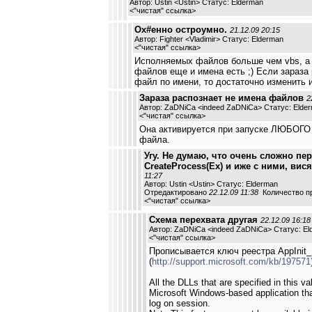
Автор: Ustin <Ustin> Статус: Elderman
<
"чистая" ссылка
>
Ох#енно остроумно.
21.12.09 20:15
Автор: Fighter <Vladimir> Статус: Elderman
<
"чистая" ссылка
>
Исполняемых файлов больше чем vbs, а
файлов еще и имена есть ;) Если зараза
файл по имени, то достаточно изменить 
Зараза распознает не имена файлов
2
Автор: ZaDNiCa <indeed ZaDNiCa> Статус: Elde
<
"чистая" ссылка
>
Она активируется при запуске ЛЮБОГО з
файла.
Угу. Не думаю, что очень сложно пе
CreateProcess(Ex) и иже с ними, вис
11:27
Автор: Ustin <Ustin> Статус: Elderman
Отредактировано
22.12.09 11:38
Количество пр
<
"чистая" ссылка
>
Схема перехвата другая
22.12.09 16:18
Автор: ZaDNiCa <indeed ZaDNiCa> Статус: El
<
"чистая" ссылка
>
Прописывается ключ реестра AppInit
(
http://support.microsoft.com/kb/197571
All the DLLs that are specified in this v
Microsoft Windows-based application that
log on session.