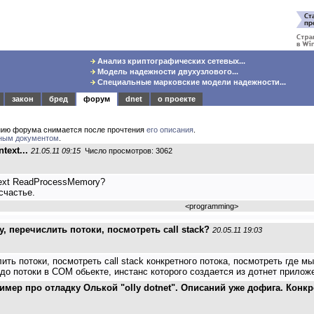
Анализ криптографических сетевых...
Модель надежности двухузлового...
Специальные марковские модели надежности...
закон
бред
форум
dnet
о проекте
нию форума снимается после прочтения
его описания
.
ным документом
.
text...
21.05.11 09:15
Число просмотров: 3062
ntext ReadProcessMemory?
счастье.
<
programming
>
, перечислить потоки, посмотреть call stack?
20.05.11 19:03
ть потоки, посмотреть call stack конкретного потока, посмотреть где м
до потоки в COM обьекте, инстанс которого создается из дотнет прилож
пример про отладку Олькой "olly dotnet". Описаний уже дофига. Кон