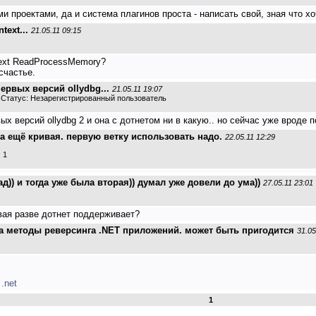
и проектами, да и система плагинов проста - написать свой, зная что х
text...
21.05.11 09:15
ntext ReadProcessMemory?
счастье.
ервых версий ollydbg...
21.05.11 19:07
. Статус: Незарегистрированный пользователь
ых версий ollydbg 2 и она с дотнетом ни в какую.. но сейчас уже вроде
а ещё кривая. первую ветку использовать надо.
22.05.11 12:29
 1
д)) и тогда уже была вторая)) думал уже довели до ума))
27.05.11 23:01
рвая разве дотнет поддерживает?
на методы реверсинга .NET приложений. может быть пригодится
31.05
.net
1