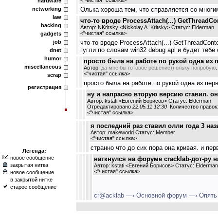
<
"чистая" ссылка
>
hardware
networking
Олька хороша тем, что справляется со многим
law
что-то вроде ProcessAttach(...) GetThreadCon
hacking
Автор: NKritsky <Nickolay A. Kritsky> Статус: Elderman
<
"чистая" ссылка
>
gadgets
job
что-то вроде ProcessAttach(...) GetThreadCo
гугли по словам win32 debug api и будет тебе 
dnet
humor
просто была на работе по рукой одна из п
miscellaneous
Автор:
да
мне
бы
готовое
решение))
ольку
попробую
<
"чистая" ссылка
>
scrap
просто была на работе по рукой одна из перв
регистрация
ну и напрасно вторую версию ставил. он
Автор: kstati <Евгений Борисов> Статус: Elderman
Отредактировано
22.05.11 12:30
Количество правок:
<
"чистая" ссылка
>
я последний раз ставил олли года 3 наза
Автор: makeworld Статус: Member
<
"чистая" ссылка
>
странно что до сих пора она кривая. и пе
Легенда:
новое сообщение
наткнулся на форуме cracklab-дот-ру 
закрытая нитка
Автор: kstati <Евгений Борисов> Статус: Elderman
<
"чистая" ссылка
>
новое сообщение
в закрытой нитке
старое сообщение
cr@acklab —› Основной форум —› Опять 