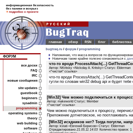
информационная безопасность
без паники и всерьез
подробно о проекте
главная
обзор
RSN
блог
библиотека
bugtraq.ru
/
форум
/
programming
Напоминаю, что масса вопросов по функционирова
ФОРУМ
Новичкам также крайне полезно ознакомиться с
дан
что-то вроде ProcessAttach(...) GetThreadCon
все доски
Автор: NKritsky <Nickolay A. Kritsky> Статус: Elderman
FAQ
<
"чистая" ссылка
>
IRC
что-то вроде ProcessAttach(...) GetThreadCo
новые сообщения
гугли по словам win32 debug api и будет тебе 
site updates
guestbook
[Win32] Чем можно подключиться к процессу
beginners
Автор: makeworld Статус: Member
sysadmin
<
"чистая" ссылка
>
programming
Чем можно подключиться к процессу, перечисли
operating systems
Приложение дотнетовское, но поотлаживать на
theory
[Win32] исхдников нет? Тогда погугли, на
web building
Автор: kstati <Евгений Борисов> Статус: Elderman
software
Отредактировано
21.05.11 14:03
Количество правок: 1