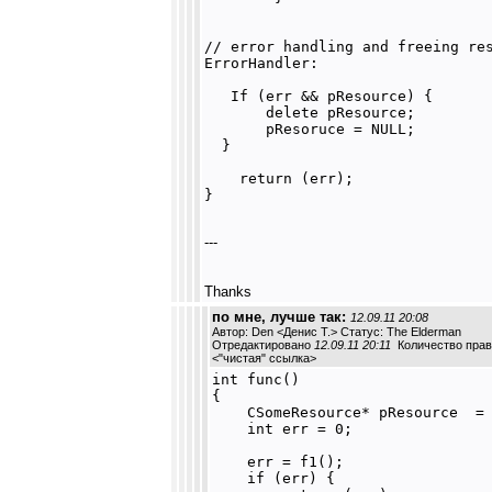
// error handling and freeing res
ErrorHandler:

   If (err && pResource) {

       delete pResource;

       pResoruce = NULL;

  }

    return (err);

---
Thanks
по мне, лучше так:
12.09.11 20:08
Автор: Den <Денис Т.> Статус: The Elderman
Отредактировано
12.09.11 20:11
Количество право
<
"чистая" ссылка
>
int func() 

{

    CSomeResource* pResource  = 
    int err = 0;

    err = f1();

    if (err) {
