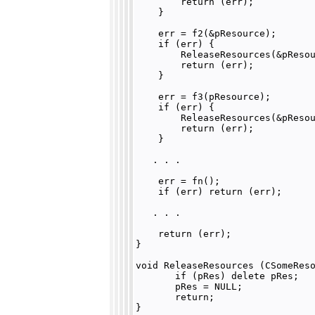
        return (err);

    }

    err = f2(&pResource);

    if (err) {

        ReleaseResources(&pResou
        return (err);

    }

    err = f3(pResource);

    if (err) {

        ReleaseResources(&pResou
        return (err);

    }

   . . .

    err = fn();

    if (err) return (err);

   . . .

    return (err);

}

void ReleaseResources (CSomeReso
       if (pRes) delete pRes;

       pRes = NULL;

       return;
