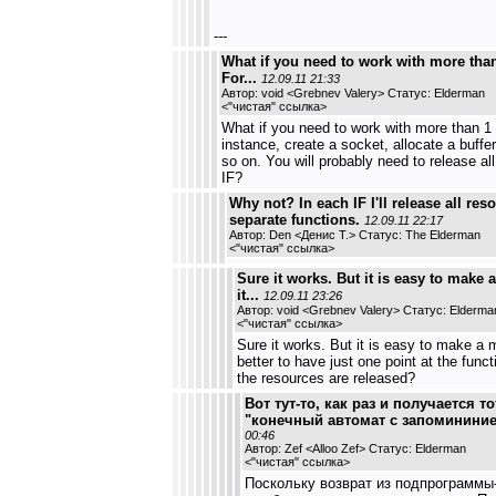
---
What if you need to work with more tha
For...
12.09.11 21:33
Автор: void <Grebnev Valery> Статус: Elderman
<
"чистая" ссылка
>
What if you need to work with more than 1
instance, create a socket, allocate a buffer
so on. You will probably need to release al
IF?
Why not? In each IF I'll release all re
separate functions.
12.09.11 22:17
Автор: Den <Денис Т.> Статус: The Elderman
<
"чистая" ссылка
>
Sure it works. But it is easy to make a
it...
12.09.11 23:26
Автор: void <Grebnev Valery> Статус: Elderma
<
"чистая" ссылка
>
Sure it works. But it is easy to make a m
better to have just one point at the func
the resources are released?
Вот тут-то, как раз и получается т
"конечный автомат с запомининие
00:46
Автор: Zef <Alloo Zef> Статус: Elderman
<
"чистая" ссылка
>
Поскольку возврат из подпрограммы