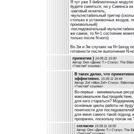
Я тут уже 3 библиотечных модуля
будете смеяться, но у Сименса их 
-шаговый искатель,
-мультистабильный триггер (сколь
столько и установочных входов, п
произвольный)
-последовательный мультистабиль
же самое, то N+1 состояние може
только после N-ного)
Во 2м и 3м случаях на N+1вход п
готовности после выполнения N-но
примитив )
14.09.11 15:00
Автор: Den <Денис Т.> Статус: The Elde
<
"чистая" ссылка
>
В таких делах, что примитивно
эффективно.
15.09.11 16:44
Автор: Zef <Alloo Zef> Статус: Elderma
<
"чистая" ссылка
>
Во-первых - минимальные ресур
максимальное быстродействие, 
для кого стараться? Модернизи
основные циклы работы не буду
понятности для последователей 
для меня самого такой подход 
прозрачен, поскольку похож на 
согласен
15.09.11 16:50
Автор: Den <Денис Т.> Статус: The E
<
"чистая" ссылка
>