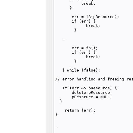
           break;

      }

       err = f3(pResource);

       if (err) {

             break;

        }

   …

       err = fn();

       if (err) {

             break;

        }

   } while (false);

// error handling and freeing res
   If (err && pResource) {

       delete pResource;

       pResoruce = NULL;

  }

    return (err);

---