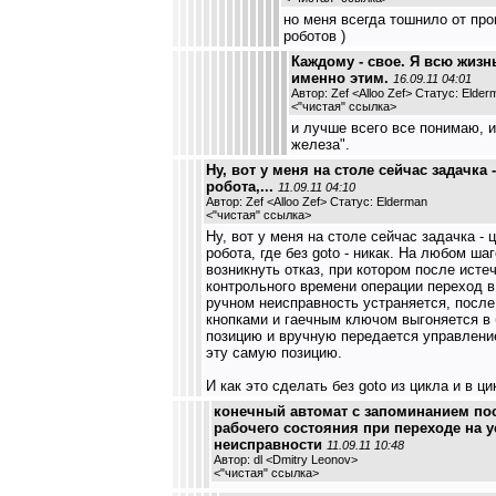
но меня всегда тошнило от пр
роботов )
Каждому - свое. Я всю жизн
именно этим.
16.09.11 04:01
Автор: Zef <Alloo Zef> Статус: Elder
<
"чистая" ссылка
>
и лучше всего все понимаю, и
железа".
Ну, вот у меня на столе сейчас задачка 
робота,...
11.09.11 04:10
Автор: Zef <Alloo Zef> Статус: Elderman
<
"чистая" ссылка
>
Ну, вот у меня на столе сейчас задачка - 
робота, где без goto - никак. На любом ша
возникнуть отказ, при котором после исте
контрольного времени операции переход в
ручном неисправность устраняется, после
кнопками и гаечным ключом выгоняется 
позицию и вручную передается управление
эту самую позицию.
И как это сделать без goto из цикла и в ци
конечный автомат с запоминанием по
рабочего состояния при переходе на 
неисправности
11.09.11 10:48
Автор: dl <Dmitry Leonov>
<
"чистая" ссылка
>