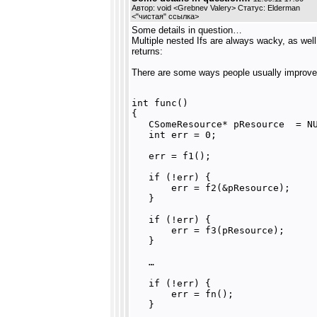
Автор: void <Grebnev Valery> Статус: Elderman
<
"чистая" ссылка
>
Some details in question…
Multiple nested Ifs are always wacky, as well
returns:
There are some ways people usually improve
int func() 

{

   CSomeResource* pResource  = NU
   int err = 0;

   err = f1();

   if (!err) {

       err = f2(&pResource);

   }

   if (!err) {

       err = f3(pResource);

   }

   …

   if (!err) {

       err = fn();

   }
