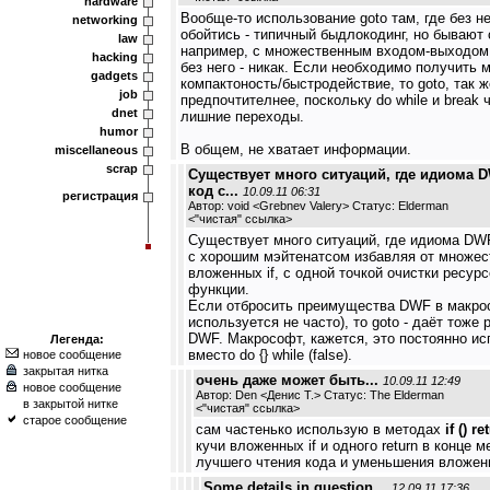
hardware
Вообще-то использование goto там, где без н
networking
обойтись - типичный быдлокодинг, но бывают 
law
например, с множественным входом-выходом 
hacking
без него - никак. Если необходимо получить
gadgets
компактоность/быстродействие, то goto, так ж
job
предпочтителнее, поскольку do while и break 
dnet
лишние переходы.
humor
В общем, не хватает информации.
miscellaneous
scrap
Существует много ситуаций, где идиома 
код с...
10.09.11 06:31
регистрация
Автор: void <Grebnev Valery> Статус: Elderman
<
"чистая" ссылка
>
Существует много ситуаций, где идиома DW
с хорошим мэйтенатсом избавляя от множес
вложенных if, с одной точкой очистки ресур
функции.
Если отбросить преимущества DWF в макрос
используется не часто), то goto - даёт тоже 
DWF. Макрософт, кажется, это постоянно исп
Легенда:
вместо do {} while (false).
новое сообщение
закрытая нитка
очень даже может быть...
10.09.11 12:49
новое сообщение
Автор: Den <Денис Т.> Статус: The Elderman
в закрытой нитке
<
"чистая" ссылка
>
старое сообщение
сам частенько использую в методах
if () re
кучи вложенных if и одного return в конце м
лучшего чтения кода и уменьшения вложен
Some details in question…
12.09.11 17:36