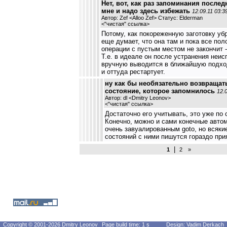
Нет, вот, как раз запоминания послед
мне и надо здесь избежать
12.09.11 03:3
Автор: Zef <Alloo Zef> Статус: Elderman
<
"чистая" ссылка
>
Потому, как покореженную заготовку убр
еще думает, что она там и пока все по
операции с пустым местом не закончит -
Т.е. в идеале он после устранения неис
вручную выводится в ближайшую подх
и оттуда рестартует.
ну как бы необязательно возвращать
состояние, которое запомнилось
12.
Автор: dl <Dmitry Leonov>
<
"чистая" ссылка
>
Достаточно его учитывать, это уже по 
Конечно, можно и сами конечные авто
очень завуалированным goto, но всяки
состояний с ними пишутся гораздо при
|
1
2
»
Copyright © 2001-2026 Dmitry Leonov
Page build time: 1 s
Design: Vadim Derkach