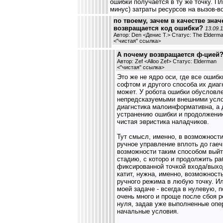
ошибки получается в ту же точку. Пл
минус) затраты ресурсов на вызов-во
по твоему, зачем в качестве зна
возвращается код ошибки?
13.09.1
Автор: Den <Денис Т.> Статус: The Elderm
<
"чистая" ссылка
>
А почему возвращается ф-цией
Автор: Zef <Alloo Zef> Статус: Elderman
<
"чистая" ссылка
>
Это же не ядро оси, где все ошибк
софтом и другого способа их диаг
может. У робота ошибки обусловл
непредсказуемыми внешними усл
диагнстика малоинформативна, а 
устранению ошибки и продолжению
чистая эвристика наладчиков.
Тут смысл, именно, в возможности
ручное управление вплоть до гаеч
возможности таким способом вый
стадию, с которо и продолжить раб
фиксированной точкой входа/выхо
катит, нужна, именно, возможность
ручного режима в любую точку. Ил
моей задаче - всегда в нулевую, 
очень много и проще после сбоя р
нуля, задав уже выполненные опер
начальные условия.