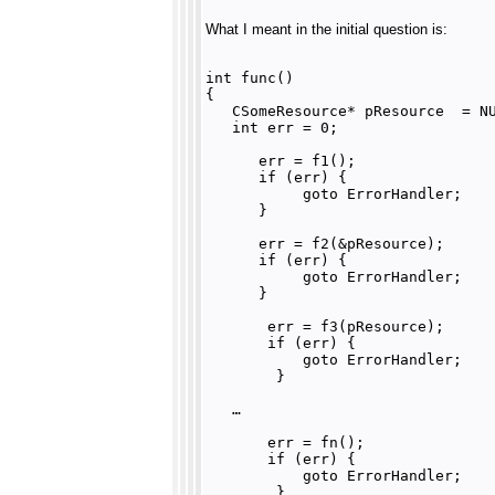
What I meant in the initial question is:
int func() 

{

   CSomeResource* pResource  = NU
   int err = 0;

      err = f1();

      if (err) {

           goto ErrorHandler;

      }

      err = f2(&pResource);

      if (err) {

           goto ErrorHandler;

      }

       err = f3(pResource);

       if (err) {

           goto ErrorHandler;

        }

   …

       err = fn();

       if (err) {

           goto ErrorHandler;

        }
