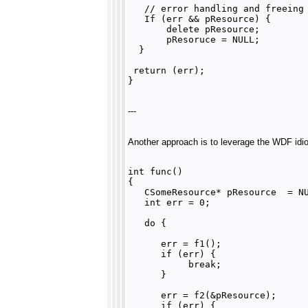
   // error handling and freeing 
   If (err && pResource) {

       delete pResource;

       pResoruce = NULL;

  }

 return (err);

---
Another approach is to leverage the WDF idi
int func() 

{

   CSomeResource* pResource  = NU
   int err = 0;

   do {

      err = f1();

      if (err) {

           break;

      }

      err = f2(&pResource);

      if (err) {
