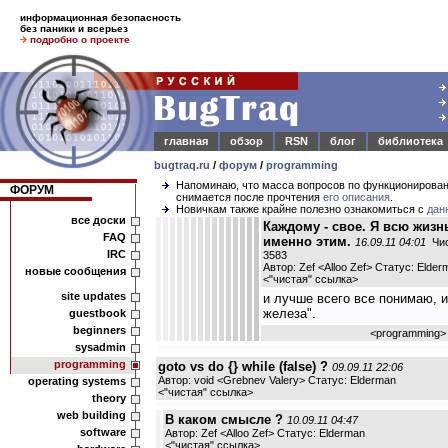
информационная безопасность
без паники и всерьез
подробно о проекте
главная
обзор
RSN
блог
библиотека
bugtraq.ru
/
форум
/
programming
Напоминаю, что масса вопросов по функционирова
ФОРУМ
снимается после прочтения
его описания
.
Новичкам также крайне полезно ознакомиться с
дан
все доски
Каждому - свое. Я всю жизн
FAQ
именно этим.
16.09.11 04:01
Чис
IRC
3583
Автор: Zef <Alloo Zef> Статус: Elder
новые сообщения
<
"чистая" ссылка
>
site updates
и лучше всего все понимаю, и
железа".
guestbook
beginners
<
programming
>
sysadmin
programming
goto vs do {} while (false) ?
09.09.11 22:06
Автор: void <Grebnev Valery> Статус: Elderman
operating systems
<
"чистая" ссылка
>
theory
web building
В каком смысле ?
10.09.11 04:47
software
Автор: Zef <Alloo Zef> Статус: Elderman
<
"чистая" ссылка
>