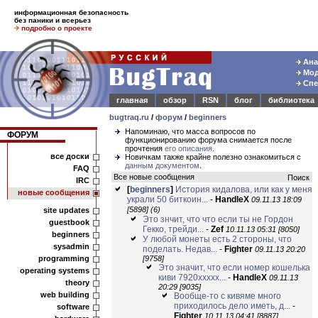
информационная безопасность
без паники и всерьез
подробно о проекте
Ана
Мод
Спе
главная
обзор
RSN
блог
библиотека
bugtraq.ru
/
форум
/
beginners
Напоминаю, что масса вопросов по
ФОРУМ
функционированию форума снимается после
прочтения
его описания
.
все доски
Новичкам также крайне полезно ознакомиться с
данным документом
.
FAQ
Все новые сообщения
Поиск
IRC
[
beginners
]
История кидалова, или как у меня
новые сообщения
украли 50 биткоин...
-
HandleX
09.11.13 18:09
[5898]
(6)
site updates
Это знчит, что что если ты не Гордон
guestbook
Гекко, трейди...
-
Zef
10.11.13 05:31 [8050]
beginners
У любой монеты есть 2 стороны, что
sysadmin
поделать. Недав...
-
Fighter
09.11.13 20:20
programming
[9758]
Это значит, что если номер кошелька
operating systems
киви 7920xxxxx...
-
HandleX
09.11.13
theory
20:29 [9035]
web building
Вообще-то с кивяме много
приходилось дело иметь, д...
-
software
Fighter
10.11.13 04:41 [8887]