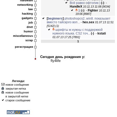
hardware
Всё равно офтопик )
(-)
-
networking
HandleX
10.11.13 11:08 [9034]
law
))
(-)
-
Fighter
10.11.13
hacking
19:06 [8987]
gadgets
[
beginners
]
photoshopcs2, win8. показыает
вместо тайскjого воп...
-
hex.sex
01.07.13 11:51
job
[5142]
(1)
dnet
шрифты ж нужны с поддержкой
humor
нужного языка. CS2 точ...
(-)
-
kstati
miscellaneous
01.07.13 17:25 [7891]
scrap
1
регистрация
Сегодня день рождения у:
fly4life
Легенда:
новое сообщение
закрытая нитка
новое сообщение
в закрытой нитке
старое сообщение