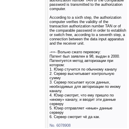
authorization number TAN or the comparable
password is transmitted to the authorization
computer.
According to a sixth step, the authorization
computer verifies the validity of the
transaction authorization number TAN or of
the comparable password in order to establish
or switch free, according to a seventh step, a
connection between the data input apparatus
and the receiver unit.
-==- Вольно сжато перевожу:
Патент был заявлен в 98, выдан в 2000.
Патентуется метод авторизации при
котором:
1. Юзер стучится по обычному каналу
2. Сервер высчитывает контрольную
сумму
3. Сервер посылает кусок данных,
необходимых для авторизации по иному
каналу.
4. Юзер смотрит, что ему пришло по
«иному» каналу, и вводит эти данные
серверу
5. Юзер отправляет «иные» данные
серверу
6. Сервер смотрит чё да как.
No. 6078908