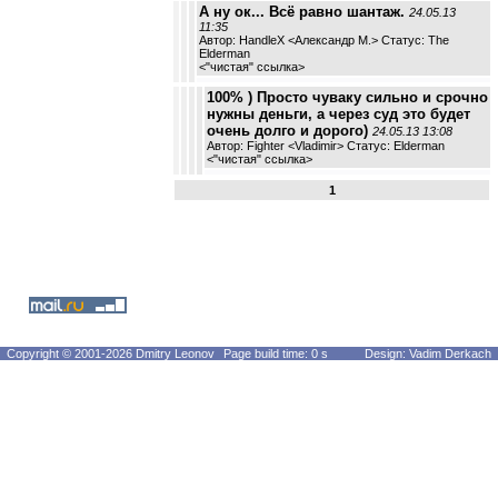
А ну ок... Всё равно шантаж.
24.05.13
11:35
Автор: HandleX <Александр М.> Статус: The
Elderman
<
"чистая" ссылка
>
100% ) Просто чуваку сильно и срочно
нужны деньги, а через суд это будет
очень долго и дорого)
24.05.13 13:08
Автор: Fighter <Vladimir> Статус: Elderman
<
"чистая" ссылка
>
1
Copyright © 2001-2026 Dmitry Leonov
Page build time: 0 s
Design: Vadim Derkach