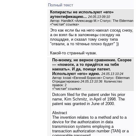
Полный текст
Копирасты не используют «его»
аутентификацию...
24.05.13 09:10
Автор: HandleX <Александр М.> Статус: The Elderman
<
"чистая" ссылка
>
Это как если бы на него наехал сосед снизу,
а он взял бы в заложницы соседку на
площадке, и сказал тому снизу типа
"отвали, а то тётенье плохо будет" ))
Какой-то странный чувак.
По-моему, не верное сравнение. Скорее
— «помоги, а то придётся на тебя
наехать». И да, поищи патент.
Используют «его» идею.
24.05.13 10:24
Автор: kstati <Евгений Борисов> Статус: Elderman
Отредактировано
24.05.13 10:36
Количество
правок: 2
<
"чистая" ссылка
>
Dotcom filed for the patent under his prior
name, Kim Schmitz, in April of 1998. The
patent was granted in June of 2000.
Abstract
The invention relates to a method and to a
device for the authorization in data
transmission systems employing a
transaction authorization number (TAN) or a
comparable password.