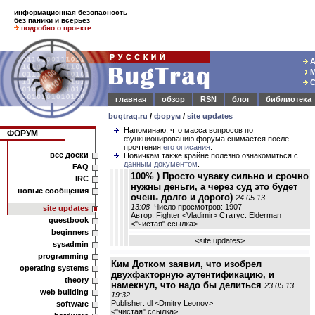
информационная безопасность
без паники и всерьез
подробно о проекте
А
М
С
главная
обзор
RSN
блог
библиотека
bugtraq.ru
/
форум
/
site updates
Напоминаю, что масса вопросов по
ФОРУМ
функционированию форума снимается после
прочтения
его описания
.
все доски
Новичкам также крайне полезно ознакомиться с
данным документом
.
FAQ
100% ) Просто чуваку сильно и срочно
IRC
нужны деньги, а через суд это будет
новые сообщения
очень долго и дорого)
24.05.13
13:08
Число просмотров: 1907
site updates
Автор: Fighter <Vladimir> Статус: Elderman
guestbook
<
"чистая" ссылка
>
beginners
<
site updates
>
sysadmin
programming
Ким Дотком заявил, что изобрел
operating systems
двухфакторную аутентификацию, и
theory
намекнул, что надо бы делиться
23.05.13
web building
19:32
Publisher: dl <Dmitry Leonov>
software
<
"чистая" ссылка
>