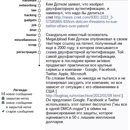
hardware
Ким Дотком заявил, что изобрел
networking
двухфакторную аутентификацию, и
law
намекнул, что надо бы делиться
hacking
cnet
http://news.cnet.com/8301-1023_3-
gadgets
57585865-93/kim-dotcom-threatens-to-sue-
job
twitter-others-over-patent/
dnet
Скандально известный основатель
humor
MegaUpload Ким Дотком опубликовал в своем
miscellaneous
твиттере ссылку на патент, полученный им
scrap
еще в 2000 году, в котором описывается
схема двухфакторной аутентификации. Той
регистрация
самой двухфакторной аутентификации,
которую в последнее время активно
продвигают практически все крупные
сервисы и компании - Google, Facebook,
Twitter, Apple, Microsoft.
По словам Кима, он никогда не пытался и не
планировал засудить эти компании, но все
зависит от ситуации с его обвинениями в
Легенда:
США [
новое сообщение
http://bugtraq.ru/rsn/archive/2012/01/09.html
].
закрытая нитка
Он предложил Google, Facebook и Twitter
новое сообщение
использовать этот патент бесплатно ("мы все
в закрытой нитке
в одной DMCA-лодке") в обмен на
старое сообщение
финансирование его защиты, которое
оценивается в 50 с лишним миллионов
долларов.