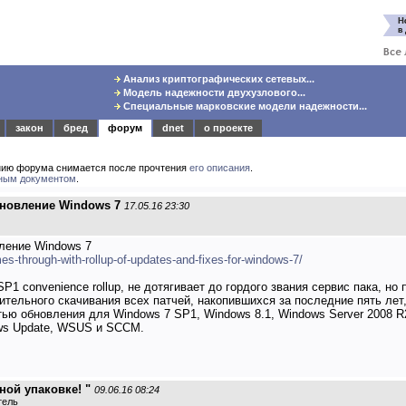
Анализ криптографических сетевых...
Модель надежности двухузлового...
Специальные марковские модели надежности...
закон
бред
форум
dnet
о проекте
нию форума снимается после прочтения
его описания
.
ным документом
.
бновление Windows 7
17.05.16 23:30
вление Windows 7
es-through-with-rollup-of-updates-and-fixes-for-windows-7/
1 convenience rollup, не дотягивает до гордого звания сервис пака, но 
чительного скачивания всех патчей, накопившихся за последние пять ле
тью обновления для Windows 7 SP1, Windows 8.1, Windows Server 2008 R
ows Update, WSUS и SCCM.
ной упаковке! "
09.06.16 08:24
тель