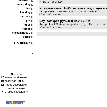
hardware
<
"чистая" ссылка
>
networking
я так понимаю, GWX теперь сразу будет в 
law
Автор: stream <Roman Trunov> Статус: Member
hacking
<
"чистая" ссылка
>
gadgets
job
Вау, семерка рулит! :)
18.05.16 09:37
Автор: HandleX <Александр М.> Статус: The Elderman
dnet
<
"чистая" ссылка
>
humor
miscellaneous
scrap
регистрация
Легенда:
новое сообщение
закрытая нитка
новое сообщение
в закрытой нитке
старое сообщение