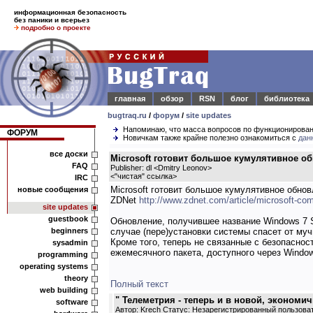
информационная безопасность
без паники и всерьез
подробно о проекте
главная
обзор
RSN
блог
библиотека
bugtraq.ru
/
форум
/
site updates
Напоминаю, что масса вопросов по функционирова
ФОРУМ
Новичкам также крайне полезно ознакомиться с
дан
все доски
Microsoft готовит большое кумулятивное о
FAQ
Publisher: dl <Dmitry Leonov>
<
"чистая" ссылка
>
IRC
Microsoft готовит большое кумулятивное обно
новые сообщения
ZDNet
http://www.zdnet.com/article/microsoft-com
site updates
guestbook
Обновление, получившее название Windows 7 SP
beginners
случае (пере)установки системы спасет от му
Кроме того, теперь не связанные с безопаснос
sysadmin
ежемесячного пакета, доступного через Wind
programming
operating systems
theory
Полный текст
web building
" Телеметрия - теперь и в новой, экономич
software
Автор: Krech Статус: Незарегистрированный пользова