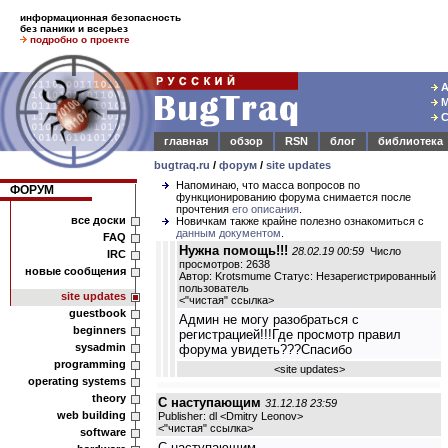
информационная безопасность
без паники и всерьез
подробно о проекте
А
М
С
главная
обзор
RSN
блог
библиотека
bugtraq.ru
/
форум
/
site updates
Напоминаю, что масса вопросов по
ФОРУМ
функционированию форума снимается после
прочтения
его описания
.
все доски
Новичкам также крайне полезно ознакомиться с
данным документом
.
FAQ
Нужна помощь!!!
28.02.19 00:59
Число
IRC
просмотров: 2638
новые сообщения
Автор: Krotsmume Статус: Незарегистрированный
пользователь
site updates
<
"чистая" ссылка
>
guestbook
Админ не могу разобраться с
beginners
регистрацией!!!Где просмотр правил
sysadmin
форума увидеть???Спасибо
programming
<
site updates
>
operating systems
theory
С наступающим
31.12.18 23:59
web building
Publisher: dl <Dmitry Leonov>
<
"чистая" ссылка
>
software
С наступающим