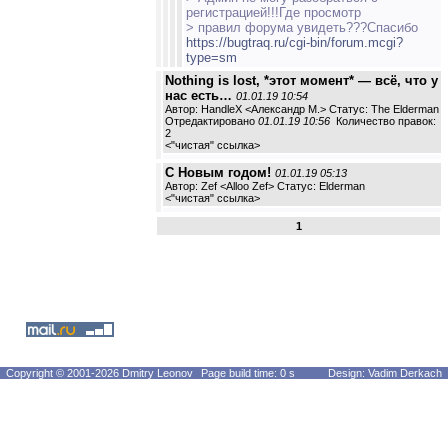
регистрацией!!!Где просмотр
> правил форума увидеть???Спасибо
https://bugtraq.ru/cgi-bin/forum.mcgi?
type=sm
Nothing is lost, *этот момент* — всё, что у
нас есть…
01.01.19 10:54
Автор: HandleX <Александр М.> Статус: The Elderman
Отредактировано
01.01.19 10:56
Количество правок:
2
<
"чистая" ссылка
>
С Новым годом!
01.01.19 05:13
Автор: Zef <Alloo Zef> Статус: Elderman
<
"чистая" ссылка
>
1
Copyright © 2001-2026 Dmitry Leonov
Page build time: 0 s
Design: Vadim Derkach