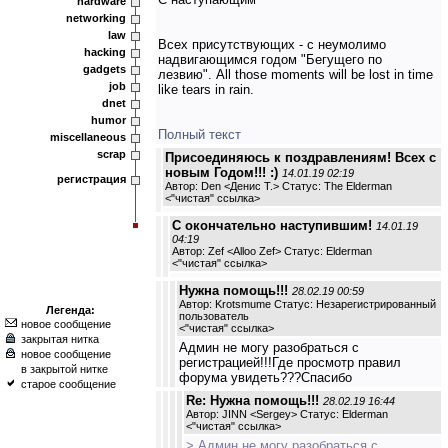
hardware
networking
law
Всех присутствующих - с неумолимо
hacking
надвигающимся годом "Бегущего по
gadgets
лезвию". All those moments will be lost in time
job
like tears in rain.
dnet
humor
Полный текст
miscellaneous
scrap
Присоединяюсь к поздравлениям! Всех с
новым Годом!!! :)
14.01.19 02:19
регистрация
Автор: Den <Денис Т.> Статус: The Elderman
<
"чистая" ссылка
>
С окончательно наступившим!
14.01.19
04:19
Автор: Zef <Alloo Zef> Статус: Elderman
<
"чистая" ссылка
>
Нужна помощь!!!
28.02.19 00:59
Автор: Krotsmume Статус: Незарегистрированный
Легенда:
пользователь
новое сообщение
<
"чистая" ссылка
>
закрытая нитка
Админ не могу разобраться с
новое сообщение
регистрацией!!!Где просмотр правил
в закрытой нитке
форума увидеть???Спасибо
старое сообщение
Re: Нужна помощь!!!
28.02.19 16:44
Автор: JINN <Sergey> Статус: Elderman
<
"чистая" ссылка
>
> Админ не могу разобраться с