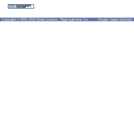
Copyright © 2001-2026 Dmitry Leonov
Page build time: 0 s
Design: Vadim Derkach