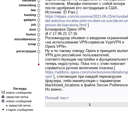
hardware
источников, Макафи покончил с собой вскоре
networking
после одобрения его экстрадиции в США.
law
Источник: El Pais [
hacking
https://elpais.com/economia/2021-06-23/el-fundad
gadgets
del-antivirus-mcafee-john-mcafee-se-suicida-en-u
job
prision-de-barcelona.html
]
Блокировка Opera VPN
dnet
dl // 17.06.21 17:16
humor
Роскомнадзор объявил о введении ограничени
miscellaneous
«на использование VPN-сервисов VyprVPN и
scrap
Opera VPN».
Ну и по такому поводу Opera в принципе выпи
регистрация
VPN для российских пользователей,
соответствующие настройки и фунциональнос
теперь недоступны. Пока что с этим помогает
справиться ручное включение плагина [
https://addons.opera.com/ru/extensions/details/op
vpn/
], слетающее при каждой перезагрузке
браузера, либо манипуляции с параметром
blacklisted_locations в файле Secure Preference
Легенда:
Но важно...
новое сообщение
закрытая нитка
Полный текст
новое сообщение
1
в закрытой нитке
старое сообщение