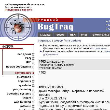
информационная безопасность
без паники и всерьез
подробно о проекте
А
М
С
главная
обзор
RSN
блог
библиотека
bugtraq.ru
/
форум
/
site updates
Напоминаю, что масса вопросов по функционирова
ФОРУМ
форума снимается после прочтения
его описания
.
Новичкам также крайне полезно ознакомиться с
дан
все доски
документом
.
FAQ
#403
23.06.21 23:54
IRC
Publisher: dl <Dmitry Leonov>
новые сообщения
<
"чистая" ссылка
>
#403
site updates
guestbook
beginners
sysadmin
#403, 23.06.2021
programming
Джон Макафи найден мёртвым в испанской
operating systems
тюрьме
theory
dl // 23.06.21 23:49
Бурная жизнь создателя антивируса имени се
web building
подошла к концу в тюремной камере на
software
барселонщине. По сведениям от полицейских