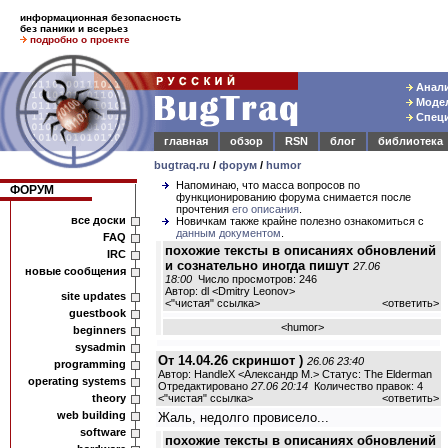
информационная безопасность
без паники и всерьез
подробно о проекте
Анали
Модел
Специ
главная
обзор
RSN
блог
библиотека
bugtraq.ru
/
форум
/
humor
Напоминаю, что масса вопросов по
ФОРУМ
функционированию форума снимается после
прочтения
его описания
.
все доски
Новичкам также крайне полезно ознакомиться с
данным документом
.
FAQ
похожие тексты в описаниях обновлений
IRC
и сознательно иногда пишут
27.06
новые сообщения
18:00
Число просмотров: 246
Автор: dl <Dmitry Leonov>
site updates
<
"чистая" ссылка
>
<
ответить
>
guestbook
<
humor
>
beginners
sysadmin
От 14.04.26 скриншот )
26.06 23:40
programming
Автор: HandleX <Александр М.> Статус: The Elderman
operating systems
Отредактировано
27.06 20:14
Количество правок: 4
theory
<
"чистая" ссылка
>
<
ответить
>
web building
Жаль, недолго провисело...
software
похожие тексты в описаниях обновлений