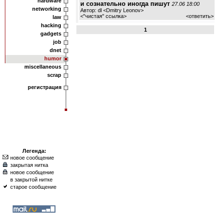
hardware
и сознательно иногда пишут
27.06 18:00
networking
Автор: dl <Dmitry Leonov>
<
"чистая" ссылка
>
<
ответить
>
law
hacking
1
gadgets
job
dnet
humor
miscellaneous
scrap
регистрация
Легенда:
новое сообщение
закрытая нитка
новое сообщение
в закрытой нитке
старое сообщение