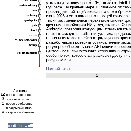
hardware
утилиты для популярных IDE, таких как IntelliJ
networking
PyCharm. По крайней мере 15 плагинов от сем
law
производителей, опубликованных с октября 20
hacking
июнь 2026 и установленных в общей сумме ок
тысяч раз, занимались перехватом ключей дос
gadgets
крупным провайдерам ИИ-услуг, включая Open
job
Anthropic, позволяя атакующим использовать 
dnet
платные аккаунты. JetBrains удалила вредоно
humor
плагины из маркетплейса и традиционно призв
miscellaneous
разработчиков проверить установленные расш
scrap
регулярно обновлять свои API-ключи и проявл
бдительность при установке сторонних инстру
регистрация
особенно тех, которые запрашивают доступ к 
ресурсам или...
Полный текст
1
Легенда:
новое сообщение
закрытая нитка
новое сообщение
в закрытой нитке
старое сообщение