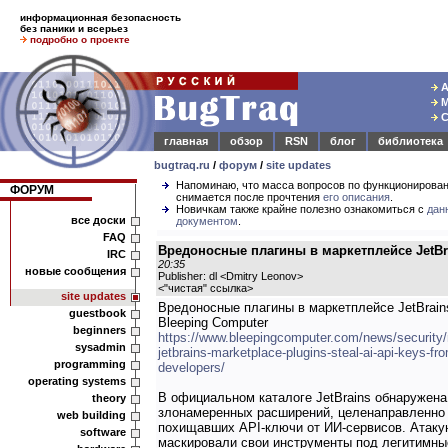
информационная безопасность
без паники и всерьез
подробно о проекте
А
М
С
главная
обзор
RSN
блог
библиотека
bugtraq.ru
/
форум
/
site updates
Напоминаю, что масса вопросов по функционирова
ФОРУМ
снимается после прочтения
его описания
.
Новичкам также крайне полезно ознакомиться с
дан
все доски
документом
.
FAQ
Вредоносные плагины в маркетплейсе JetBr
IRC
20:35
новые сообщения
Publisher: dl <Dmitry Leonov>
<
"чистая" ссылка
>
site updates
Вредоносные плагины в маркетплейсе JetBrain
guestbook
Bleeping Computer
beginners
https://www.bleepingcomputer.com/news/security/
sysadmin
jetbrains-marketplace-plugins-steal-ai-api-keys-fr
programming
developers/
operating systems
В официальном каталоге JetBrains обнаружена
theory
злонамеренных расширений, целенаправленно
web building
похищавших API-ключи от ИИ-сервисов. Атак
software
маскировали свои инструменты под легитимны