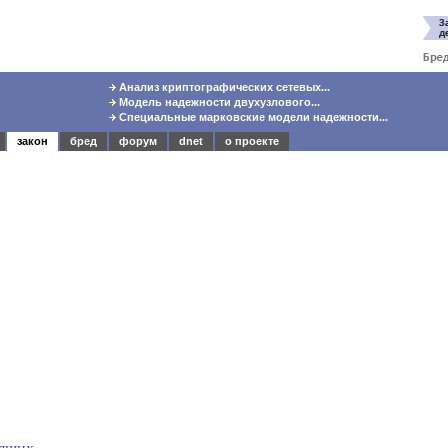
Анализ криптографических сетевых...
Модель надежности двухузлового...
Специальные марковские модели надежности...
закон
бред
форум
dnet
о проекте
сящих