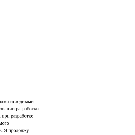
ытыми исходными
ровании разработки
 при разработке
мого
ь. Я продолжу