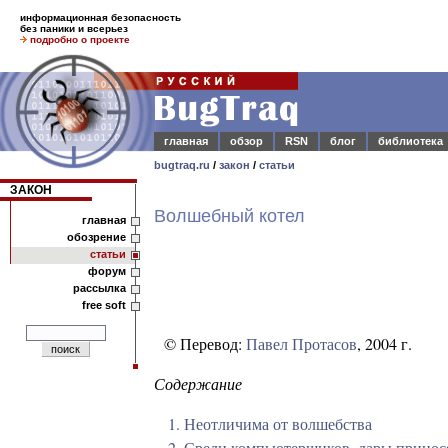
информационная безопасность
без паники и всерьез
подробно о проекте
главная
обзор
RSN
блог
библиотека
bugtraq.ru
/
закон
/
статьи
ЗАКОН
Волшебный котел
главная
обозрение
статьи
форум
рассылка
free soft
© Перевод:
Павел Протасов
, 2004 г.
Содержание
1. Неотличима от волшебства
2. Среди компьютерщиков, дары прино