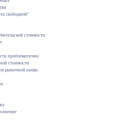
тва
ыть свободной"
ебительской стоимости
т
а
сти проблематично
ной стоимости
ятия рыночной ниши
ан
рку
полнение