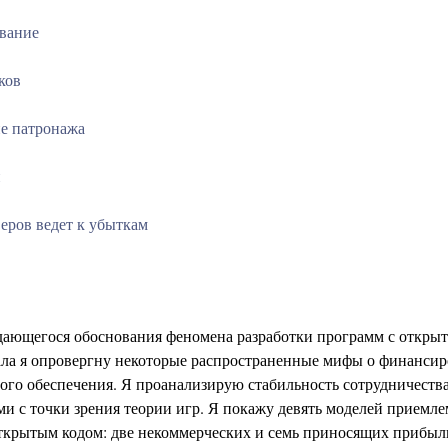
ование
ков
е патронажа
и
еров ведет к убыткам
дающегося обоснования феномена разработки программ с откр
чала я опровергну некоторые распространенные мифы о финанси
ого обеспечения. Я проанализирую стабильность сотрудничества
и с точки зрения теории игр. Я покажу девять моделей приемле
ткрытым кодом: две некоммерческих и семь приносящих прибыл