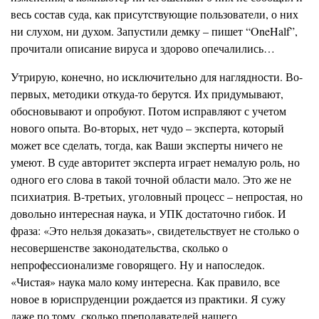
весь состав суда, как присутствующие пользователи, о них
ни слухом, ни духом. Запустили демку – пишет “OneHalf”,
прочитали описание вируса и здорово опечалились…
Утрирую, конечно, но исключительно для наглядности. Во-
первых, методики откуда-то берутся. Их придумывают,
обосновывают и опробуют. Потом исправляют с учетом
нового опыта. Во-вторых, нет чудо – эксперта, который
может все сделать, тогда, как Ваши эксперты ничего не
умеют. В суде авторитет эксперта играет немалую роль, но
одного его слова в такой точной области мало. Это же не
психиатрия. В-третьих, уголовный процесс – непростая, но
довольно интересная наука, и УПК достаточно гибок. И
фраза: «Это нельзя доказать», свидетельствует не столько о
несовершенстве законодательства, сколько о
непрофессионализме говорящего. Ну и напоследок.
«Чистая» наука мало кому интересна. Как правило, все
новое в юриспруденции рождается из практики. Я сужу
даже по тому, сколько преподавателей нашего