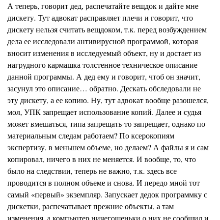
А теперь, говорит дед, распечатайте вещдок и дайте мне
дискету. Тут адвокат расправляет плечи и говорит, что
дискету нельзя считать вещдоком, т.к. перед возбуждением
дела ее исследовали антивирусной программой, которая
вносит изменения в исследуемый объект, ну и достает из
нагрудного кармашка толстенное техническое описание
данной программы. А дед ему и говорит, чтоб он значит,
засунул это описание… обратно. Дескать обследовали не
эту дискету, а ее копию. Ну, тут адвокат вообще разошелся,
мол, УПК запрещает использование копий. Далее и судья
может вмешаться, типа запрещать-то запрещает, однако по
материальным следам работаем? По ксерокопиям
экспертизу, в меньшем объеме, но делаем? А файлы я и сам
копировал, ничего в них не меняется. И вообще, то, что
было на следствии, теперь не важно, т.к. здесь все
проводится в полном объеме и снова. И передо мной тот
самый «первый» экземпляр. Запускает дедок программку с
дискетки, распечатывает прежние объекты, а там
изменения, а компьютер ничегошеньки о них не сообщил и