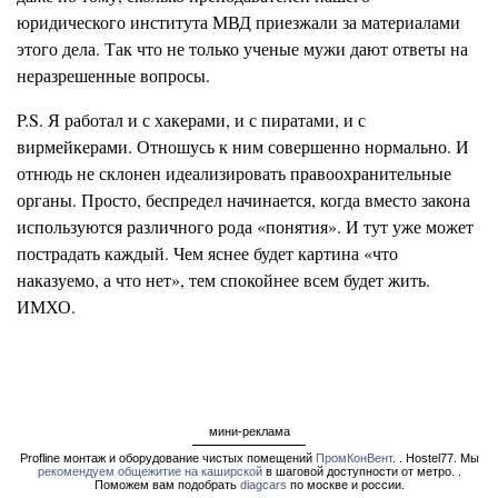
юридического института МВД приезжали за материалами
этого дела. Так что не только ученые мужи дают ответы на
неразрешенные вопросы.
P.S. Я работал и с хакерами, и с пиратами, и с
вирмейкерами. Отношусь к ним совершенно нормально. И
отнюдь не склонен идеализировать правоохранительные
органы. Просто, беспредел начинается, когда вместо закона
используются различного рода «понятия». И тут уже может
пострадать каждый. Чем яснее будет картина «что
наказуемо, а что нет», тем спокойнее всем будет жить.
ИМХО.
мини-реклама
Profline монтаж и оборудование чистых помещений
ПромКонВент
. . Hostel77. Мы
рекомендуем общежитие на каширской
в шаговой доступности от метро. .
Поможем вам подобрать
diagcars
по москве и россии.