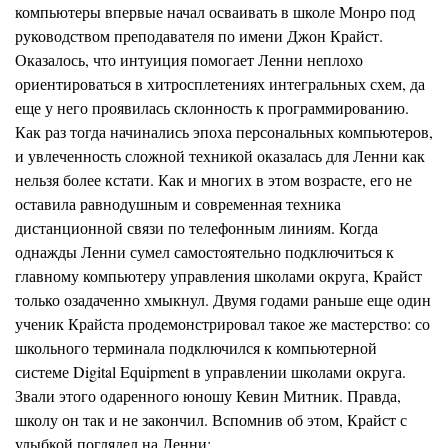
компьютеры впервы
е
начал осваивать в школе Монро под
руководством преподавателя по имени Джон
Крайст.
Оказалось, что интуиция помогает Ленни неплохо
орие
н
тироваться в хитросплетениях интегральных схем, да
еще у него проявилась склонность к программированию.
Как раз тогда начинал
и
сь эпоха персональных компьютеров,
и увлеченность сложной техникой оказалась для Ленни как
нельзя более кстати. Как и многих в этом возрасте, его не
оставила равнодушным и современная техника
дистанционной связи по телефонным линиям. Когда
однажды Ленни сумел самостоятельно подключиться к
главному к
о
мпьютеру управления школами округа, Крайст
только озадаченно хмыкнул. Двумя годами раньше еще один
ученик
Крайста
продемонстрировал такое же мастерство: со
школьного терминала подключился к компьютерной
системе Digital Equipment в управлении школами округа.
Звали этого одаренного юношу
Кевин
Митник.
Правда,
школу он так и не за
к
ончил. Вспомнив об этом, Крайст с
улыбкой поглядел на Ленни: