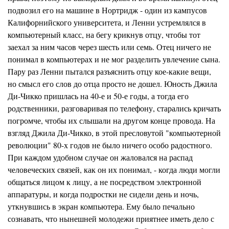
подвозил его на машине в
Нортридж
- один из
кампусов
Калифорнийского университета, и Ленни устремлялся в
компьютерный класс, на бегу крикнув отцу, чтобы тот
заехал за ним часов через шесть или семь. Отец ничего не
понимал в компьютерах и не мог разделить увлечение сына.
Пару раз Ленни пытался разъяснить отцу кое-какие вещи,
но смысл его слов до отца просто не дошел. Юность
Джила
Ди-Чикко
пришлась на 40-е и 50-е годы, а тогда его
родственники, разговаривая по телефону, старались кричать
погромче, чтобы их слышали на другом конце провода. На
взгляд Джила Ди-Чикко, в этой пресловутой "компьютерной
революции" 80-х годов не было ничего особо радостного.
При каждом удобном случае он жаловался на распад
человеческих связей, как он их понимал, - когда люди могли
общаться лицом к лицу, а не посредством элек
т
ронной
аппарат
у
ры, и когда подростки не си
д
ели день и ночь,
уткнувшись в экран компьютера. Ему было печально
сознавать, что нынешней молодежи приятнее иметь дело с