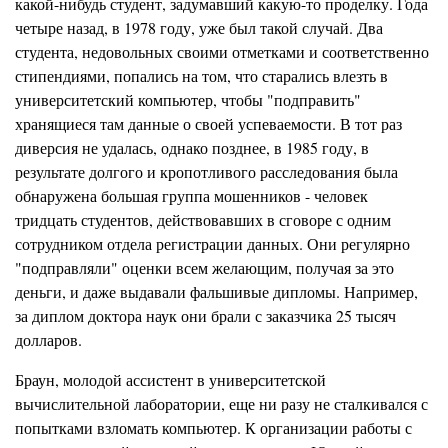
какой-нибудь студент, задумавший какую-то проделк
у
. Года
четыре назад, в 1978 году, уже был такой случай. Два
студента, недовольных своими отметками и соответственно
стипендиями, попались на том, что старались влезть в
университетский компьютер, чтобы "подправить"
хранящиеся там данные о своей успеваемости. В тот раз
диверсия не удалась, однако позднее, в 1985 году, в
результате долгого и кропотливого
расследова
ния была
обнаружена большая группа мошенников - человек
тридцать студентов, действовавших в сговоре с одним
сотрудником отдела регистрации данных
.
Они регулярно
"подправляли" оценки всем желающим, получая за это
деньги, и даже выдавали фальшивые дипломы. Например,
за диплом док
т
ора наук они брали с заказчика 25 тысяч
долларов.
Браун, молодой ассистент в университетской
вычислительной ла
боратории, еще ни разу не сталкивался с
попытками взломать компьютер. К организации работы с