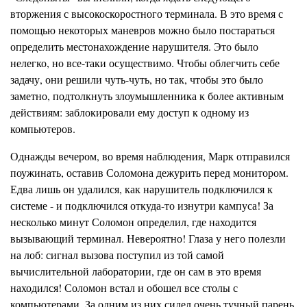
вторжения с высокоскоростного терминала. В это время с
помощью некоторых ман
е
вров можно было постараться
определить место
н
ахождение нарушителя. Это было
нелегко, но все-таки осуществимо. Чтобы облегчить себе
задачу, они решили чуть-чу
ть
, но так, чтобы это было
заметно, подтолк
н
уть злоумышленника к более ак
т
ивным
действиям: заблокировали ему доступ к одному из
компьютеров.
Однажды вечером, во время наблюдения, Марк отправился
поужинать, оставив Соломона дежурить перед монитором.
Едва лишь он удалился, как нарушитель подключился к
системе - и подключился откуда-то изнутри
кампуса!
За
несколько минут Соломон определил, где находится
вызывающий терминал. Невероятно! Глаза у него полезли
на лоб: сигнал вызова поступил из той самой
вычислительной лаборатории, где он сам в это время
находился! Соломон встал и обошел все столы с
компьютерами. За одним из
н
их сидел очень тучный парень,