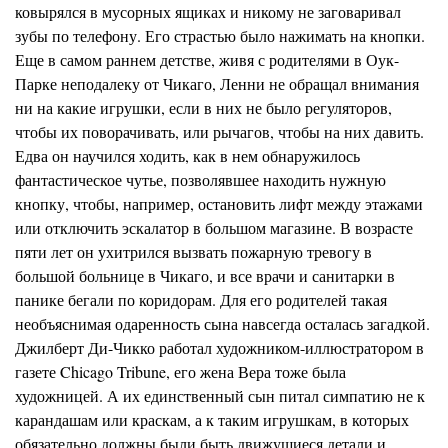
ковырялся в мусорных ящиках и никому не заговаривал
зубы по телефону. Его страстью было нажимать на кнопки.
Еще в самом раннем детстве, живя с родителями в
Оук-
Парке
неподалеку от Чикаго, Ленни не обращал внимания
ни на какие игрушки, если в них не было регуляторов,
чтобы их поворачивать, или рычагов, чтобы на них давить.
Едва он научился ходить, как в нем обнаружилось
фантастическое чутье, позволявшее находить нужную
кнопку, чтобы, например, остановить лифт между этажами
или отключить эскалатор в большом магазине. В возрасте
пяти лет он ухитрился вызвать пожарную тревогу в
большой больнице в Чикаго, и все врачи и санитарки в
панике бегали по коридорам. Для его родителей такая
необъяснимая одаренность сына навсегда осталась загадкой.
Джилберт
Ди-Чикко работал художником-иллюстратором в
газете Chicago Tribune, его жена Вера тоже была
художницей. А их единственный сын питал симпатию не к
карандашам или краскам, а к таким игрушкам, в которых
обязательно до
л
жны были быть движущиеся детали и