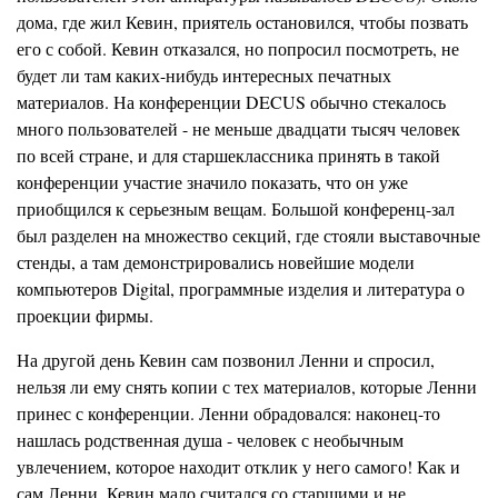
дома, где жил Кевин, приятель остановился, чтобы позвать
его с собой. Кевин отказался, но попросил посмотреть, не
будет ли там каких-нибудь интересных печатных
материалов. На конференции DECUS обычно стекалось
много пользователей - не меньше двадцати тысяч человек
по всей стране, и для старшеклассника принять в такой
конференции участие значило показать, что он уже
приобщился к серьезным вещам. Большой конференц-зал
был разделен на множество секций, где стояли выставочные
стенды, а там демонстрировались новейшие модели
компьютеров Digital, программные изделия и литература о
про
е
кции фирмы.
На другой день Кевин сам позвонил Ленни и спросил,
нельзя ли ему снять копии с тех материалов, которые Ленни
принес с конференции. Ленни обрадовался: наконец-то
нашлась родственная душа - человек с необычным
увлечением, которое находит отклик у него самого! Как и
сам Ленни, Кевин мало считался со старшими и не