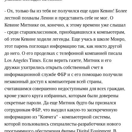
-
Ох,
только бы из тебя не получился еще один
Кевин!
Более
лестной похвалы Ленни и представить себе не мог. О
Кевине Митнике
он, конечно, к этому времени уже слышал
- среди стар
ш
еклассников, приобщавшихся к компьютерам,
об этом Кевине ходили легенды. Еще учась в школе Монро,
этот парень поглощал информацию так, как никто другой
до него. О его проделках с телефонной компанией писала
Los Angeles Times. Если верить газете, Митник и его
дружки ухитрились открыть собственный счет в
информационной службе ФБР и с его помощью получили
незаконный доступ к компьютерам всей страны,
считавшимся совершенно недоступными для всех граждан,
кроме узкого круга избранных, которым были доверены
секретные пароли
.
Да еще Митник буд
т
о бы признался
сотрудникам ФБР, что выудил какую-то засекреченную
информацию из "Ковчега" - компьютерной системы,
которой пользовались специалисты-разработчики нового
программного обеспечения фирмы Digital Equipment. В