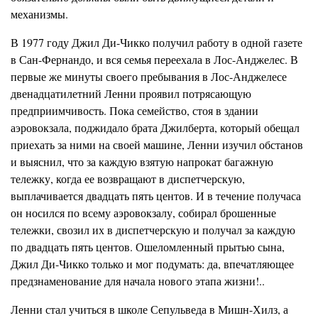
механизмы.
В 1977 году
Джил
Ди-Чикко получил работу в одной газете
в
Сан-Фернандо,
и вся семья переехала в Лос-Анджелес. В
первые же минуты своего пребывания в Лос-Анджелесе
двенадцатилетний Ленни проявил потрясающую
предприимчивость. Пока семейство, стоя в здании
аэровокзала, поджидало брата
Джилберта,
который обещал
приехать за ними на своей машине, Ленни изучил
обстанов
и выяснил, что за каждую взятую напрокат багажную
тележку, когда ее возвращают в диспетчерскую,
выплачивается двадцать пять центов. И в течение получаса
он носился по всему аэровокзалу, собирал брошенные
тележки, свозил их в диспетчерскую и получал за каждую
по двадца
т
ь пять центов. Ошеломленный пры
т
ью сына,
Джил Ди-Чикк
о
только и мог подумать: да, впечатляющее
предзнаменование д
л
я начала нового этапа жизни!..
Ленни стал учиться в школе
Сепульведа
в
Мишн-Хилз,
а