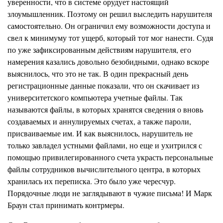
уверенности, что в системе орудует настоящий
злоумышленник. Поэтому он решил выследить нарушителя
самостоятельно. Он ограничил ему возможности доступа и
свел к минимуму тот ущерб, который тот мог нанести. Судя
по уже зафиксированным действиям нарушителя, его
намерения казались довольно безобидными, однако вскоре
выяснилось, что это не так. В один прекрасный день
регистрационные данные показали, что он скачивает из
университетского компьютера учетные файлы. Так
называются файлы, в которых хранятся сведения о вновь
создаваемых и аннулируемых счетах, а также пароли,
присваиваемые им. И как выяснилось, нарушитель не
только завладел
ус
тными файлами, но еще и ухитрился с
помощью привилегированного счета украсть персональные
файлы сотрудников
вы
числительного центра, в которых
хранилась их переписка. Это было уже чересчур.
Порядочные люди не заглядывают в чужие письма! И Марк
Бра
у
н стал принимать к
о
нтрмеры.