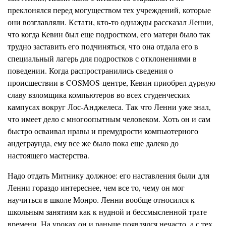
преклонялся перед могуществом тех учреждений, которые
они возглавляли. Кстати, кто-то однажды рассказал Ленни,
что когда Кевин был еще подростком, его матери было так
трудно заставить его подчиняться, что она отдала его в
специальный лагерь для подростков с отклонениями в
поведении. Когда распространились сведения о
происшествии в
COSMOS-центре,
Кевин приобрел дурную
славу взломщика компьютеров во всех студенческих
кампусах
вокруг Лос-Анджелеса. Так что Ленни уже знал,
что имеет дело с многоопытным человеком. Хоть он и сам
быстро осваивал нравы и премудрости компьютерного
андеграунда,
ему все же было пока еще далеко до
настоящего мастерства.
Надо отдать
Митнику
должное: его наставления были для
Ленни гораздо интереснее, чем все то, чему он мог
научиться в школе Монро. Ленни вообще относился к
школьным занятиям как к нудной и бессмысленной трате
времени. На уроках он и раньше появлялся нечасто, а с тех