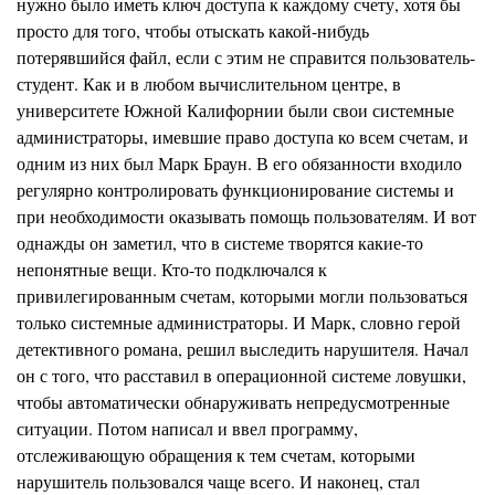
нужно было иметь ключ доступа к каждому счету, хотя бы
просто для того, чтобы отыскать
какой-ни
будь
потерявшийся файл, если с этим не справится пользователь-
студент. Как и в любом вычислительном центре, в
университете Южной Калифорнии были свои системные
администраторы, имевшие право доступа ко всем счетам, и
одним из них был Марк Браун. В его обязанности входило
регулярно контролировать функционирование системы и
при
н
еобходимости оказывать помощь пользователям. И вот
одна
ж
ды он заметил, ч
т
о в системе творятся какие-то
непонятные вещи. Кто-то подключался к
привилегированным счетам, которыми могли пользоваться
только системные администраторы. И Марк, словно герой
детективного романа, решил выследить нарушителя. Начал
он с того, что расставил в операционной системе ловушки,
чтобы автоматически обнаруживать непредусмотренные
ситуации. Потом написал и ввел программу,
отслеживающую обращения к тем счетам, которыми
нарушитель пользовался чаще всего. И наконец, стал