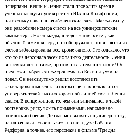
исчерпаны, Кевин и Ленни стали проводить время в
учебных корпусах университета Южной Калифорнии,
потихоньку накапливая абонентские счета. Мало-помалу
они раздобыли номера счетов на все университетские
компьютеры. Но однажды, придя в университет, как
обычно, ближе к вечеру, они обнаружили, что из шести их
счетов заблокированы все, кроме одного. Это означало, что
кто-то из персонала засек их тайную деятельность. Ленни
встревожился: похоже, против них затеваются козни! Он
предложил убраться по-хорошему, но Кевин и ухом не
повел. Он невозмутимо решил восстановить
заблокированные счета, а потом еще и попользоваться
университетской высокоскоростной линией связи. Ленни
сдался. В конце концов, то, чем они занимались в такой
обстановке, рискуя быть пойманными, напоминало
шпионский боевик. Дерзко расхаживать по университету,
невзирая на опасность, - это вполне в духе Роберта
Редфорда, а точнее, его персонажа в фильме
'
Три дня