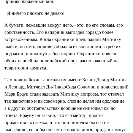
принял обиженный вид:
- Я ничего плохого не делаю!
А бумаги, лежавшие вокруг него, - это, по его словам, его
собственность. Его напарник выглядел гораздо более
встревоженным. Когда охранники предложили
Митнику
выйти, он неторопливо собрал все свои листки, сгреб их
под
мыпп
и покинул лабораторию. Охранники повели
обоих парней на полицейский пост, расположенный на
территории кампуса.
Там полицейские записали их имена:
Кевин
Дэвид Митник
и Леонард Митчелл
Ди-ЧиккоСода
Соломон и подоспевший
Марк Браун стали задавать Митнику вопросы, тот отвечал
так заносчиво и высо
к
омерно, словно делал им одолжение,
а в других обстоятельствах вообще не снизошел бы до
ответа. Брауну он заявил, что его метод - просто
примитивная слежка, и что они нипочем бы его
н
е
выследили, если бы он сам не
подставился,
придя в кампус.