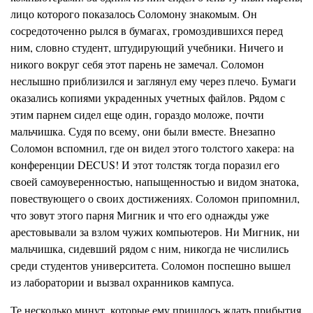
лицо которого показалось Соломону знакомым. Он
сосредоточенно рылся в бумагах, громоздившихся перед
ним, словно студент, штудирующий учебники. Ничего и
ник
о
го вокруг себя этот паре
н
ь не замечал. Соломон
неслышно приблизился и заглянул ему через плечо. Бумаги
оказались к
о
пиями украденных учетных файлов. Рядом с
этим парнем сидел еще один, гораздо моложе, почти
мальчишка. Судя по всему, они были вместе
.
Внезапно
Соломон вспомнил, где он видел этого толстого хакера: на
конференции DEC
U
S
!
И это
т
толстяк тогда поразил его
своей самоуверенностью, напыщенностью и видом знатока,
повествующего о своих достижениях. Соломон припомнил,
что зовут этого парня
Мигник
и что его однажды уже
арестовывали за взлом чужих к
о
мпьютеров. Ни Мигник,
н
и
мальчишка, сидевший рядом с ним, ни
к
огда не числились
среди студентов университета. Соломон поспешно вышел
из лабора
то
рии и вызвал охранников кампуса.
Те нескольк
о
минут, которые ему пришлось ждать прибытия