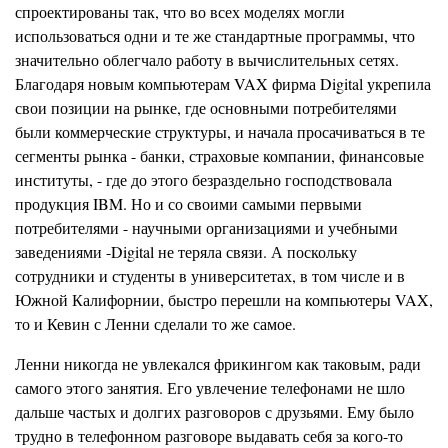
спроектированы так, что во всех моделях могли
использоваться одни и те же стандартные программы, что
значительно облегчало раб
от
у в вычислительных сетях.
Благодаря новым компьютерам VAX фирма Digital укрепила
свои позиции на рынке, где основными потребителями
были коммерческие структуры, и начала просачиваться в те
сегм
е
нты рынка - банки, страховые
к
омпании, финансовые
институты, - где до этого безраздельно господствовала
продукция IBM. Но и со своими самыми первыми
потребителями - научными организациями и учебными
заведениями -Digital не теряла связи. А поскольку
сотрудники и студенты в университетах, в том числе и в
Южной Калифорнии, быстро перешли на компьютеры VAX,
то и
Кевин
с
Ленни
сделали то же самое.
Ленни никогда не увлекался
фрикингом
как таковым, ради
самого этого занятия. Его увлечение телефонами не шло
дальше частых и долгих разговоров с друзьями. Ему было
трудно в телефонном разговоре выдавать себя за кого-то