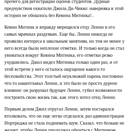
прочего для регистрации оценок с
т
удентов. Дурные
предчувствия охватили
Джила
Ди-Чикко: наверняка в этой
истории не обошлось без
Кевина
Митника!..
Кевин
Митник
и вправду мерещился отцу Ленни в его
самых мрачных раздумьях. Еще бы, Ленни никогда не
проявлял интереса к школьным занятиям, но тем не менее у
него всегда были неплохие отметки. И только когда он стал
увиваться вокруг Кевина Митника, его отметки резко
ухудшились. Джил видел Митника только один раз, и от
этой встречи у него осталось ощущение какого-то
беспокойсгва.
Этот толстый неуклюжий парень постоянно
что-то нашептывал Ленни, и это было не просто дурное
влияние: он разрушал будущее Ленни, губил возможности
построить свою жизнь так, как этого хотел отец Ленни.
Первым делом Джил отругал Ленни, затем постарался
в
т
олковать, что он еще легко отделался, раз администрация
Нортриджа не стала поднимать шум. Сказал, что больше не
желает, чтобы Ленни продолжал общаться с
Митником.