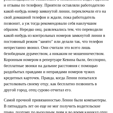
и отзывы по телефону. Приятели оставляли работодателю
какой-нибудь номер замкнутой линии, переключали его на
свой домашний телефон и ждали, пока работодатель
позвонит, а уж тогда рекомендовали себя наилучшим
образом. Нередко
онц.
развлекались тем, что переводили
какой-нибудь из контрольных номеров замкнутой линии в
постоянный режим "занято" или делали так, что телефон
непрестанно звонил. Они считали это всего лишь
безобидным дурачеством, а никаким не мошенничеством.
Коронным номером в репертуаре Кевина были, бесспорно,
бесплатные звонки на дальние расстояния с помощью
раздобытых правдами и неправдам
и
номеров чужих
кредитных карточек. Правда, когда Ленни попытался
растолковать своему отцу, как бесплатно позвонить в
другой город, отец сурово отчитал его.
Самой прочной привязанностью Ленни были компьютеры.
В пятнадцать лет он еще не мог получить водительские
права, поэтому по выходным дням и во время каникул отец