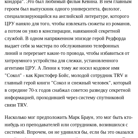
кондора". Это был любимый фильм Кевина. В нем главным
героем был выпускник одного университета, филолог,
специализирующийся на английской литературе, которого
ЦРУ наняло для того, чтобы извлекать сюжеты из романов,
а потом он увяз в конспирации, навязанной секретной
службой. В одном напряженном эпизоде герой Редфорда
выдает себя за мастера по обслуживанию телефонных
линий и перерезает какие-то провода, чтобы избавиться от
хитроумного устройства д
л
я слежки, установленного
агентами ЦРУ. А Ленни к тому же носил кодовое имя
"Сокол" - как Кристофер
Бойс,
молодой сотрудник
T
RV и
главный герой книги "Сокол и снежный человек", который
в середине 70-х годов снабжал
советсю
разведку секретной
информацией, проходившей через систему спутниковой
связи TRV.
Насколько мог предположить Марк Браун, это мог быть кто-
нибудь из преподавателей или сотрудников, возившихся с
системой. Впрочем, он не удивился бы, если бы это оказался