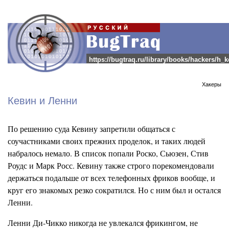
https://bugtraq.ru/library/books/hackers/h_k
Хакеры
Кевин и Ленни
По решению суда
Кевину
запретили общаться с
соучастниками своих прежних проделок, и таких людей
набралось немало. В список попали
Роско,
Сьюзен, Стив
Роудс
и Марк Росс. Кевину такж
е
строго порекомендовали
держаться подальше от всех телефонных
фриков
вообще, и
круг его знакомых рез
к
о сократился. Но с ним был и остался
Л
енни.
Ленни
Ди-Чикко
никогда не увлекался
фрикингом,
не