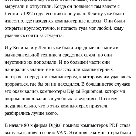
выругали и отпустили. Когда он появился там вместе с
Ленни в 1982 году, его никто не узнал.
Кевину
уже было
известно, где находятся компьютерные классы. Они были
открыты круглосуточно, и попасть туда мог любой, кому
удавалось сойти за студента.
И у Кевина, и у Ленни уже были изрядные познания в
вычислительной технике и средствах связи, но они
неустанно их пополняли. И по большей части они
набирались знаний не в классах или компьютерных
центрах, а перед тем компьютером, к которому им удавалось
прорваться, где бы он ни находился. В большинстве случаев
это оказывались компьютеры Digital Equipment, которыми
широко
пользова
лись в учебных заведениях. Поэтому
неудивительно, что в этих компьютерах приятели
разбирались лучше всего.
В начале 80-х фирма Digita
l
помимо компьютеров PDP стала
выпускать новую серию VAX. Эти новые компьютеры были