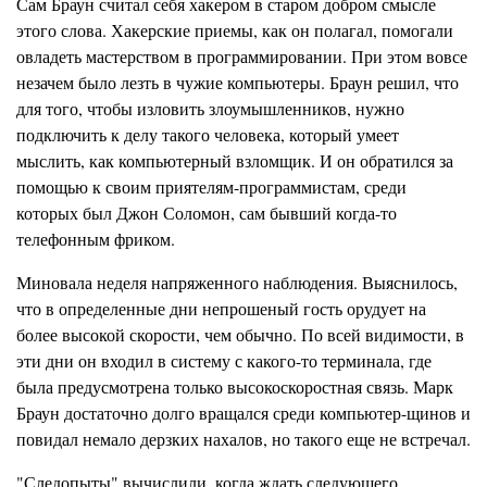
Сам Браун считал себя хакером в старом добром смысле
этого слова.
Хакерские
приемы, как он полагал, помогали
овладеть мастерством в программировании. При этом вовсе
незачем было лезть в чужие компьютеры. Браун решил, что
для того, чтобы изловить злоумышленников, нужно
подключить к делу такого человека, который умеет
мыслить, как компьютерный взломщик. И он обратился за
помощью к своим приятелям-программистам, среди
к
оторых был Джон С
о
ломон, сам бывший когда-то
телефон
н
ым
фриком.
Миновала неделя напряженного наблюдения. Выяс
н
илось,
что в определенные дни непрошеный гость орудует на
более высокой скорости, чем обычно. По всей видимости, в
эти дни он входил в систему с какого-то терми
н
ала, где
была пре
д
усмотрена только высокоскоростная связь. Марк
Браун достаточно долго вращался среди
компьютер-щинов
и
повидал немало дерзких нахалов, но такого еще не встречал.
"Следопыты" вычислили, когда ждать следующего