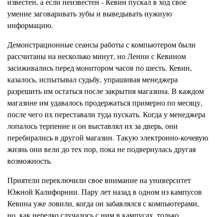
известен, а если неизвестен - Кевин пускал в ход свое
умение заговаривать зубы и выведывать нужную
информацию.
Демонстрационные сеансы работы с компьютером были
рассчитаны на несколько минут, но Ленни с Кевином
засиживались перед монитором часов по шесть. Кевин,
казалось, испы
т
ывал судьбу, упрашивая менеджера
разрешить им остаться после закрытия магазина. В каждом
магазине им удавалось продержаться примерно по месяцу,
после чего их переставали туда пускать. Когда у менеджера
лопалось терпение и он выставлял их за дверь, они
перебирались в другой магазин. Такую электронно-кочевую
жизнь они вели до тех пор, пока не подвернулась другая
возможность.
Приятели переключили свое внимание на университет
Южной Калифорнии. Пару лет назад в одном из
кампусов
Кевина уже ловили, когда он забавлялся с компьютерами,
но, как нередко случалось с ним в кампусах, только