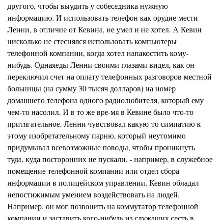
другого, чтобы выудить у собеседника нужную
информацию. И использовать телефон как орудие мести
Ленни, в отличие от
Кевина,
не умел и не хотел. А Кевин
нисколько не стеснялся использовать компьютеры
телефонной компании, когда хотел напакостить кому-
нибудь.
Однаяеды
Ленни своими глазами видел, как он
переключил счет на оплату телефонных разговоров местной
больницы (на сумму 30 тысяч долларов) на номер
домашнего телефона одного радиолюбителя, который ему
чем-то насолил. И в то же
вре-мя
в
Кевине
было ч
т
о-то
притягательное. Ленни чувствовал какую-то симпатию к
этому изобретательному парню, который неутомимо
придумывал всевозможные поводы, чтобы проникнуть
туда, куда посторонних не пускали, - например, в служебное
помещение телефонной компании или отдел сбора
информации в полицейском управлении. Кевин обладал
непостижимым умением воздействовать на людей.
Например, он мог позвонить на коммутатор телефонной
компании и за
ст
авить кого-нибудь из служащих сесть в