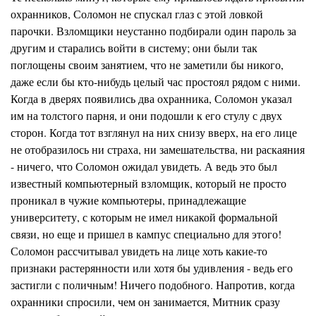
охранников, Соломон не спускал глаз с этой ловкой
парочки. Взломщики неустанно подбирали один пароль за
другим и старались войти в систему; они были так
поглощены своим занятием, что не заметили бы никого,
даже если бы кто-нибудь целый час простоял рядом с ними.
Когда в дверях появились два охранника, Соломон указал
им на толстого парня, и они подошли к его стулу с двух
сторон. Когда тот взглянул на них снизу вверх, на его лице
н
е отобразилось ни страха, ни замешательс
т
ва, ни раскаяния
- ничего, что Соломон ожидал увидеть. А ведь это был
известный компьютерный взломщик, который не просто
проникал в чужие компьютеры, принадлежащие
универс
и
тету, с которым не имел никакой формальной
связи, но еще и пришел в
кампус
специально для этого!
Соломон рассчитывал увидеть на лице хоть какие-то
признаки растерянности или хотя бы удивления - ведь его
застигли с полич
н
ым! Ничего подобного. Напротив, когда
охранники спросили, чем он занимается,
Митник
сразу