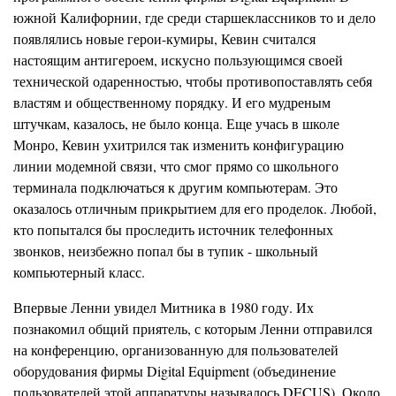
южной Калифорнии, где среди старшеклассников то и дело
появлялись новые герои-кумиры,
Кевин
считался
настоящим антигероем, искусно пользующимся своей
технической одаренностью, чтобы
про
тивопоставлять себя
властям и общественному порядку. И его мудреным
штучкам, казалось, не было конца. Еще учась в школе
Монро,
Кевин
у
хитрился так изменить конфигурацию
линии
модемной
связи, что смог прямо со школьного
терминала подключаться к другим компьютерам. Это
оказалось отличным прикрытием для его проделок. Любой,
кто попытался бы проследить источник телефонных
звонков, неизбежно попал бы в тупик - школьный
компьютерный класс.
Впервые
Ленни
увидел
Митника
в 1980 году. Их
познакомил общий приятель, с которым Ленни отправился
на конференцию, организованную для пользователей
оборудования фирмы Digital Equipment (объединение
пользователей этой аппаратуры называлось
D
ECUS). Около