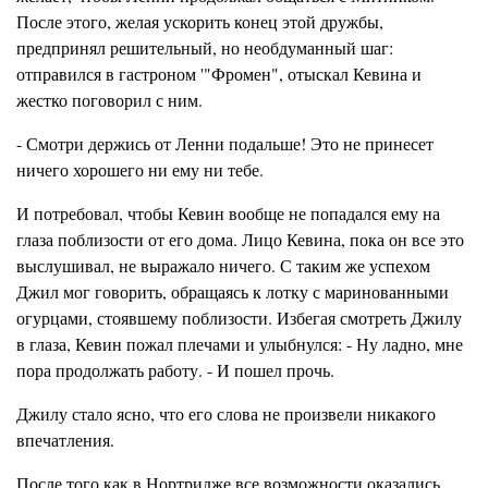
После этого, желая ускорить конец этой дружбы,
предпринял решительный, но необдуманный шаг:
отправился в гастроном
'"Фромен",
отыскал Кевина и
жестко поговорил с ним.
- Смотри держись от Ленни подальше! Это не принесет
ничего хорошего ни ему ни тебе.
И потребовал, чтобы Кевин вообще не попадался ему на
глаза поблизости от его дома. Лицо Кевина, пока он все это
выслушивал, не выражало ничего. С таким же успехом
Джил мог говорить, обращаясь к лотку с маринованными
огурцами, стоявшему поблизости. Избегая смотреть
Джилу
в глаза, Кевин пожал плечами и улыбнулся: - Ну ладно, мне
пора продолжать работу. - И пошел прочь.
Джилу стало ясно, что его слова не произвели никакого
впечатления.
После того как в
Нортридже
все возможности оказались