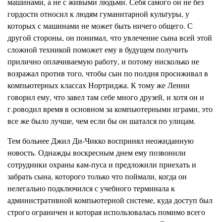
машинами, а не с
живы
ми людьми. Себя самого он не без
гордости относил к людям гуманитарной к
у
льт
у
ры, у
которых с машинами не может быть ничего общего. С
другой стороны, он понимал, что увлечение сына всей этой
сложной техникой поможет ему в будущем получить
прилично оплачиваемую работу, и потому нисколько не
возражал против того, чтобы сын по полдня просиживал в
компьютерных классах
Нортриджа.
К тому же
Ленни
говорил ему, что завел там себе много друзей, и хотя он и
г.роводил
время в основном за компьютерными играми, это
все же было лучше, чем если бы он шатался по улицам.
Тем больнее
Джил
Ди-Чикко
воспринял неожиданную
новость. Однажды воскресным днем ему позвонили
сотрудники охраны
кам-пуса
и предложили приехать и
забрать сына, которого только что поймали, когда он
нелегально подключился с учебного терминала к
административной компьютерной системе, куда доступ был
строго ограничен и которая использовалась помимо всего