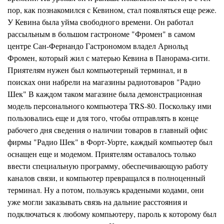
пор, как познакомился с
Кевином,
стал появляться еще реже.
У
Кевина
была уйма свободного времени. Он работал
рассыльным в большом гастрономе
"Фромен"
в самом
центре
Сан-Фернандо
Гастрономом владел Арнольд
Фромен,
который жил с матерью Кевина в Панорама-сити.
Приятелям нужен был компьютерный терминал, и в
поисках они набрели на магазины радиотоваров "Радио
Шек"
В каждом таком магазине была демонстрационная
модель персонального компьютера TRS-
8
0. Поскольку ими
пользовались еще и для того, чтобы отправлять в конце
рабочего дня сведения о наличии товаров в главный офис
фирмы
"
Радио Шек" в
Форт-Уорте,
каждый компьютер был
оснащен еще и модемом. Приятелям оставалось только
ввести специальную программу, обеспечивающую работу
каналов связи, и компьютер превращался в полноценный
терминал. Ну а потом, пользуясь крадеными кодами, они
уже могли заказывать связь на дальние расстояния и
подключаться к любому компьютеру, пароль к которому был