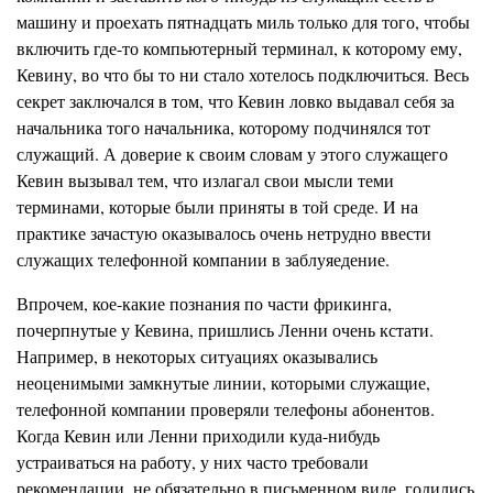
машину и проехать пятнадцать миль только для того, чтобы
включить где-то компьютерный терминал, к которому ему,
Кевину,
во что бы то ни стало хотелось подключиться. Весь
секрет заключался в том, что Кевин ловко выдавал себя за
начальника того начальника, которому подчинялся тот
служащий. А доверие к своим словам у этого служащего
Кевин вызывал тем, что излагал свои мысли теми
терминами, которые были приняты в той среде. И на
прак
т
ике зачас
т
ую оказывалось очень нетрудно ввести
служащих телефонной компании в
заблуяедение.
Впрочем, кое-какие познания по части
фрикинга,
почерпнутые у Кевина, пришлись Ленни очень кстати.
Например, в некоторых сит
у
ациях оказывались
неоценимыми замкнутые линии,
к
оторыми служащи
е,
телефонной компании проверяли телефоны абонентов.
Когда Кевин или Ленни приходили куда-нибудь
устраиваться на работу, у них часто требовали
рекомендации, не обязательно в письменном виде, годились