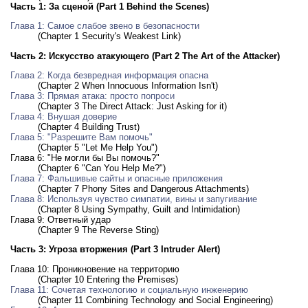
Часть 1: За сценой (Part 1 Behind the Scenes)
Глава 1: Самое слабое звено в безопасности
(Chapter 1 Security's Weakest Link)
Часть 2: Искусство атакующего (Part 2 The Art of the Attacker)
Глава 2: Когда безвредная информация опасна
(Chapter 2 When Innocuous Information Isn't)
Глава 3: Прямая атака: просто попроси
(Chapter 3 The Direct Attack: Just Asking for it)
Глава 4: Внушая доверие
(Chapter 4 Building Trust)
Глава 5: "Разрешите Вам помочь"
(Chapter 5 "Let Me Help You")
Глава 6: "Не могли бы Вы помочь?"
(Chapter 6 "Can You Help Me?")
Глава 7: Фальшивые сайты и опасные приложения
(Chapter 7 Phony Sites and Dangerous Attachments)
Глава 8: Используя чувство симпатии, вины и запугивание
(Chapter 8 Using Sympathy, Guilt and Intimidation)
Глава 9: Ответный удар
(Chapter 9 The Reverse Sting)
Часть 3: Угроза вторжения (Part 3 Intruder Alert)
Глава 10: Проникновение на территорию
(Chapter 10 Entering the Premises)
Глава 11: Сочетая технологию и социальную инженерию
(Chapter 11 Combining Technology and Social Engineering)