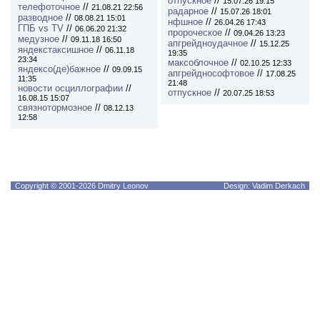
отпускное
//
15.07.26 19:15
телефоточное
//
21.08.21 22:56
радарное
//
15.07.26 18:01
разводное
//
08.08.21 15:01
нфшное
//
26.04.26 17:43
ГПБ vs TV
//
06.06.20 21:32
пророческое
//
09.04.26 13:23
медузное
//
09.11.18 16:50
апгрейдноудачное
//
15.12.25
яндекстаксишное
//
06.11.18
19:35
23:34
максоблочное
//
02.10.25 12:33
яндексо(де)бажное
//
09.09.15
апгрейднософтовое
//
17.08.25
11:35
21:48
новости осциллографии
//
отпускное
//
20.07.25 18:53
16.08.15 15:07
связнотормозное
//
08.12.13
12:58
Copyright © 2001-2026 Dmitry Leonov
Design: Vadim Derkach