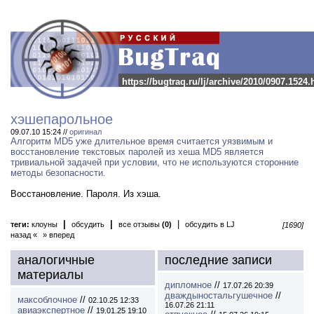
https://bugtraq.ru/lj/archive/2010/0907.1524.
хэшепарольное
09.07.10 15:24 //
оригинал
Алгоритм MD5 уже длительное время считается уязвимым и
восстановление текстовых паролей из хеша MD5 является
тривиальной задачей при условии, что не используются сторонние
методы безопасности.
Восстановление. Пароля. Из хэша.
|
|
|
теги:
клоуны
обсудить
все отзывы
(0)
обсудить в LJ
[1690]
назад «
» вперед
аналогичные
последние записи
материалы
дипломное
//
17.07.26 20:39
дваждыностальгушечное
//
максоблочное
//
02.10.25 12:33
16.07.26 21:11
авиаэкспертное
//
19.01.25 19:10