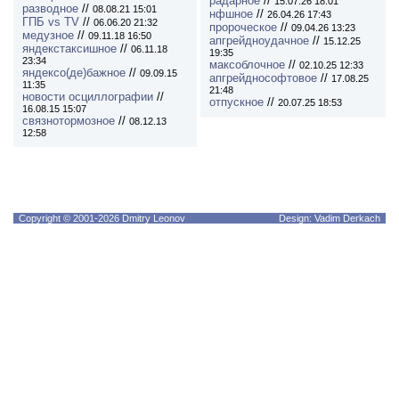
радарное
//
15.07.26 18:01
разводное
//
08.08.21 15:01
нфшное
//
26.04.26 17:43
ГПБ vs TV
//
06.06.20 21:32
пророческое
//
09.04.26 13:23
медузное
//
09.11.18 16:50
апгрейдноудачное
//
15.12.25
яндекстаксишное
//
06.11.18
19:35
23:34
максоблочное
//
02.10.25 12:33
яндексо(де)бажное
//
09.09.15
апгрейднософтовое
//
17.08.25
11:35
21:48
новости осциллографии
//
отпускное
//
20.07.25 18:53
16.08.15 15:07
связнотормозное
//
08.12.13
12:58
Copyright © 2001-2026 Dmitry Leonov
Design: Vadim Derkach