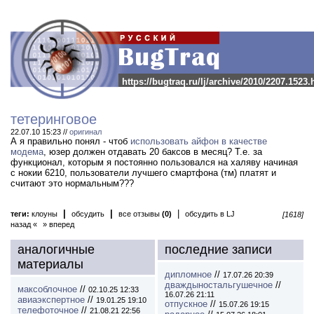
https://bugtraq.ru/lj/archive/2010/2207.1523.
тетеринговое
22.07.10 15:23 //
оригинал
А я правильно понял - чтоб
использовать айфон в качестве
модема
, юзер должен отдавать 20 баксов в месяц? Т.е. за
функционал, которым я постоянно пользовался на халяву начиная
с нокии 6210, пользователи лучшего смартфона (тм) платят и
считают это нормальным???
|
|
|
теги:
клоуны
обсудить
все отзывы
(0)
обсудить в LJ
[1618]
назад «
» вперед
аналогичные
последние записи
материалы
дипломное
//
17.07.26 20:39
дваждыностальгушечное
//
максоблочное
//
02.10.25 12:33
16.07.26 21:11
авиаэкспертное
//
19.01.25 19:10
отпускное
//
15.07.26 19:15
телефоточное
//
21.08.21 22:56