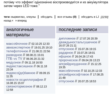
потому что эффект однозначно воспроизводится и из аккумулятора
затем через LED тоже."
,
|
|
|
теги:
вырвиглаз
клоуны
обсудить
все отзывы
(0)
обсудить в LJ
[2230]
назад «
» вперед
аналогичные
последние записи
материалы
дипломное
//
17.07.26 20:39
дваждыностальгушечное
//
максоблочное
//
02.10.25 12:33
16.07.26 21:11
авиаэкспертное
//
19.01.25 19:10
отпускное
//
15.07.26 19:15
телефоточное
//
21.08.21 22:56
радарное
//
15.07.26 18:01
разводное
//
08.08.21 15:01
нфшное
//
26.04.26 17:43
ГПБ vs TV
//
06.06.20 21:32
пророческое
//
09.04.26 13:23
медузное
//
09.11.18 16:50
апгрейдноудачное
//
15.12.25
яндекстаксишное
//
06.11.18
19:35
23:34
максоблочное
//
02.10.25 12:33
яндексо(де)бажное
//
09.09.15
апгрейднософтовое
//
17.08.25
11:35
21:48
новости осциллографии
//
отпускное
//
20.07.25 18:53
16.08.15 15:07
связнотормозное
//
08.12.13
12:58