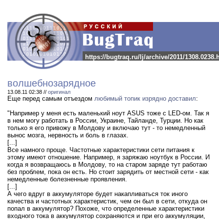
https://bugtraq.ru/lj/archive/2011/1308.0238.
волшебнозарядное
13.08.11 02:38 //
оригинал
Еще перед самым отъездом
любимый топик
изрядно доставил
:
"Например у меня есть маленький ноут ASUS тоже с LED-ом. Так я
в нем могу работать в России, Украине, Тайланде, Турции. Но как
только я его привожу в Молдову и включаю тут - то немедленный
вынос мозга, нервность и боль в глазах.
[...]
Все намного проще. Частотные характеристики сети питания к
этому имеют отношение. Например, я заряжаю ноутбук в России. И
когда я возвращаюсь в Молдову, то на старом заряде тут работаю
без проблем, пока он есть. Но стоит зарядить от местной сети - как
немедленные болезненные проявления.
[...]
А чего вдруг в аккумуляторе будет накапливаться ток иного
качества и частотных характеристик, чем он был в сети, откуда он
попал в аккумулятор? Похоже, что определенные характеристики
входного тока в аккумулятор сохраняются и при его аккумуляции,