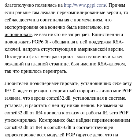
благополучно появилась на
http://www.pgpi.com/
. Причем
если раньше там лежали перекомпилированные версии, то
сейчас доступна оригинальная с примечанием, что
экспортирована она конечно была нелегально, но
использовать
ее вам никто не запрещает. Единственный
повод ждать PGP6.0i - обещанная в ней поддержка RSA-
ключей, напрочь отсутствующая в американской версии.
Последний факт меня расстроил - мой публичный ключ,
лежащий на главной странице, был именно RSA-ключом,
так что пришлось переиграть.
Любителей поэкспериментировать, установивших себе бету
IE5.0, ждет еще один неприятный сюрприз - лично мне PGP
заявила, что версия comctl32.dll, установленная в системе,
устарела, и работать с ней ну никак нельзя. Ее замена на
comctl32.dll от IE4 привела к отказу от работы IE, зато PGP
утихомирилась. Компромисс был найден переименованием
comctl32.dll от IE4 в comctl33.dll и соответствующей
корректировке всех модулей PGP (другое дело, что на