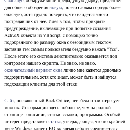
Cuartango
, обнаруживший предыдущую дырку, предлагает
для общего обозрения
новую
, по его словам гораздо более
опасную, хотя трудно поверить, что найдется много
пострадавших от нее. Идея в том, чтобы прикрыть
предупреждение, вылезающее при попытке создания
ActiveX-объекта из VBScript, с помощью точно
подобранного по размеру окна с безобидным текстом,
заставив тем самым пользователя бездумно нажать "Yes".
После этого его система действительно оказывается под
контролем нашего скрипта. Не знаю, не знаю,
окончательный вариант окна
лично мне кажется довольно
подозрительным, хотя кто знает, может быть и найдутся
подходящии клиенты для этой атаки.
Сайт
, посвященный Back Orifice, неизбежно заинтересует
многих. Информации здесь побольше, чем на родной
странице - описание, статьи, ссылки, программы. Особый
интерес представляет
статья
, утверждающая, что по крайней
мере Windows-клиент BO во время работы соединяется с