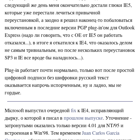
следующий же день меня окончательно достали глюки IE5,
которые уже перестали лечиться привычной
переустановкой, а заодно я решил наконец-то побаловаться
включенным в последние версии PGP plug-in'ом для Outlook
Express (надо ли говорить, что с OE от IE5 он работать
отказался...), в итоге я откатился к IE4, что оказалось делом
не самым тривиальным, но после нескольких переустановок
SP3 и IE все вроде бы наладилось...).
Plug-in работает почти нормально, только вот после простой
цифровой подписи без шифровки русский текст
оказывается напрочь испорченным, ну и ладно, мы не
гордые.
Microsoft выпустил очередной
fix
к IE4, исправляющий
дырку, о которой я писал в
прошлом выпуске
. Уточнение -
затронутыми оказались только версии 4.01 для NT/95 и
встроенная в Win'98. Тем временем
Juan Carlos Garcia