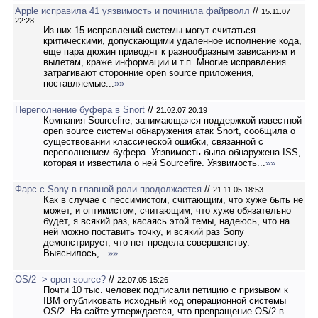
Apple исправила 41 уязвимость и починила файрволл
//
15.11.07
22:28
Из них 15 исправлений системы могут считаться
критическими, допускающими удаленное исполнение кода,
еще пара дюжин приводят к разнообразным зависаниям и
вылетам, краже информации и т.п. Многие исправления
затрагивают сторонние open source приложения,
поставляемые...
»»
Переполнение буфера в Snort
//
21.02.07 20:19
Компания Sourcefire, занимающаяся поддержкой известной
open source системы обнаружения атак Snort, сообщила о
существовании классической ошибки, связанной с
переполнением буфера. Уязвимость была обнаружена ISS,
которая и известила о ней Sourcefire. Уязвимость...
»»
Фарс с Sony в главной роли продолжается
//
21.11.05 18:53
Как в случае с пессимистом, считающим, что хуже быть не
может, и оптимистом, считающим, что хуже обязательно
будет, я всякий раз, касаясь этой темы, надеюсь, что на
ней можно поставить точку, и всякий раз Sony
демонстрирует, что нет предела совершенству.
Выяснилось,...
»»
OS/2 -> open source?
//
22.07.05 15:26
Почти 10 тыс. человек подписали петицию с призывом к
IBM опубликовать исходный код операционной системы
OS/2. На сайте утверждается, что превращение OS/2 в