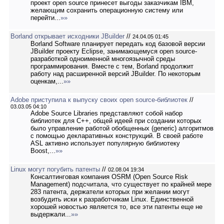
проект open source принесет выгоды заказчикам IBM,
желающим сохранить операционную систему или
перейти...
»»
Borland открывает исходники JBuilder
//
24.04.05 01:45
Borland Software планирует передать код базовой версии
JBuilder проекту Eclipse, занимающемуся open source-
разработкой одноименной многоязычной среды
программирования. Вместе с тем, Borland продолжит
работу над расширенной версий JBuilder. По некоторым
оценкам,...
»»
Adobe приступила к выпуску своих open source-библиотек
//
03.03.05 04:10
Adobe Source Libraries представляют собой набор
библиотек для С++, общей идеей при создании которых
было управление работой обобщенных (generic) алгоритмов
с помощью декларативных конструкций. В своей работе
ASL активно использует популярную библиотеку
Boost,...
»»
Linux могут погубить патенты
//
02.08.04 19:34
Консалтинговая компания OSRM (Open Source Risk
Management) подсчитала, что существует по крайней мере
283 патента, держатели которых при желании могут
возбудить иски к разработчикам Linux. Единственной
хорошей новостью является то, все эти патенты еще не
выдержали...
»»