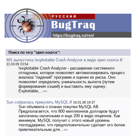
https://bugtraq.ru/rsn/
Поиск по тегу "open source":
MS выпустила !exploitable Crash Analyzer в виде open source
//
21.03.09 13:54
!exploitable Crash Analyzer - расширение системного
отладчика, которое позволяет автоматизировать процесс
анализа "падений" программ и оценки их риска. Оно
позволяет определить уникальность вылета (путем
формирования хэшей) и выставить ему оценку:
Exploitable,...
»»
Sun собралась прикупить MySQL
//
16.01.08 19:37
Sun объявила о планах покупки MySQL AB.
Предполагается, что 800 миллионнов долларов будут
заплачены наличными и еще 200 в виде опционов. Как
минимум, MySQL получит с этого новый уровень
техподдержки, что предположительно сделает его более
привлекательным для...
»»