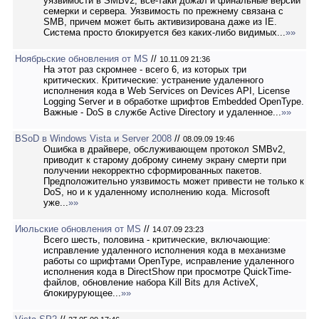
уязвимости в SMBv2, все-таки дожал и финальные версии
семерки и сервера. Уязвимость по прежнему связана с
SMB, причем может быть активизирована даже из IE.
Система просто блокируется без каких-либо видимых...
»»
Ноябрьские обновления от MS
//
10.11.09 21:36
На этот раз скромнее - всего 6, из которых три
критических. Критические: устранение удаленного
исполнения кода в Web Services on Devices API, License
Logging Server и в обработке шрифтов Embedded OpenType.
Важные - DoS в службе Active Directory и удаленное...
»»
BSoD в Windows Vista и Server 2008
//
08.09.09 19:46
Ошибка в драйвере, обслуживающем протокол SMBv2,
приводит к старому доброму синему экрану смерти при
получении некорректно сформированных пакетов.
Предположительно уязвимость может привести не только к
DoS, но и к удаленному исполнению кода. Microsoft
уже...
»»
Июльские обновления от MS
//
14.07.09 23:23
Всего шесть, половина - критические, включающие:
исправление удаленного исполнения кода в механизме
работы со шрифтами OpenType, исправление удаленного
исполнения кода в DirectShow при просмотре QuickTime-
файлов, обновление набора Kill Bits для ActiveX,
блокирурующее...
»»