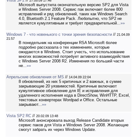
Vista SP2
//
27.05.09 17:46
Microsoft выпустила окончательную версию SP2 для Vista
и Windows Server 2008. Сервис пак включает более 800
исправлений и ряд обновлений, таких как Windows Search
4.0, Bluetooth 2.1 Feature Pack. Любопытно, что SP2 не
является кумулятивным и требует предварительной...
»»
Windows 7 - что новенького с точки зрения безопасности
//
21.04.09
21:57
В понедельник на конференции RSA Microsoft более
подробно рассказала о тех изменениях, которые
ожидаются в Windows. Стоит учесть, что использование
многих возможностей потребует активного взаимодействия
с Windows Server 2008 R2. Изменения по большей части
не...
»»
Апрельские обновления от MS
//
14.04.09 22:04
8 обновлений, из них 5 критичных и 2 важных, в сумме
закрывающие 20 уязвимостей. Критичные включают
кумулятивное обновление для IE и исправления для
удаленного исполнения кода в DirectShow, WinHTTP, Excel,
текстовых конвертерах Wordpad и Office. Остальные
закрывают...
»»
Vista SP2 RC
//
20.02.09 13:48
Microsoft анонсировала выход Release Candidate вторых
сервис паков для Vista и Windows Server 2008. Желающие
смогут забрать их через Windows Update.