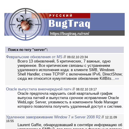
https://bugtraq.ru/rsn/
Поиск по тегу "server":
Февральские обновления от MS
//
09.02.10 23:34
Всего 13 обновлений, 5 критических, 7 важных, одно
умеренное. Все критические связаны с устранением
удаленного исполнения кода: в клиенте SMB, Windows
Shell Handler, стеке TCP/IP с включенным IPv6, DirectShow;
сюда же относится кумулятивное обновление KillBits...
»»
Oracle выпустила внеочередной патч
//
08.02.10 19:17
Oracle предпочла нарушить свой квартальный график
выпуска патчей и выпустила срочное исправление Oracle
WebLogic Server, уязвимость в компоненте Node Manager
которого позволяла получить удаленный доступ к системе.
Удаленное замораживание Window 7 и Server 2008 R2
//
12.11.09
16:55
Laurent Gaffie, обнародовавший в сентябре информацию об