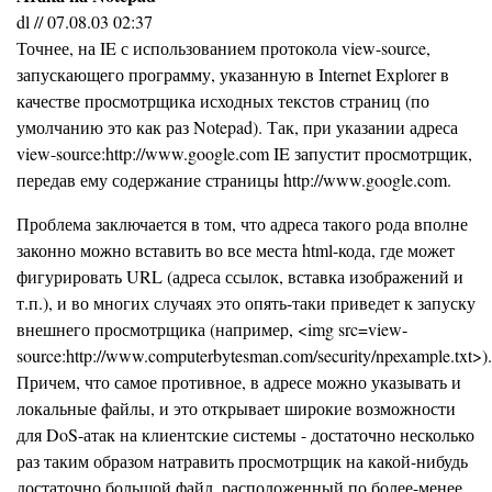
dl // 07.08.03 02:37
Точнее, на IE с использованием протокола view-source,
запускающего программу, указанную в Internet Explorer в
качестве просмотрщика исходных текстов страниц (по
умолчанию это как раз Notepad). Так, при указании адреса
view-source:http://www.google.com IE запустит просмотрщик,
передав ему содержание страницы http://www.google.com.
Проблема заключается в том, что адреса такого рода вполне
законно можно вставить во все места html-кода, где может
фигурировать URL (адреса ссылок, вставка изображений и
т.п.), и во многих случаях это опять-таки приведет к запуску
внешнего просмотрщика (например, <img src=view-
source:http://www.computerbytesman.com/security/npexample.txt>).
Причем, что самое противное, в адресе можно указывать и
локальные файлы, и это открывает широкие возможности
для DoS-атак на клиентские системы - достаточно несколько
раз таким образом натравить просмотрщик на какой-нибудь
достаточно большой файл, расположенный по более-менее