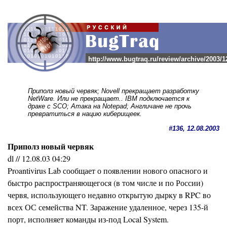
http://www.bugtraq.ru/review/archive/2003/1
Приполз новый червяк; Novell прекращает разработку
NetWare. Или не прекращает.. IBM подключается к
драке с SCO; Атака на Notepad; Англичане не прочь
превратиться в нацию киберищеек.
#136, 12.08.2003
Приполз новый червяк
dl // 12.08.03 04:29
Proantivirus Lab сообщает о появлении нового опасного и
быстро распространяющегося (в том числе и по России)
червя, использующего недавно открытую дырку в RPC во
всех ОС семейства NT. Заражение удаленное, через 135-й
порт, исполняет команды из-под Local System.