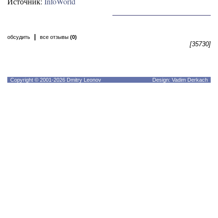
Источник:
InfoWorld
|
обсудить
все отзывы
(0)
[35730]
Copyright © 2001-2026 Dmitry Leonov
Design: Vadim Derkach