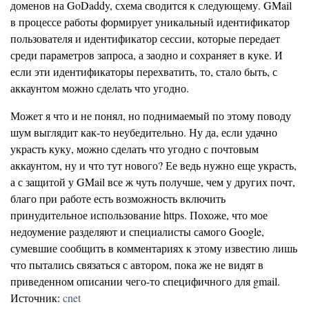
доменов на GoDaddy, схема сводится к следующему. GMail
в процессе работы формирует уникальный идентификатор
пользователя и идентификатор сессии, которые передает
среди параметров запроса, а заодно и сохраняет в куке. И
если эти идентификаторы перехватить, то, стало быть, с
аккаунтом можно сделать что угодно.
Может я что и не понял, но поднимаемый по этому поводу
шум выглядит как-то неубедительно. Ну да, если удачно
украсть куку, можно сделать что угодно с почтовым
аккаунтом, ну и что тут нового? Ее ведь нужно еще украсть,
а с защитой у GMail все ж чуть получше, чем у других почт,
благо при работе есть возможность включить
принудительное использование https. Похоже, что мое
недоумение разделяют и специалисты самого Google,
сумевшие сообщить в комментариях к этому известию лишь
что пытались связаться с автором, пока же не видят в
приведенном описании чего-то специфичного для gmail.
Источник:
cnet